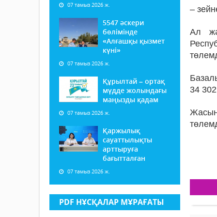
07 тамыз 2026 ж.
– зейн
5547 әскери
бөлімінде
Ал жә
«Алғашқы қызмет
Респу
күні»
төлемд
07 тамыз 2026 ж.
Базалы
Құрылтай – ортақ
34 302
мүдде жолындағы
маңызды қадам
Жасын
07 тамыз 2026 ж.
төлемд
Қаржылық
сауаттылықты
арттыруға
бағытталған
07 тамыз 2026 ж.
PDF НҰСҚАЛАР МҰРАҒАТЫ