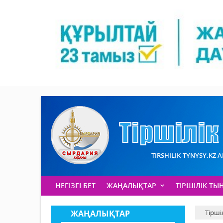
TIRSHILIK-TYNYSY.KZ 
НЕГІЗГІ БЕТ
ЖАҢАЛЫҚТАР
ТІРШІЛІК ТЫ
ЖАҢАЛЫҚТАР
Тірші