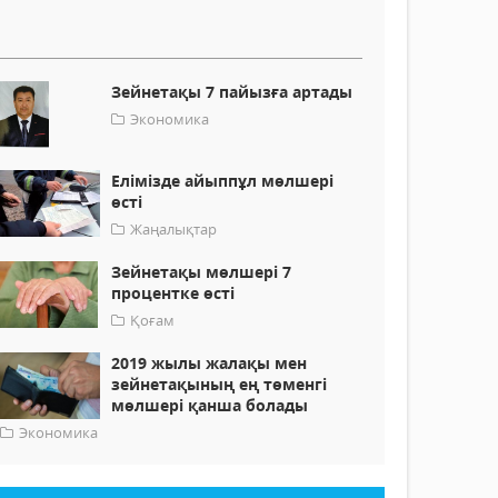
Зейнетақы 7 пайызға артады
Экономика
Елімізде айыппұл мөлшері
өсті
Жаңалықтар
Зейнетақы мөлшері 7
процентке өсті
Қоғам
2019 жылы жалақы мен
зейнетақының ең төменгі
мөлшері қанша болады
Экономика