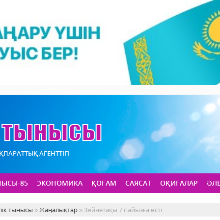
АҚПАРАТТЫҚ АГЕНТТІГІ
НЫСЫ-85
ЭКОНОМИКА
ҚОҒАМ
САЯСАТ
ОҚИҒАЛАР
ӘЛ
лік тынысы
»
Жаңалықтар
» Зейнетақы 7 пайызға өсті