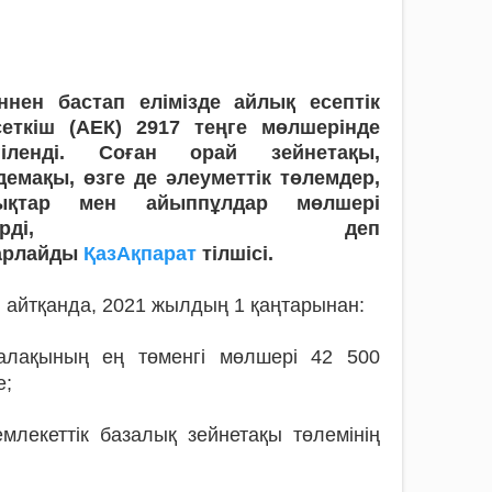
іннен бастап елімізде айлық есептік
сеткіш (АЕК) 2917 теңге мөлшерінде
гіленді. Соған орай зейнетақы,
демақы, өзге де әлеуметтік төлемдер,
ықтар мен айыппұлдар мөлшері
згерді, деп
арлайды
ҚазАқпарат
тілшісі.
 айтқанда, 2021 жылдың 1 қаңтарынан:
алақының ең төменгі мөлшері 42 500
е;
млекеттік базалық зейнетақы төлемінің