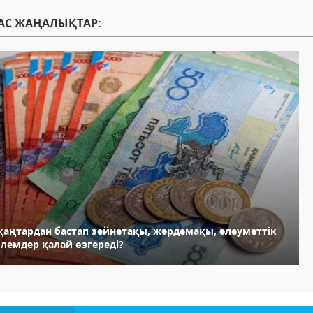
АС ЖАҢАЛЫҚТАР:
 қаңтардан бастап зейнетақы, жәрдемақы, әлеуметтік
өлемдер қалай өзгереді?