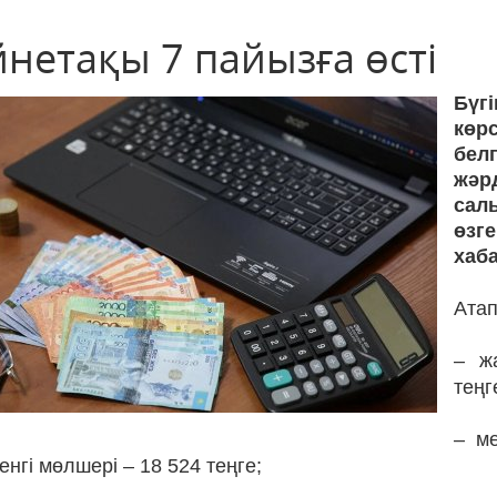
йнетақы 7 пайызға өсті
Бүг
көр
бел
жәр
сал
ө
хаб
Атап
– ж
теңг
–
ме
енгі мөлшері
– 18 524 теңге;