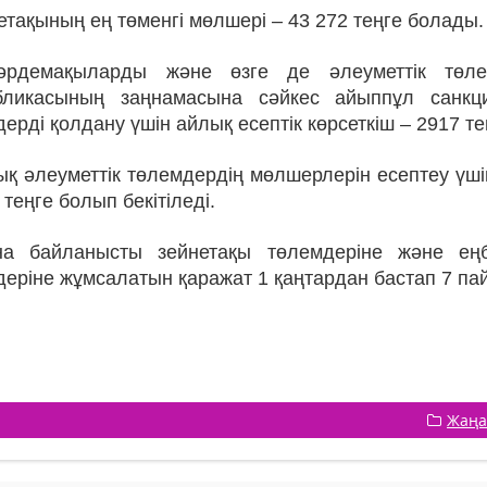
етақының ең төменгі мөлшері
– 43 272 теңге болады.
рдемақыларды және өзге де әлеуметтік төлемд
бликасының заңнамасына сәйкес айыппұл санкц
ерді қолдану үшін айлық есептік көрсеткіш – 2917 т
қ әлеуметтік төлемдердің мөлшерлерін есептеу үшін
 теңге болып бекітіледі.
а байланысты зейнетақы төлемдеріне және еңб
еріне жұмсалатын қаражат 1 қаңтардан бастап 7 пай
Жаңа