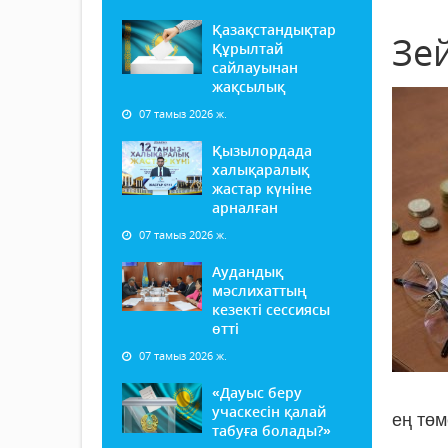
Қазақстандықтар
Зе
Құрылтай
сайлауынан
жақсылық
07 тамыз 2026 ж.
Қызылордада
халықаралық
жастар күніне
арналған
07 тамыз 2026 ж.
Аудандық
мәслихаттың
кезекті сессиясы
өтті
07 тамыз 2026 ж.
«Дауыс беру
учаскесін қалай
ең төм
табуға болады?»