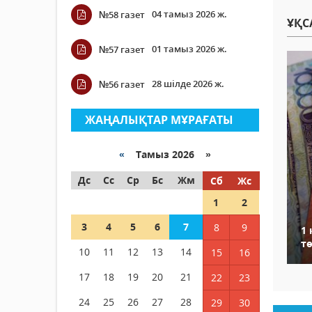
04 тамыз 2026 ж.
№58 газет
ҰҚС
01 тамыз 2026 ж.
№57 газет
28 шілде 2026 ж.
№56 газет
ЖАҢАЛЫҚТАР МҰРАҒАТЫ
«
Тамыз 2026 »
Дс
Сс
Ср
Бс
Жм
Сб
Жс
1
2
3
4
5
6
7
8
9
1
т
10
11
12
13
14
15
16
17
18
19
20
21
22
23
24
25
26
27
28
29
30