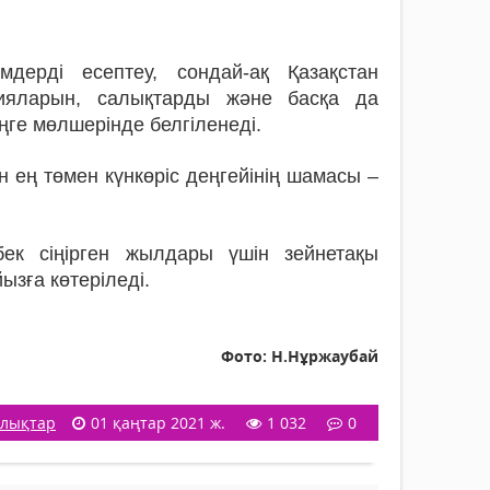
ерді есептеу, сондай-ақ Қазақстан
ияларын, салықтарды және басқа да
еңге мөлшерінде белгіленеді.
 ең төмен күнкөріс деңгейінің шамасы –
ек сіңірген жылдары үшін зейнетақы
ызға көтеріледі.
Фото: Н.Нұржаубай
лықтар
01 қаңтар 2021 ж.
1 032
0