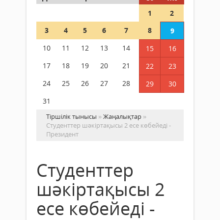
1
2
3
4
5
6
7
8
9
10
11
12
13
14
15
16
17
18
19
20
21
22
23
24
25
26
27
28
29
30
31
Тіршілік тынысы
»
Жаңалықтар
»
Студенттер шәкіртақысы 2 есе көбейеді -
Президент
Студенттер
шәкіртақысы 2
есе көбейеді -