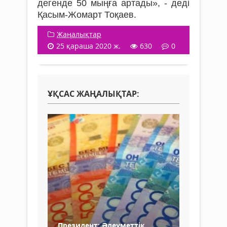
дегенде 50 мыңға артады», - деді
Қасым-Жомарт Тоқаев.
Жаңалықтар
25 қараша 2020 ж.
630
0
ҰҚСАС ЖАҢАЛЫҚТАР:
Президент: Әлеуметтік