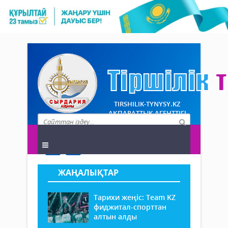
TIRSHILIK-TYNYSY.KZ
АҚПАРАТТЫҚ АГЕНТТІГІ
ЖАҢАЛЫҚТАР
Тарихи жеңіс: Team KZ
фиджитал-спорттан
алтын алды