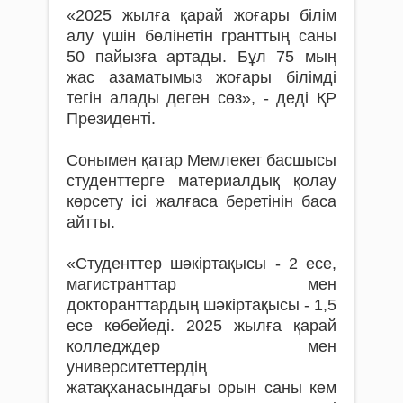
«2025 жылға қарай жоғары білім
алу үшін бөлінетін гранттың саны
50 пайызға артады. Бұл 75 мың
жас азаматымыз жоғары білімді
тегін алады деген сөз», - деді ҚР
Президенті.
Сонымен қатар Мемлекет басшысы
студенттерге материалдық қолау
көрсету ісі жалғаса беретінін баса
айтты.
«Студенттер шәкіртақысы - 2 есе,
магистранттар мен
докторанттардың шәкіртақысы - 1,5
есе көбейеді. 2025 жылға қарай
колледждер мен
университеттердің
жатақханасындағы орын саны кем