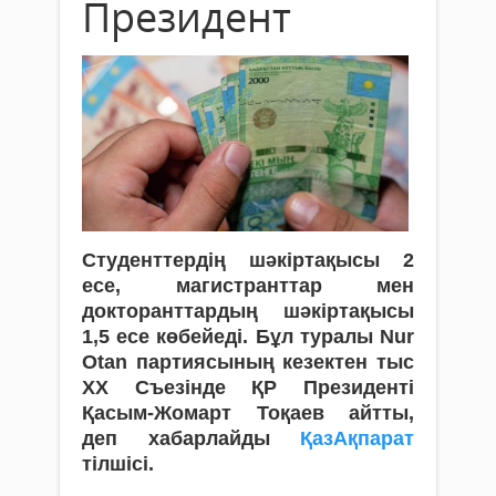
Президент
Студенттердің шәкіртақысы 2
есе, магистранттар мен
докторанттардың шәкіртақысы
1,5 есе көбейеді. Бұл туралы Nur
Otan партиясының кезектен тыс
XX Съезінде ҚР Президенті
Қасым-Жомарт Тоқаев айтты,
деп хабарлайды
ҚазАқпарат
тілшісі.