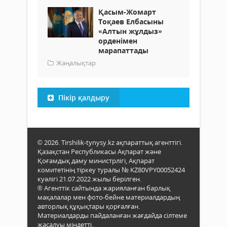
Қасым-Жомарт
Тоқаев Елбасыны
«Алтын жұлдыз»
орденімен
марапаттады
Жаңалықтар
Пікір қалдыру
© 2026. Tirshilik-tynysy.kz ақпараттық агенттігі.
Қазақстан Республикасы Ақпарат және
Қоғамдық даму министрлігі, Ақпарат
комитетінің тіркеу туралы № KZ80VPY00052424
куәлігі 21.07.2022 жылы берілген.
® Агенттік сайтында жарияланған барлық
мақалалар мен фото-бейне материалдардың
авторлық құқықтары қорғалған.
Материалдарды пайдаланған жағдайда сілтеме
жасалуы міндетті.