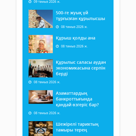
09 тамыз 2026 ж.
500-ге жуық үй
тұрғызған құрылысшы
08 тамыз 2026 ж.
Құрыш қолды ана
08 тамыз 2026 ж.
Құрылыс саласы аудан
экономикасына серпін
берді
08 тамыз 2026 ж.
Азаматтардың
банкроттығында
қандай өзгеріс бар?
08 тамыз 2026 ж.
Шежірелі тарихтың
тамыры терең