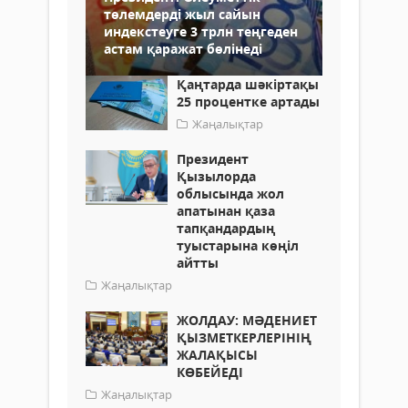
төлемдерді жыл сайын
индекстеуге 3 трлн теңгеден
астам қаражат бөлінеді
Қаңтарда шәкіртақы
25 процентке артады
Жаңалықтар
Президент
Қызылорда
облысында жол
апатынан қаза
тапқандардың
туыстарына көңіл
айтты
Жаңалықтар
ЖОЛДАУ: МӘДЕНИЕТ
ҚЫЗМЕТКЕРЛЕРІНІҢ
ЖАЛАҚЫСЫ
КӨБЕЙЕДІ
Жаңалықтар