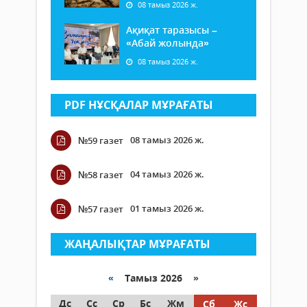
08 тамыз 2026 ж.
Ақиқат таразысы –
«Абай жолында»
08 тамыз 2026 ж.
PDF НҰСҚАЛАР МҰРАҒАТЫ
08 тамыз 2026 ж.
№59 газет
04 тамыз 2026 ж.
№58 газет
01 тамыз 2026 ж.
№57 газет
ЖАҢАЛЫҚТАР МҰРАҒАТЫ
«
Тамыз 2026 »
Дс
Сс
Ср
Бс
Жм
Сб
Жс