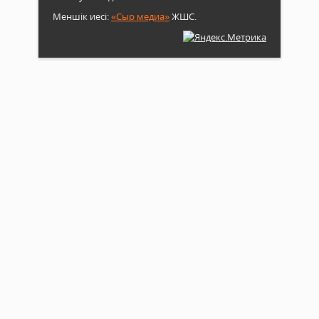
Меншік иесі:
«Сыр медиа»
ЖШС.