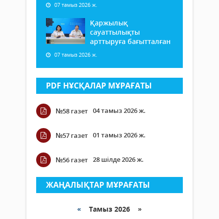
07 тамыз 2026 ж.
Қаржылық
сауаттылықты
арттыруға бағытталған
07 тамыз 2026 ж.
PDF НҰСҚАЛАР МҰРАҒАТЫ
04 тамыз 2026 ж.
№58 газет
01 тамыз 2026 ж.
№57 газет
28 шілде 2026 ж.
№56 газет
ЖАҢАЛЫҚТАР МҰРАҒАТЫ
«
Тамыз 2026 »