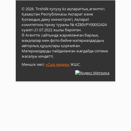
© 2026. Tirshilik-tynysy.kz ақпараттық агенттігі.
Қазақстан Республикасы Ақпарат және
Қоғамдық даму министрлігі, Ақпарат
комитетінің тіркеу туралы № KZ80VPY00052424
куәлігі 21.07.2022 жылы берілген.
® Агенттік сайтында жарияланған барлық
мақалалар мен фото-бейне материалдардың
авторлық құқықтары қорғалған.
Материалдарды пайдаланған жағдайда сілтеме
жасалуы міндетті.
Меншік иесі:
«Сыр медиа»
ЖШС.