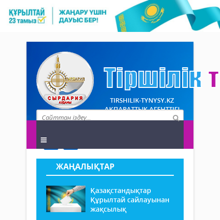
TIRSHILIK-TYNYSY.KZ
АҚПАРАТТЫҚ АГЕНТТІГІ
ЖАҢАЛЫҚТАР
Қазақстандықтар
Құрылтай сайлауынан
жақсылық