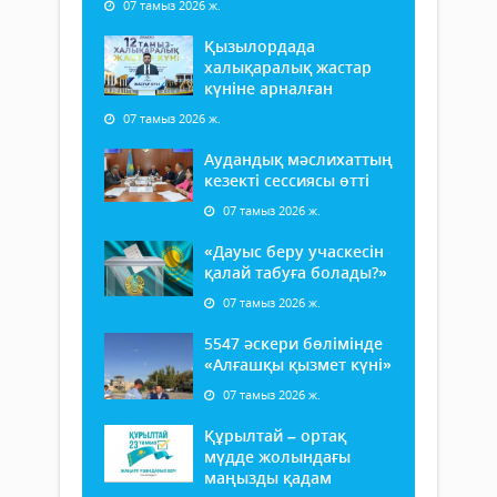
07 тамыз 2026 ж.
Қызылордада
халықаралық жастар
күніне арналған
07 тамыз 2026 ж.
Аудандық мәслихаттың
кезекті сессиясы өтті
07 тамыз 2026 ж.
«Дауыс беру учаскесін
қалай табуға болады?»
07 тамыз 2026 ж.
5547 әскери бөлімінде
«Алғашқы қызмет күні»
07 тамыз 2026 ж.
Құрылтай – ортақ
мүдде жолындағы
маңызды қадам