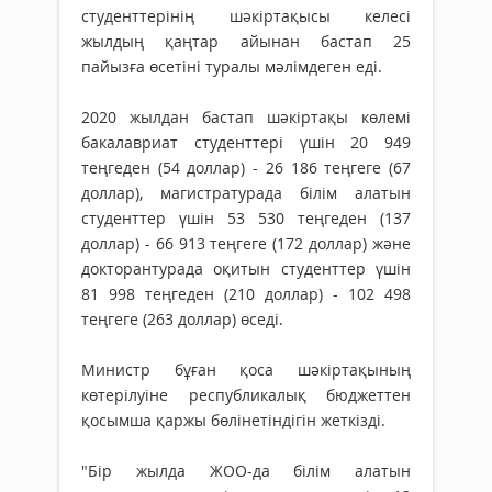
студенттерінің шәкіртақысы келесі
жылдың қаңтар айынан бастап 25
пайызға өсетіні туралы мәлімдеген еді.
2020 жылдан бастап шәкіртақы көлемі
бакалавриат студенттері үшін 20 949
теңгеден (54 доллар) - 26 186 теңгеге (67
доллар), магистратурада білім алатын
студенттер үшін 53 530 теңгеден (137
доллар) - 66 913 теңгеге (172 доллар) және
докторантурада оқитын студенттер үшін
81 998 теңгеден (210 доллар) - 102 498
теңгеге (263 доллар) өседі.
Министр бұған қоса шәкіртақының
көтерілуіне республикалық бюджеттен
қосымша қаржы бөлінетіндігін жеткізді.
"Бір жылда ЖОО-да білім алатын