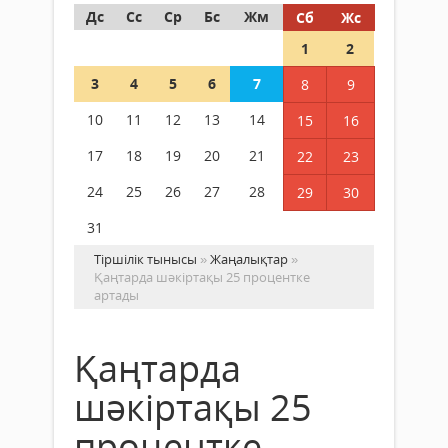
Дс
Сс
Ср
Бс
Жм
Сб
Жс
1
2
3
4
5
6
7
8
9
10
11
12
13
14
15
16
17
18
19
20
21
22
23
24
25
26
27
28
29
30
31
Тіршілік тынысы
»
Жаңалықтар
»
Қаңтарда шәкіртақы 25 процентке
артады
Қаңтарда
шәкіртақы 25
процентке