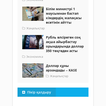
Білім министрі 1
маусымнан бастап
кімдердің жалақасы
өсетінін айтты
Жаңалықтар
Рубль әлсіреген соң
ақша айырбастау
орындарында доллар
350 теңгеден асты
Экономика
Доллар құны
арзандады – KASE
Жаңалықтар
Пікір қалдыру