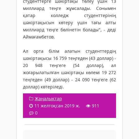
студенттерге шәкіртақы төлеу үшін 13
миллиард теңге жұмсалады. Сонымен
қатар колледж студенттерінің
шәкіртақысын көтеру үшін тағы алты
миллиард теңге бөлінетін болады", - деді
Аймағамбетов.
Ал орта білім алатын студенттердің
шәкіртақысы 16 759 теңгеден (43 доллар) -
20 948 теңгеге (54 доллар), ал
жоғарылатылған шәкіртақы көлемі 19 272
теңгеден (49 доллар) - 24 090 теңгеге (62
доллар) көтеріледі.
Жаңалықтар
11 желтоқсан 2019 ж.
911
0