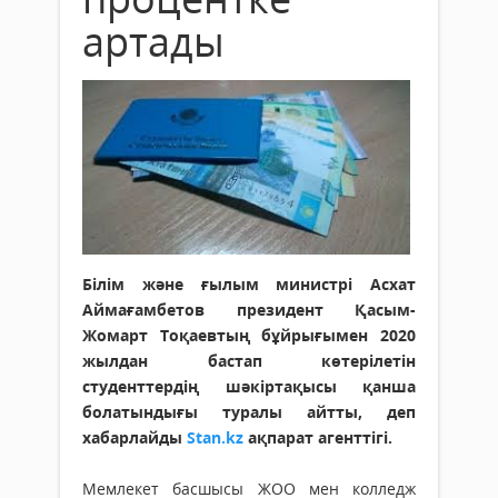
артады
Білім және ғылым министрі Асхат
Аймағамбетов президент Қасым-
Жомарт Тоқаевтың бұйрығымен 2020
жылдан бастап көтерілетін
студенттердің шәкіртақысы қанша
болатындығы туралы айтты, деп
хабарлайды
Stan.kz
ақпарат агенттігі.
Мемлекет басшысы ЖОО мен колледж