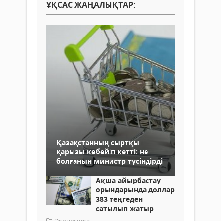
ҰҚСАС ЖАҢАЛЫҚТАР:
Қазақстанның сыртқы
қарызы көбейіп кетті: не
болғанын министр түсіндірді
Ақша айырбастау
орындарында доллар
383 теңгеден
сатылып жатыр
Экономика