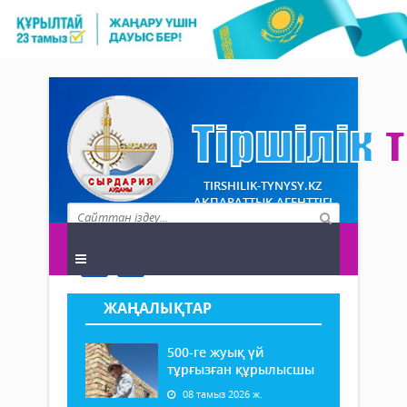
TIRSHILIK-TYNYSY.KZ
АҚПАРАТТЫҚ АГЕНТТІГІ
ЖАҢАЛЫҚТАР
500-ге жуық үй
тұрғызған құрылысшы
08 тамыз 2026 ж.