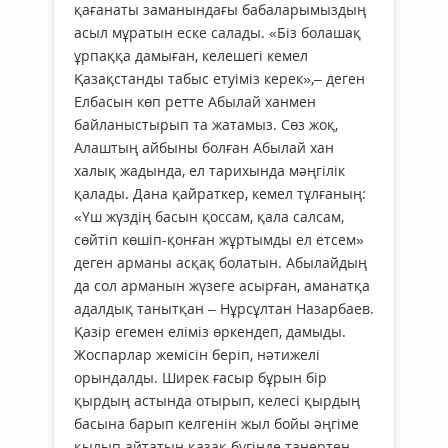
қағанаты заманындағы бабаларымыздың
асыл мұратын еске салады. «Біз болашақ
ұрпаққа дамыған, келешегі кемел
Қазақстанды табыс етуіміз керек»,– деген
Елбасын көп ретте Абылай ханмен
байланыстырып та жатамыз. Сөз жоқ,
Алаштың айбыны болған Абылай хан
халық жадында, ел тарихында мәңгілік
қалады. Дана қайраткер, кемел тұлғаның:
«Үш жүздің басын қоссам, қала салсам,
сөйтіп көшіп-қонған жұртымды ел етсем»
деген арманы асқақ болатын. Абылайдың
да сол арманын жүзеге асырған, аманатқа
адалдық танытқан – Нұрсұлтан Назарбаев.
Қазір егемен еліміз өркендеп, дамыды.
Жоспарлар жемісін беріп, нәтижелі
орындалды. Ширек ғасыр бұрын бір
қырдың астында отырып, келесі қырдың
басына барып келгенін жыл бойы әңгіме
қылып айтатын қазақ бүгінде таңертең