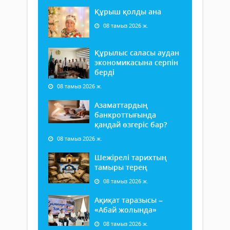
Құрыш қолды ана
08 тамыз 2026 ж.
Құрылыс саласы аудан
экономикасына серпін
берді
08 тамыз 2026 ж.
Азаматтардың
банкроттығында
қандай өзгеріс бар?
08 тамыз 2026 ж.
Шежірелі тарихтың
тамыры терең
08 тамыз 2026 ж.
Ақиқат таразысы –
«Абай жолында»
08 тамыз 2026 ж.