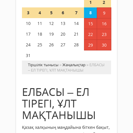
1
2
3
4
5
6
7
8
9
10
11
12
13
14
15
16
17
18
19
20
21
22
23
24
25
26
27
28
29
30
31
Тіршілік тынысы
»
Жаңалықтар
» ЕЛБАСЫ
– ЕЛ ТІРЕГІ, ҰЛТ МАҚТАНЫШЫ
ЕЛБАСЫ – ЕЛ
ТІРЕГІ, ҰЛТ
МАҚТАНЫШЫ
Қазақ халқының маңдайына біткен бақыт,