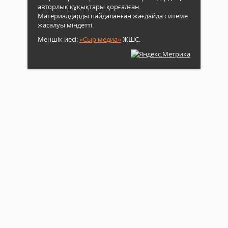
авторлық құқықтары қорғалған.
Материалдарды пайдаланған жағдайда сілтеме
жасалуы міндетті.
Меншік иесі:
«Сыр медиа»
ЖШС.