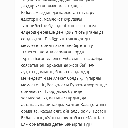
дағдарыстан аман алып қалды.
Елбасымыздың дағдарыстан шығару
әдістеріне, мемлекет құрудағы
тәжірибесіне бүгіндері көптеген іргелі
елдердің ерекше ден қойып отырғаны да
сондықтан. Біз бұрын толыққанды
мемлекет орнатпаған, желбіретіп ту
тікпеген, астана салмаған, орда
тұрғызбаған ел едік. Елбасының сарабдал
саясатының арқасында жері бай, әл-
ауқаты дамыған, бақытты адамдар
мекендейтін мемлекет болдық. Тұғырлы
мемлекеттің бас қаласы Еуразия жүрегінде
орналасты. Елордамыз бүгінде
халықаралық қатынастардың да
астанасына айналды. Байтақ Қазақстанды
орманға, жасыл елге айналдырамын деген
Елбасының «Жасыл ел» жобасы «Мәңгілік
Ел» орнатамыз деген байырғы Түркі