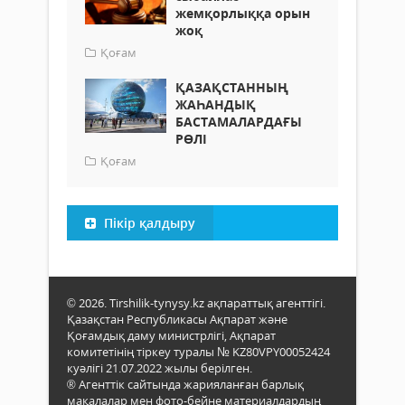
жемқорлыққа орын
жоқ
Қоғам
ҚАЗАҚСТАННЫҢ
ЖАҺАНДЫҚ
БАСТАМАЛАРДАҒЫ
РӨЛІ
Қоғам
Пікір қалдыру
© 2026. Tirshilik-tynysy.kz ақпараттық агенттігі.
Қазақстан Республикасы Ақпарат және
Қоғамдық даму министрлігі, Ақпарат
комитетінің тіркеу туралы № KZ80VPY00052424
куәлігі 21.07.2022 жылы берілген.
® Агенттік сайтында жарияланған барлық
мақалалар мен фото-бейне материалдардың