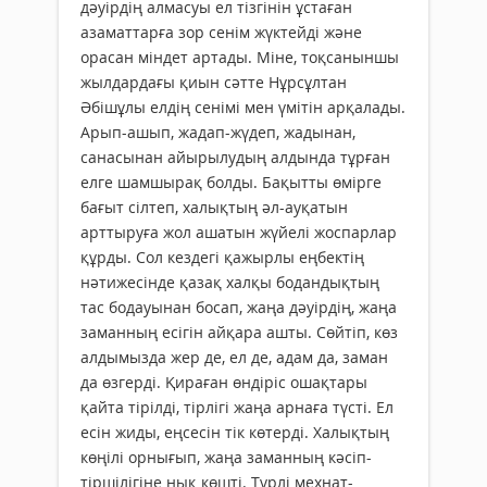
дәуірдің алмасуы ел тізгінін ұстаған
азаматтарға зор сенім жүктейді және
орасан міндет артады. Міне, тоқсаныншы
жылдардағы қиын сәтте Нұрсұлтан
Әбішұлы елдің сенімі мен үмітін арқалады.
Арып-ашып, жадап-жүдеп, жадынан,
санасынан айырылудың алдында тұрған
елге шамшырақ болды. Бақытты өмірге
бағыт сілтеп, халықтың әл-ауқатын
арттыруға жол ашатын жүйелі жоспарлар
құрды. Сол кездегі қажырлы еңбектің
нәтижесінде қазақ халқы бодандықтың
тас бодауынан босап, жаңа дәуірдің, жаңа
заманның есігін айқара ашты. Сөйтіп, көз
алдымызда жер де, ел де, адам да, заман
да өзгерді. Қираған өндіріс ошақтары
қайта тірілді, тірлігі жаңа арнаға түсті. Ел
есін жиды, еңсесін тік көтерді. Халықтың
көңілі орнығып, жаңа заманның кәсіп-
тіршілігіне нық көшті. Түрлі мехнат-