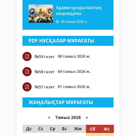
Адами құндылықтың
шырағданы
08 тамыз 2026 ж.
PDF НҰСҚАЛАР МҰРАҒАТЫ
08 тамыз 2026 ж.
№59 газет
04 тамыз 2026 ж.
№58 газет
01 тамыз 2026 ж.
№57 газет
ЖАҢАЛЫҚТАР МҰРАҒАТЫ
«
Тамыз 2026 »
Дс
Сс
Ср
Бс
Жм
Сб
Жс