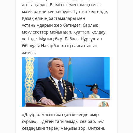
артта қалды. Еліміз егемен, халқымыз
мамыражай күн кешуде. Түптеп келгенде,
Қазақ елінің бастамалары мен
ұстанымдарын жер бетіндегі барлық
мемлекеттер мойындап, қуаттап, қолдау
үстінде. Мұның бәрі Елбасы Нұрсұлтан
Әбішұлы Назарбаевтың саясатының
жемісі.
«Дәуір алмасып жатқан кезеңде өмір
сүрме», – деген тағылымды сөз бар. Бұл
сөздің мәні терең, маңызы зор. Өйткені,