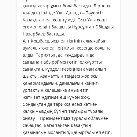
қиындықтар ұмыт бола бастады. Бірнеше
жылдың ішінде Ұлы Далада – Тәуелсіз
Қазақстан елі көш түзеді. Осы Ұлы көшті
егемен елдің басшысы Нұрсұлтан Әбішұлы
Назарбаев бастады.
Ұлт Көшбасшысы ел тізгінін алмағайып,
аумалы-төкпелі, ең қиын кезеңде қолына
алды. Тарихтың да, тағдырдың да
сынынан абыроймен өтіп, ел-жұртты
сынақтан, күрделі кезеңнен аман алып
шықты. Азаматтың теңдесі жоқ осы
қаһармандығын, даналығын кейінгі
ұрпақтың келешекке аңыз етіп
жеткізетіндігінде еш күмән жоқ.
Сондықтан да тарихқа есесі кеткен
халқымыздың бүгінгі тағдыры туралы
ойлау – Президентіміз туралы ойлаумен
сабақтас. Бағы тайған қазақтың
қазынасын молайтып, қабырғалы ел етіп,