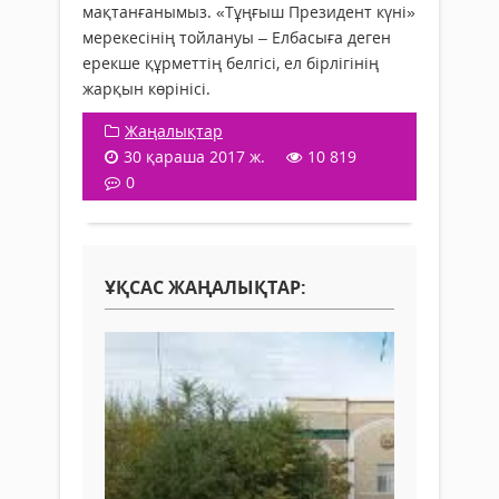
мақтанғанымыз. «Тұңғыш Президент күні»
мерекесінің тойлануы – Елбасыға деген
ерекше құрметтің белгісі, ел бірлігінің
жарқын көрінісі.
Жаңалықтар
30 қараша 2017 ж.
10 819
0
ҰҚСАС ЖАҢАЛЫҚТАР: