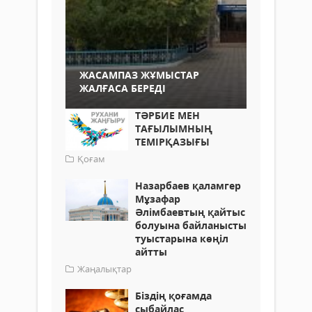
ЖАСАМПАЗ ЖҰМЫСТАР
ЖАЛҒАСА БЕРЕДІ
ТӘРБИЕ МЕН
ТАҒЫЛЫМНЫҢ
ТЕМІРҚАЗЫҒЫ
Қоғам
Назарбаев қаламгер
Мұзафар
Әлімбаевтың қайтыс
болуына байланысты
туыстарына көңіл
айтты
Жаңалықтар
Біздің қоғамда
сыбайлас