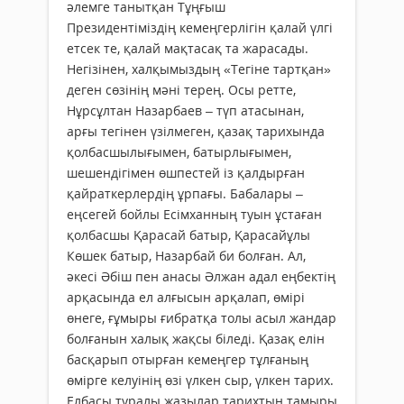
әлемге танытқан Тұңғыш
Президентіміздің кемеңгерлігін қалай үлгі
етсек те, қалай мақтасақ та жарасады.
Негізінен, халқымыздың «Тегіне тартқан»
деген сөзінің мәні терең. Осы ретте,
Нұрсұлтан Назарбаев – түп атасынан,
арғы тегінен үзілмеген, қазақ тарихында
қолбасшылығымен, батырлығымен,
шешендігімен өшпестей із қалдырған
қайраткерлердің ұрпағы. Бабалары –
еңсегей бойлы Есімханның туын ұстаған
қолбасшы Қарасай батыр, Қарасайұлы
Көшек батыр, Назарбай би болған. Ал,
әкесі Әбіш пен анасы Әлжан адал еңбектің
арқасында ел алғысын арқалап, өмірі
өнеге, ғұмыры ғибратқа толы асыл жандар
болғанын халық жақсы біледі. Қазақ елін
басқарып отырған кемеңгер тұлғаның
өмірге келуінің өзі үлкен сыр, үлкен тарих.
Елбасы туралы жазылар тарихтың тамыры