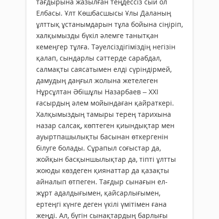
тағдырына жазылған теңдессіз сый ол
Елбасы. Ұлт Көшбасшысы Ұлы Даланың
ұлттық ұстанымдарын тұла бойына сіңіріп,
халқымызды бүкіл әлемге танытқан
кемеңгер тұлға. Тәуелсіздігіміздің негізін
қалап, сындарлы сәттерде сарабдал,
салмақты сая­­сатымен елді сүріндірмей,
дамудың даңғыл жолына жетелеген
Нұрсұлтан Әбішұлы Назарбаев – ХХІ
ғасырдың әлем мойындаған қайраткері.
Халқымыздың тамыры терең тарихына
назар салсақ, көптеген қиындықтар мен
ауыртпашылықты басынан өткергенін
білуге болады. Сұрапыл соғыстар да,
жойқын басқыншылықтар да, тіпті ұлтты
жоюды көздеген қиянаттар да қазақты
айналып өтпеген. Тағдыр сынағын ел-
жұрт адалдығымен, қайсарлығымен,
ертеңгі күнге деген үкілі үмітімен ғана
жеңді. Ал, бүгін сынақтардың барлығы