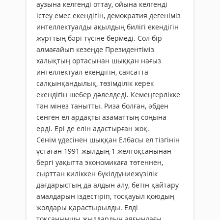
аузына келгенді оттау, ойына келгенді
істеу емес екендігін, демократия дегеніміз
интеллектуалды ақылдың билігі екендігін
жұрттың бәрі түсіне бермеді. Сол бір
алмағайып кезеңде Президентіміз
халықтың ортасынан шыққан нағыз
интеллектуал екендігін, саясатта
салқынқандылық, төзімділік керек
екендігін шебер дәлелдеді. Кемеңгерлікке
тән мінез танытты. Риза болған, әбден
сенген ел ардақты азаматтың соңына
ерді. Ері де елін адастырған жоқ.
Сенім үдесінен шыққан Елбасы ел тізгінін
ұстаған 1991 жылдың 1 желтоқсанынан
бергі уақытта экономикаға төтеннен,
сырттан киліккен бүкілдүниежүзілік
дағдарыстың да алдын алу, бетін қайтару
амалдарын іздестіріп, тосқауыл қоюдың
жолдары қарастырылды. Елді
тоқсаныншы жылдардың аяғындағы