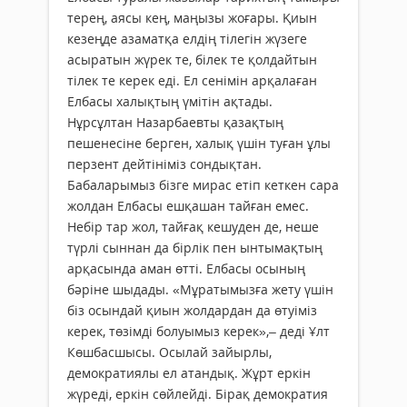
терең, аясы кең, маңызы жоғары. Қиын
кезеңде азаматқа елдің тілегін жүзеге
асыратын жүрек те, білек те қолдайтын
тілек те керек еді. Ел сенімін арқалаған
Елбасы халықтың үмітін ақтады.
Нұрсұлтан Назарбаевты қазақтың
пешенесіне берген, халық үшін туған ұлы
перзент дейтініміз сондықтан.
Бабаларымыз бізге мирас етіп кеткен сара
жолдан Елбасы ешқашан тайған емес.
Небір тар жол, тайғақ кешуден де, неше
түрлі сыннан да бірлік пен ынтымақтың
арқасында аман өтті. Елбасы осының
бәріне шыдады. «Мұратымызға жету үшін
біз осындай қиын жолдардан да өтуіміз
керек, төзімді болуымыз керек»,– деді Ұлт
Көшбасшысы. Осылай зайырлы,
демократиялы ел атандық. Жұрт еркін
жүреді, еркін сөйлейді. Бірақ демократия