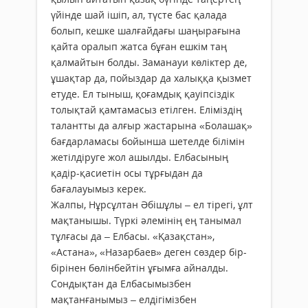
үйінде шай ішіп, ал, түсте бас қалада
болып, кешке шалғайдағы шаңырағына
қайта оралып жатса бұған ешкім таң
қалмайтын болды. Заманауи көліктер де,
ұшақтар да, пойыздар да халыққа қызмет
етуде. Ел тыныш, қоғамдық қауіпсіздік
толықтай қамтамасыз етілген. Еліміздің
талантты да алғыр жастарына «Болашақ»
бағдарламасы бойынша шетелде білімін
жетілдіруге жол ашылды. Елбасының
қадір-қасиетін осы тұрғыдан да
бағалауымыз керек.
Жалпы, Нұрсұлтан Әбішұлы – ел тірегі, ұлт
мақтанышы. Түркі әлемінің ең танымал
тұлғасы да – Елбасы. «Қазақстан»,
«Астана», «Назарбаев» деген сөздер бір-
бірінен бөлінбейтін ұғымға айналды.
Сондықтан да Елбасымызбен
мақтанғанымыз – елдігімізбен