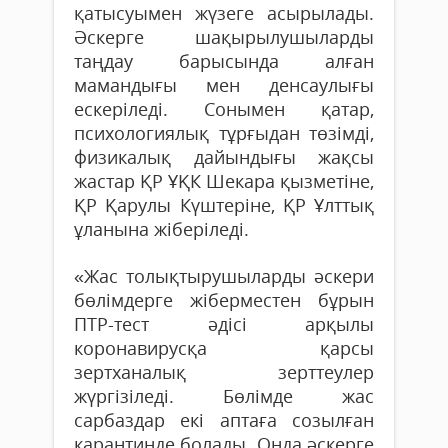
қатысуымен жүзеге асырылады.
Әскерге шақырылушыларды
таңдау барысында алған
мамандығы мен денсаулығы
ескеріледі. Сонымен қатар,
психологиялық тұрғыдан төзімді,
физикалық дайындығы жақсы
жастар ҚР ҰҚК Шекара қызметіне,
ҚР Қарулы Күштеріне, ҚР Ұлттық
ұланына жіберіледі.
«Жас толықтырушыларды әскери
бөлімдерге жіберместен бұрын
ПТР-тест әдісі арқылы
коронавирусқа қарсы
зертханалық зерттеулер
жүргізіледі. Бөлімде жас
сарбаздар екі аптаға созылған
карантинде болады. Онда әскерге