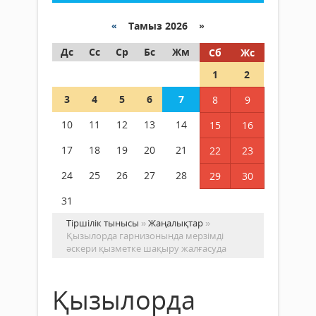
«
Тамыз 2026 »
Дс
Сс
Ср
Бс
Жм
Сб
Жс
1
2
3
4
5
6
7
8
9
10
11
12
13
14
15
16
17
18
19
20
21
22
23
24
25
26
27
28
29
30
31
Тіршілік тынысы
»
Жаңалықтар
»
Қызылорда гарнизонында мерзімді
әскери қызметке шақыру жалғасуда
Қызылорда