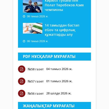
Кирилл Тубаев пен
Полат Төребеков Азия
чемпионы
06 тамыз 2026 ж.
14 тамыздан бастап
еGov-та цифрлық
құжаттарды алу
06 тамыз 2026 ж.
PDF НҰСҚАЛАР МҰРАҒАТЫ
04 тамыз 2026 ж.
№58 газет
01 тамыз 2026 ж.
№57 газет
28 шілде 2026 ж.
№56 газет
ЖАҢАЛЫҚТАР МҰРАҒАТЫ