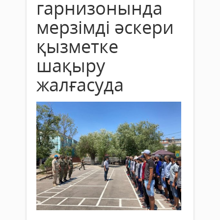
гарнизонында
мерзімді әскери
қызметке
шақыру
жалғасуда