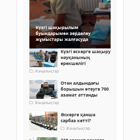
Күзгі шақырылым
буындарымен зерделеу
жұмыстары жалғасуда
Күзгі әскерге шақыру
науқанының
ерекшелігі
Жаңалықтар
Отан алдындағы
борышын өтеуге 700
азамат аттанды
Жаңалықтар
Әскерге қанша
сарбаз кетті?
Жаңалықтар