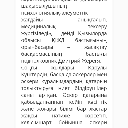
шақырылушының
психологиялық-әлеуметтік
жағдайы анықталып,
медициналық тексеру
жүргізіледі», - дейді Қызылорда
облысы ҚІЖД бастығының
орынбасары – жасақтау
басқармасының бастығы
подполковник Дмитрий Жерегя.
Соңғы жылдары Қарулы
Күштердің, басқа да әскерлер мен
әскери құралымдардың қатарын
толықтыруға ниет білдірушілер
саны артқан. Әскер қатарына
қабылданғаннан кейін кәсіптік
және жоғары білімі бар жастар
жақсы нәтиже көрсетіп,
келісімшарт бойынша әскери