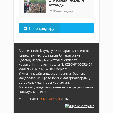
210 азамат әскерге
аттанды
Жаңалықтар
Пікір қалдыру
© 2026. Tirshilik-tynysy.kz ақпараттық агенттігі.
Қазақстан Республикасы Ақпарат және
Қоғамдық даму министрлігі, Ақпарат
комитетінің тіркеу туралы № KZ80VPY00052424
куәлігі 21.07.2022 жылы берілген.
® Агенттік сайтында жарияланған барлық
мақалалар мен фото-бейне материалдардың
авторлық құқықтары қорғалған.
Материалдарды пайдаланған жағдайда сілтеме
жасалуы міндетті.
Меншік иесі:
«Сыр медиа»
ЖШС.