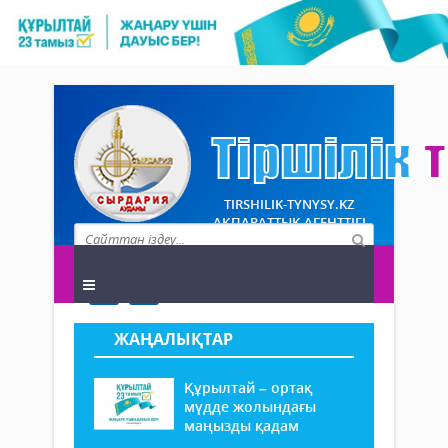
TIRSHILIK-TYNYSY.KZ
АҚПАРАТТЫҚ АГЕНТТІГІ
ЖАҢАЛЫҚТАР
Құрылтай – ортақ
мүдде жолындағы
маңызды қадам