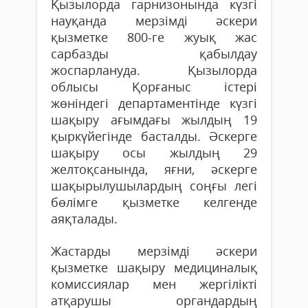
Қызылорда гарнизонында күзгі
науқанда мерзімді әскери
қызметке 800-ге жуық жас
сарбазды қабылдау
жоспарлануда. Қызылорда
облысы Қорғаныс істері
жөніндегі департаментінде күзгі
шақыру ағымдағы жылдың 19
қыркүйегінде басталды. Әскерге
шақыру осы жылдың 29
желтоқсанында, яғни, әскерге
шақырылушылардың соңғы легі
бөлімге қызметке келгенде
аяқталады.
Жастарды мерзімді әскери
қызметке шақыру медициналық
комиссиялар мен жергілікті
атқарушы органдардың