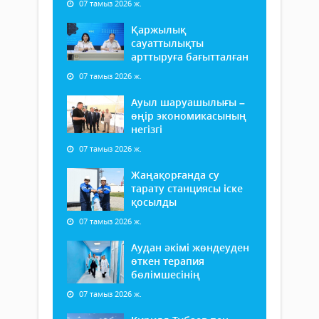
07 тамыз 2026 ж.
Қаржылық
сауаттылықты
арттыруға бағытталған
07 тамыз 2026 ж.
Ауыл шаруашылығы –
өңір экономикасының
негізгі
07 тамыз 2026 ж.
Жаңақорғанда су
тарату станциясы іске
қосылды
07 тамыз 2026 ж.
Аудан әкімі жөндеуден
өткен терапия
бөлімшесінің
07 тамыз 2026 ж.