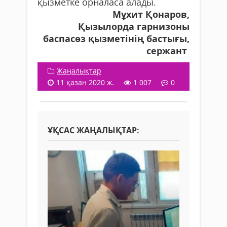
қызметке орналаса алады.
Мұхит Қонаров,
Қызылорда гарнизоны
баспасөз қызметінің бастығы,
сержант
Жаңалықтар
11 қазан 2020 ж.
1 007
0
ҰҚСАС ЖАҢАЛЫҚТАР: