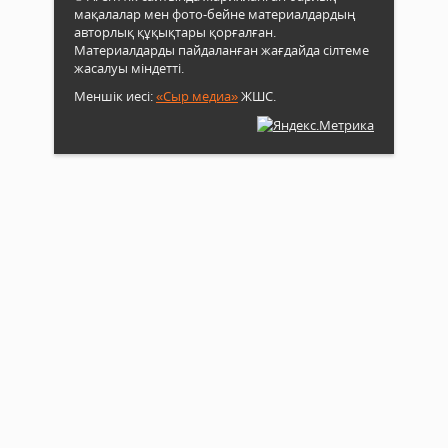
мақалалар мен фото-бейне материалдардың
авторлық құқықтары қорғалған.
Материалдарды пайдаланған жағдайда сілтеме
жасалуы міндетті.
Меншік иесі:
«Сыр медиа»
ЖШС.