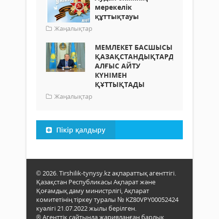
мерекелік
құттықтауы
Жаңалықтар
МЕМЛЕКЕТ БАСШЫСЫ
ҚАЗАҚСТАНДЫҚТАРДЫ
АЛҒЫС АЙТУ
КҮНІМЕН
ҚҰТТЫҚТАДЫ
Жаңалықтар
Пікір қалдыру
© 2026. Tirshilik-tynysy.kz ақпараттық агенттігі.
Қазақстан Республикасы Ақпарат және
Қоғамдық даму министрлігі, Ақпарат
комитетінің тіркеу туралы № KZ80VPY00052424
куәлігі 21.07.2022 жылы берілген.
® Агенттік сайтында жарияланған барлық