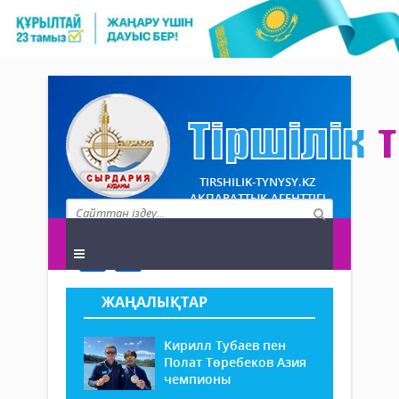
TIRSHILIK-TYNYSY.KZ
АҚПАРАТТЫҚ АГЕНТТІГІ
ЖАҢАЛЫҚТАР
Кирилл Тубаев пен
Полат Төребеков Азия
чемпионы