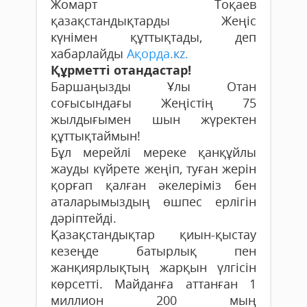
Жомарт Тоқаев
қазақстандықтарды Жеңіс
күнімен құттықтады, деп
хабарлайды
Ақорда
.кz
.
Құрметті отандастар
!
Баршаңызды Ұлы Отан
соғысындағы Жеңістің 75
жылдығымен шын жүректен
құттықтаймын!
Бұл мерейлі мереке қанқұйлы
жауды күйрете жеңіп, туған жерін
қорғап қалған әкелеріміз бен
аталарымыздың өшпес ерлігін
дәріптейді.
Қазақстандықтар қиын-қыстау
кезеңде батырлық пен
жанқиярлықтың жарқын үлгісін
көрсетті. Майданға аттанған 1
миллион 200 мың