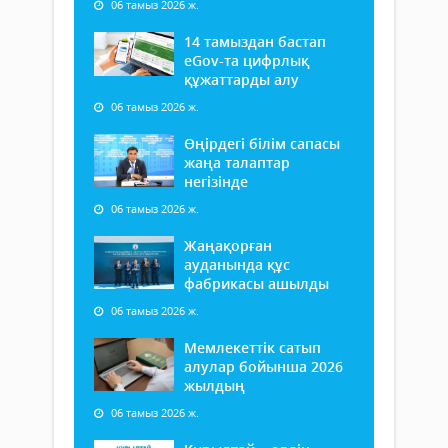
06 тамыз 2026 ж.
14 тамыздан бастап
еGov-та цифрлық
құжаттарды алу
06 тамыз 2026 ж.
Өңірдегі білім сапасы
жаңа талаптар
негізінде
06 тамыз 2026 ж.
Жаңақорған
ауданында құс
фабрикасы ашылды
06 тамыз 2026 ж.
Мемлекеттік сатып
алулар бойынша 2026
жылдың
06 тамыз 2026 ж.