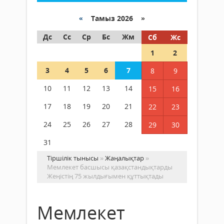
«
Тамыз 2026 »
Дс
Сс
Ср
Бс
Жм
Сб
Жс
1
2
3
4
5
6
7
8
9
10
11
12
13
14
15
16
17
18
19
20
21
22
23
24
25
26
27
28
29
30
31
Тіршілік тынысы
»
Жаңалықтар
»
Мемлекет басшысы қазақстандықтарды
Жеңістің 75 жылдығымен құттықтады
Мемлекет