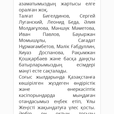
азаматымыздың жартысы елге
оралған жоқ.
Талғат Бигелдинов, Сергей
Луганский, Леонид Беда, Әлия
Молдағұлова, Мәншүк Мәметова,
Иван Павлов, Бауыржан
Момышұлы, Сағадат
Нұрмағамбетов, Мәлік Ғабдуллин,
Хиуаз Доспанова, Рақымжан
Қошқарбаев және басқа даңқты
батырларымыздың есімдері
мәңгі есте сақталады.
Соғыс жылдарында Қазақстанға
көшірілген жүздеген өндірістік
және өнеркәсіптік
кәсіпорындарда мыңдаған
отандасымыз еңбек етіп, Ұлы
Жеңісті жақындатуға үлес қосты.
Әрбір он оқтың тоғызы