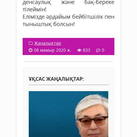
денсаулық және бақ-береке
тілеймін!
Елімізде әрдайым бейбітшілік пен
тыныштық болсын!
Жаңалықтар
08 мамыр 2020 ж.
833
0
ҰҚСАС ЖАҢАЛЫҚТАР: