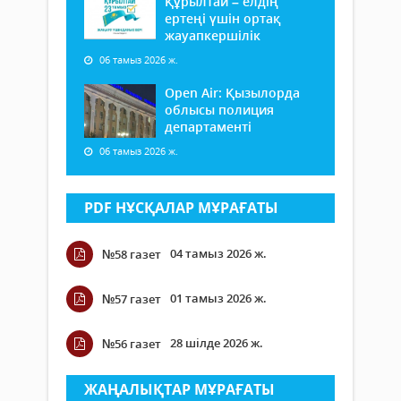
Құрылтай – елдің
ертеңі үшін ортақ
жауапкершілік
06 тамыз 2026 ж.
Open Air: Қызылорда
облысы полиция
департаменті
06 тамыз 2026 ж.
PDF НҰСҚАЛАР МҰРАҒАТЫ
04 тамыз 2026 ж.
№58 газет
01 тамыз 2026 ж.
№57 газет
28 шілде 2026 ж.
№56 газет
ЖАҢАЛЫҚТАР МҰРАҒАТЫ