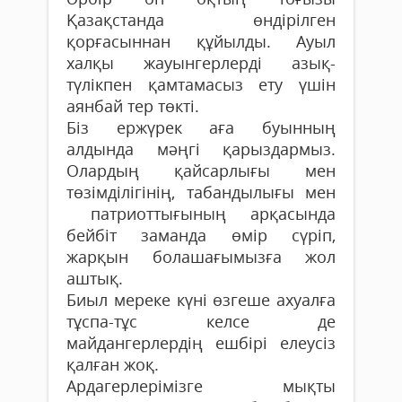
Қазақстанда өндірілген
қорғасыннан құйылды. Ауыл
халқы жауынгерлерді азық-
түлікпен қамтамасыз ету үшін
аянбай тер төкті.
Біз ержүрек аға буынның
алдында мәңгі қарыздармыз.
Олардың қайсарлығы мен
төзімділігінің, табандылығы мен
патриоттығының арқасында
бейбіт заманда өмір сүріп,
жарқын болашағымызға жол
аштық.
Биыл мереке күні өзгеше ахуалға
тұспа-тұс келсе де
майдангерлердің ешбірі елеусіз
қалған жоқ.
Ардагерлерімізге мықты