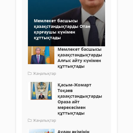
Мемлекет басшысы
қазақстандықтарды Отан
қорғаушы күнімен
құттықтады
Мемлекет басшысы
қазақстандықтарды
Алғыс айту күнімен
құттықтады
Жаңалықтар
Қасым-Жомарт
Тоқаев
қазақстандықтарды
Ораза айт
мерекесімен
құттықтады
Жаңалықтар
Аудан әкімінің