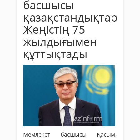
басшысы
қазақстандықтарды
Жеңістің 75
жылдығымен
құттықтады
Мемлекет басшысы Қасым-