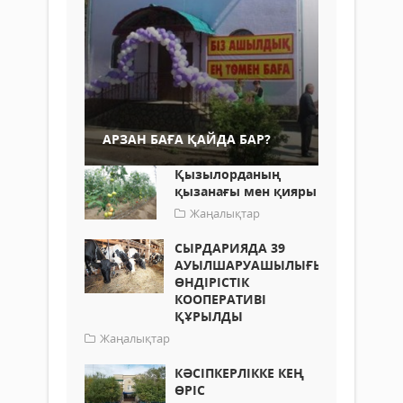
АРЗАН БАҒА ҚАЙДА БАР?
Қызылорданың
қызанағы мен қияры
Жаңалықтар
СЫРДАРИЯДА 39
АУЫЛШАРУАШЫЛЫҒЫ
ӨНДІРІСТІК
КООПЕРАТИВІ
ҚҰРЫЛДЫ
Жаңалықтар
КӘСІПКЕРЛІККЕ КЕҢ
ӨРІС