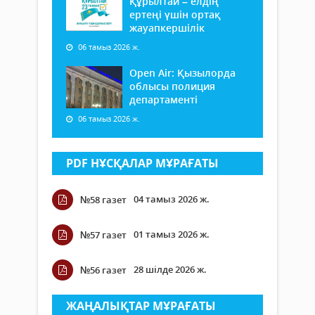
Құрылтай – елдің
ертеңі үшін ортақ
жауапкершілік
06 тамыз 2026 ж.
Open Air: Қызылорда
облысы полиция
департаменті
06 тамыз 2026 ж.
PDF НҰСҚАЛАР МҰРАҒАТЫ
04 тамыз 2026 ж.
№58 газет
01 тамыз 2026 ж.
№57 газет
28 шілде 2026 ж.
№56 газет
ЖАҢАЛЫҚТАР МҰРАҒАТЫ