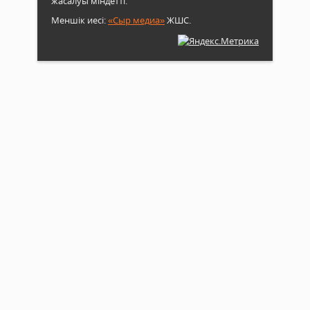
жасалуы міндетті.
Меншік иесі:
«Сыр медиа»
ЖШС.