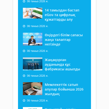
06 тамыз 2026 ж.
14 тамыздан бастап
еGov-та цифрлық
құжаттарды алу
06 тамыз 2026 ж.
Өңірдегі білім сапасы
жаңа талаптар
негізінде
06 тамыз 2026 ж.
Жаңақорған
ауданында құс
фабрикасы ашылды
06 тамыз 2026 ж.
Мемлекеттік сатып
алулар бойынша 2026
жылдың
06 тамыз 2026 ж.