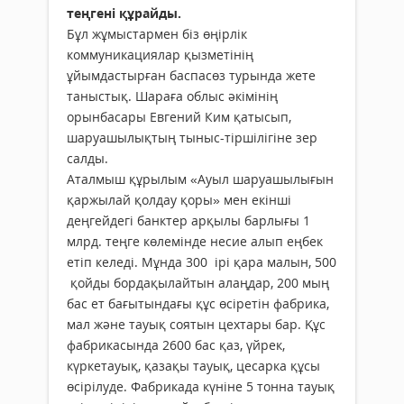
теңгені құрайды.
Бұл жұмыстармен біз өңірлік
коммуникациялар қызметінің
ұйымдастырған баспасөз турында жете
таныстық. Шараға облыс әкімінің
орынбасары Евгений Ким қатысып,
шаруашылықтың тыныс-тіршілігіне зер
салды.
Аталмыш құрылым «Ауыл шаруашылығын
қаржылай қолдау қоры» мен екінші
деңгейдегі банктер арқылы барлығы 1
млрд. теңге көлемінде несие алып еңбек
етіп келеді. Мұнда 300 ірі қара малын, 500
қойды бордақылайтын алаңдар, 200 мың
бас ет бағытындағы құс өсіретін фабрика,
мал және тауық соятын цехтары бар. Құс
фабрикасында 2600 бас қаз, үйрек,
күркетауық, қазақы тауық, цесарка құсы
өсірілуде. Фабрикада күніне 5 тонна тауық