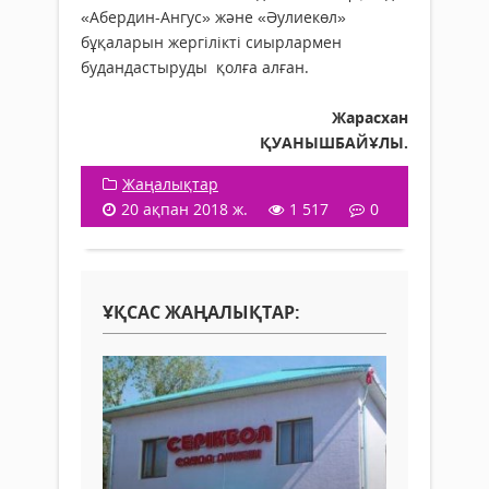
«Абердин-Ангус» және «Әулиекөл»
бұқаларын жергілікті сиырлармен
будандастыруды қолға алған.
Жарасхан
ҚУАНЫШБАЙҰЛЫ.
Жаңалықтар
20 ақпан 2018 ж.
1 517
0
ҰҚСАС ЖАҢАЛЫҚТАР: