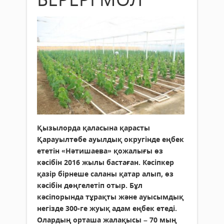
Қызылорда қаласына қарасты
Қарауылтөбе ауылдық округінде еңбек
ететін «Нәтишаева» қожалығы өз
кәсібін 2016 жылы бастаған. Кәсіпкер
қазір бірнеше саланы қатар алып, өз
кәсібін дөңгелетіп отыр. Бұл
кәсіпорында тұрақты және ауысымдық
негізде 300-ге жуық адам еңбек етеді.
Олардың орташа жалақысы – 70 мың