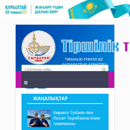
TIRSHILIK-TYNYSY.KZ
АҚПАРАТТЫҚ АГЕНТТІГІ
ЖАҢАЛЫҚТАР
Кирилл Тубаев пен
Полат Төребеков Азия
чемпионы