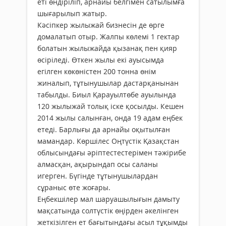
еті өндіріліп, арнайы белгімен сатылымға
шығарылып жатыр.
Кәсіпкер жылыжай бизнесін де өрге
домалатып отыр. Жалпы көлемі 1 гектар
болатын жылыжайда қызанақ пен қияр
өсіріледі. Өткен жылы екі ауысымда
егілген көкөністен 200 тонна өнім
жиналып, тұтынушылар дастарқанынан
табылды. Биыл Қарауылтөбе ауылында
120 жылыжай толық іске қосылды. Кешен
2014 жылы салынған, онда 19 адам еңбек
етеді. Барлығы да арнайы оқытылған
мамандар. Көршілес Оңтүстік Қазақстан
облысындағы әріптестестерімен тәжірибе
алмасқан, ақырындап осы саланы
игерген. Бүгінде тұтынушылардан
сұраныс өте жоғары.
Еңбекшілер мал шаруашылығын дамыту
мақсатында солтүстік өңірден әкелінген
жеткізілген ет бағытындағы асыл тұқымды