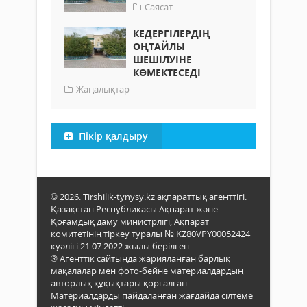
Саясат
КЕДЕРГІЛЕРДІҢ
ОҢТАЙЛЫ
ШЕШІЛУІНЕ
КӨМЕКТЕСЕДІ
Жаңалықтар
Пікір қалдыру
© 2026. Tirshilik-tynysy.kz ақпараттық агенттігі.
Қазақстан Республикасы Ақпарат және
Қоғамдық даму министрлігі, Ақпарат
комитетінің тіркеу туралы № KZ80VPY00052424
куәлігі 21.07.2022 жылы берілген.
® Агенттік сайтында жарияланған барлық
мақалалар мен фото-бейне материалдардың
авторлық құқықтары қорғалған.
Материалдарды пайдаланған жағдайда сілтеме