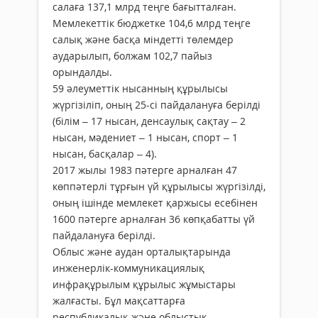
салаға 137,1 млрд теңге бағытталған.
Мемлекеттік бюджетке 104,6 млрд теңге
салық және басқа міндетті төлемдер
аударылып, болжам 102,7 пайыз
орындалды.
59 әлеуметтік нысанның құрылысы
жүргізіліп, оның 25-сі пайдалануға берілді
(білім – 17 нысан, денсаулық сақтау – 2
нысан, мәдениет – 1 нысан, спорт – 1
нысан, басқалар – 4).
2017 жылы 1983 пәтерге арналған 47
көппәтерлі тұрғын үй құрылысы жүргізілді,
оның ішінде мемлекет қаржысы есебінен
1600 пәтерге арналған 36 көпқабатты үй
пайдалануға берілді.
Облыс және аудан орталықтарында
инженерлік-коммуникациялық
инфрақұрылым құрылыс жұмыстары
жалғасты. Бұл мақсаттарға
республикалық және облыстық