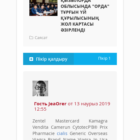
ҚЫЗЫЛОРДА
ОБЛЫСЫНДА "ОРДА"
ТҰРҒЫН ҮЙ
ҚҰРЫЛЫСЫНЫҢ
ЖОЛ КАРТАСЫ
ӘЗІРЛЕНДІ
Саясат
Пікір
1
Пікір қалдыру
Гость JeaOrer
от 13 наурыз 2019
12:55
Zentel Mastercard Kamagra
Vendita Camerun CytotecР’В® Prix
Pharmacie
cialis
Generic Overseas
Viagra Brand Name Viagra In Usa