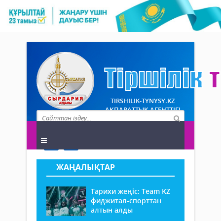
TIRSHILIK-TYNYSY.KZ
АҚПАРАТТЫҚ АГЕНТТІГІ
ЖАҢАЛЫҚТАР
Тарихи жеңіс: Team KZ
фиджитал-спорттан
алтын алды