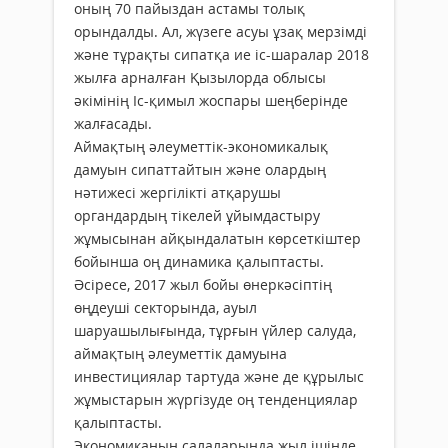
оның 70 пайыздан астамы толық
орындалды. Ал, жүзеге асуы ұзақ мерзімді
және тұрақты сипатқа ие іс-шаралар 2018
жылға арналған Қызылорда облысы
әкімінің Іс-қимыл жоспары шеңберінде
жалғасады.
Аймақтың әлеуметтік-экономикалық
дамуын сипаттайтын және олардың
нәтижесі жергілікті атқарушы
органдардың тікелей ұйымдастыру
жұмысынан айқындалатын көрсеткіштер
бойынша оң динамика қалыптасты.
Әсіресе, 2017 жыл бойы өнеркәсіптің
өңдеуші секторында, ауыл
шаруашылығында, тұрғын үйлер салуда,
аймақтың әлеуметтік дамуына
инвестициялар тартуда және де құрылыс
жұмыстарын жүргізуде оң тенденциялар
қалыптасты.
Экономиканың салаларында жыл ішінде