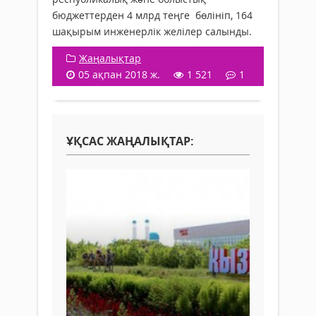
бюджеттерден 4 млрд теңге бөлініп, 164
шақырым инженерлік желілер салынды.
Жаңалықтар
05 ақпан 2018 ж.
1 521
1
ҰҚСАС ЖАҢАЛЫҚТАР: