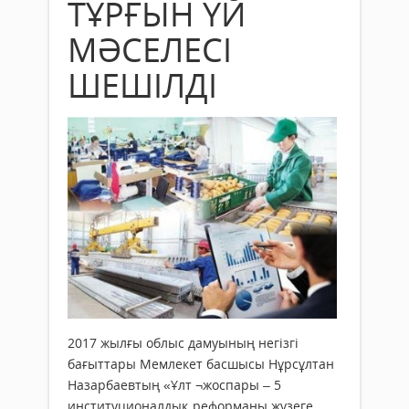
ТҰРҒЫН ҮЙ
МӘСЕЛЕСІ
ШЕШІЛДІ
2017 жылғы облыс дамуының негізгі
бағыттары Мемлекет басшысы Нұрсұлтан
Назарбаевтың «Ұлт ¬жоспары – 5
институционалдық реформаны жүзеге