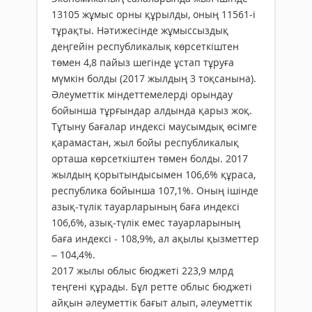
13105 жұмыс орны құрылды, оның 11561-і
тұрақты. Нәтижесінде жұмыссыздық
деңгейін республикалық көрсеткіштен
төмен 4,8 пайыз шегінде ұстап тұруға
мүмкін болды (2017 жылдың 3 тоқсанына).
Әлеуметтік міндеттемелерді орындау
бойынша тұрғындар алдында қарыз жоқ.
Тұтыну бағалар индексі маусымдық өсімге
қарамастан, жыл бойы республикалық
орташа көрсеткіштен төмен болды. 2017
жылдың қорытындысымен 106,6% құраса,
республика бойынша 107,1%. Оның ішінде
азық-түлік тауарларының баға индексі
106,6%, азық-түлік емес тауарларының
баға индексі - 108,9%, ал ақылы қызметтер
– 104,4%.
2017 жылы облыс бюджеті 223,9 млрд
теңгені құрады. Бұл ретте облыс бюджеті
айқын әлеуметтік бағыт алып, әлеуметтік