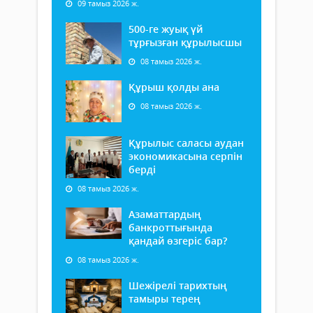
09 тамыз 2026 ж.
500-ге жуық үй
тұрғызған құрылысшы
08 тамыз 2026 ж.
Құрыш қолды ана
08 тамыз 2026 ж.
Құрылыс саласы аудан
экономикасына серпін
берді
08 тамыз 2026 ж.
Азаматтардың
банкроттығында
қандай өзгеріс бар?
08 тамыз 2026 ж.
Шежірелі тарихтың
тамыры терең