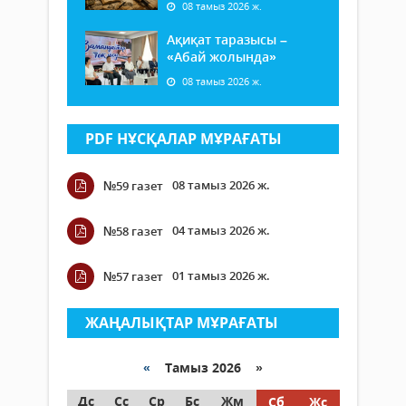
08 тамыз 2026 ж.
Ақиқат таразысы –
«Абай жолында»
08 тамыз 2026 ж.
PDF НҰСҚАЛАР МҰРАҒАТЫ
08 тамыз 2026 ж.
№59 газет
04 тамыз 2026 ж.
№58 газет
01 тамыз 2026 ж.
№57 газет
ЖАҢАЛЫҚТАР МҰРАҒАТЫ
«
Тамыз 2026 »
Дс
Сс
Ср
Бс
Жм
Сб
Жс