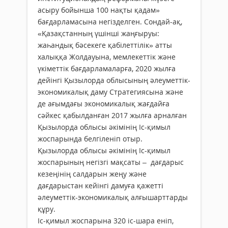
асыру бойынша 100 нақты қадам»
бағдарламасына негізделген. Сондай-ақ,
«Қазақстанның үшінші жаңғыруы:
жаһандық бәсекеге қабілеттілік» атты
халыққа Жолдауына, мемлекеттік және
үкіметтік бағдарламаларға, 2020 жылға
дейінгі Қызылорда облысының әлеуметтік-
экономикалық даму Стратегиясына және
де ағымдағы экономикалық жағдайға
сәйкес қабылданған 2017 жылға арналған
Қызылорда облысы әкімінің Іс-қимыл
жоспарында белгіленіп отыр.
Қызылорда облысы әкімінің Іс-қимыл
жоспарының негізгі мақсаты – дағдарыс
кезеңінің салдарын жеңу және
дағдарыстан кейінгі дамуға қажетті
әлеуметтік-экономикалық алғышарттарды
құру.
Іс-қимыл жоспарына 320 іс-шара еніп,