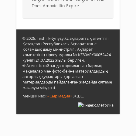
Does Amoxicillin Expire
© 2026. Tirshilik-tynysy.kz ақпараттық агенттігі.
Қазақстан Республикасы Ақпарат және
Қоғамдық даму министрлігі, Ақпарат
комитетінің тіркеу туралы № KZ80VPY00052424
куәлігі 21.07.2022 жылы берілген.
® Агенттік сайтында жарияланған барлық
мақалалар мен фото-бейне материалдардың
авторлық құқықтары қорғалған.
Материалдарды пайдаланған жағдайда сілтеме
жасалуы міндетті.
Меншік иесі:
«Сыр медиа»
ЖШС.