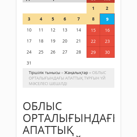
1
2
3
4
5
6
7
8
9
10
11
12
13
14
15
16
17
18
19
20
21
22
23
24
25
26
27
28
29
30
31
Тіршілік тынысы
»
Жаңалықтар
» ОБЛЫС
ОРТАЛЫҒЫНДАҒЫ АПАТТЫҚ ТҰРҒЫН ҮЙ
МӘСЕЛЕСІ ШЕШІЛДІ
ОБЛЫС
ОРТАЛЫҒЫНДАҒЫ
АПАТТЫҚ