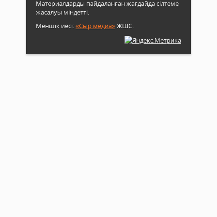
Материалдарды пайдаланған жағдайда сілтеме
жасалуы міндетті.
Меншік иесі:
«Сыр медиа»
ЖШС.