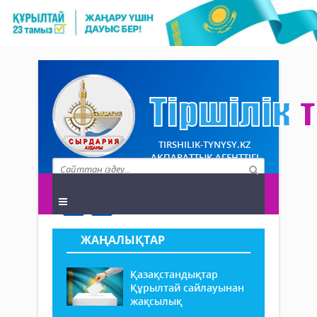
TIRSHILIK-TYNYSY.KZ
АҚПАРАТТЫҚ АГЕНТТІГІ
ЖАҢАЛЫҚТАР
Қазақстандықтар
Құрылтай сайлауынан
жақсылық