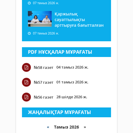
07 тамыз 2026 ж.
Қаржылық
сауаттылықты
арттыруға бағытталған
07 тамыз 2026 ж.
PDF НҰСҚАЛАР МҰРАҒАТЫ
04 тамыз 2026 ж.
№58 газет
01 тамыз 2026 ж.
№57 газет
28 шілде 2026 ж.
№56 газет
ЖАҢАЛЫҚТАР МҰРАҒАТЫ
«
Тамыз 2026 »