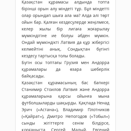
Қазақстан құрамасы алдында топта
бірінші орын алу міндеті тұр. Бұл міндетті
олар орындап шыға ала ма? Алда әлі төрт
ойын бар. Қалған кездесулерде жеңілмесе,
келер жылы бір лигаға жоғарылау
мүмкіндігіне ие болуы әбден мүмкін.
Ондай мүмкіндікті Латвия да құр жібергісі
келмейтіні анық. Сондықтан бүгінгі
кездесу тартысқа толы болады.
Бүгін осы топтағы Грузия мен Андорра
құрамалары да өзара шеберлік
байқасады.
Қазақстан құрамасының бас бапкері
Станимир Стоилов Латвия және Андорра
құрамаларына қарсы ойынға мына
футболшыларды шақырды. Қақпада Ненад
Эрич («Астана»), Владимир Плотников
(«Қайрат»), Дмитро Непогодов («Тобыл»)
сынды жігіттерге сенім білдірсе,
қорғаныста Сергей Малый, Евгений