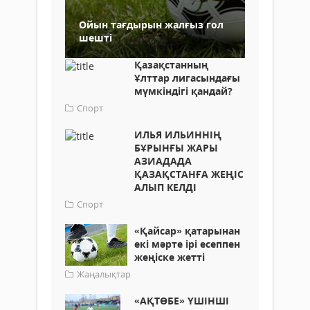
Ойын тағдырын жалғыз гол
шешті
Қазақстанның
Ұлттар лигасындағы
мүмкіндігі қандай?
Спорт
ИЛЬЯ ИЛЬИННІҢ
БҰРЫНҒЫ ЖАРЫ
АЗИАДАДА
ҚАЗАҚСТАНҒА ЖЕҢІС
АЛЫП КЕЛДІ
Спорт
«Қайсар» қатарынан
екі мәрте ірі есеппен
жеңіске жетті
Жаңалықтар
«АҚТӨБЕ» ҮШІНШІ