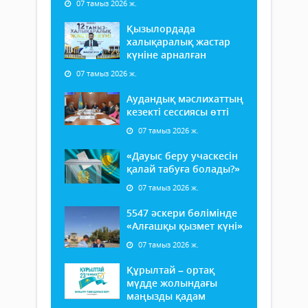
07 тамыз 2026 ж.
Қызылордада
халықаралық жастар
күніне арналған
07 тамыз 2026 ж.
Аудандық мәслихаттың
кезекті сессиясы өтті
07 тамыз 2026 ж.
«Дауыс беру учаскесін
қалай табуға болады?»
07 тамыз 2026 ж.
5547 әскери бөлімінде
«Алғашқы қызмет күні»
07 тамыз 2026 ж.
Құрылтай – ортақ
мүдде жолындағы
маңызды қадам