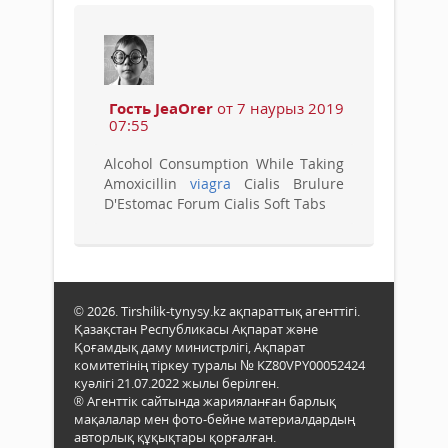
Гость JeaOrer
от 7 наурыз 2019
07:55
Alcohol Consumption While Taking
Amoxicillin
viagra
Cialis Brulure
D'Estomac Forum Cialis Soft Tabs
© 2026. Tirshilik-tynysy.kz ақпараттық агенттігі.
Қазақстан Республикасы Ақпарат және
Қоғамдық даму министрлігі, Ақпарат
комитетінің тіркеу туралы № KZ80VPY00052424
куәлігі 21.07.2022 жылы берілген.
® Агенттік сайтында жарияланған барлық
мақалалар мен фото-бейне материалдардың
авторлық құқықтары қорғалған.