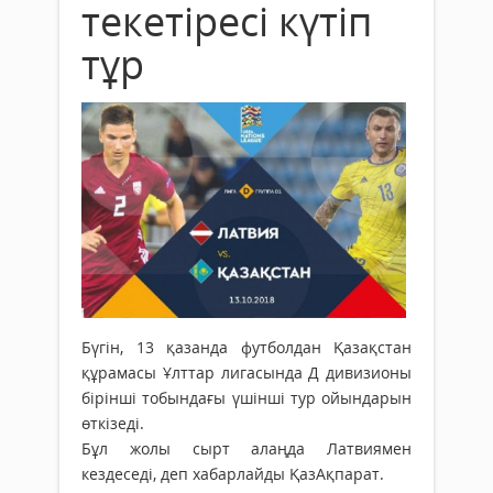
текетіресі күтіп
тұр
Бүгін, 13 қазанда футболдан Қазақстан
құрамасы Ұлттар лигасында Д дивизионы
бірінші тобындағы үшінші тур ойындарын
өткізеді.
Бұл жолы сырт алаңда Латвиямен
кездеседі, деп хабарлайды ҚазАқпарат.