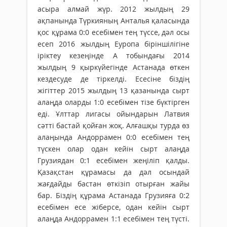
асыра алмай жүр. 2012 жылдың 29
ақпанында Түркияның Анталья қаласында
қос құрама 0:0 есебімен тең түссе, дәл осы
есеп 2016 жылдың Еуропа біріншілігіне
іріктеу кезеңінде А тобындағы 2014
жылдың 9 қыркүйегінде Астанада өткен
кездесуде де тіркелді. Есесіне біздің
жігіттер 2015 жылдың 13 қазанында сырт
алаңда оларды 1:0 есебімен тізе бүктірген
еді. Ұлттар лигасы ойындарын Латвия
сәтті бастай қойған жоқ. Алғашқы турда өз
алаңында Андоррамен 0:0 есебімен тең
түскен олар одан кейін сырт алаңда
Грузиядан 0:1 есебімен жеңіліп қалды.
Қазақстан құрамасы да дәл осындай
жағдайды бастан өткізіп отырған жайы
бар. Біздің құрама Астанада Грузияға 0:2
есебімен есе жіберсе, одан кейін сырт
алаңда Андоррамен 1:1 есебімен тең түсті.