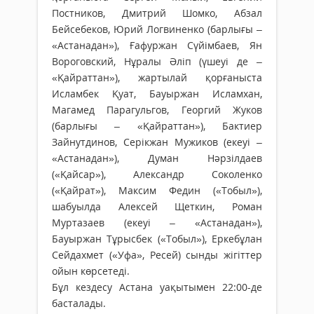
Постников, Дмитрий Шомко, Абзал
Бейсебеков, Юрий Логвиненко (барлығы –
«Астанадан»), Ғафуржан Сүйімбаев, Ян
Вороговский, Нұралы Әліп (үшеуі де –
«Қайраттан»), жартылай қорғаныста
Исламбек Қуат, Бауыржан Исламхан,
Магамед Парагульгов, Георгий Жуков
(барлығы – «Қайраттан»), Бактиер
Зайнутдинов, Серікжан Мужиков (екеуі –
«Астанадан»), Думан Нәрзілдаев
(«Қайсар»), Александр Соколенко
(«Қайрат»), Максим Федин («Тобыл»),
шабуылда Алексей Щеткин, Роман
Муртазаев (екеуі – «Астанадан»),
Бауыржан Тұрысбек («Тобыл»), Еркебұлан
Сейдахмет («Уфа», Ресей) сынды жігіттер
ойын көрсетеді.
Бұл кездесу Астана уақытымен 22:00-де
басталады.