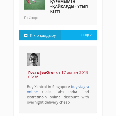
ҚҰРАМЫМЕН
«ҚАЙСАРДЫ» ҰТЫП
КЕТТІ
Спорт
Пікір
2
Пікір қалдыру
Гость JeaOrer
от 17 ақпан 2019
03:36
Buy Xenical In Singapore
buy viagra
online
Cialis Tabs India Find
isotretinoin online discount with
overnight delivery cheap