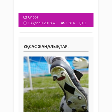
Спорт
13 қазан 2018 ж.
1 814
2
ҰҚСАС ЖАҢАЛЫҚТАР: