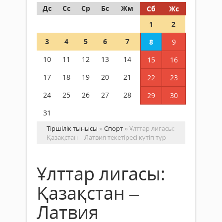
Дс
Сс
Ср
Бс
Жм
Сб
Жс
1
2
3
4
5
6
7
8
9
10
11
12
13
14
15
16
17
18
19
20
21
22
23
24
25
26
27
28
29
30
31
Тіршілік тынысы
»
Спорт
» Ұлттар лигасы:
Қазақстан – Латвия текетіресі күтіп тұр
Ұлттар лигасы:
Қазақстан –
Латвия