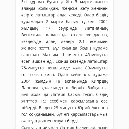
Екі құрама бұған дейін 5 мәрте жасыл
алаңда жолыққан. Жеңіске жету жөнінен
әзірге латыштар алда келеді. Олар біздің
құрамадан 2 мәрте басым түскен. 2002
жылдың 17 сәуірінде Латвияның
Вентспилс қаласында өткен жолдастық
кездесуде алаң иелері 2:1 есебімен
жеңіске жетті. Бұл ойында біздің құрама
сапынан Максим Шевченко 45-минутта
есеп ашқан еді. Екінші кезеңде латыштар
75-минутта пенальтиде және 89-минутта
гол соғып кетті. Одан кейін қос құрама
2004 жылдың 18 ақпанында Кипрдің
Ларнака қаласында шеберлік байқасты.
Бұл жолы да Латвия басым түсіп, біздің
жігіттер 1:3 есебімен қарсыласына есе
жіберді. Бізден 23-минутта Юрий Аксенов
гол соққанымен, бүгінгі қарсыластарымыз
оған үш доппен жауап берді.
Соңғы үш ойында Латвия бізден айласын