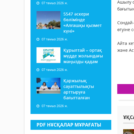
Ашылу с
07 тамыз 2026 ж.
бағытын
5547 әскери
бөлімінде
Сондай
«Алғашқы қызмет
өтуіне с
күні»
07 тамыз 2026 ж.
Айта ке
Құрылтай – ортақ
және Ас
мүдде жолындағы
маңызды қадам
07 тамыз 2026 ж.
Қаржылық
сауаттылықты
арттыруға
бағытталған
07 тамыз 2026 ж.
ҰҚС
PDF НҰСҚАЛАР МҰРАҒАТЫ