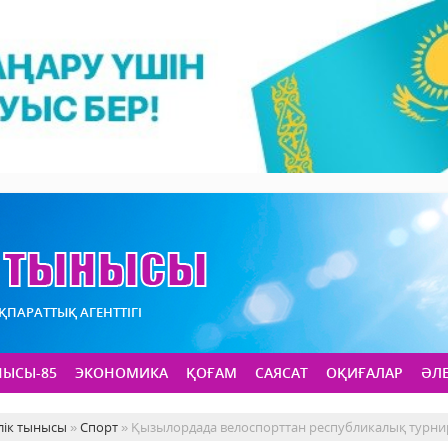
АҚПАРАТТЫҚ АГЕНТТІГІ
НЫСЫ-85
ЭКОНОМИКА
ҚОҒАМ
САЯСАТ
ОҚИҒАЛАР
ӘЛ
лік тынысы
»
Спорт
» Қызылордада велоспорттан республикалық турни