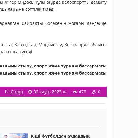
ы Жігер Оңдасынұлы өңірде велоспортты дамыту
ыларына сәттілік тіледі.
 арналған байрақты бәсекенің жоғары деңгейде
, Шығыс Қазақстан, Маңғыстау, Қызылорда облысы
а сынға түседі.
 шынықтыру, спорт және туризм басқармасы
е шынықтыру, спорт және туризм басқармасы
Спорт
02 сәуір 2025 ж.
470
0
Кіші футболдан аудандық