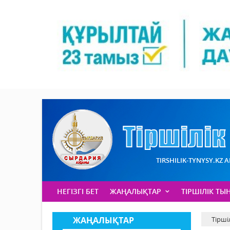
TIRSHILIK-TYNYSY.KZ 
НЕГІЗГІ БЕТ
ЖАҢАЛЫҚТАР
ТІРШІЛІК ТЫ
ЖАҢАЛЫҚТАР
Тірші