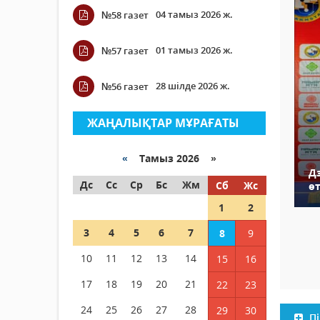
04 тамыз 2026 ж.
№58 газет
01 тамыз 2026 ж.
№57 газет
28 шілде 2026 ж.
№56 газет
ЖАҢАЛЫҚТАР МҰРАҒАТЫ
«
Тамыз 2026 »
Д
Дс
Сс
Ср
Бс
Жм
Сб
Жс
өт
1
2
3
4
5
6
7
8
9
10
11
12
13
14
15
16
17
18
19
20
21
22
23
24
25
26
27
28
29
30
Пі