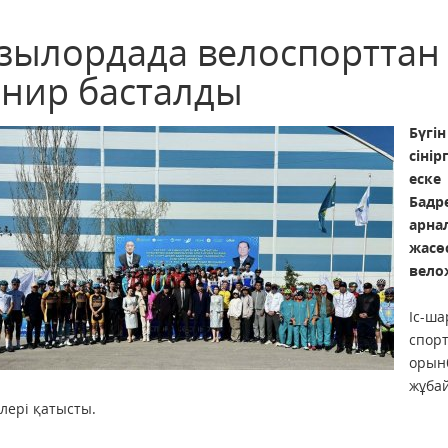
зылордада велоспорттан
рнир басталды
Бүгі
сіні
еске
Бад
арна
жас
вело
Іс-ш
спо
орын
жұба
лері қатысты.