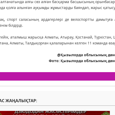
алтанатында алғы сөз алған басқарма басшысының орынбасар
да қолға алынған ауқымды жұмыстарды баяндап, жарыс қатысуш
-ақ, спорт саласының ардагерлері де велоспортты дамытуға
енім білдірді.
тейік, аталмыш жарысқа Алматы, Атырау, Қостанай, Түркістан
тана, Алматы, Талдықорған қалаларынан келген 11 команда өзар
@Қызылорда облысының дене
Фото: Қызылорда облысының ден
АС ЖАҢАЛЫҚТАР: