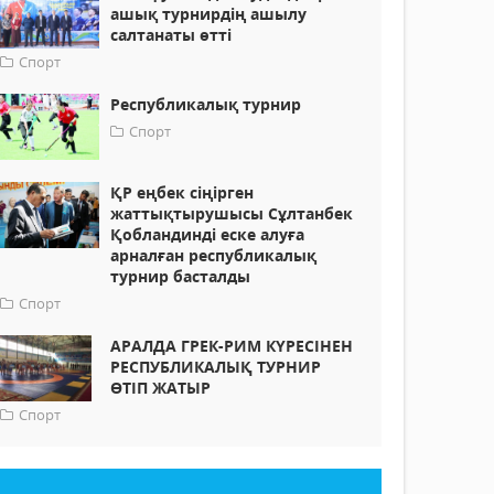
ашық турнирдің ашылу
салтанаты өтті
Спорт
Республикалық турнир
Спорт
ҚР еңбек сіңірген
жаттықтырушысы Сұлтанбек
Қобландинді еске алуға
арналған республикалық
турнир басталды
Спорт
АРАЛДА ГРЕК-РИМ КҮРЕСІНЕН
РЕСПУБЛИКАЛЫҚ ТУРНИР
ӨТІП ЖАТЫР
Спорт