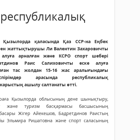
 республикалық
н Қызылорда қаласында Қаз ССР-на Еңбек
рген жаттықтырушы Ли Валентин Захаровичты
 алуға арналған және КСРО спорт шебері
ретдинов Раис Салиховичты еске алуға
лған тас жолдан 15-16 жас аралығындағы
өспірімдер арасында республикалық
жарыстың ашылу салтанаты өтті.
араға Қызылорда облысының дене шынықтыру,
рт және туризм басқармасы басшысының
басары Жігер Айекешов, Бадретдинов Раистың
йы Эльмира Ришатовна және спорт саласының