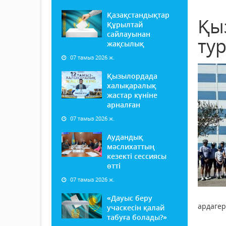
Қазақстандықтар
Қы
Құрылтай
сайлауынан
ту
жақсылық
07 тамыз 2026 ж.
Қызылордада
халықаралық
жастар күніне
арналған
07 тамыз 2026 ж.
Аудандық
мәслихаттың
кезекті сессиясы
өтті
07 тамыз 2026 ж.
«Дауыс беру
ардагер
учаскесін қалай
табуға болады?»