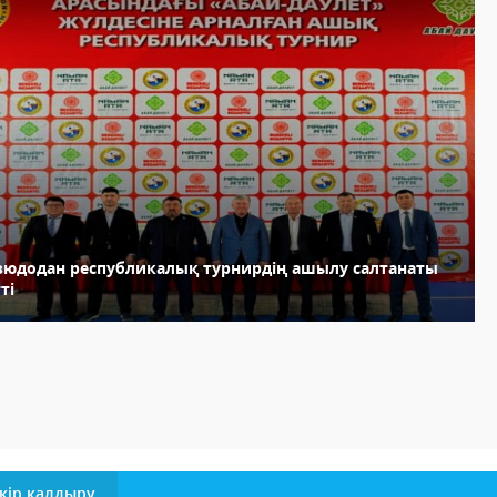
зюдодан республикалық турнирдің ашылу салтанаты
ті
кір қалдыру