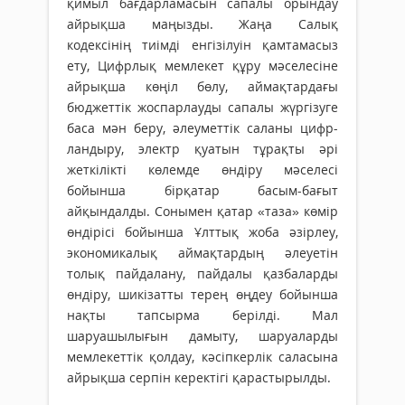
қимыл бағдарламасын сапалы орындау
айрықша маңызды. Жаңа Салық
кодексінің тиімді енгізілуін қамтамасыз
ету, Цифрлық мемлекет құру мәселесіне
айрықша көңіл бөлу, аймақтардағы
бюджеттік жоспарлауды сапалы жүргізуге
баса мән беру, әлеуметтік саланы цифр­
ландыру, электр қуатын тұрақты әрі
жеткілікті көлемде өндіру мәселесі
бойынша бірқатар басым-бағыт
айқындалды. Сонымен қатар «таза» көмір
өндірісі бойын­ша Ұлттық жоба әзірлеу,
экономикалық аймақтардың әлеуетін
толық пайдалану, пайдалы қазбаларды
өндіру, шикізатты терең өңдеу бойынша
нақты тапсырма берілді. Мал
шаруашылығын дамыту, шаруа­ларды
мемлекеттік қолдау, кәсіпкерлік саласына
айрықша серпін керектігі қарастырылды.