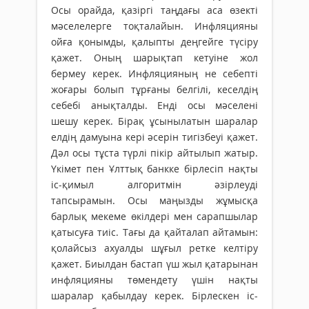
Осы орайда, қазіргі таңдағы аса өзекті
мәселелерге тоқталайын. Инфляцияны
ойға қонымды, қалыпты деңгейге түсіру
қажет. Оның шарықтап кетуіне жол
бермеу керек. Инфляцияның не себепті
жо­ғары болып тұрғаны белгілі, кеселдің
себебі анықталды. Енді осы мәселені
шешу керек. Бірақ ұсынылатын шаралар
елдің дамуына кері әсерін тигізбеуі қажет.
Дәл осы тұста түрлі пікір айтылып жатыр.
Үкімет пен Ұлттық банкке бірлесіп нақты
іс-қимыл алгоритмін әзірлеуді
тапсырамын. Осы маңызды жұмысқа
барлық мекеме өкілдері мен сарапшылар
қатысуға тиіс. Тағы да қайталап айтамын:
қолайсыз ахуалды шұғыл ретке келтіру
қажет. Биылдан бастап үш жыл қатарынан
инфляцияны төмендету үшін нақты
шаралар қабылдау керек. Бірлескен іс-