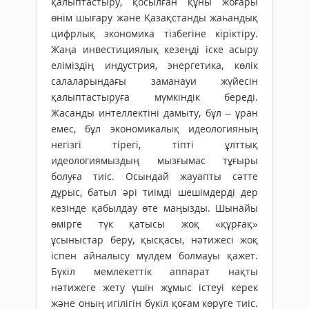
қалыптастыру, қосылған құны жоғары
өнім шығару және Қазақстанды жаһандық
цифрлық экономика тізбегіне кіріктіру.
Жаңа инвестициялық кезеңді іске асыру
еліміздің индустрия, энергетика, көлік
салаларындағы заманауи жүйесін
қалыптастыруға мүмкіндік береді.
Жасанды интеллектіні дамыту, бұл – ұран
емес, бұл эко­номикалық идеологияның
негізгі тірегі, тіпті ұлттық
идеологиямыздың мызғымас тұғыры
болуға тиіс. Осындай жауапты сәтте
дұрыс, батыл әрі тиімді шешімдерді дер
кезінде қабылдау өте маңызды. Шынайы
өмірге түк қатысы жоқ «құрғақ»
ұсыныстар беру, қысқасы, нәтижесі жоқ
іспен айналысу мүлдем болмауы қажет.
Бүкіл мемлекеттік аппарат нақты
нәтижеге жету үшін жұмыс істеуі керек
және оның игілігін бүкіл қоғам көруге тиіс.