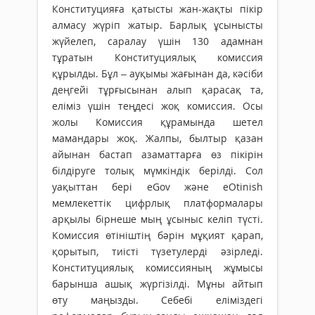
Конституцияға қатысты жан-жақты пікір
алмасу жүріп жатыр. Барлық ұсынысты
жүйелеп, саралау үшін 130 адамнан
тұратын Конституциялық комиссия
құрылды. Бұл – ауқымы жағынан да, кәсіби
деңгейі тұрғысынан алып қарасақ та,
еліміз үшін теңдесі жоқ комиссия. Осы
жолы Комиссия құрамында шетел
мамандары жоқ. Жалпы, былтыр қазан
айынан бастап азаматтарға өз пікірін
білдіруге толық мүмкіндік берілді. Сол
уақыттан бері eGov және eOtinish
мемлекеттік цифрлық платформалары
арқылы бірнеше мың ұсыныс келіп түсті.
Комиссия өтініштің бәрін мұқият қарап,
қорытып, тиісті түзетулерді әзірледі.
Конституциялық комиссияның жұмысы
барынша ашық жүргізілді. Мұны айтып
өту маңызды. Себебі еліміздегі