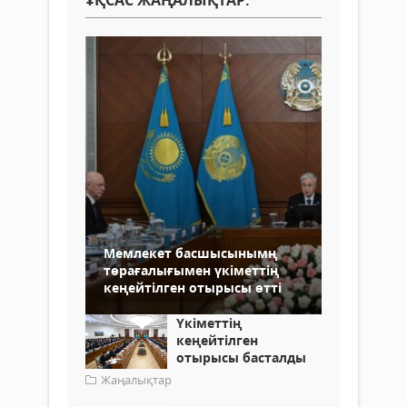
Мемлекет басшысынымң
төрағалығымен үкіметтің
кеңейтілген отырысы өтті
Үкіметтің
кеңейтілген
отырысы басталды
Жаңалықтар