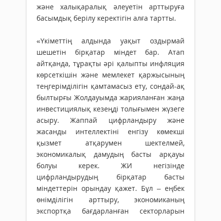
және халықаралық әлеуетін арттыруға
басымдық берілу керектігін алға тартты.
«Үкіметтің алдында уақыт оздырмай
шешетін бірқатар міндет бар. Атап
айтқанда, тұрақты әрі қалыпты инфляция
көрсеткішін және мемлекет қаржысының
теңгерімділігін қамтамасыз ету, сондай-ақ
былтырғы Жолдауымда жарияланған жаңа
инвестициялық кезеңді толығымен жүзеге
асыру. Жаппай цифрландыру және
жасанды интеллектіні енгізу көмекші
қызмет атқарумен шектелмей,
экономикалық дамудың басты арқауы
болуы керек. ЖИ негізінде
цифрландырудың бірқатар басты
міндеттерін орындау қажет. Бұл – еңбек
өнімділігін арттыру, экономиканың
экспортқа бағдарланған секторларын