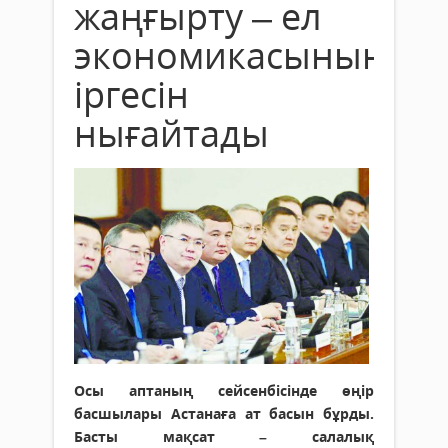
жаңғырту – ел
экономикасының
іргесін
нығайтады
Осы аптаның сейсенбісінде өңір
басшылары Астанаға ат басын бұрды.
Басты мақсат – салалық