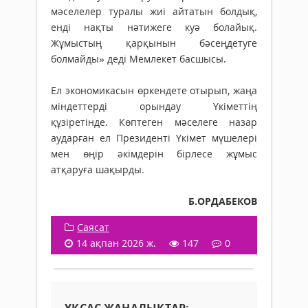
мәселелер туралы жиі айтатын болдық,
енді нақты нәтижеге куә болайық.
Жұмыстың қарқынын бәсеңдетуге
болмайды» деді Мемлекет басшысы.
Ел экономикасын өркендете отырып, жаңа
міндет­терді орындау Үкіметтің
құзіретінде. Көп­теген мәселеге назар
аударған ел Прези­денті Үкімет мүшелері
мен өңір әкімдерін бірлесе жұмыс
атқаруға шақырды.
Б.ОРДАБЕКОВ
Саясат
14 ақпан 2026 ж.
147
0
ҰҚСАС ЖАҢАЛЫҚТАР: