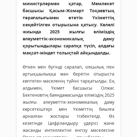
министрлермен қатар, Мемлекет
басшысы Қасым-Жомарт Тоқаевтың
төрағалығымен өтетін Үкіметтің
кеңейтілген отырысына қатысу. Келелі
жиында 2025 жылғы еліміздің
әлеуметтік-экономикалық даму
қорытындылары сарапқа түсіп, алдағы
мақсат-міндет толықтай айқындалды.
Өткен мен бүгінді саралап, олқылық пен
артықшылыққа мән беретін отырыста
көптеген мәселенің түйіні тарқатылды. Ең
алдымен, Үкімет басшысы Олжас
Бектеновтің баяндамасында еліміздің 2025
жылғы әлеу­меттік-экономикалық даму
көрсеткіштері мен Үкіметтің биылға
арналған жоспары тіз­бектелді. Өз
кезегінде Цифрландыру үдерісі және
жасанды интеллектіні енгізу мәселесіне