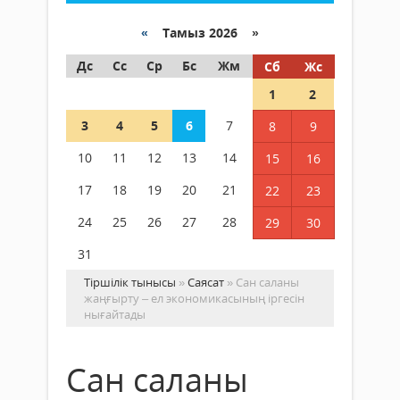
«
Тамыз 2026 »
Дс
Сс
Ср
Бс
Жм
Сб
Жс
1
2
3
4
5
6
7
8
9
10
11
12
13
14
15
16
17
18
19
20
21
22
23
24
25
26
27
28
29
30
31
Тіршілік тынысы
»
Саясат
» Сан саланы
жаңғырту – ел экономикасының іргесін
нығайтады
Сан саланы