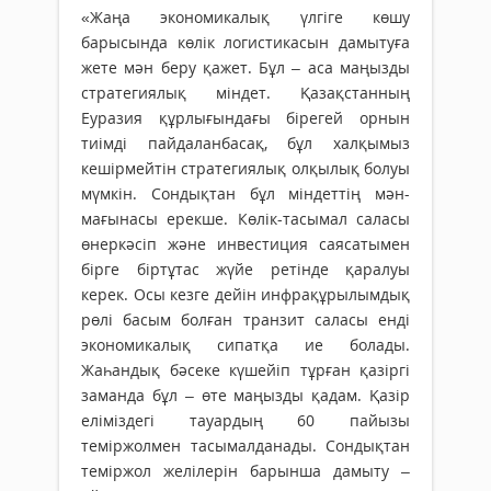
«Жаңа экономикалық үлгіге көшу
барысында көлік логистикасын дамытуға
жете мән беру қажет. Бұл – аса маңызды
стратегиялық міндет. Қазақстанның
Еуразия құрлығындағы бірегей орнын
тиімді пайдаланбасақ, бұл халқымыз
кешірмейтін стратегиялық олқылық болуы
мүмкін. Сондықтан бұл міндеттің мән-
мағынасы ерекше. Көлік-тасымал саласы
өнеркәсіп және инвестиция саясатымен
бірге біртұтас жүйе ретінде қаралуы
керек. Осы кезге дейін инфрақұрылымдық
рөлі басым болған транзит саласы енді
экономикалық сипатқа ие болады.
Жаһандық бәсеке күшейіп тұрған қазіргі
заманда бұл – өте маңызды қадам. Қазір
еліміздегі тауардың 60 пайызы
теміржолмен тасымалданады. Сондықтан
теміржол желілерін барынша дамыту –