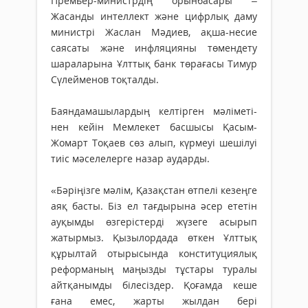
Премьер-министрдің орынбасары –
Жасанды интеллект және цифрлық даму
министрі Жаслан Мәдиев, ақша-несие
саясаты және инфляцияны төмендету
шараларына Ұлттық банк төрағасы Тимур
Сүлейменов тоқталды.
Баяндамашылардың келтірген мәлі­меті­
нен кейін Мемлекет басшысы Қасым-
Жомарт Тоқаев сөз алып, күрмеуі шешілуі
тиіс мәсе­лелерге назар аударды.
«Бәріңізге мәлім, Қазақстан өтпелі кезеңге
аяқ басты. Біз ел тағдырына әсер ететін
ауқымды өзгерістерді жүзеге асырып
жатырмыз. Қызылордада өткен Ұлттық
құрылтай отырысында конституциялық
реформаның маңызды тұстары туралы
айтқанымды біле­сіздер. Қоғамда кеше
ғана емес, жарты жылдан бері