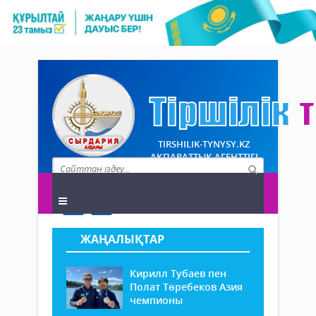
TIRSHILIK-TYNYSY.KZ
АҚПАРАТТЫҚ АГЕНТТІГІ
ЖАҢАЛЫҚТАР
Кирилл Тубаев пен
Полат Төребеков Азия
чемпионы