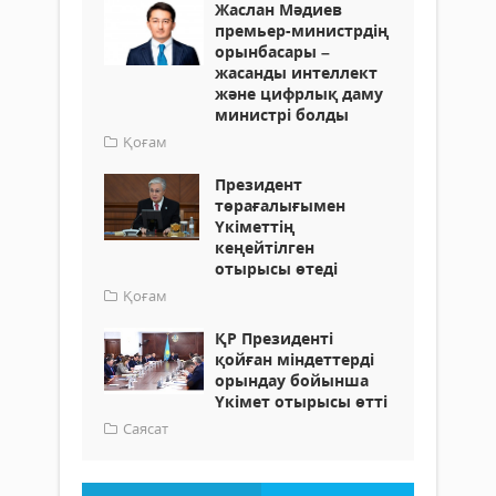
Жаслан Мәдиев
премьер-министрдің
орынбасары –
жасанды интеллект
және цифрлық даму
министрі болды
Қоғам
Президент
төрағалығымен
Үкіметтің
кеңейтілген
отырысы өтеді
Қоғам
ҚР Президенті
қойған міндеттерді
орындау бойынша
Үкімет отырысы өтті
Саясат