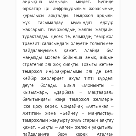
айрықша маңызды міндет. Бүгінде
бірқатар ірі инфрақұрылым жобасының
құрылысы аяқталды. Теміржол арқылы
жүк тасымалдау мүмкіндігі едәуір
жақсарып, теміржолдың жалпы жағдайы
тұрақталды. Десек те, еліміздің теміржол
транзиті саласындағы әлеуетін толығымен
пайдалануымыз қажет. Алайда бұл
маңызды мәселе бойынша анық, айқын
стратегия әлі жоқ сияқты. Тозығы жеткен
теміржол инфрақұрылымы әлі де көп.
Кейбір жерлердегі ахуал тіпті күрделі
деуге болады. Биыл «Мойынты –
Қызылжар», «Дарбаза – Мақтаарал»
бағытындағы жаңа теміржол желілерін
іске қосу керек. Сондай-ақ «Алтынкөл –
Жетіген» және «Бейнеу – Маңғыстау»
теміржолын жаңғырту жұмыстарын аяқтау
қажет. «Бақты – Аягөз» желісін уақытылы
пайдалануға беру керек. Аталған