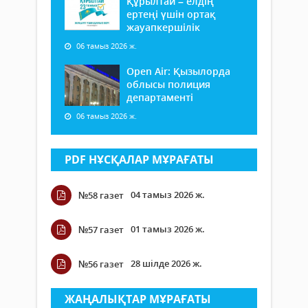
Құрылтай – елдің
ертеңі үшін ортақ
жауапкершілік
06 тамыз 2026 ж.
Open Air: Қызылорда
облысы полиция
департаменті
06 тамыз 2026 ж.
PDF НҰСҚАЛАР МҰРАҒАТЫ
04 тамыз 2026 ж.
№58 газет
01 тамыз 2026 ж.
№57 газет
28 шілде 2026 ж.
№56 газет
ЖАҢАЛЫҚТАР МҰРАҒАТЫ