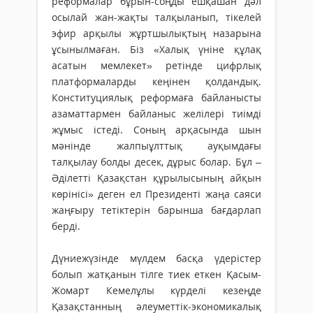
реформалар бұрын-соңды ешқашан дәл
осылай жан-жақты талқыланып, тікелей
эфир арқылы жұртшылықтың назарына
ұсынылмаған. Біз «Халық үніне құлақ
асатын мемлекет» ретінде цифрлық
платформаларды кеңінен қолдандық.
Конституциялық реформаға байланысты
азаматтармен байланыс желілері тиімді
жұмыс істеді. Соның арқасында шын
мәнінде жалпыұлттық ауқым­дағы
талқылау болды десек, дұрыс болар. Бұл –
Әділетті Қазақстан құрылысының айқын
көрінісі» деген ел Президенті жаңа саяси
жаң­ғыру тетіктерін барынша бағдарлап
берді.
Дүниежүзінде мүлдем басқа үдерістер
болып жатқанын тілге тиек еткен Қасым-
Жомарт Кемелұлы күрделі кезеңде
Қазақстанның әлеу­меттік-экономикалық