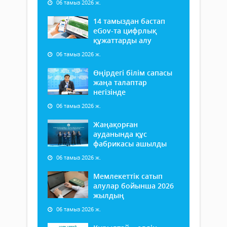
06 тамыз 2026 ж.
14 тамыздан бастап
еGov-та цифрлық
құжаттарды алу
06 тамыз 2026 ж.
Өңірдегі білім сапасы
жаңа талаптар
негізінде
06 тамыз 2026 ж.
Жаңақорған
ауданында құс
фабрикасы ашылды
06 тамыз 2026 ж.
Мемлекеттік сатып
алулар бойынша 2026
жылдың
06 тамыз 2026 ж.