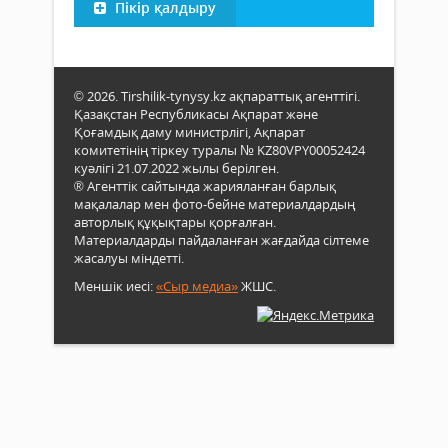
Пікір қалдыру
© 2026. Tirshilik-tynysy.kz ақпараттық агенттігі.
Қазақстан Республикасы Ақпарат және
Қоғамдық даму министрлігі, Ақпарат
комитетінің тіркеу туралы № KZ80VPY00052424
куәлігі 21.07.2022 жылы берілген.
® Агенттік сайтында жарияланған барлық
мақалалар мен фото-бейне материалдардың
авторлық құқықтары қорғалған.
Материалдарды пайдаланған жағдайда сілтеме
жасалуы міндетті.
Меншік иесі:
«Сыр медиа»
ЖШС.