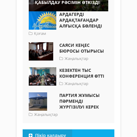
ҚАБЫЛДАУ РӘСІМІН ӨТКІЗДІ
АРДАГЕРДІ
АРДАҚТАҒАНДАР
АЛҒЫСҚА БӨЛЕНДІ
Қоғам
САЯСИ КЕҢЕС
БЮРОСЫ ОТЫРЫСЫ
Жаңалықтар
КЕЗЕКТЕН ТЫС
КОНФЕРЕНЦИЯ ӨТТІ
Жаңалықтар
ПАРТИЯ ЖҰМЫСЫ
ПӘРМЕНДІ
ЖҮРГІЗІЛУІ КЕРЕК
Жаңалықтар
Пікір қалдыру