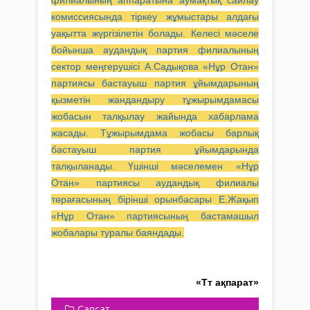
филиалының аппаратына аумақтық сайлау
комиссиясында тіркеу жұмыстары алдағы
уақытта жүргізілетін болады. Келесі мәселе
бойынша аудандық партия филиалының
сектор меңгерушісі А.Садықова «Нұр Отан»
партиясы бастауыш партия ұйымдарының
қызметін жандандыру тұжырымдамасы
жобасын талқылау жайында хабарлама
жасады. Тұжырымдама жобасы барлық
бастауыш партия ұйымдарында
талқыланады. Үшінші мәселемен «Нұр
Отан» партиясы аудандық филиалы
төрағасының бірінші орынбасары Е.Жақып
«Нұр Отан» партиясының бастамашыл
жобалары туралы баяндады.
«Тт ақпарат»
Саясат