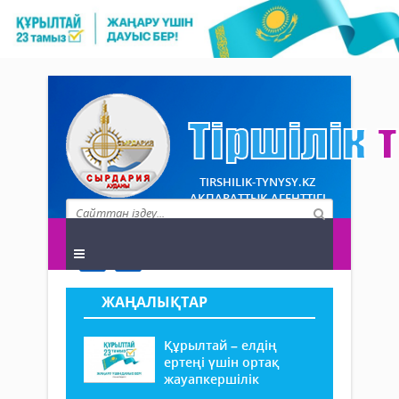
TIRSHILIK-TYNYSY.KZ
АҚПАРАТТЫҚ АГЕНТТІГІ
ЖАҢАЛЫҚТАР
Құрылтай – елдің
ертеңі үшін ортақ
жауапкершілік