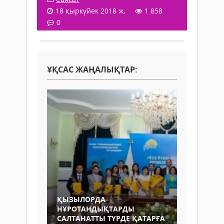
18 қыркүйек 2018 ж.
1 858
0
ҰҚСАС ЖАҢАЛЫҚТАР:
ҚЫЗЫЛОРДА
НҰРОТАНДЫҚТАРДЫ
САЛТАНАТТЫ ТҮРДЕ ҚАТАРҒА