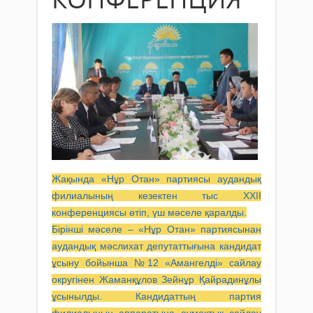
Жақында «Нұр Отан» партиясы аудандық
филиалының кезектен тыс ХХІІ
конференциясы өтіп, үш мәселе қаралды.
Бірінші мәселе – «Нұр Отан» партиясынан
аудандық мәслихат депутаттығына кандидат
ұсыну бойынша №12 «Амангелді» сайлау
округінен Жаманқұлов Зейнұр Қайрадинұлы
ұсынылды. Кандидаттың партия