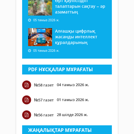
Өрт қауіпсіздігі
талаптарын сақтау – әр
азаматтың
05 тамыз 2026 ж.
Алғашқы цифрлық
жасанды интеллект
құралдарының
05 тамыз 2026 ж.
PDF НҰСҚАЛАР МҰРАҒАТЫ
04 тамыз 2026 ж.
№58 газет
01 тамыз 2026 ж.
№57 газет
28 шілде 2026 ж.
№56 газет
ЖАҢАЛЫҚТАР МҰРАҒАТЫ