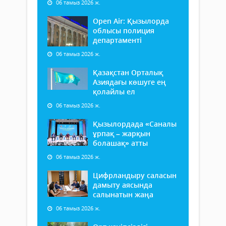
06 тамыз 2026 ж.
Open Air: Қызылорда
облысы полиция
департаменті
06 тамыз 2026 ж.
Қазақстан Орталық
Азиядағы көшуге ең
қолайлы ел
06 тамыз 2026 ж.
Қызылордада «Саналы
ұрпақ – жарқын
болашақ» атты
06 тамыз 2026 ж.
Цифрландыру саласын
дамыту аясында
салынатын жаңа
06 тамыз 2026 ж.