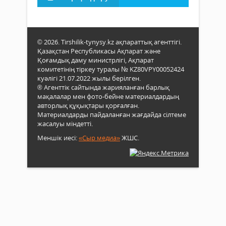
© 2026. Tirshilik-tynysy.kz ақпараттық агенттігі.
Қазақстан Республикасы Ақпарат және
Қоғамдық даму министрлігі, Ақпарат
комитетінің тіркеу туралы № KZ80VPY00052424
куәлігі 21.07.2022 жылы берілген.
® Агенттік сайтында жарияланған барлық
мақалалар мен фото-бейне материалдардың
авторлық құқықтары қорғалған.
Материалдарды пайдаланған жағдайда сілтеме
жасалуы міндетті.
Меншік иесі:
«Сыр медиа»
ЖШС.