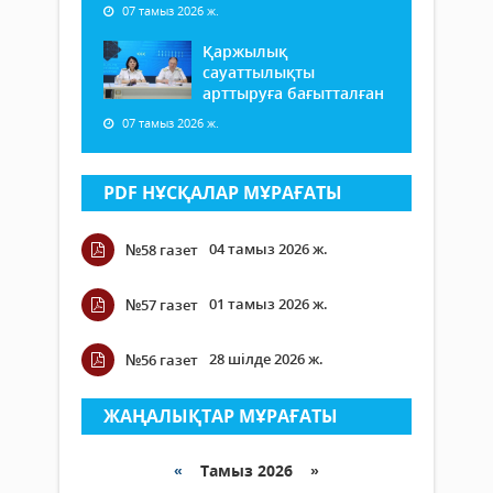
07 тамыз 2026 ж.
Қаржылық
сауаттылықты
арттыруға бағытталған
07 тамыз 2026 ж.
PDF НҰСҚАЛАР МҰРАҒАТЫ
04 тамыз 2026 ж.
№58 газет
01 тамыз 2026 ж.
№57 газет
28 шілде 2026 ж.
№56 газет
ЖАҢАЛЫҚТАР МҰРАҒАТЫ
«
Тамыз 2026 »