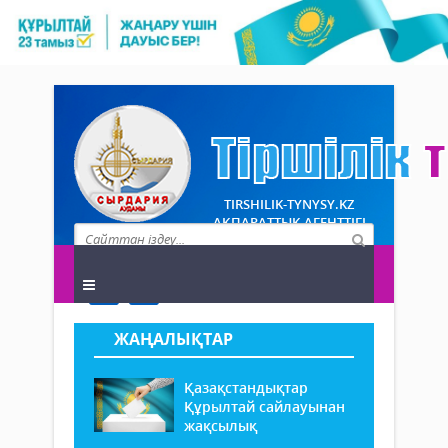
TIRSHILIK-TYNYSY.KZ
АҚПАРАТТЫҚ АГЕНТТІГІ
ЖАҢАЛЫҚТАР
Қазақстандықтар
Құрылтай сайлауынан
жақсылық