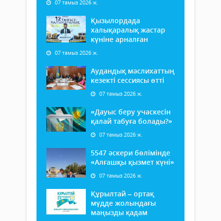
07 тамыз 2026 ж.
Қызылордада
халықаралық жастар
күніне арналған
07 тамыз 2026 ж.
Аудандық мәслихаттың
кезекті сессиясы өтті
07 тамыз 2026 ж.
«Дауыс беру учаскесін
қалай табуға болады?»
07 тамыз 2026 ж.
5547 әскери бөлімінде
«Алғашқы қызмет күні»
07 тамыз 2026 ж.
Құрылтай – ортақ
мүдде жолындағы
маңызды қадам