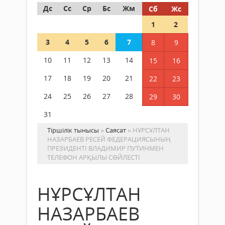
Дс
Сс
Ср
Бс
Жм
Сб
Жс
1
2
3
4
5
6
7
8
9
10
11
12
13
14
15
16
17
18
19
20
21
22
23
24
25
26
27
28
29
30
31
Тіршілік тынысы
»
Саясат
» НҰРСҰЛТАН
НАЗАРБАЕВ РЕСЕЙ ФЕДЕРАЦИЯСЫНЫҢ
ПРЕЗИДЕНТІ ВЛАДИМИР ПУТИНМЕН
ТЕЛЕФОН АРҚЫЛЫ СӨЙЛЕСТІ
НҰРСҰЛТАН
НАЗАРБАЕВ