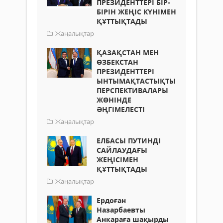
ПРЕЗИДЕНТТЕРІ БІР-
БІРІН ЖЕҢІС КҮНІМЕН
ҚҰТТЫҚТАДЫ
Жаңалықтар
ҚАЗАҚСТАН МЕН
ӨЗБЕКСТАН
ПРЕЗИДЕНТТЕРІ
ЫНТЫМАҚТАСТЫҚТЫҢ
ПЕРСПЕКТИВАЛАРЫ
ЖӨНІНДЕ
ӘҢГІМЕЛЕСТІ
Жаңалықтар
ЕЛБАСЫ ПУТИНДІ
САЙЛАУДАҒЫ
ЖЕҢІСІМЕН
ҚҰТТЫҚТАДЫ
Жаңалықтар
Ердоған
Назарбаевты
Анкараға шақырды