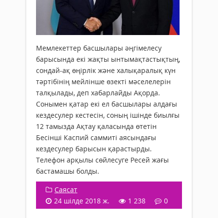
Мемлекеттер басшылары әңгімелесу
барысында екі жақты ынтымақтастықтың,
сондай-ақ өңірлік және халықаралық күн
тәртібінің мейлінше өзекті мәселелерін
талқылады, деп хабарлайды Ақорда.
Сонымен қатар екі ел басшылары алдағы
кездесулер кестесін, соның ішінде биылғы
12 тамызда Ақтау қаласында өтетін
Бесінші Каспий саммиті аясындағы
кездесулер барысын қарастырды.
Телефон арқылы сөйлесуге Ресей жағы
бастамашы болды.
Саясат
24 шілде 2018 ж.
1 238
0