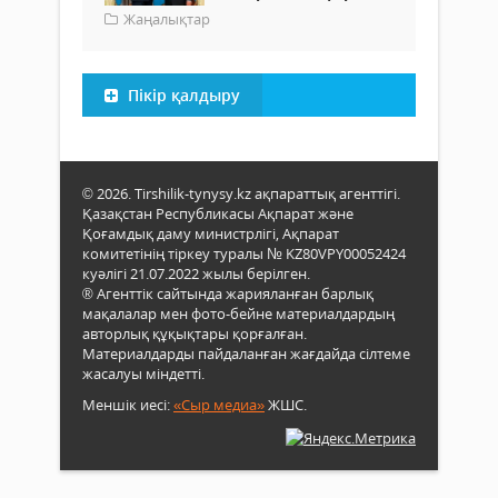
Жаңалықтар
Пікір қалдыру
© 2026. Tirshilik-tynysy.kz ақпараттық агенттігі.
Қазақстан Республикасы Ақпарат және
Қоғамдық даму министрлігі, Ақпарат
комитетінің тіркеу туралы № KZ80VPY00052424
куәлігі 21.07.2022 жылы берілген.
® Агенттік сайтында жарияланған барлық
мақалалар мен фото-бейне материалдардың
авторлық құқықтары қорғалған.
Материалдарды пайдаланған жағдайда сілтеме
жасалуы міндетті.
Меншік иесі:
«Сыр медиа»
ЖШС.