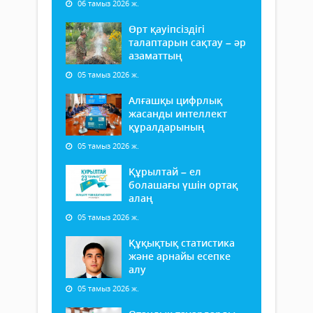
06 тамыз 2026 ж.
Өрт қауіпсіздігі
талаптарын сақтау – әр
азаматтың
05 тамыз 2026 ж.
Алғашқы цифрлық
жасанды интеллект
құралдарының
05 тамыз 2026 ж.
Құрылтай – ел
болашағы үшін ортақ
алаң
05 тамыз 2026 ж.
Құқықтық статистика
және арнайы есепке
алу
05 тамыз 2026 ж.