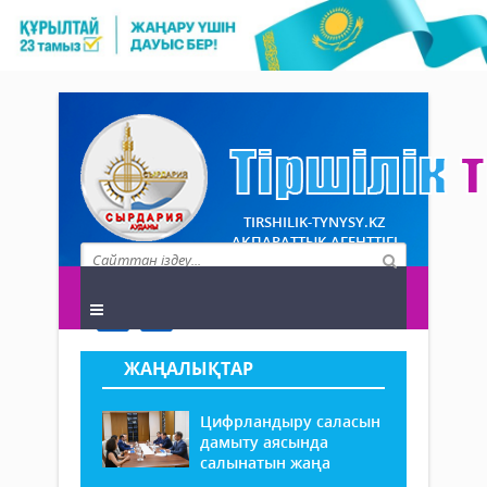
TIRSHILIK-TYNYSY.KZ
АҚПАРАТТЫҚ АГЕНТТІГІ
ЖАҢАЛЫҚТАР
Цифрландыру саласын
дамыту аясында
салынатын жаңа