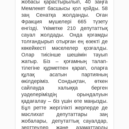
жобасы қарастырылып, 40 заңға
Мемлекет басшысы қол қойды. 58
заң Сенатқа жолданды. Оған
Фракция мүшелері 665 түзету
енгізді. Үкіметке 210 депутаттық
сауал жолдады. Онда қоғамды
толғандырып отырған ең өзекті де
көкейкесті мәселелер қозғалды.
Олар тиісінше шешімін тауып
жатыр. Біз – қоғамның талап-
тілегіне құрметпен қарап, оларға
құлақ асатын партияның
өкілдеріміз. Сондықтан, өткен
сайлауда халыққа берген
уәделеріміздің орындалуын
қадағалау – біз үшін өте маңызды.
Бұл ретте жергілікті жерлерде де
мәслихат депутаттары заң
жобалары, депутаттық сауалдар,
зерттеулер және азаматтарды