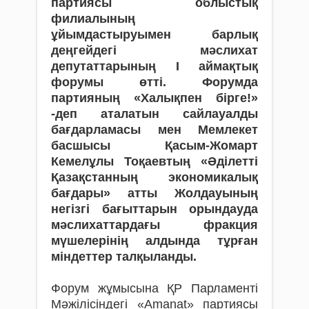
партиясы облыстық
филиалының
ұйымдастыруымен барлық
деңгейдегі мәслихат
депутаттарының І аймақтық
форумы өтті. Форумда
партияның «Халықпен бірге!»
-деп аталатын сайлауалды
бағдарламасы мен Мемлекет
басшысы Қасым-Жомарт
Кемелұлы Тоқаевтың «Әділетті
Қазақстанның экономикалық
бағдары» атты Жолдауының
негізгі бағыттарын орындауда
мәслихаттардағы фракция
мүшелерінің алдында тұрған
міндеттер талқыланды.
Форум жұмысына ҚР Парламенті
Мәжілісіндегі «Аmanat» партиясы