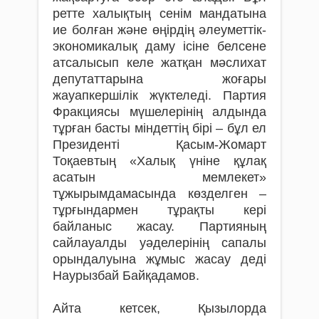
ретте халықтың сенім мандатына
ие болған және өңірдің әлеуметтік-
экономикалық даму ісіне белсене
атсалысып келе жатқан мәслихат
депутаттарына жоғары
жауапкершілік жүктеледі. Партия
Фракциясы мүшелерінің алдында
тұрған басты міндеттің бірі – бұл ел
Президенті Қасым-Жомарт
Тоқаевтың «Халық үніне құлақ
асатын мемлекет»
тұжырымдамасында көзделген –
тұрғындармен тұрақты кері
байланыс жасау. Партияның
сайлауалды уәделерінің сапалы
орындалуына жұмыс жасау деді
Наурызбай Байқадамов.
Айта кетсек, Қызылорда