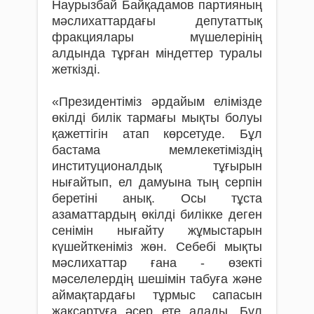
Наурызбай Байқадамов партияның
мәслихаттардағы депутаттық
фракциялары мүшелерінің
алдында тұрған міндеттер туралы
жеткізді.
«Президентіміз әрдайым елімізде
өкілді билік тармағы мықты болуы
қажеттігін атап көрсетуде. Бұл
бастама мемлекетіміздің
институционалдық тұғырын
нығайтып, ел дамуына тың серпін
беретіні анық. Осы тұста
азаматтардың өкілді билікке деген
сенімін нығайту жұмыстарын
күшейткеніміз жөн. Себебі мықты
мәслихаттар ғана - өзекті
мәселелердің шешімін табуға және
аймақтардағы тұрмыс сапасын
жақсартуға әсер ете алады. Бұл