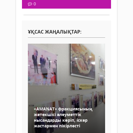
0
ҰҚСАС ЖАҢАЛЫҚТАР:
«AMANAT» фракциясының
жетекшісі әлеуметтік
нысандарды көріп, іскер
жастармен пікірлесті