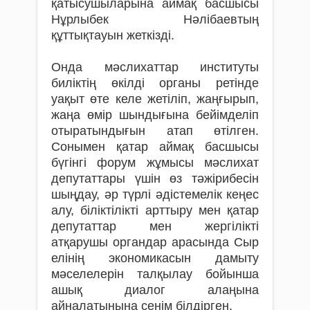
қатысушыларына аймақ басшысы
Нұрлыбек Нәлібаевтың
құттықтауын жеткізді.
Онда мәслихаттар институты
биліктің өкілді органы ретінде
уақыт өте келе жетіліп, жаңғырып,
жаңа өмір шындығына бейімделіп
отыратындығын атап өтілген.
Сонымен қатар аймақ басшысы
бүгінгі форум жұмысы мәслихат
депутаттары үшін өз тәжірибесін
шыңдау, әр түрлі әдістемелік кеңес
алу, біліктілікті арттыру мен қатар
депутаттар мен жергілікті
атқарушы органдар арасында Сыр
елінің экономикасын дамыту
мәселелерін талқылау бойынша
ашық диалог алаңына
айналатынына сенім білдірген.