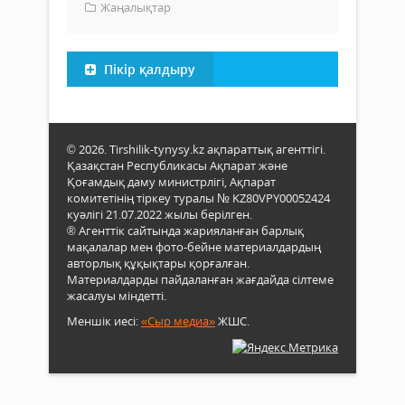
Жаңалықтар
Пікір қалдыру
© 2026. Tirshilik-tynysy.kz ақпараттық агенттігі.
Қазақстан Республикасы Ақпарат және
Қоғамдық даму министрлігі, Ақпарат
комитетінің тіркеу туралы № KZ80VPY00052424
куәлігі 21.07.2022 жылы берілген.
® Агенттік сайтында жарияланған барлық
мақалалар мен фото-бейне материалдардың
авторлық құқықтары қорғалған.
Материалдарды пайдаланған жағдайда сілтеме
жасалуы міндетті.
Меншік иесі:
«Сыр медиа»
ЖШС.