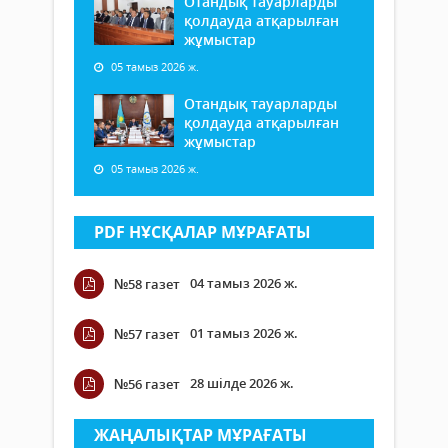
Отандық тауарларды
қолдауда атқарылған
жұмыстар
05 тамыз 2026 ж.
Отандық тауарларды
қолдауда атқарылған
жұмыстар
05 тамыз 2026 ж.
PDF НҰСҚАЛАР МҰРАҒАТЫ
04 тамыз 2026 ж.
№58 газет
01 тамыз 2026 ж.
№57 газет
28 шілде 2026 ж.
№56 газет
ЖАҢАЛЫҚТАР МҰРАҒАТЫ