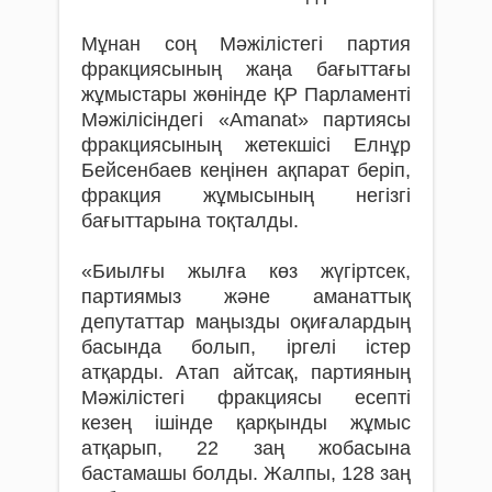
Мұнан соң Мәжілістегі партия
фракциясының жаңа бағыттағы
жұмыстары жөнінде ҚР Парламенті
Мәжілісіндегі «Аmanat» партиясы
фракциясының жетекшісі Елнұр
Бейсенбаев кеңінен ақпарат беріп,
фракция жұмысының негізгі
бағыттарына тоқталды.
«Биылғы жылға көз жүгіртсек,
партиямыз және аманаттық
депутаттар маңызды оқиғалардың
басында болып, іргелі істер
атқарды. Атап айтсақ, партияның
Мәжілістегі фракциясы есепті
кезең ішінде қарқынды жұмыс
атқарып, 22 заң жобасына
бастамашы болды. Жалпы, 128 заң