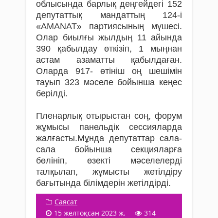
облысында барлық деңгейдегі 152
депутаттық мандаттың 124-і
«AMANAT» партиясының мүшесі.
Олар биылғы жылдың 11 айында
390 қабылдау өткізіп, 1 мыңнан
астам азаматты қабылдаған.
Оларда 917- өтініш оң шешімін
тауып 323 мәселе бойынша кеңес
берілді.
Пленарлық отырыстан соң, форум
жұмысы панельдік сессияларда
жалғасты.Мұнда депутаттар сала-
сала бойынша секцияларға
бөлініп, өзекті мәселелерді
талқылап, жұмысты жетілдіру
бағытында білімдерін жетілдірді.
Саясат
15 желтоқсан 2023 ж.
314