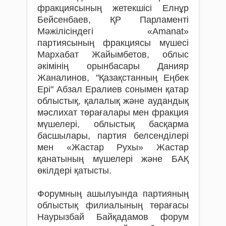
фракциясының жетекшісі Елнұр
Бейсенбаев, ҚР Парламенті
Мәжілісіндегі «Аmanat»
партиясының фракциясы мүшесі
Мархабат Жайымбетов, облыс
әкімінің орынбасары Данияр
Жаналинов, "Қазақстанның Еңбек
Ері" Абзал Ералиев сонымен қатар
облыстық, қалалық және аудандық
мәслихат төрағалары мен фракция
мүшелері, облыстық басқарма
басшылары, партия белсенділері
мен «Жастар Рухы» Жастар
қанатының мүшелері және БАҚ
өкілдері қатысты.
Форумның ашылуында партияның
облыстық филиалының төрағасы
Наурызбай Байқадамов форум