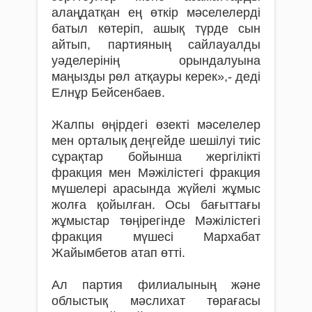
алаңдатқан ең өткір мәселелерді
батыл көтеріп, ашық түрде сын
айтып, партияның сайлауалды
уәделерінің орындалуына
маңызды рөл атқауры керек»,- деді
Елнұр Бейсенбаев.
Жалпы өңірдегі өзекті мәселелер
мен орталық деңгейде шешілуі тиіс
сұрақтар бойынша жергілікті
фракция мен Мәжілістегі фракция
мүшелері арасында жүйелі жұмыс
жолға қойылған. Осы бағыттағы
жұмыстар төңірегінде Мәжілістегі
фракция мүшесі Мархабат
Жайымбетов атап өтті.
Ал партия филиалының және
облыстық мәслихат төрағасы