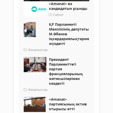
«Аmanat» өз
кандидатын ұсынды
Саясат
ҚР Парламенті
Мәжілісінің депутаты
М.Әбенов
іңкәрдариялықтармен
жүздесті
Жаңалықтар
Президент
Парламенттегі
партия
фракцияларының
жетекшілерімен
кездесті
Жаңалықтар
«Аmanat»
партиясының актив
отырысы өтті