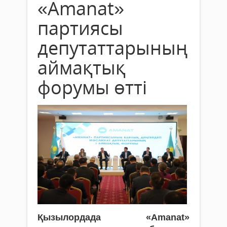
«Аmanat»
партиясы
депутаттарының
аймақтық
форумы өтті
Қызылордада «Аmanat»