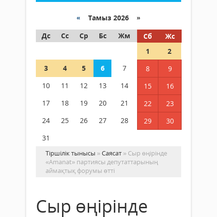
«
Тамыз 2026 »
Дс
Сс
Ср
Бс
Жм
Сб
Жс
1
2
3
4
5
6
7
8
9
10
11
12
13
14
15
16
17
18
19
20
21
22
23
24
25
26
27
28
29
30
31
Тіршілік тынысы
»
Саясат
» Сыр өңірінде
«Аmanat» партиясы депутаттарының
аймақтық форумы өтті
Сыр өңірінде