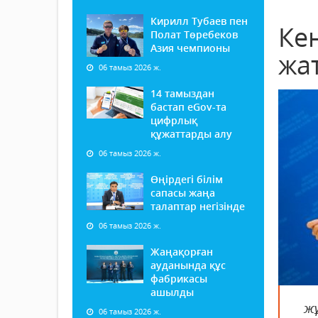
Кирилл Тубаев пен
Ке
Полат Төребеков
Азия чемпионы
жа
06 тамыз 2026 ж.
14 тамыздан
бастап еGov-та
цифрлық
құжаттарды алу
06 тамыз 2026 ж.
Өңірдегі білім
сапасы жаңа
талаптар негізінде
06 тамыз 2026 ж.
Жаңақорған
ауданында құс
фабрикасы
ашылды
жұ
06 тамыз 2026 ж.