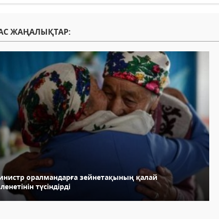
АС ЖАҢАЛЫҚТАР:
инистр оралмандарға зейнетақының қалай
ленетінін түсіндірді