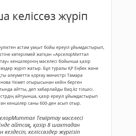
 келiссөз жүрiп
әулiктен астам уақыт бойы ереуiл ұйымдастырып,
стiне көтерiлмей жатқан «АрселорМиттал
тау» кеншiлерiнiң мәселесi бойынша қазiр
сөздер жүрiп жатыр. Бұл туралы ҚР Еңбек және
ты әлеуметтiк қорғау министрi Тамара
нова Үкiмет отырысынан кейiн берген
тында айтты, деп хабарлайды Baq.kz тiлшiсi.
стрдiң айтуынша, қазiр ереуiл ұйымдастырып
ан кеншiлер саны 600-ден асып отыр.
селорМиттал Темiртау мәселесi
нде айтсақ, қазiр 8 шахтадан
 кездесiп, келiссөздер жүргiзiп