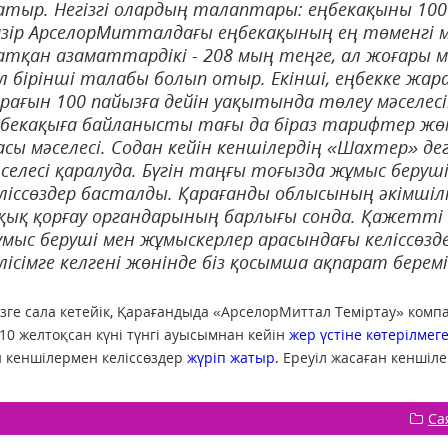
тыр. Негiзгi олардың талаптары: еңбекақыны 100 п
зiр АрселорМитталдағы еңбекақының ең төменгi м
тқан азаматтардікі - 208 мың теңге, ал жоғары м
л бiрiншi талабы болып отыр. Екiншi, еңбекке жа
рағын 100 пайызға дейiн уақытында төлеу мәселес
бекақыға байланысты тағы да бiраз тарифтер жөн
сы мәселесi. Содан кейiн кеншiлердiң «Шахтер» д
селесi қаралуда. Бүгiн таңғы тоғызда жұмыс беруш
лiссөздер басталды. Қарағанды облысының әкiмшiлiг
қық қорғау органдарының барлығы сонда. Қажетт
мыс берушi мен жұмыскерлер арасындағы келiссөзд
лiсiмге келгенi жөнiнде бiз қосымша ақпарат беремiз
ізге сала кетейік, Қарағандыда «АрселорМиттал Теміртау» комп
 10 желтоқсан күні түнгі ауысымнан кейін
жер үстіне көтерілмег
 кеншілермен келіссөздер
жүріп жатыр.
Ереуіл жасаған кеншіл
Са