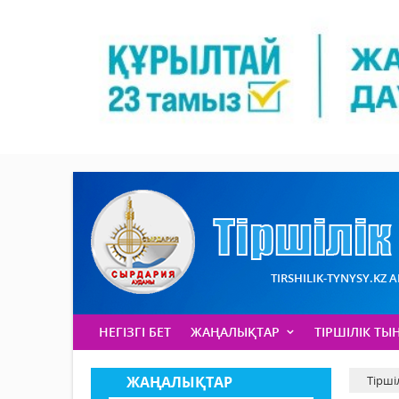
TIRSHILIK-TYNYSY.KZ 
НЕГІЗГІ БЕТ
ЖАҢАЛЫҚТАР
ТІРШІЛІК ТЫ
ЖАҢАЛЫҚТАР
Тірші