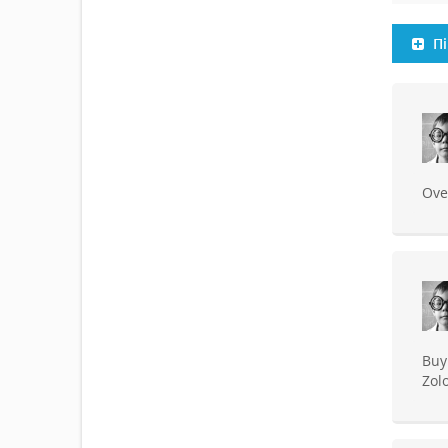
Пі
Ove
Buy
Zol