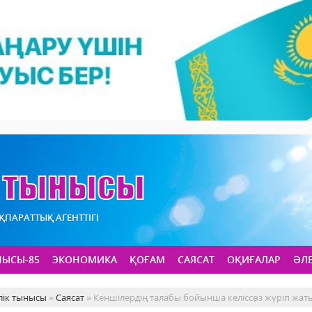
АҚПАРАТТЫҚ АГЕНТТІГІ
НЫСЫ-85
ЭКОНОМИКА
ҚОҒАМ
САЯСАТ
ОҚИҒАЛАР
ӘЛ
лік тынысы
»
Саясат
» Кеншілердің талабы бойынша келiссөз жүрiп жат