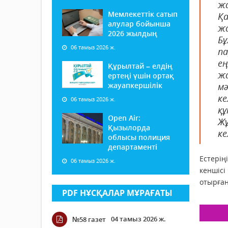
жа
Мемлекеттік сатып
Қа
алулар бойынша
жа
2026 жылдың
Бұ
06 тамыз 2026 ж.
па
ең
Құрылтай – елдің
жа
ертеңі үшін ортақ
жауапкершілік
мә
ке
06 тамыз 2026 ж.
құ
Open Air:
Жұ
Қызылорда
ке
облысы полиция
департаменті
Естерің
06 тамыз 2026 ж.
кеншісі
отырған
PDF НҰСҚАЛАР МҰРАҒАТЫ
04 тамыз 2026 ж.
№58 газет