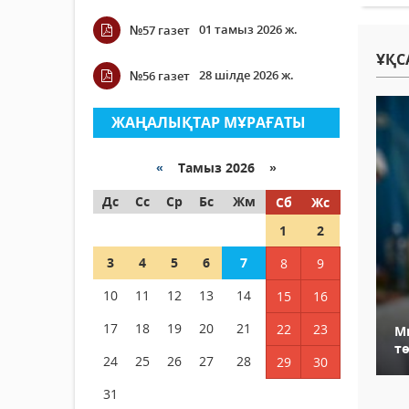
01 тамыз 2026 ж.
№57 газет
ҰҚС
28 шілде 2026 ж.
№56 газет
ЖАҢАЛЫҚТАР МҰРАҒАТЫ
«
Тамыз 2026 »
Дс
Сс
Ср
Бс
Жм
Сб
Жс
1
2
3
4
5
6
7
8
9
10
11
12
13
14
15
16
17
18
19
20
21
22
23
М
тө
24
25
26
27
28
29
30
31