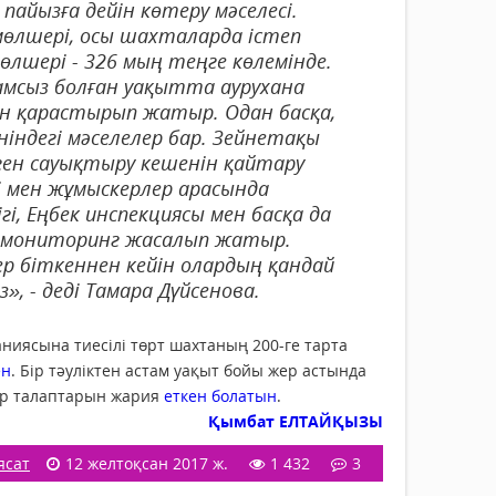
айызға дейiн көтеру мәселесi.
өлшерi, осы шахталарда iстеп
өлшерi - 326 мың теңге көлемiнде.
рамсыз болған уақытта аурухана
iн қарастырып жатыр. Одан басқа,
iндегi мәселелер бар. Зейнетақы
еген сауықтыру кешенiн қайтару
i мен жұмыскерлер арасында
i, Еңбек инспекциясы мен басқа да
i мониторинг жасалып жатыр.
ер бiткеннен кейiн олардың қандай
», - дедi Тамара Дүйсенова.
аниясына тиесілі төрт шахтаның 200-ге тарта
ен
. Бір тәуліктен астам уақыт бойы жер астында
ер талаптарын жария
еткен болатын
.
Қымбат ЕЛТАЙҚЫЗЫ
ясат
12 желтоқсан 2017 ж.
1 432
3