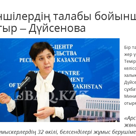
ншілердің талабы бойынша
тыр – Дүйсенова
Бiр т
жер ү
Темір
келiс
халық
Дүйсе
сұхба
Мини
отырғ
«Ар
жөнi
мыскерлердiң 32 өкiлi, белсендiлерi жұмыс берушiмен