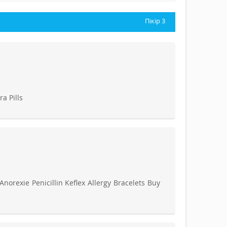
Пікір
3
a Pills
norexie Penicillin Keflex Allergy Bracelets Buy