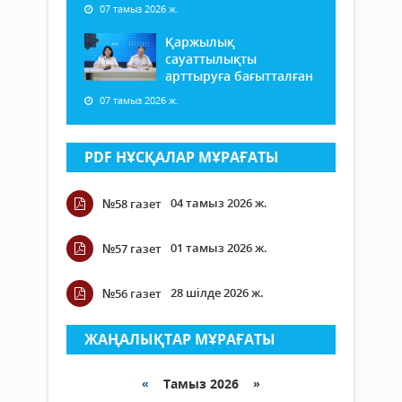
07 тамыз 2026 ж.
Қаржылық
сауаттылықты
арттыруға бағытталған
07 тамыз 2026 ж.
PDF НҰСҚАЛАР МҰРАҒАТЫ
04 тамыз 2026 ж.
№58 газет
01 тамыз 2026 ж.
№57 газет
28 шілде 2026 ж.
№56 газет
ЖАҢАЛЫҚТАР МҰРАҒАТЫ
«
Тамыз 2026 »