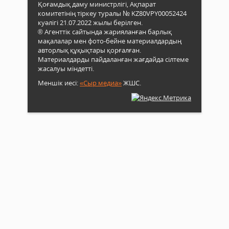
Қоғамдық даму министрлігі, Ақпарат
комитетінің тіркеу туралы № KZ80VPY00052424
куәлігі 21.07.2022 жылы берілген.
® Агенттік сайтында жарияланған барлық
мақалалар мен фото-бейне материалдардың
авторлық құқықтары қорғалған.
Материалдарды пайдаланған жағдайда сілтеме
жасалуы міндетті.
Меншік иесі:
«Сыр медиа»
ЖШС.