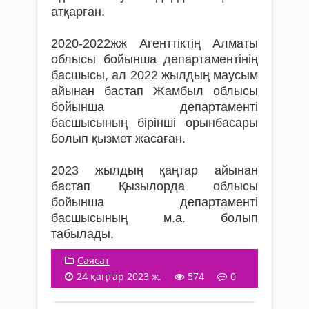
атқарған.
2020-2022жж Агенттіктің Алматы
облысы бойынша департаментінің
басшысы, ал 2022 жылдың маусым
айынан бастап Жамбыл облысы
бойынша департаменті
басшысының бірінші орынбасары
болып қызмет жасаған.
2023 жылдың қаңтар айынан
бастап Қызылорда облысы
бойынша департаменті
басшысының м.а. болып
табылады.
Саясат
24 қаңтар 2023 ж.
574
0