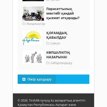
Парасаттылық
мектебі қандай
қызмет атқарады?
Жаңалықтар
ҚОҒАМДЫҚ
ҚАБЫЛДАУ
Саясат
КӨПШІЛІКТІҢ
НАЗАРЫНА!
Хабарландыру
Пікір қалдыру
© 2026. Tirshilik-tynysy.kz ақпараттық агенттігі.
Қазақстан Республикасы Ақпарат және