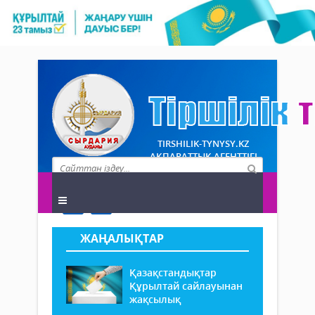
TIRSHILIK-TYNYSY.KZ
АҚПАРАТТЫҚ АГЕНТТІГІ
ЖАҢАЛЫҚТАР
Қазақстандықтар
Құрылтай сайлауынан
жақсылық