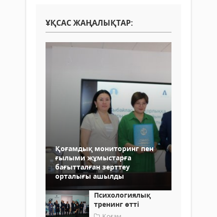
ҰҚСАС ЖАҢАЛЫҚТАР:
Қоғамдық мониторинг пен
ғылыми жұмыстарға
бағытталған зерттеу
орталығы ашылды
Психологиялық
тренинг өтті
Қоғам