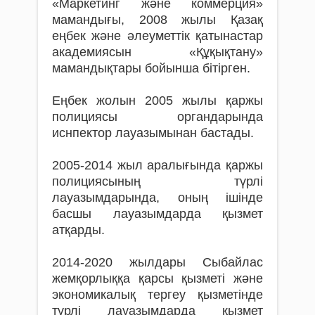
«Маркетинг және коммерция»
мамандығы,
2008 жылы Қазақ
еңбек және әлеуметтік қатынастар
академиясын «Құқықтану»
мамандықтары бойынша бітірген.
Еңбек жолын 2005 жылы қаржы
полициясы органдарында
иснпектор лауазымынан бастады.
2005-2014 жыл аралығында қаржы
полициясының түрлі
лауазымдарында, оның ішінде
басшы лауазымдарда қызмет
атқарды.
2014-2020 жылдары Сыбайлас
жемқорлыққа қарсы қызметі және
экономикалық тергеу қызметінде
түрлі лауазымдарда қызмет