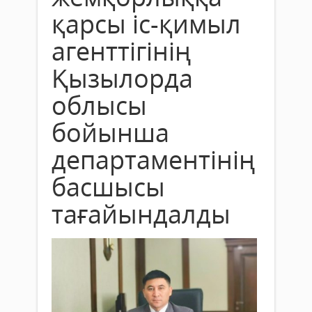
қарсы іс-қимыл
агенттігінің
Қызылорда
облысы
бойынша
департаментінің
басшысы
тағайындалды