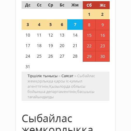
Дс
Сс
Ср
Бс
Жм
Сб
Жс
1
2
3
4
5
6
7
8
9
10
11
12
13
14
15
16
17
18
19
20
21
22
23
24
25
26
27
28
29
30
31
Тіршілік тынысы
»
Саясат
» Сыбайлас
жемқорлыққа қарсы іс-қимыл
агенттігінің Қызылорда облысы
бойынша департаментінің басшысы
тағайындалды
Сыбайлас
жемқорлыққа