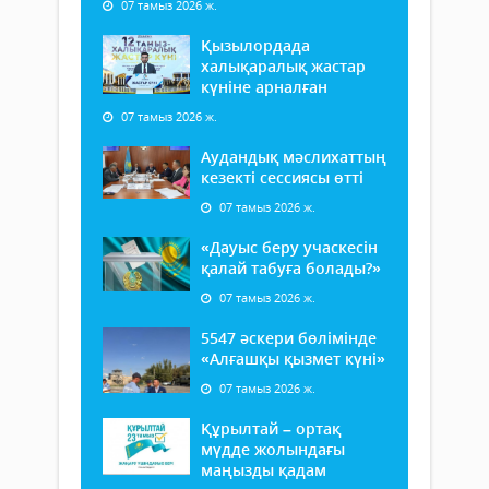
07 тамыз 2026 ж.
Қызылордада
халықаралық жастар
күніне арналған
07 тамыз 2026 ж.
Аудандық мәслихаттың
кезекті сессиясы өтті
07 тамыз 2026 ж.
«Дауыс беру учаскесін
қалай табуға болады?»
07 тамыз 2026 ж.
5547 әскери бөлімінде
«Алғашқы қызмет күні»
07 тамыз 2026 ж.
Құрылтай – ортақ
мүдде жолындағы
маңызды қадам