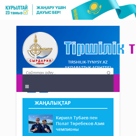
TIRSHILIK-TYNYSY.KZ
АҚПАРАТТЫҚ АГЕНТТІГІ
ЖАҢАЛЫҚТАР
Кирилл Тубаев пен
Полат Төребеков Азия
чемпионы