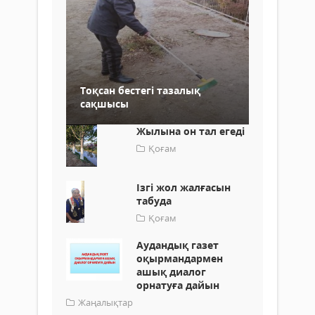
Тоқсан бестегі тазалық
сақшысы
Жылына он тал егеді
Қоғам
Ізгі жол жалғасын
табуда
Қоғам
Аудандық газет
оқырмандармен
ашық диалог
орнатуға дайын
Жаңалықтар