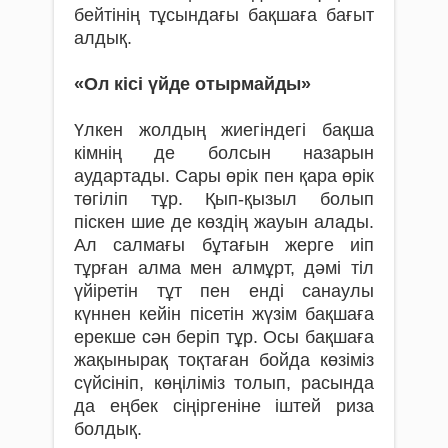
бейтінің тұсындағы бақшаға бағыт
алдық.
«Ол кісі үйде отырмайды»
Үлкен жолдың жиегіндегі бақ­ша
кімнің де болсын назарын
аудартады. Сары өрік пен қара өрік
төгіліп тұр. Қып-қызыл болып
піскен шие де көздің жауын алады.
Ал салмағы бұтағын жерге иіп
тұрған алма мен алмұрт, дәмі тіл
үйіретін тұт пен енді санаулы
күннен кейін пісетін жүзім бақшаға
ерекше сән беріп тұр. Осы бақшаға
жақынырақ тоқтаған бойда көзіміз
сүйсі­ніп, көңіліміз толып, расында
да еңбек сіңіргеніне іштей риза
болдық.