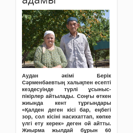
Аудан әкімі Берік
Сәрменбаевтың халықпен есепті
кездесуінде түрлі ұсыныс-
пікірлер айтылады. Соңғы өткен
жиында кент тұрғындары
«Қалден деген кісі бар, еңбегі
зор, сол кісіні насихаттап, көпке
үлгі ету керек» деген ой айтты.
Жиырма жылдай бұрын 60