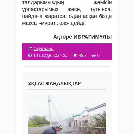
талдарымыздың жемісін
ұрпақтарымыз жесе, тұтынса,
пайдаға жаратса, одан асқан бізде
мақсат-мұрат жоқ» дейді.
Ақтөре ИБРАГИМҰЛЫ
Оқиғалар
13 шілде 2024 ж.
485
0
ҰҚСАС ЖАҢАЛЫҚТАР: