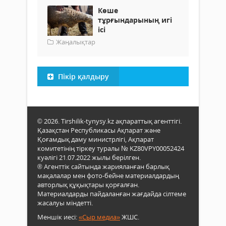
Көше
тұрғындарының игі
ісі
Жаңалықтар
Пікір қалдыру
© 2026. Tirshilik-tynysy.kz ақпараттық агенттігі.
Қазақстан Республикасы Ақпарат және
Қоғамдық даму министрлігі, Ақпарат
комитетінің тіркеу туралы № KZ80VPY00052424
куәлігі 21.07.2022 жылы берілген.
® Агенттік сайтында жарияланған барлық
мақалалар мен фото-бейне материалдардың
авторлық құқықтары қорғалған.
Материалдарды пайдаланған жағдайда сілтеме
жасалуы міндетті.
Меншік иесі:
«Сыр медиа»
ЖШС.