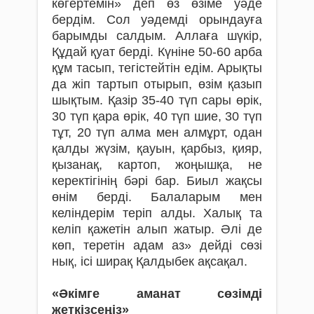
көгертемін» деп өз өзіме уәде
бердім. Сол уәдемді орындауға
барымды салдым. Аллаға шүкір,
Құдай қуат берді. Күніне 50-60 арба
құм тасып, тегістейтін едім. Арықты
да жіп тартып отырып, өзім қазып
шықтым. Қазір 35-40 түп сары өрік,
30 түп қара өрік, 40 түп шие, 30 түп
тұт, 20 түп алма мен алмұрт, одан
қалды жүзім, қауын, қарбыз, қияр,
қызанақ, картоп, жоңышқа, не
керектігінің бәрі бар. Биыл жақсы
өнім берді. Балаларым мен
келіндерім теріп алды. Халық та
келіп қажетін алып жатыр. Әлі де
көп, теретін адам аз» дейді сөзі
нық, ісі ширақ Қалдыбек ақсақал.
«Әкімге аманат сөзімді
жеткізсеңіз»