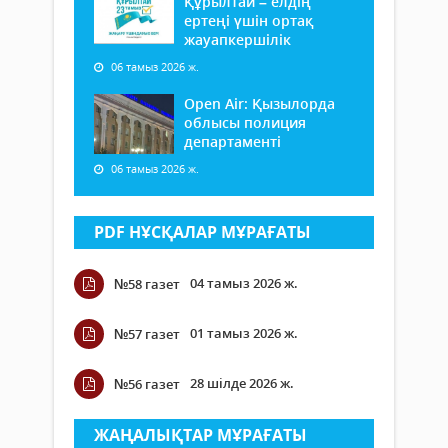
Құрылтай – елдің
ертеңі үшін ортақ
жауапкершілік
06 тамыз 2026 ж.
Open Air: Қызылорда
облысы полиция
департаменті
06 тамыз 2026 ж.
PDF НҰСҚАЛАР МҰРАҒАТЫ
04 тамыз 2026 ж.
№58 газет
01 тамыз 2026 ж.
№57 газет
28 шілде 2026 ж.
№56 газет
ЖАҢАЛЫҚТАР МҰРАҒАТЫ