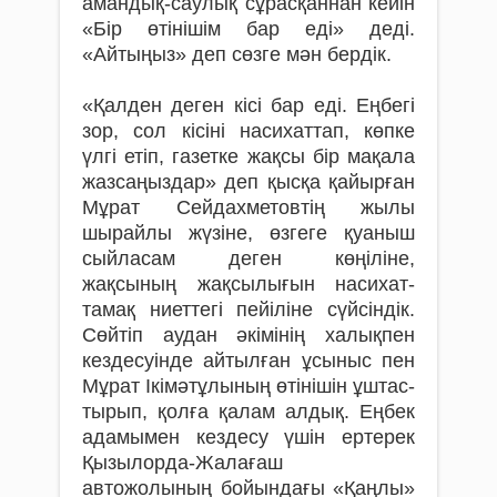
амандық-сау­лық сұрас­қаннан кейін
«Бір өтінішім бар еді» деді.
«Айтыңыз» деп сөзге мән бердік.
«Қалден деген кісі бар еді. Еңбегі
зор, сол кісіні насихаттап, көпке
үлгі етіп, газетке жақсы бір мақала
жазсаңыздар» деп қысқа қайырған
Мұрат Сейдахметовтің жылы
шырайлы жүзіне, өзгеге қуаныш
сыйласам деген көңі­ліне,
жақсының жақсылығын насихат­
тамақ ниеттегі пейіліне сүйсіндік.
Сөйтіп аудан әкімінің халықпен
кездесуінде айтылған ұсыныс пен
Мұрат Ікімәтұлының өтінішін ұштас­
тырып, қолға қалам алдық. Еңбек
адамымен кездесу үшін ертерек
Қызылорда-Жалағаш
автожолының бойындағы «Қаң­лы»