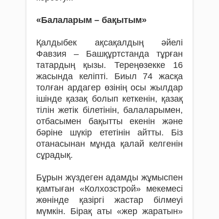
«Балаларым – бақытым»
Қалдыбек ақсақалдың әйелі
Фавзия – Баш­құрт­станда тұрған
татардың қызы. Тереңөзекке 16
жасында келіпті. Биыл 74 жас­­қа
толған ардагер өзінің осы жылдар
ішін­де қазақ болып кеткенін, қазақ
тілін жетік білетінін, балаларымен,
отбасымен бақытты екенін және
бәріне шүкір ететінін айтты. Біз
отанасынан мұнда қалай келгенін
сұрадық.
Бұрын жүздеген адамды жұмыспен
қам­тыған «Колхозстрой» мекемесі
жөнінде қазіргі жастар білмеуі
мүмкін. Бірақ аты «жер жаратын»