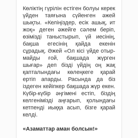
Көліктің гүрілін естіген болуы керек
үйден таяғына сүйенген әжей
шықты. «Келіңіздер, есік ашық, ит
жоқ» деген әжейге сәлем беріп,
өзіміз­ді таныстырып, үй иесінің,
бақша егесінің қайда екенін
сұрадық. Әжей «Ол кісі үйде отыр­
майды ғой, бақшада жүрген
шығар» деп бізді үйдің оң жақ
қапталындағы көлеңкеге қарай
ертіп апарды. Расында да біз
іздеген кейіпкер бақшада жүр екен.
Күбір-күбір әңгімені естіп, біздің
келгенімізді аңғарып, қолын­дағы
кетпенді иыққа асып, бізге қарай
келді.
«Азаматтар аман болсын!»