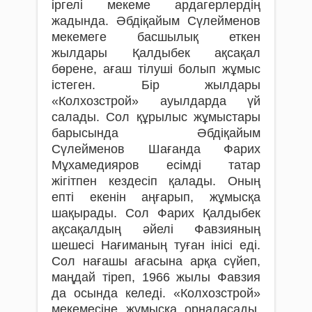
іргелі мекеме ардагерлердің
жадында. Әбдіқайым Сүлейменов
мекемеге басшылық еткен
жылдары Қалдыбек ақсақал
бөрене, ағаш тілуші болып жұмыс
істеген. Бір жылдары
«Колхозстрой» ауылдарда үй
салады. Сол құрылыс жұмыстары
барысында Әбдіқайым
Сүлейменов Шағанда Фарих
Мұхамедияров есімді татар
жігітпен кездесіп қалады. Оның
епті екенін аңғарып, жұмысқа
шақырады. Сол Фарих Қалдыбек
ақсақалдың әйелі Фавзияның
шешесі Нағиманың туған інісі еді.
Сол нағашы ағасына арқа сүйеп,
маңдай тіреп, 1966 жылы Фавзия
да осында келеді. «Колхозстрой»
мекемесіне жұмысқа орналасады.