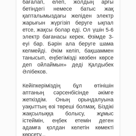
бағалап, елеп, жолдың арғы
бетіндегі немесе батыс жақ
қапталы­мыз­дағы желіден электр
жа­рығын жүргізіп беруге ықпал
етсе, жақсы болар еді. Ол үшін 5-6
электр бағанасы керек. Өзімде 3-
еуі бар. Бәрін ала беруге шама
келмейді. Әкім келіп, бақшаммен
танысып, еңбегімізді көзбен көрсе
деп ойлаймын» деді Қалдыбек
Әлібеков.
Кейіпкеріміздің бұл өтінішін
аптаның сәрсенбісінде әкімге
жеткіздім. Оның орындалуына
уақыттың өзі төреші болмақ. Біздікі
жақсылыққа болысу, жұмыс
істеймін, еңбек етемін деген
адамға қолдан келетін көмекті
көрсету...