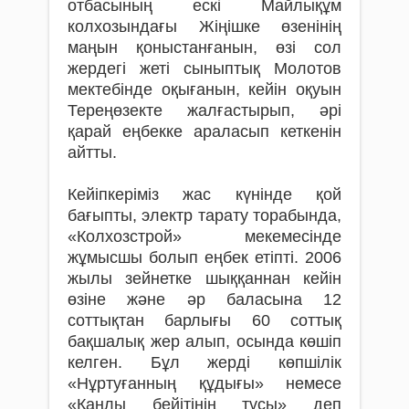
отбасының ескі Майлықұм
колхозындағы Жіңішке өзенінің
маңын қоныстанғанын, өзі сол
жердегі жеті сыныптық Молотов
мектебінде оқығанын, кейін оқуын
Тереңөзекте жалғастырып, әрі
қарай еңбекке араласып кеткенін
айтты.
Кейіпкеріміз жас күнінде қой
бағыпты, электр тарату торабында,
«Колхозстрой» мекемесінде
жұмысшы болып еңбек етіпті. 2006
жылы зейнетке шыққаннан кейін
өзіне және әр баласына 12
соттықтан барлығы 60 соттық
бақшалық жер алып, осында көшіп
келген. Бұл жерді көпшілік
«Нұртуғанның құдығы» немесе
«Қаңлы бейітінің тұсы» деп