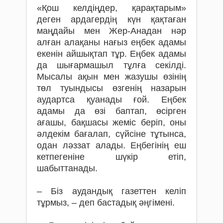
«Қош келдіңдер, қарақтарым»
деген арда­гердің күн қақтаған
маңдайы мен Жер-Анадан нәр
алған алақаны нағыз еңбек адамы
екенін айшықтап тұр. Еңбек адамы
да шығармашыл тұлға секілді.
Мысалы ақын мен жазушы өзінің
төл туындысы өзгенің назарын
аудартса қуанады ғой. Еңбек
адамы да өзі баптап, өсірген
ағашы, бақшасы жеміс беріп, оны
әлдекім бағалап, сүйсіне тұтынса,
одан ләззат алады. Еңбегінің еш
кетпегеніне шүкір етіп,
шабыттанады.
– Біз аудандық газеттен келіп
тұрмыз, – деп бастадық әңгімені.