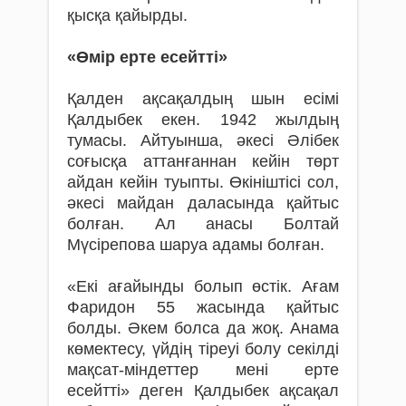
қысқа қайырды.
«Өмір ерте есейтті»
Қалден ақса­қалдың шын есімі
Қалдыбек екен. 1942 жылдың
тумасы. Айтуынша, әкесі Әлібек
соғысқа аттанғаннан кейін төрт
айдан кейін туыпты. Өкініштісі сол,
әкесі майдан даласында қайтыс
болған. Ал анасы Болтай
Мүсірепова шаруа адамы болған.
«Екі ағайынды болып өстік. Ағам
Фаридон 55 жасында қайтыс
болды. Әкем болса да жоқ. Анама
көмектесу, үйдің тіреуі болу секілді
мақсат-міндеттер мені ерте
есейтті» деген Қалдыбек ақсақал