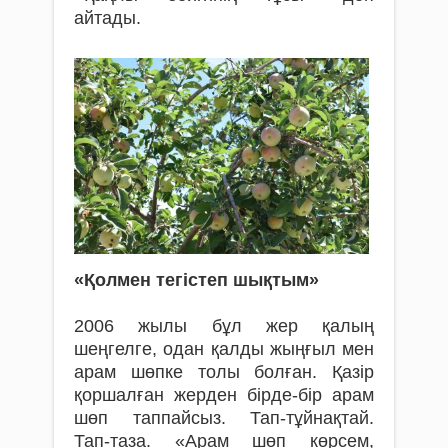
айтады.
«Қолмен тегістеп шықтым»
2006 жылы бұл жер қалың
шеңгелге, одан қалды жыңғыл мен
арам шөпке толы болған. Қазір
қоршалған жерден бірде-бір арам
шөп таппайсыз. Тап-тұйнақтай.
Тап-таза. «Арам шөп көрсем,