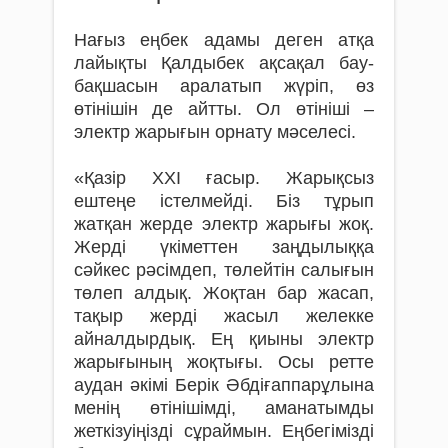
Нағыз еңбек адамы деген атқа
лайықты Қалдыбек ақсақал бау-
бақшасын аралатып жүріп, өз
өтінішін де айтты. Ол өтініші –
электр жарығын орнату мәселесі.
«Қазір ХХІ ғасыр. Жарықсыз
ештеңе істелмейді. Біз тұрып
жатқан жерде электр жарығы жоқ.
Жерді үкіметтен заңдылыққа
сәйкес рәсімдеп, төлейтін салығын
төлеп алдық. Жоқтан бар жасап,
тақыр жерді жасыл желекке
айналдырдық. Ең қиыны электр
жарығының жоқтығы. Осы ретте
аудан әкімі Берік Әбдіғаппарұлына
менің өтінішімді, аманатымды
жеткізуіңізді сұраймын. Еңбегімізді