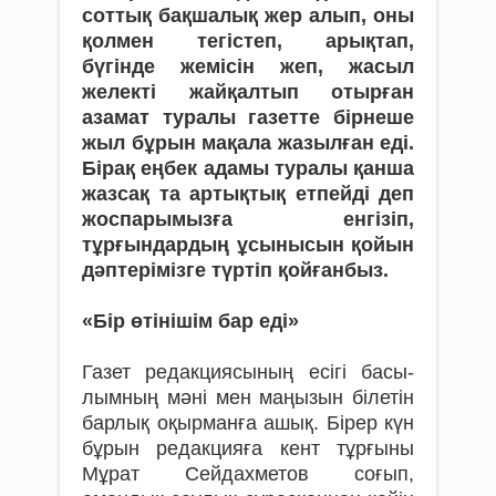
соттық бақшалық жер алып, оны
қолмен тегістеп, арықтап,
бүгінде жемісін жеп, жасыл
желекті жайқалтып отырған
азамат туралы газетте бірнеше
жыл бұрын мақала жазылған еді.
Бірақ еңбек адамы туралы қанша
жазсақ та артықтық етпейді деп
жоспарымызға енгізіп,
тұрғындардың ұсынысын қойын
дәптерімізге түртіп қойғанбыз.
­«Бір өтінішім бар еді»
Газет редакциясының есігі басы­
лымның мәні мен маңызын білетін
барлық оқырманға ашық. Бірер күн
бұрын редакцияға кент тұр­ғыны
Мұрат Сейдахметов соғып,