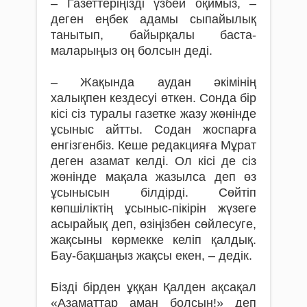
– Газеттеріңізді үзбей оқимыз, –
деген еңбек адамы сыпайылық
танытып, байырқалы баста­
маларыңыз оң болсын деді.
– Жақында аудан әкімінің
халықпен кез­десуі өткен. Сонда бір
кісі сіз туралы газетке жазу жөнінде
ұсыныс айтты. Содан жоспарға
енгізгенбіз. Кеше редакцияға Мұрат
деген азамат келді. Ол кісі де сіз
жөнінде мақала жазылса деп өз
ұсынысын білдірді. Сөйтіп
көпшіліктің ұсыныс-пікірін жүзеге
асырайық деп, өзіңізбен сөйлесуге,
жақсыны көрмекке келіп қалдық.
Бау-бақшаңыз жақсы екен, – дедік.
Бізді бірден ұққан Қалден ақсақал
«Азаматтар аман болсын!» деп