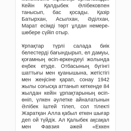
Кейін Қалдыбек Әлібековпен
танысып, бас қосады. Қазір
Батырхан, Асылхан, Әділхан,
Марат есімді төрт ұлдан немере-
шөбере сүйіп отыр.
Ұрпақтар түрлі салада биік
белестерді бағындырып, ел дамуы,
қоғамның өсіп-өркендеуі жолында
еңбек етуде. Отбасының бүгінгі
шаттығы мен қуанышына, жетістігі
мен жеңісіне қарап, сонау 1942
жылы соғысқа аттанып кеткенде 84
жылдан кейін ұрпақтарының өсіп-
өніп, үлкен әулетке айналатынын
Әлібек іштей тілеп, сол тілекті
Жаратқан Алла қабыл еткен шығар
деп ой түйдік. Ал Қалыбек ақсақал
мен Фавзия әжей «Еккен