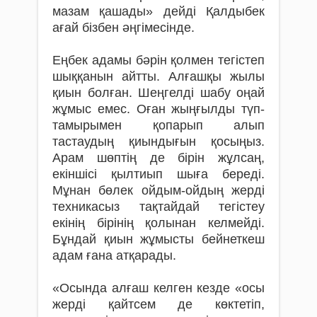
мазам қашады» дейді Қалдыбек
ағай бізбен әңгімесінде.
Еңбек адамы бәрін қолмен тегістеп
шыққанын айтты. Алғашқы жылы
қиын болған. Шеңгелді шабу оңай
жұмыс емес. Оған жыңғылды түп-
тамырымен қопарып алып
тастаудың қиындығын қосыңыз.
Арам шөптің де бірін жұлсаң,
екіншісі қылтиып шыға береді.
Мұнан бөлек ойдым-ойдың жерді
техникасыз тақтайдай тегістеу
екінің бірінің қолынан келмейді.
Бұндай қиын жұмысты бейнеткеш
адам ғана атқарады.
«Осында алғаш келген кезде «осы
жерді қайтсем де көктетіп,