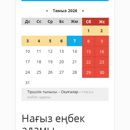
«
Тамыз 2026 »
Дс
Сс
Ср
Бс
Жм
Сб
Жс
1
2
3
4
5
6
7
8
9
10
11
12
13
14
15
16
17
18
19
20
21
22
23
24
25
26
27
28
29
30
31
Тіршілік тынысы
»
Оқиғалар
» Нағыз
еңбек адамы
Нағыз еңбек
адамы