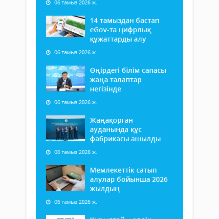
06 тамыз 2026 ж.
14 тамыздан бастап
еGov-та цифрлық
құжаттарды алу
06 тамыз 2026 ж.
Өңірдегі білім сапасы
жаңа талаптар
негізінде
06 тамыз 2026 ж.
Жаңақорған
ауданында құс
фабрикасы ашылды
06 тамыз 2026 ж.
Мемлекеттік сатып
алулар бойынша 2026
жылдың
06 тамыз 2026 ж.