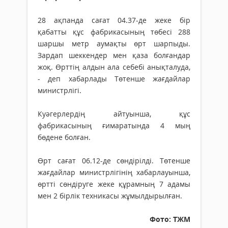
28 ақпанда сағат 04.37-де жеке бір
қабатты құс фабрикасының төбесі 288
шаршы метр аумақты өрт шарпыды.
Зардап шеккендер мен қаза болғандар
жоқ. Өрттің алдын ала себебі анықталуда,
- деп хабарлады Төтенше жағдайлар
министрлігі.
Куәгерлердің айтуынша, құс
фабрикасының ғимаратында 4 мың
бөдене болған.
Өрт сағат 06.12-де сөндірілді. Төтенше
жағдайлар министрлігінің хабарлауынша,
өртті сөндіруге жеке құрамның 7 адамы
мен 2 бірлік техникасы жұмылдырылған.
Фото: ТЖМ