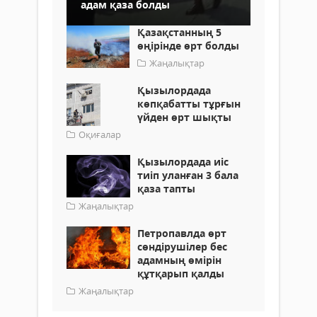
адам қаза болды
Қазақстанның 5
өңірінде өрт болды
Жаңалықтар
Қызылордада
көпқабатты тұрғын
үйден өрт шықты
Оқиғалар
Қызылордада иіс
тиіп уланған 3 бала
қаза тапты
Жаңалықтар
Петропавлда өрт
сөндірушілер бес
адамның өмірін
құтқарып қалды
Жаңалықтар