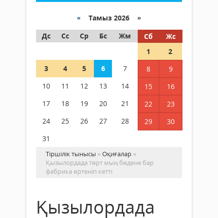
«
Тамыз 2026 »
Дс
Сс
Ср
Бс
Жм
Сб
Жс
1
2
3
4
5
6
7
8
9
10
11
12
13
14
15
16
17
18
19
20
21
22
23
24
25
26
27
28
29
30
31
Тіршілік тынысы
»
Оқиғалар
»
Қызылордада төрт мың бөдене бар
фабрика өртеніп кетті
Қызылордада