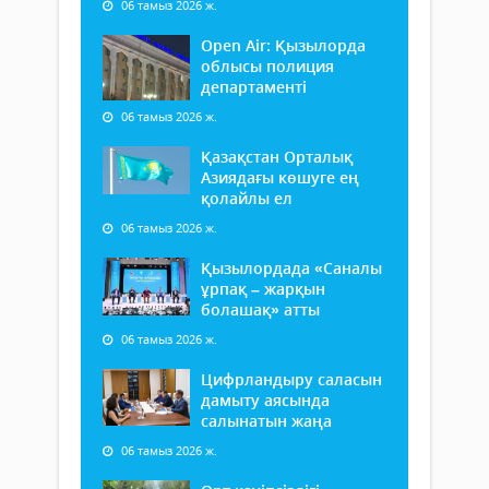
06 тамыз 2026 ж.
Open Air: Қызылорда
облысы полиция
департаменті
06 тамыз 2026 ж.
Қазақстан Орталық
Азиядағы көшуге ең
қолайлы ел
06 тамыз 2026 ж.
Қызылордада «Саналы
ұрпақ – жарқын
болашақ» атты
06 тамыз 2026 ж.
Цифрландыру саласын
дамыту аясында
салынатын жаңа
06 тамыз 2026 ж.