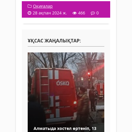
Оқиғалар
28 ақпан 2024 ж.
466
0
ҰҚСАС ЖАҢАЛЫҚТАР:
Алматыда хостел өртеніп, 13