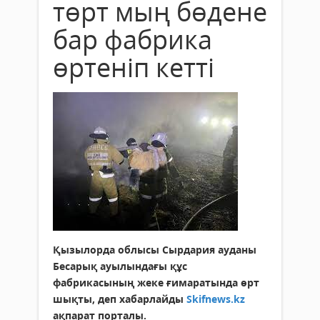
төрт мың бөдене
бар фабрика
өртеніп кетті
Қызылорда облысы Сырдария ауданы
Бесарық ауылындағы құс
фабрикасының жеке ғимаратында өрт
шықты, деп хабарлайды
Skifnews.kz
ақпарат порталы.