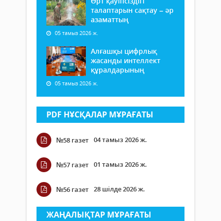
Өрт қауіпсіздігі
талаптарын сақтау – әр
азаматтың
05 тамыз 2026 ж.
Алғашқы цифрлық
жасанды интеллект
құралдарының
05 тамыз 2026 ж.
PDF НҰСҚАЛАР МҰРАҒАТЫ
04 тамыз 2026 ж.
№58 газет
01 тамыз 2026 ж.
№57 газет
28 шілде 2026 ж.
№56 газет
ЖАҢАЛЫҚТАР МҰРАҒАТЫ