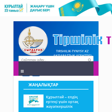
TIRSHILIK-TYNYSY.KZ
АҚПАРАТТЫҚ АГЕНТТІГІ
ЖАҢАЛЫҚТАР
Құрылтай – елдің
ертеңі үшін ортақ
жауапкершілік