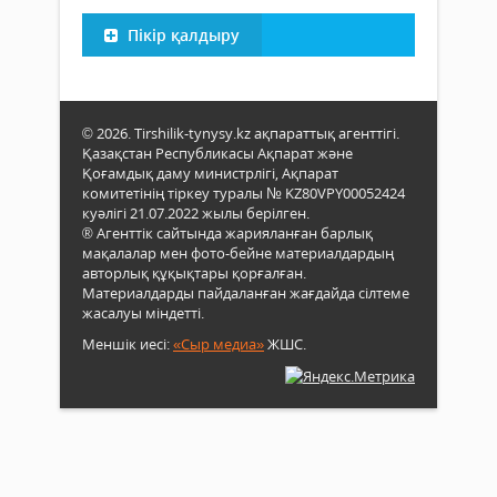
Пікір қалдыру
© 2026. Tirshilik-tynysy.kz ақпараттық агенттігі.
Қазақстан Республикасы Ақпарат және
Қоғамдық даму министрлігі, Ақпарат
комитетінің тіркеу туралы № KZ80VPY00052424
куәлігі 21.07.2022 жылы берілген.
® Агенттік сайтында жарияланған барлық
мақалалар мен фото-бейне материалдардың
авторлық құқықтары қорғалған.
Материалдарды пайдаланған жағдайда сілтеме
жасалуы міндетті.
Меншік иесі:
«Сыр медиа»
ЖШС.