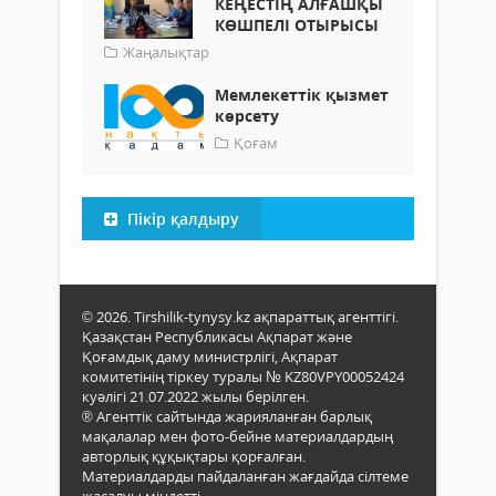
КЕҢЕСТІҢ АЛҒАШҚЫ
КӨШПЕЛІ ОТЫРЫСЫ
Жаңалықтар
Мемлекеттік қызмет
көрсету
Қоғам
Пікір қалдыру
© 2026. Tirshilik-tynysy.kz ақпараттық агенттігі.
Қазақстан Республикасы Ақпарат және
Қоғамдық даму министрлігі, Ақпарат
комитетінің тіркеу туралы № KZ80VPY00052424
куәлігі 21.07.2022 жылы берілген.
® Агенттік сайтында жарияланған барлық
мақалалар мен фото-бейне материалдардың
авторлық құқықтары қорғалған.
Материалдарды пайдаланған жағдайда сілтеме