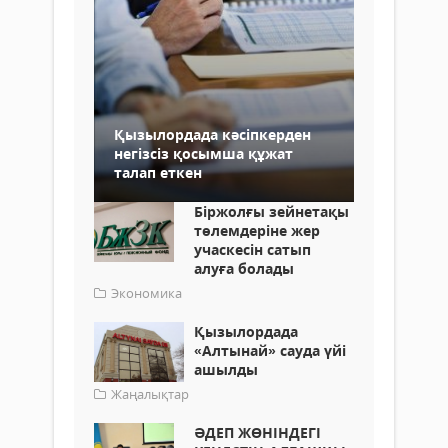
Қызылордада кәсіпкерден
негізсіз қосымша құжат
талап еткен
Біржолғы зейнетақы
төлемдеріне жер
учаскесін сатып
алуға болады
Экономика
Қызылордада
«Алтынай» сауда үйі
ашылды
Жаңалықтар
ӘДЕП ЖӨНІНДЕГІ