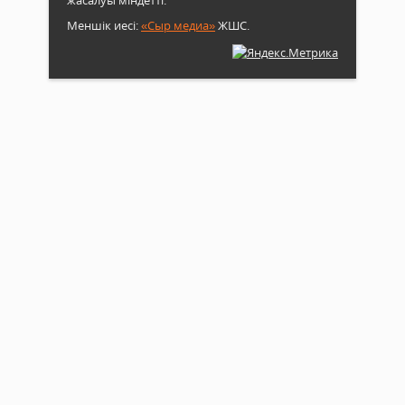
жасалуы міндетті.
Меншік иесі:
«Сыр медиа»
ЖШС.