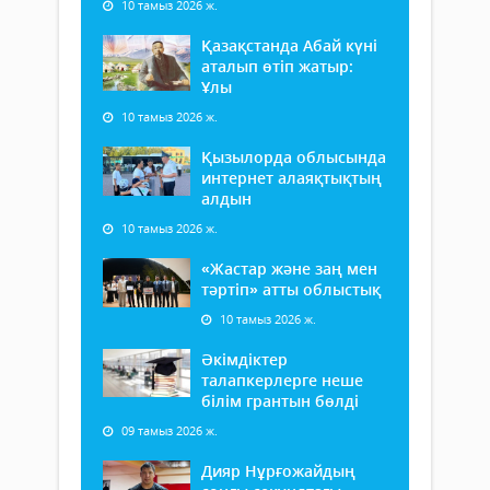
10 тамыз 2026 ж.
Қазақстанда Абай күні
аталып өтіп жатыр:
Ұлы
10 тамыз 2026 ж.
Қызылорда облысында
интернет алаяқтықтың
алдын
10 тамыз 2026 ж.
«Жастар және заң мен
тәртіп» атты облыстық
10 тамыз 2026 ж.
Әкімдіктер
талапкерлерге неше
білім грантын бөлді
09 тамыз 2026 ж.
Дияр Нұрғожайдың