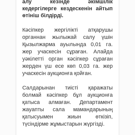
алу кезінде әкімшілік
кедергілерге кездескенін айтып
өтініш білдірді.
Кәсіпкер жергілікті атқарушы
органнан жылыжай салу үшін
Қызылжарма ауылында 0,01 га.
жер учаскесін сұраған. Алайда
уәкілетті орган кәсіпкер сұраған
жерден үш есе көп 0,03 га. жер
учаскесін аукционға қойған.
Салдарынан тиісті қаражаты
болмай кәсіпкер бұл аукционға
қатыса алмаған. Департамент
жауапты сала мамандарының
қатысуымен жиын өткізіп,
түсіндірме жұмыстарын жүргізді.