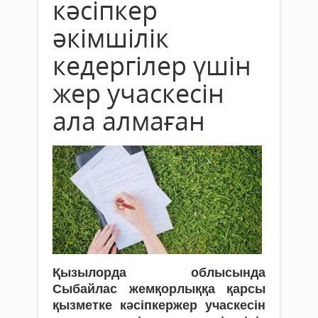
кәсіпкер
әкімшілік
кедергілер үшін
жер учаскесін
ала алмаған
Қызылорда облысында
Сыбайлас жемқорлыққа қарсы
қызметке кәсіпкержер учаскесін