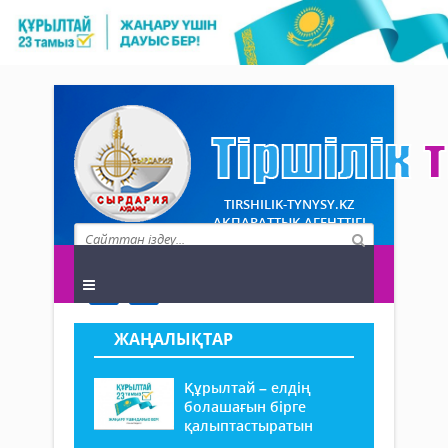
TIRSHILIK-TYNYSY.KZ
АҚПАРАТТЫҚ АГЕНТТІГІ
ЖАҢАЛЫҚТАР
Құрылтай – елдің
болашағын бірге
қалыптастыратын