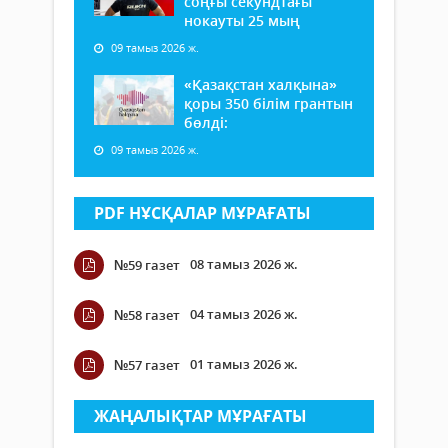
соңғы секундтағы
нокауты 25 мың
09 тамыз 2026 ж.
«Қазақстан халқына»
қоры 350 білім грантын
бөлді:
09 тамыз 2026 ж.
PDF НҰСҚАЛАР МҰРАҒАТЫ
08 тамыз 2026 ж.
№59 газет
04 тамыз 2026 ж.
№58 газет
01 тамыз 2026 ж.
№57 газет
ЖАҢАЛЫҚТАР МҰРАҒАТЫ