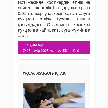
Нәтижесінде кәсіпкердің өтінішіне
сәйкес, жергілікті атқарушы орган
0,01 га. жер учаскесін сатып алуға
аукцион өткізу туралы шешім
қабылдады. Осылайша кәсіпкер
аукционға қайта қатысуға мүмкіндік
алды.
Оқиғалар
13 сәуір 2023 ж.
452
0
ҰҚСАС ЖАҢАЛЫҚТАР: