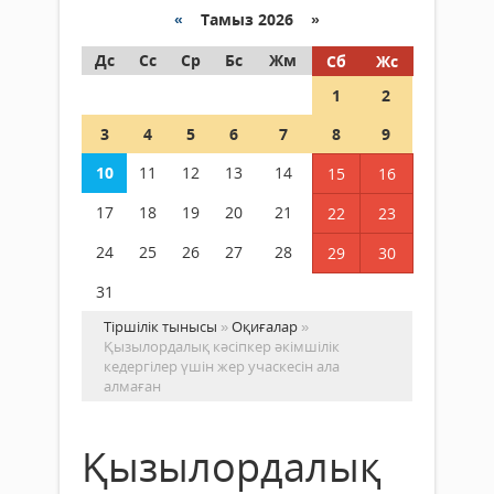
«
Тамыз 2026 »
Дс
Сс
Ср
Бс
Жм
Сб
Жс
1
2
3
4
5
6
7
8
9
10
11
12
13
14
15
16
17
18
19
20
21
22
23
24
25
26
27
28
29
30
31
Тіршілік тынысы
»
Оқиғалар
»
Қызылордалық кәсіпкер әкімшілік
кедергілер үшін жер учаскесін ала
алмаған
Қызылордалық