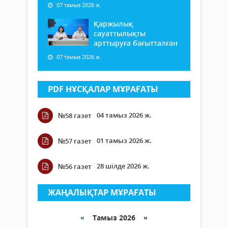
07 тамыз 2026 ж.
Қаржылық
сауаттылықты
арттыруға бағытталған
07 тамыз 2026 ж.
PDF НҰСҚАЛАР МҰРАҒАТЫ
04 тамыз 2026 ж.
№58 газет
01 тамыз 2026 ж.
№57 газет
28 шілде 2026 ж.
№56 газет
ЖАҢАЛЫҚТАР МҰРАҒАТЫ
«
Тамыз 2026 »