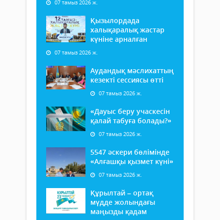
07 тамыз 2026 ж.
Қызылордада
халықаралық жастар
күніне арналған
07 тамыз 2026 ж.
Аудандық мәслихаттың
кезекті сессиясы өтті
07 тамыз 2026 ж.
«Дауыс беру учаскесін
қалай табуға болады?»
07 тамыз 2026 ж.
5547 әскери бөлімінде
«Алғашқы қызмет күні»
07 тамыз 2026 ж.
Құрылтай – ортақ
мүдде жолындағы
маңызды қадам