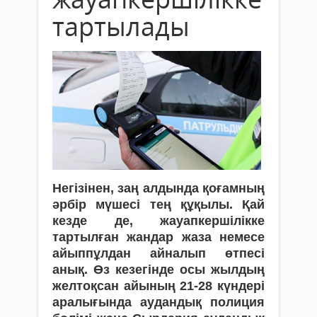
тартылады
Негізінен, заң алдында қоғамның
әрбір мүшесі тең құқылы. Қай
кезде де, жауапкершілікке
тартылған жандар жаза немесе
айыппұлдан айналып өтпесі
анық. Өз кезегінде осы жылдың
желтоқсан айының 21-28 күндері
аралығында аудандық полиция