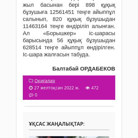
жыл басынан бері 898 құқық
бұзушыға 12561451 теңге айыппұл
салынып, 820 құқық бұзушыдан
11463164 теңге өндіріліп алынған.
Ал «Борышкер» іс-шарасы
барысында 56 құқық бұзушыдан
628514 теңге айыппұл өндірілген.
Іс-шара жалғасын табуда.
Балтабай ОРДАБЕКОВ
Оқиғалар
27 желтоқсан 2022 ж.
472
0
ҰҚСАС ЖАҢАЛЫҚТАР: