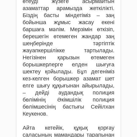
өтеуді жүзеге асырмайтын
азаматтар арамызда жеткілікті.
Біздің басты міндетіміз – заң
бойынша жұмыс жасау екені
баршаға мәлім. Мерзімін өткізіп,
берешегін өтемеген жандар заң
шеңберінде тәртіптік
жауапкершілікке тартылады.
Негізінен қарызын өтемеген
борышкерлерге елден шығуға
шектеу қойылады. Бұл дегеніміз
кез-келген борышкер азамат шет
елге шығу құқығынан айырылады,
– дейді аудандық полиция
бөлімінің Әкімшілік полиция
бөлімшесінің бастығы Сейілхан
Кеукенов.
Айта кетейік, құқық қорғау
саласының мамандары тарапынан