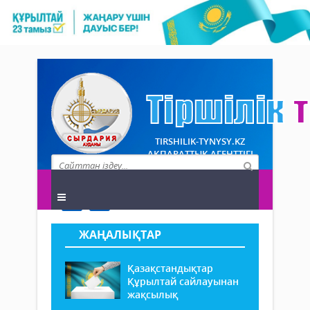
TIRSHILIK-TYNYSY.KZ
АҚПАРАТТЫҚ АГЕНТТІГІ
ЖАҢАЛЫҚТАР
Қазақстандықтар
Құрылтай сайлауынан
жақсылық