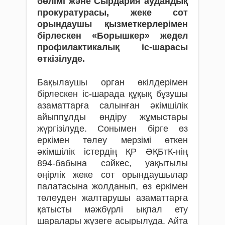
бөлімі және Сырдария аудандық
прокуратурасы, жеке сот
орындаушы қызметкерлерімен
бірлескен «Борышкер» жедел
профилактикалық іс-шарасы
өткізілуде.
Бақылаушы орган өкілдерімен
бірлескен іс-шарада құқық бұзушы
азаматтарға салынған әкімшілік
айыппұлды өндіру жұмыстары
жүргізілуде. Сонымен бірге өз
еркімен төлеу мерзімі өткен
әкімшілік істердің ҚР ӘҚБтК-нің
894-бабына сәйкес, уақытылы
өңірлік жеке сот орындаушылар
палатасына жолданып, өз еркімен
төлеуден жалтарушы азаматтарға
қатысты мәжбүрлі ықпал ету
шаралары жүзеге асырылуда. Айта