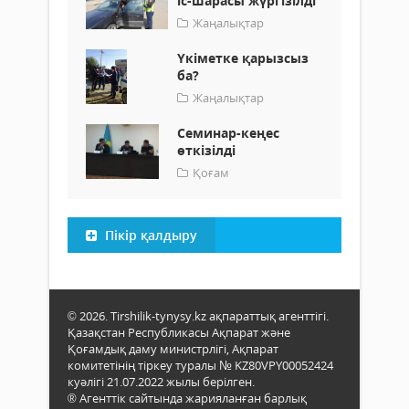
іс-шарасы жүргізілді
Жаңалықтар
Үкіметке қарызсыз
ба?
Жаңалықтар
Семинар-кеңес
өткізілді
Қоғам
Пікір қалдыру
© 2026. Tirshilik-tynysy.kz ақпараттық агенттігі.
Қазақстан Республикасы Ақпарат және
Қоғамдық даму министрлігі, Ақпарат
комитетінің тіркеу туралы № KZ80VPY00052424
куәлігі 21.07.2022 жылы берілген.
® Агенттік сайтында жарияланған барлық