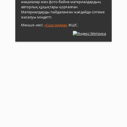
мақалалар мен фото-бейне материалдардың
авторлық құқықтары қорғалған.
Материалдарды пайдаланған жағдайда сілтеме
жасалуы міндетті.
Меншік иесі:
«Сыр медиа»
ЖШС.