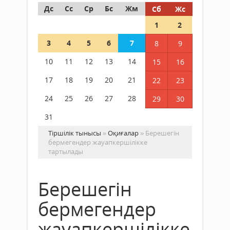
Дс
Сс
Ср
Бс
Жм
Сб
Жс
1
2
3
4
5
6
7
8
9
10
11
12
13
14
15
16
17
18
19
20
21
22
23
24
25
26
27
28
29
30
31
Тіршілік тынысы
»
Оқиғалар
» Берешегін
бермегендер жауапкершілікке
тартылады
Берешегін
бермегендер
жауапкершілікке