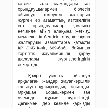
кетейік, сала мамандары сот
орындаушылармен бірлесіп
айыппұл төлеуден жалтарып
жүрген әр азаматтың автокөлігін
сот орындаушылар қаулысы
негізінде айып алаңына жеткізу,
мемлекеттік белгісін алу, қасақана
жалтарушы азаматтарға қатысты
ҚР ӘҚБтК-нің 669-бабы бойынша
тәртіптік жауапкершілігі қарау
шаралары жүргізілетіндігін
ескертеді.
– Қазіргі уақытта айыппұл
арқалаған жандар жауапкершілік
танытуға құлықсыздық танытады.
Әрқашан борышкермен заң
аясында жұмыс жүргізіледі.
Дегенмен, дер кезінде қарызды