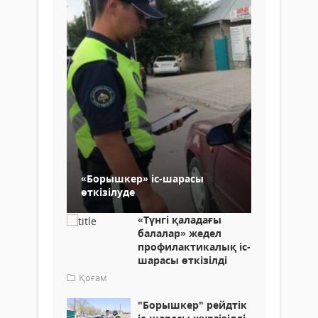
«Борышкер» іс-шарасы
өткізілуде
«Түнгі қаладағы
балалар» жедел
профилактикалық іс-
шарасы өткізілді
Қоғам
"Борышкер" рейдтік