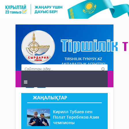
TIRSHILIK-TYNYSY.KZ
АҚПАРАТТЫҚ АГЕНТТІГІ
ЖАҢАЛЫҚТАР
Кирилл Тубаев пен
Полат Төребеков Азия
чемпионы