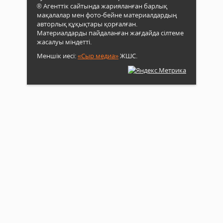
® Агенттік сайтында жарияланған барлық
мақалалар мен фото-бейне материалдардың
авторлық құқықтары қорғалған.
Материалдарды пайдаланған жағдайда сілтеме
жасалуы міндетті.
Меншік иесі:
«Сыр медиа»
ЖШС.