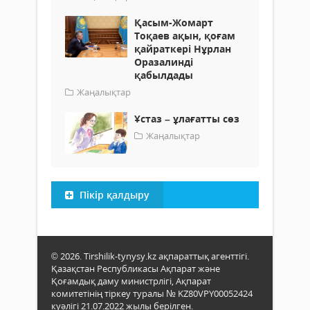
Қасым-Жомарт
Тоқаев ақын, қоғам
қайраткері Нұрлан
Оразалинді
қабылдады
Жаңалықтар
Ұстаз – ұлағатты сөз
Жаңалықтар
Пікір қалдыру
© 2026. Tirshilik-tynysy.kz ақпараттық агенттігі.
Қазақстан Республикасы Ақпарат және
Қоғамдық даму министрлігі, Ақпарат
комитетінің тіркеу туралы № KZ80VPY00052424
куәлігі 21.07.2022 жылы берілген.