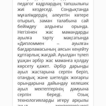
педагог кадрлардың тапшылығы
жиі кездеседі. Сондықтанда
мұғалімдердің әлеуетін көтере
отырып, заман талабына сай
бейімдеу алдынғы орында.
Негізінен жас мамандарды
ауылға тарту мақсатында
«Дипломмен – ауылға»
бағдарламасының аясын кеңейту
құптарлық жағдай. Ауылдан түлеп
ұшқан әрбір жас маманға қолдау
көрсету қажет. Әрбір дарынды
ауыл жастарына серпін беріп,
отандық және шетелдік жоғарғы
орындарына дайындау келешек
ауыл мектептерінің дамуына
серпін береді. Озық
технологияларды игеру арқылы
ауыл мектептеріндегі