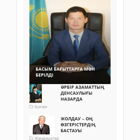
БАСЫМ БАҒЫТТАРҒА МӘН
БЕРІЛДІ
ӘРБІР АЗАМАТТЫҢ
ДЕНСАУЛЫҒЫ
НАЗАРДА
Қоғам
ЖОЛДАУ – ОҢ
ӨЗГЕРІСТЕРДІҢ
БАСТАУЫ
Жаңалықтар