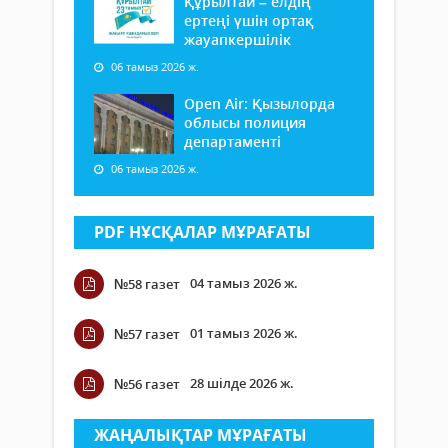
Құрылтай – елдің
ертеңі үшін ортақ
жауапкершілік
06 тамыз 2026 ж.
Open Air: Қызылорда
облысы полиция
департаменті
06 тамыз 2026 ж.
PDF НҰСҚАЛАР МҰРАҒАТЫ
04 тамыз 2026 ж.
№58 газет
01 тамыз 2026 ж.
№57 газет
28 шілде 2026 ж.
№56 газет
ЖАҢАЛЫҚТАР МҰРАҒАТЫ