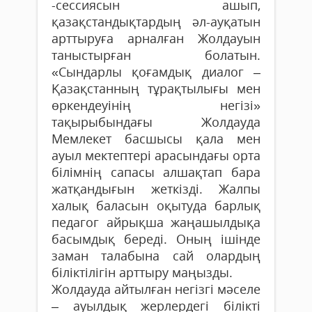
-сессиясын ашып,
қазақстандықтардың әл-ауқатын
арттыруға арналған Жолдауын
таныстырған болатын.
«Сындарлы қоғамдық диалог –
Қазақстанның тұрақтылығы мен
өркендеуінің негізі»
тақырыбындағы Жолдауда
Мемлекет басшысы қала мен
ауыл мектептері арасындағы орта
білімнің сапасы алшақтап бара
жатқандығын жеткізді. Жалпы
халық баласын оқытуда барлық
педагог айрықша жаңашылдықа
басымдық береді. Оның ішінде
заман талабына сай олардың
біліктілігін арттыру маңызды.
Жолдауда айтылған негізгі мәселе
– ауылдық жерлердегі білікті