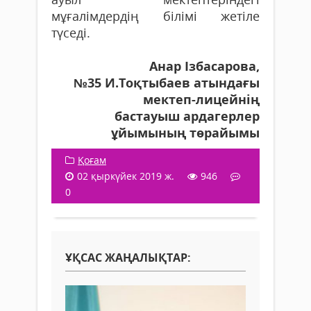
мұғалімдердің білімі жетіле
түседі.
Анар Ізбасарова,
№35 И.Тоқтыбаев атындағы
мектеп-лицейнің
бастауыш ардагерлер
ұйымының төрайымы
Қоғам
02 қыркүйек 2019 ж.
946
0
ҰҚСАС ЖАҢАЛЫҚТАР: