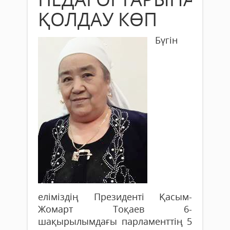
ҚОЛДАУ КӨП
Бүгін
еліміздің Президенті Қасым-
Жомарт Тоқаев 6-
шақырылымдағы парламенттің 5