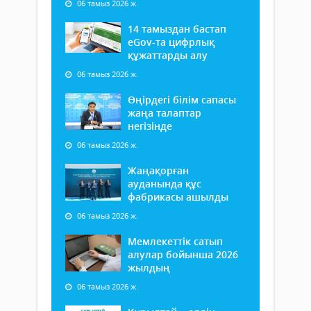
06 тамыз 2026 ж.
14 тамыздан бастап
еGov-та цифрлық
құжаттарды алу
06 тамыз 2026 ж.
Өңірдегі білім сапасы
жаңа талаптар
негізінде
06 тамыз 2026 ж.
Жаңақорған
ауданында құс
фабрикасы ашылды
06 тамыз 2026 ж.
Мемлекеттік сатып
алулар бойынша 2026
жылдың
06 тамыз 2026 ж.