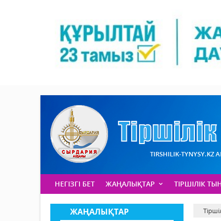
TIRSHILIK-TYNYSY.KZ 
НЕГІЗГІ БЕТ
ЖАҢАЛЫҚТАР
ТІРШІЛІК ТЫ
ЖАҢАЛЫҚТАР
Тірші