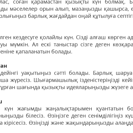
лас, соған қарамастан қызықты күн болмақ. Б
ды мәселелер орын алып, мазаңызды қашырса, е
рлығыңыз барлық жағдайдан оңай құтылуға септігін
лген кездесуге қолайлы күн. Сізді алғаш көрген ад
луы мүмкін. Ал ескі таныстар сізге деген көзқар
геніне қапаланатын болады.
тан
 дейінгі уақытыңыз сәтті болады. Барлық шаруа
ша жүресіз. Шығармашылық ізденістеріңізді ке
 тұрған шағында қызықты идеяларыңызды жүзеге ас
ш
гі күн жағымды жаңалықтарымен қуантатын бол
ныңызды білесіз. Өзіңізге деген сенімділігіңіз к
а кірісесіз. Өзіңізді және жақындарыңызды алаңда