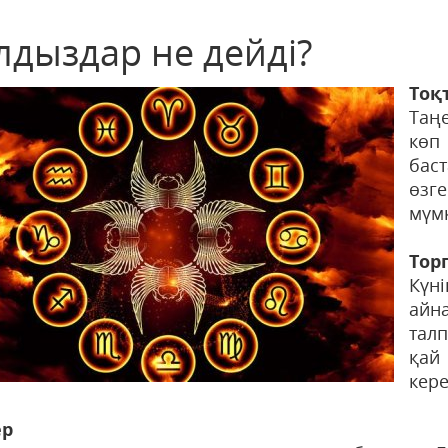
лдыздар не дейді?
Тоқ
Таң
көп
бас
өзге
мүмк
Тор
Күн
айна
талп
қай
кере
ер