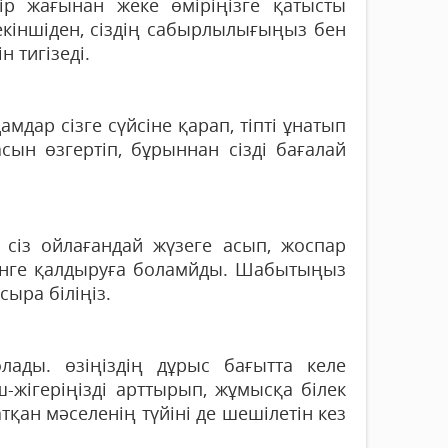
ір жағынан жеке өміріңізге қатысты
кіншіден, сіздің сабырлылығыңыз бен
 тигізеді.
амдар сізге сүйсіне қарап, тіпті ұнатып
асын өзгертіп, бұрыннан сізді бағалай
 сіз ойлағандай жүзеге асып, жоспар
йінге қалдыруға боламйды. Шабытыңыз
ыра біліңіз.
ады. өзіңіздің дұрыс бағытта келе
үш-жігеріңізді арттырып, жұмысқа білек
тқан мәселенің түйіні де шешілетін кез