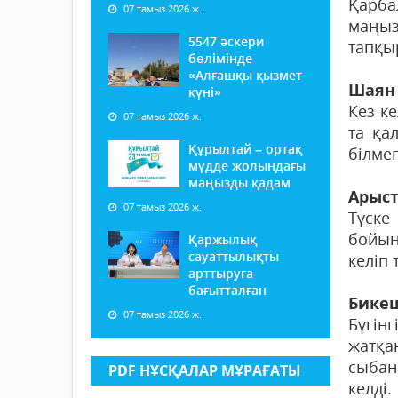
Қарба
07 тамыз 2026 ж.
маңыз
5547 әскери
тапқы
бөлімінде
«Алғашқы қызмет
Шаян
күні»
Кез ке
07 тамыз 2026 ж.
та қа
Құрылтай – ортақ
білме
мүдде жолындағы
маңызды қадам
Арыс
07 тамыз 2026 ж.
Түске
бойын
Қаржылық
сауаттылықты
келіп
арттыруға
бағытталған
Бике
07 тамыз 2026 ж.
Бүгін
жатқа
сыбан
PDF НҰСҚАЛАР МҰРАҒАТЫ
келді.