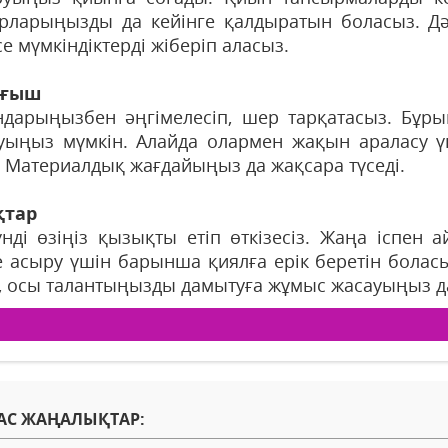
рларыңызды да кейінге қалдыратын боласыз. Дәл
е мүмкіндіктерді жіберіп аласыз.
йғыш
дарыңызбен әңгімелесіп, шер тарқатасыз. Бұры
уыңыз мүмкін. Алайда олармен жақын араласу ү
. Материалдық жағдайыңыз да жақсара түседі.
қтар
үнді өзіңіз қызықты етіп өткізесіз. Жаңа іспен 
е асыру үшін барынша қиялға ерік беретін болас
, осы талантыңызды дамытуға жұмыс жасауыңыз да
АС ЖАҢАЛЫҚТАР: