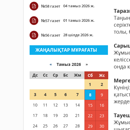
04 тамыз 2026 ж.
№58 газет
Тара
Таңың
01 тамыз 2026 ж.
№57 газет
серік
толы,
28 шілде 2026 ж.
№56 газет
Сары
ЖАҢАЛЫҚТАР МҰРАҒАТЫ
Жұмыс
келіс
«
Тамыз 2026 »
онда 
Дс
Сс
Ср
Бс
Жм
Сб
Жс
Мерг
1
2
Күнің
қатыс
3
4
5
6
7
8
9
жерде
10
11
12
13
14
15
16
Тауеш
17
18
19
20
21
22
23
Жұмыс
24
25
26
27
28
29
30
шығар