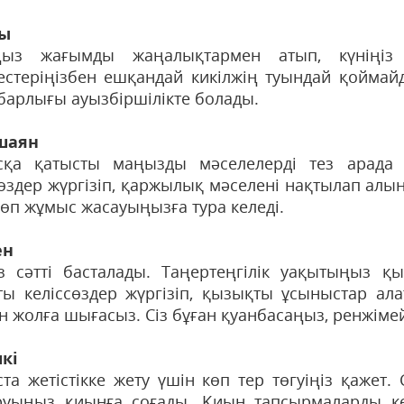
зы
ыз жағымды жаңалықтармен атып, күніңіз сә
тестеріңізбен ешқандай кикілжің туындай қоймай
 барлығы ауызбіршілікте болады.
шаян
қа қатысты маңызды мәселелерді тез арада ш
сөздер жүргізіп, қаржылық мәселені нақтылап алың
көп жұмыс жасауыңызға тура келеді.
ен
із сәтті басталады. Таңертеңгілік уақытыңыз қ
ты келіссөздер жүргізіп, қызықты ұсыныстар ал
н жолға шығасыз. Сіз бұған қуанбасаңыз, ренжімей
кі
та жетістікке жету үшін көп тер төгуіңіз қаже
уыңыз қиынға соғады. Қиын тапсырмаларды кей