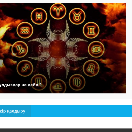
ұлдыздар не дейді?
кір қалдыру