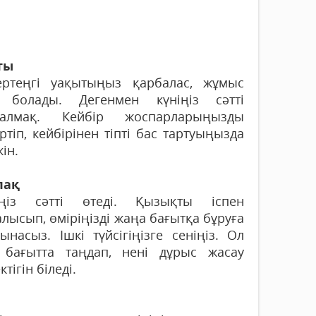
ты
ертеңгі уақытыңыз қарбалас, жұмыс
 болады. Дегенмен күніңіз сәтті
талмақ. Кейбір жоспарларыңызды
ртіп, кейбірінен тіпті бас тартуыңызда
ін.
пақ
іңіз сәтті өтеді. Қызықты іспен
лысып, өміріңізді жаңа бағытқа бұруға
ынасыз. Ішкі түйсігіңізге сеніңіз. Ол
 бағытта таңдап, нені дұрыс жасау
ктігін біледі.