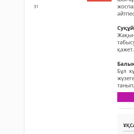
жоспа
31
әйтпес
Суқұ
Жақын
табыс
қажет
Балы
Бұл к
жүзег
танып
ҰҚС