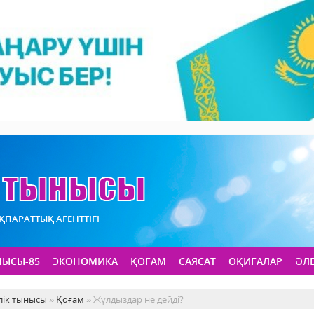
АҚПАРАТТЫҚ АГЕНТТІГІ
НЫСЫ-85
ЭКОНОМИКА
ҚОҒАМ
САЯСАТ
ОҚИҒАЛАР
ӘЛ
лік тынысы
»
Қоғам
» Жұлдыздар не дейді?