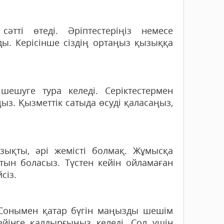
тті өтеді. Әріптестеріңіз немесе
ды. Керісінше сіздің ортаңыз қызыққа
ешуге тура келеді. Серіктестермен
ыз. Қызметтік сатыда өсуді қаласаңыз,
ызықты, әрі жемісті болмақ. Жұмысқа
атын боласыз. Түстен кейін ойламаған
сіз.
т. Сонымен қатар бүгін маңызды шешім
інге қалдырғыңыз келеді. Сол үшін