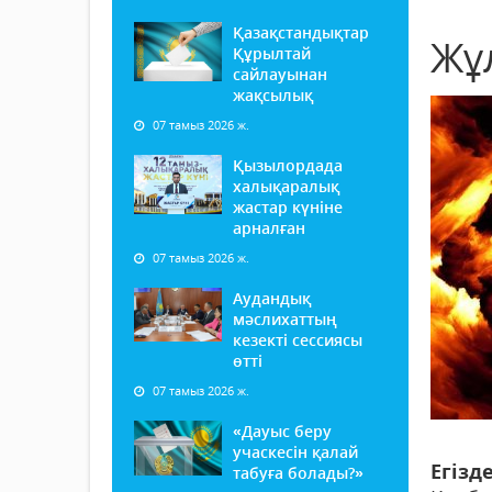
Қазақстандықтар
Жұ
Құрылтай
сайлауынан
жақсылық
07 тамыз 2026 ж.
Қызылордада
халықаралық
жастар күніне
арналған
07 тамыз 2026 ж.
Аудандық
мәслихаттың
кезекті сессиясы
өтті
07 тамыз 2026 ж.
«Дауыс беру
учаскесін қалай
Егізд
табуға болады?»