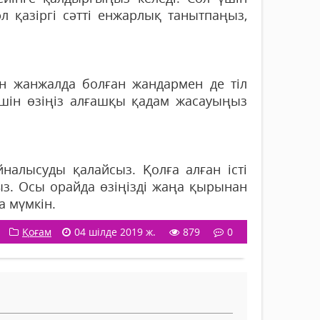
 қазіргі сәтті енжарлық танытпаңыз,
н жанжалда болған жандармен де тіл
шін өзіңіз алғашқы қадам жасауыңыз
айналысуды қалайсыз. Қолға алған істі
ыз. Осы орайда өзіңізді жаңа қырынан
 мүмкін.
Қоғам
04 шілде 2019 ж.
879
0