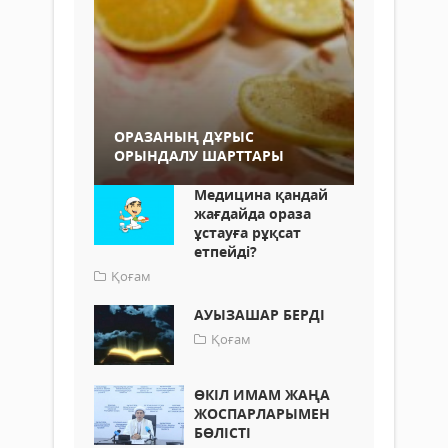
ОРАЗАНЫҢ ДҰРЫС
ОРЫНДАЛУ ШАРТТАРЫ
Медицина қандай
жағдайда ораза
ұстауға рұқсат
етпейді?
Қоғам
АУЫЗАШАР БЕРДІ
Қоғам
ӨКІЛ ИМАМ ЖАҢА
ЖОСПАРЛАРЫМЕН
БӨЛІСТІ