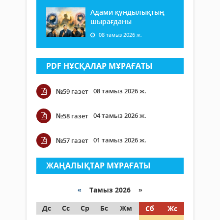
Адами құндылықтың
шырағданы
08 тамыз 2026 ж.
PDF НҰСҚАЛАР МҰРАҒАТЫ
08 тамыз 2026 ж.
№59 газет
04 тамыз 2026 ж.
№58 газет
01 тамыз 2026 ж.
№57 газет
ЖАҢАЛЫҚТАР МҰРАҒАТЫ
«
Тамыз 2026 »
Дс
Сс
Ср
Бс
Жм
Сб
Жс