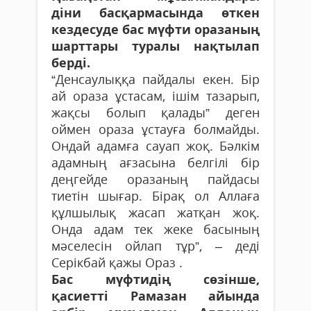
діни басқармасында өткен
кездесуде бас мүфти оразаның
шарттары туралы нақтылап
берді.
“Денсаулыққа пайдалы екен. Бір
ай ораза ұстасам, ішім тазарып,
жақсы болып қалады” деген
оймен ораза ұстауға болмайды.
Ондай адамға сауап жоқ. Бәлкім
адамның ағзасына белгілі бір
деңгейде оразаның пайдасы
тиетін шығар. Бірақ ол Аллаға
құлшылық жасап жатқан жоқ.
Онда адам тек жеке басының
мәселесін ойлап тұр”, – деді
Серікбай қажы Ораз .
Бас мүфтидің сөзінше,
қасиетті Рамазан айында