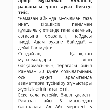
әрбір мұсылман Алланың
разылығы үшін ауыз бекітуі
тиіс.
“Рамазан айында мұсылман таза
ниет, кіршіксіз пейілмен
құлшылық еткенде ғана адамның
азғасына оразаның пайдасы
тиеді. Адам рухани байиды”, –
дейді Бас мүфти.
Сондай-ақ, Қазақстан
мұсылмандары діни
басқармасының төрағасы биыл
Рамазан 30 күнге созылатынын,
осы уақыт аралығында
азаматтарға түсіндіру жұмыстары
жүргізілетінін атап өтті.
Еске сала кетейік, биыл қасиетті
Рамазан айы 6 мамырдан
басталады. Ал Айт мерекесі 5