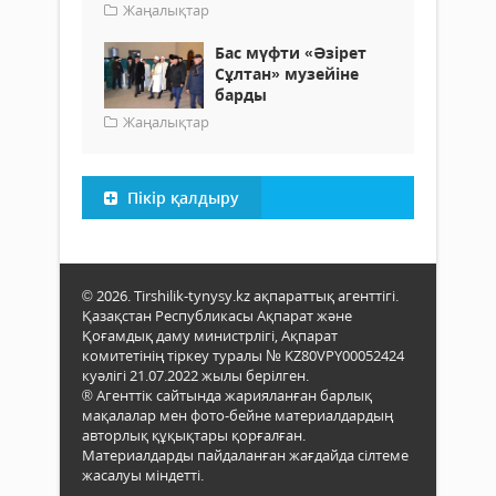
Жаңалықтар
Бас мүфти «Әзірет
Сұлтан» музейіне
барды
Жаңалықтар
Пікір қалдыру
© 2026. Tirshilik-tynysy.kz ақпараттық агенттігі.
Қазақстан Республикасы Ақпарат және
Қоғамдық даму министрлігі, Ақпарат
комитетінің тіркеу туралы № KZ80VPY00052424
куәлігі 21.07.2022 жылы берілген.
® Агенттік сайтында жарияланған барлық
мақалалар мен фото-бейне материалдардың
авторлық құқықтары қорғалған.
Материалдарды пайдаланған жағдайда сілтеме
жасалуы міндетті.