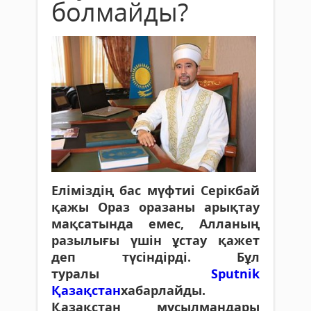
болмайды?
Еліміздің бас мүфтиі Серікбай
қажы Ораз оразаны арықтау
мақсатында емес, Алланың
разылығы үшін ұстау қажет
деп түсіндірді. Бұл
туралы
Sputnik
Қазақстан
хабарлайды.
Қазақстан мұсылмандары