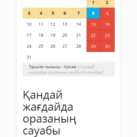
1
2
3
4
5
6
7
8
9
10
11
12
13
14
15
16
17
18
19
20
21
22
23
24
25
26
27
28
29
30
31
Тіршілік тынысы
»
Қоғам
» Қандай
жағдайда оразаның сауабы болмайды?
Қандай
жағдайда
оразаның
сауабы