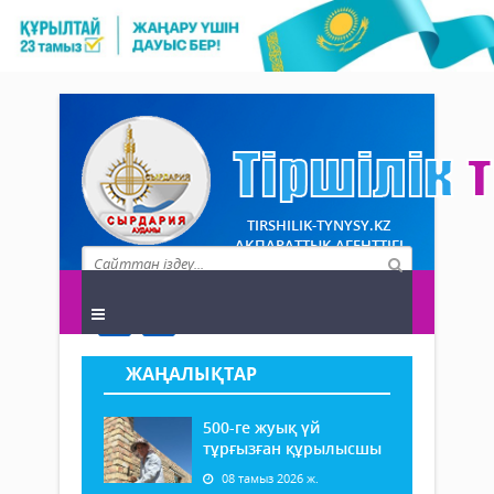
TIRSHILIK-TYNYSY.KZ
АҚПАРАТТЫҚ АГЕНТТІГІ
ЖАҢАЛЫҚТАР
500-ге жуық үй
тұрғызған құрылысшы
08 тамыз 2026 ж.