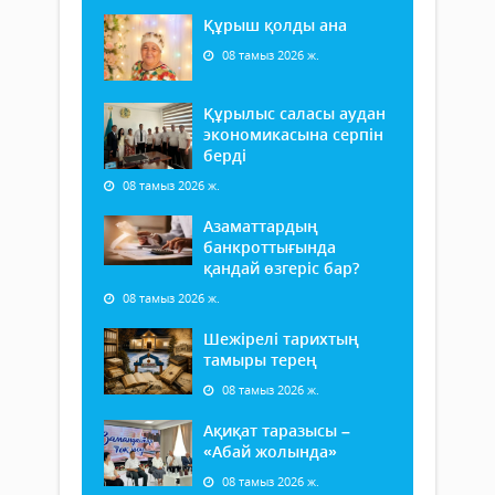
Құрыш қолды ана
08 тамыз 2026 ж.
Құрылыс саласы аудан
экономикасына серпін
берді
08 тамыз 2026 ж.
Азаматтардың
банкроттығында
қандай өзгеріс бар?
08 тамыз 2026 ж.
Шежірелі тарихтың
тамыры терең
08 тамыз 2026 ж.
Ақиқат таразысы –
«Абай жолында»
08 тамыз 2026 ж.