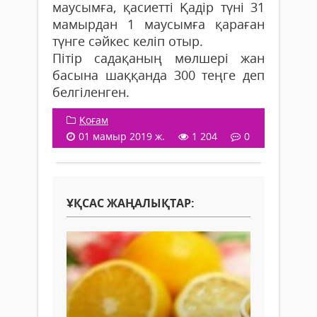
маусымға, қасиетті Қадір түні 31
мамырдан 1 маусымға қараған
түнге сәйкес келіп отыр.
Пітір садақаның мөлшері жан
басына шаққанда 300 теңге деп
белгіленген.
Қоғам
01 мамыр 2019 ж.
1 204
0
ҰҚСАС ЖАҢАЛЫҚТАР: