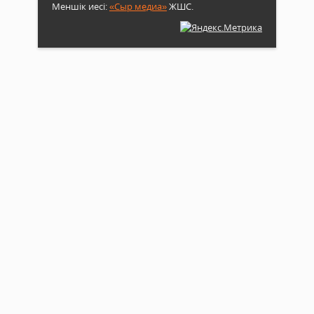
Меншік иесі:
«Сыр медиа»
ЖШС.