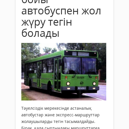
автобуспен жол
жүру тегін
болады
Тәуелсіздік мерекесінде астаналық
автобустар және экспресс-маршруттар
жолаушыларды тегін тасымалдайды.
Бірақ, қала сыртындағы маршруттарға