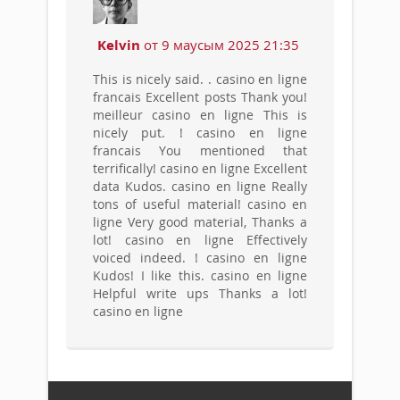
Kelvin
от 9 маусым 2025 21:35
This is nicely said. . casino en ligne
francais Excellent posts Thank you!
meilleur casino en ligne This is
nicely put. ! casino en ligne
francais You mentioned that
terrifically! casino en ligne Excellent
data Kudos. casino en ligne Really
tons of useful material! casino en
ligne Very good material, Thanks a
lot! casino en ligne Effectively
voiced indeed. ! casino en ligne
Kudos! I like this. casino en ligne
Helpful write ups Thanks a lot!
casino en ligne