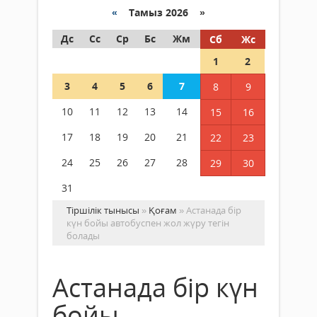
«
Тамыз 2026 »
Дс
Сс
Ср
Бс
Жм
Сб
Жс
1
2
3
4
5
6
7
8
9
10
11
12
13
14
15
16
17
18
19
20
21
22
23
24
25
26
27
28
29
30
31
Тіршілік тынысы
»
Қоғам
» Астанада бір
күн бойы автобуспен жол жүру тегін
болады
Астанада бір күн
бойы