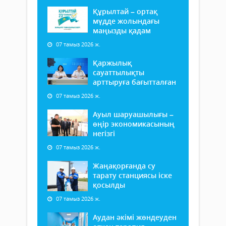
Құрылтай – ортақ
мүдде жолындағы
маңызды қадам
07 тамыз 2026 ж.
Қаржылық
сауаттылықты
арттыруға бағытталған
07 тамыз 2026 ж.
Ауыл шаруашылығы –
өңір экономикасының
негізгі
07 тамыз 2026 ж.
Жаңақорғанда су
тарату станциясы іске
қосылды
07 тамыз 2026 ж.
Аудан әкімі жөндеуден