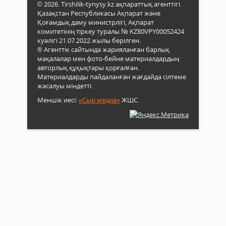
© 2026. Tirshilik-tynysy.kz ақпараттық агенттігі.
Қазақстан Республикасы Ақпарат және
Қоғамдық даму министрлігі, Ақпарат
комитетінің тіркеу туралы № KZ80VPY00052424
куәлігі 21.07.2022 жылы берілген.
® Агенттік сайтында жарияланған барлық
мақалалар мен фото-бейне материалдардың
авторлық құқықтары қорғалған.
Материалдарды пайдаланған жағдайда сілтеме
жасалуы міндетті.
Меншік иесі:
«Сыр медиа»
ЖШС.