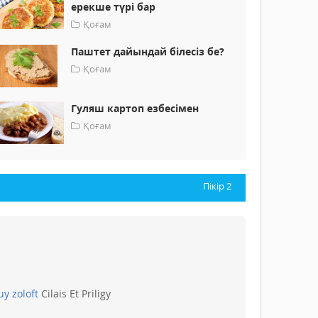
ерекше түрі бар
Қоғам
Паштет дайындай білесіз бе?
Қоғам
Гуляш картоп езбесімен
Қоғам
Пікір
2
uy zoloft
Cilais Et Priligy