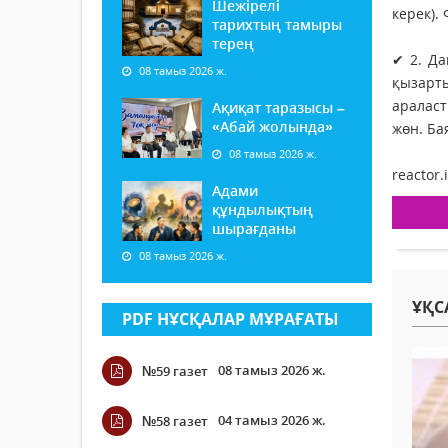
Шежірелі
керек).
тарихтың тамыры
терең
✔ 2. Да
08 тамыз 2026 ж.
қызарт
араласт
Ақиқат таразысы –
«Абай жолында»
жөн. Ба
08 тамыз 2026 ж.
reactor.
Адами
құндылықтың
шырағданы
08 тамыз 2026 ж.
ҰҚС
PDF НҰСҚАЛАР МҰРАҒАТЫ
08 тамыз 2026 ж.
№59 газет
04 тамыз 2026 ж.
№58 газет