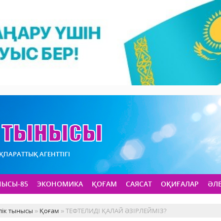
АҚПАРАТТЫҚ АГЕНТТІГІ
НЫСЫ-85
ЭКОНОМИКА
ҚОҒАМ
САЯСАТ
ОҚИҒАЛАР
ӘЛ
лік тынысы
»
Қоғам
» ТЕФТЕЛИДІ ҚАЛАЙ ӘЗІРЛЕЙМІЗ?