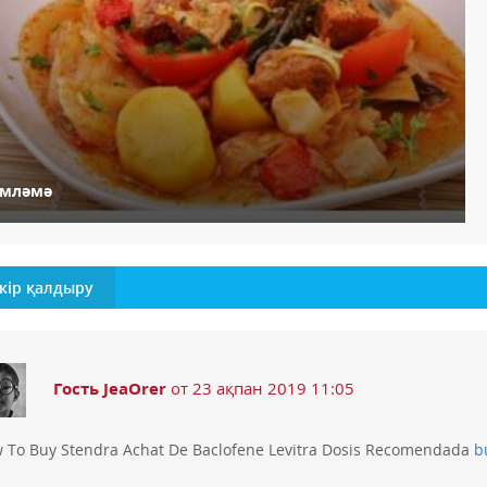
імләмә
кір қалдыру
Гость JeaOrer
от 23 ақпан 2019 11:05
 To Buy Stendra Achat De Baclofene Levitra Dosis Recomendada
b