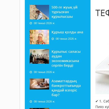
500-ге жуық үй
ТЕ
тұрғызған
құрылысшы
08 тамыз 2026 ж.
Құрыш қолды ана
08 тамыз 2026 ж.
Құрылыс саласы
аудан
экономикасына
серпін берді
08 тамыз 2026 ж.
Азаматтардың
банкроттығында
қандай өзгеріс
бар?
✔ 1. Сә
08 тамыз 2026 ж.
Пияз кү