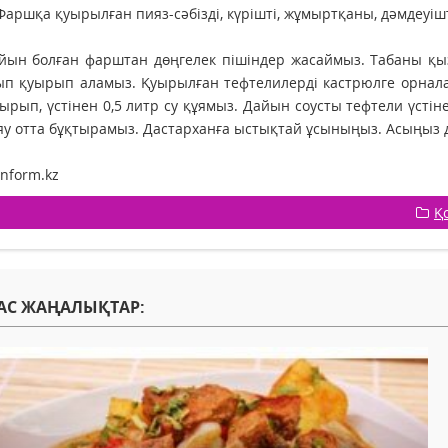
 Фаршқа қуырылған пияз-сәбізді, күрішті, жұмыртқаны, дәмдеуі
йын болған фарштан дөңгелек пішіндер жасаймыз. Табаны қыз
ып қуырып аламыз. Қуырылған тефтелилерді кастрюлге орнал
ырып, үстінен 0,5 литр су құямыз. Дайын соусты тефтели үстін
яу отта бұқтырамыз. Дастарханға ыстықтай ұсыныңыз. Асыңыз 
inform.kz
Қ
АС ЖАҢАЛЫҚТАР: