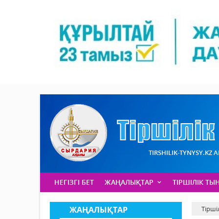
TIRSHILIK-TYNYSY.KZ 
НЕГІЗГІ БЕТ
ЖАҢАЛЫҚТАР
ТІРШІЛІК ТЫ
ЖАҢАЛЫҚТАР
Тірші