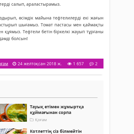
штерді салып, араластырамыз.
дырып, өсімдік майына тефтелилерді екі жағын
астырып шығамыз. Томат пастасы мен қаймақты
ен құямыз. Тефтели бетін біркелкі жауып тұрғаны
дәмді болсын!
оғам
24 желтоқсан 2018 ж.
1 657
2
Тауық етімен жұмыртқа
құймағынан сорпа
Қоғам
Котлеттің сіз білмейтін