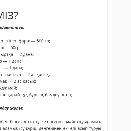
ІЗ?
едиенттер:
р етінен фарш — 500 гр;
іш — 60гр;
ыртқа — 2 дана;
з — 1 дана;
із — 1 дана;
ат пастаса — 2 ас қасық;
мақ — 2 ас қасық;
мдік май;
іне қарай тұз, бұрыш, бәмдеуіштер;
ндау жолы:
бізбен бірге алтын түске енгенше майға қуырамыз.
іп аламыз (су күріш деңгейінен екі елі асып тұруы