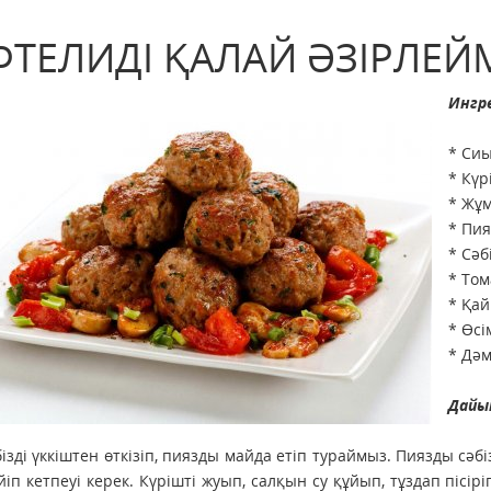
ФТЕЛИДІ ҚАЛАЙ ӘЗІРЛЕЙМ
Ингр
* Сиы
* Күр
* Жұм
* Пия
* Сәб
* Том
* Қай
* Өсі
* Дәм
Дайы
бізді үккіштен өткізіп, пиязды майда етіп тураймыз. Пиязды сә
йіп кетпеуі керек. Күрішті жуып, салқын су құйып, тұздап пісір