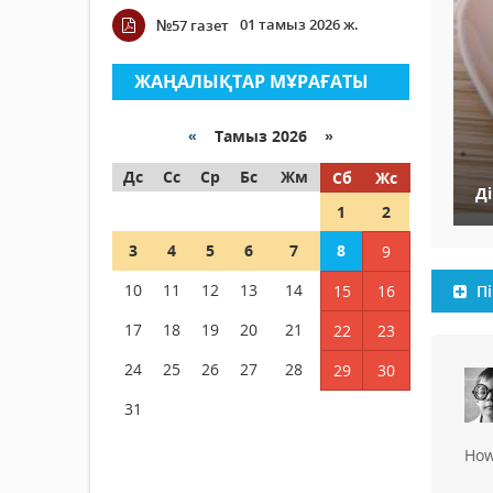
01 тамыз 2026 ж.
№57 газет
ЖАҢАЛЫҚТАР МҰРАҒАТЫ
«
Тамыз 2026 »
Дс
Сс
Ср
Бс
Жм
Сб
Жс
Д
1
2
3
4
5
6
7
8
9
10
11
12
13
14
15
16
Пі
17
18
19
20
21
22
23
24
25
26
27
28
29
30
31
How