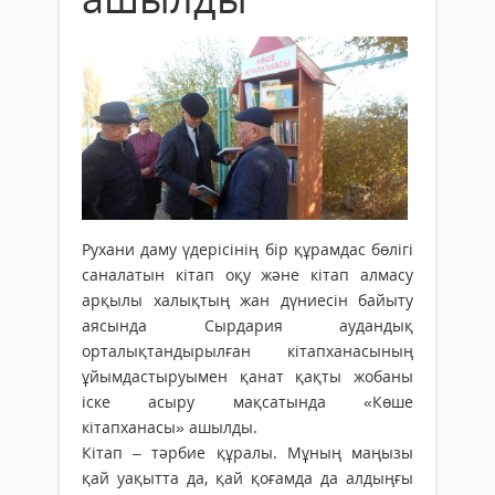
Рухани даму үдерісінің бір құрамдас бөлігі
саналатын кітап оқу және кітап алмасу
арқылы халықтың жан дүниесін байыту
аясында Сырдария аудандық
орталықтандырылған кітапханасының
ұйымдастыруымен қанат қақты жобаны
іске асыру мақсатында «Көше
кітапханасы» ашылды.
Кітап – тәрбие құралы. Мұның маңызы
қай уақытта да, қай қоғамда да алдыңғы