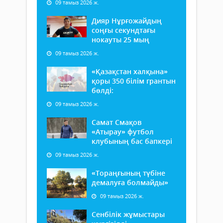
09 тамыз 2026 ж.
Дияр Нұрғожайдың
соңғы секундтағы
нокауты 25 мың
09 тамыз 2026 ж.
«Қазақстан халқына»
қоры 350 білім грантын
бөлді:
09 тамыз 2026 ж.
Самат Смақов
«Атырау» футбол
клубының бас бапкері
09 тамыз 2026 ж.
«Тораңғының түбіне
демалуға болмайды»
09 тамыз 2026 ж.
Сенбілік жұмыстары