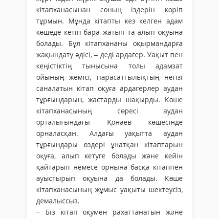
кітапханасынан соның іздерін көріп
тұрмын. Мұнда кітапты кез келген адам
көшеде кетіп бара жатып та алып оқуына
болады. Бұл кітапхананы оқырмандарға
жақындату әдісі, – деді ардагер. Уақыт пен
кеңістіктің тынысына толы адамзат
ойының жемісі, парасаттылықтың негізі
саналатын кітап оқуға ардагерлер аудан
тұрғындарын, жастарды шақырды. Көше
кітапханасының сөресі аудан
орталығындағы Қонаев көшесінде
орналасқан. Алдағы уақытта аудан
тұрғындары өздері ұнатқан кітаптарын
оқуға, алып кетуге болады және кейін
қайтарып немесе орнына басқа кітаппен
ауыстырып оқуына да болады. Көше
кітапханасының жұмыс уақыты шектеусіз,
демалыссыз.
– Біз кітап оқумен рахаттанатын және