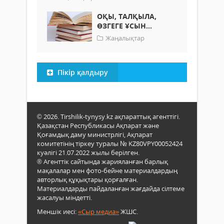
ОҚЫ, ТАЛҚЫЛА,
ӨЗГЕГЕ ҰСЫН...
Жаңалықтар
Пікір қалдыру
© 2026. Tirshilik-tynysy.kz ақпараттық агенттігі.
Қазақстан Республикасы Ақпарат және
Қоғамдық даму министрлігі, Ақпарат
комитетінің тіркеу туралы № KZ80VPY00052424
куәлігі 21.07.2022 жылы берілген.
® Агенттік сайтында жарияланған барлық
мақалалар мен фото-бейне материалдардың
авторлық құқықтары қорғалған.
Материалдарды пайдаланған жағдайда сілтеме
жасалуы міндетті.
Меншік иесі:
«Сыр медиа»
ЖШС.