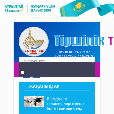
TIRSHILIK-TYNYSY.KZ
АҚПАРАТТЫҚ АГЕНТТІГІ
ЖАҢАЛЫҚТАР
Әкімдіктер
талапкерлерге неше
білім грантын бөлді