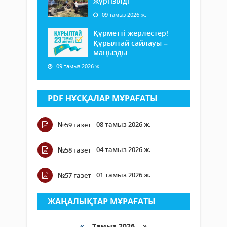
жүргізілді
09 тамыз 2026 ж.
Құрметті жерлестер!
Құрылтай сайлауы –
маңызды
09 тамыз 2026 ж.
PDF НҰСҚАЛАР МҰРАҒАТЫ
08 тамыз 2026 ж.
№59 газет
04 тамыз 2026 ж.
№58 газет
01 тамыз 2026 ж.
№57 газет
ЖАҢАЛЫҚТАР МҰРАҒАТЫ
«
Тамыз 2026 »