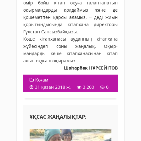
өмір бойы кітап оқуға талаптанатын
оқырмандарды қолдаймыз және де
қошеметпен қарсы аламыз, – деді жиын
қорытындысында кітапхана директоры
Гүлстан Сансызбайқызы.
Көше кітапханасы ауданның кітап­хана
жүйесіндегі соны жаңалық. Оқыр­
мандарды көше кітапханасынан кітап
алып оқуға шақырамыз.
ШаҺарбек НҰРСЕЙІТОВ
Қоғам
31 қазан 2018 ж.
3 200
0
ҰҚСАС ЖАҢАЛЫҚТАР: