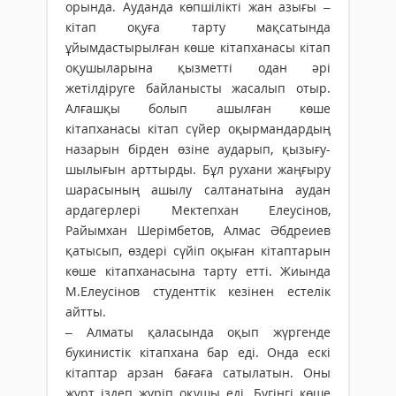
орында. Ауданда көпшілікті жан азығы –
кітап оқуға тарту мақсатында
ұйымдастырылған көше кітапханасы кітап
оқушыларына қызметті одан әрі
жетілдіруге байланысты жасалып отыр.
Алғашқы болып ашылған көше
кітапханасы кітап сүйер оқырмандардың
назарын бірден өзіне аударып, қызығу­
шылығын арттырды. Бұл рухани жаң­ғыру
шарасының ашылу салтанатына аудан
ардагерлері Мектепхан Елеусінов,
Райымхан Шерімбетов, Алмас Әбдреиев
қатысып, өздері сүйіп оқыған кітаптарын
көше кітапханасына тарту етті. Жиында
М.Елеусінов студенттік кезінен естелік
айтты.
– Алматы қаласында оқып жүргенде
букинистік кітапхана бар еді. Онда ескі
кітаптар арзан бағаға сатылатын. Оны
жұрт іздеп жүріп оқушы еді. Бүгінгі көше