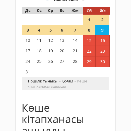
Дс
Сс
Ср
Бс
Жм
Сб
Жс
1
2
3
4
5
6
7
8
9
10
11
12
13
14
15
16
17
18
19
20
21
22
23
24
25
26
27
28
29
30
31
Тіршілік тынысы
»
Қоғам
» Көше
кітапханасы ашылды
Көше
кітапханасы
ашылды