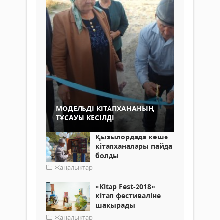
МОДЕЛЬДІ КІТАПХАНАНЫҢ
ТҰСАУЫ КЕСІЛДІ
Қызылордада көше
кітапханалары пайда
болды
Жаңалықтар
«Kitap Fest-2018»
кітап фестиваліне
шақырады
Жаңалықтар