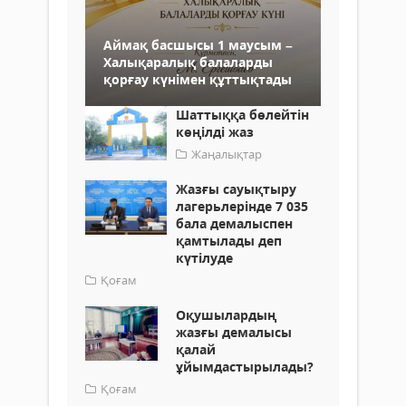
Аймақ басшысы 1 маусым –
Халықаралық балаларды
қорғау күнімен құттықтады
Шаттыққа бөлейтін
көңілді жаз
Жаңалықтар
Жазғы сауықтыру
лагерьлерінде 7 035
бала демалыспен
қамтылады деп
күтілуде
Қоғам
Оқушылардың
жазғы демалысы
қалай
ұйымдастырылады?
Қоғам