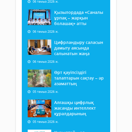
06 тамыз 2026 ж.
Қызылордада «Саналы
ұрпақ – жарқын
болашақ» атты
06 тамыз 2026 ж.
Цифрландыру саласын
дамыту аясында
салынатын жаңа
06 тамыз 2026 ж.
Өрт қауіпсіздігі
талаптарын сақтау – әр
азаматтың
05 тамыз 2026 ж.
Алғашқы цифрлық
жасанды интеллект
құралдарының
05 тамыз 2026 ж.