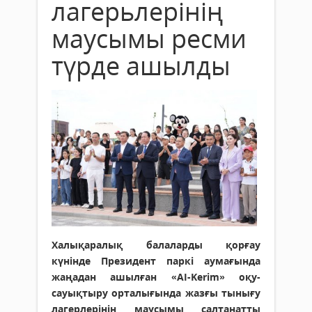
лагерьлерінің
маусымы ресми
түрде ашылды
Халықаралық балаларды қорғау
күнінде Президент паркі аумағында
жаңадан ашылған «AI-Kerim» оқу-
сауықтыру орталығында жазғы тынығу
лагерлерінің маусымы салтанатты