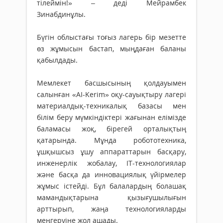
тілеймін!» – деді Мейрамбек
Зинабдинұлы.
Бүгін облыстағы тоғыз лагерь бір мезетте
өз жұмысын бастап, мыңдаған баланы
қабылдады.
Мемлекет басшысының қолдауымен
салынған «AI-Kerim» оқу-сауықтыру лагері
материалдық-техникалық базасы мен
білім беру мүмкіндіктері жағынан елімізде
баламасы жоқ, бірегей орталықтың
қатарында. Мұнда робототехника,
ұшқышсыз ұшу аппараттарын басқару,
инженерлік жобалау, IT-технологиялар
және басқа да инновациялық үйірмелер
жұмыс істейді. Бұл балалардың болашақ
мамандықтарына қызығушылығын
арттырып, жаңа технологияларды
меңгеруіне жол ашады.