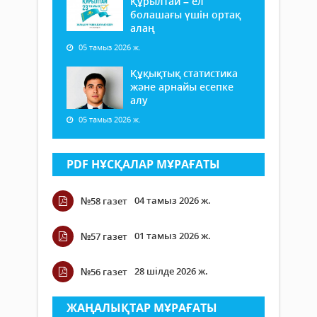
Құрылтай – ел
болашағы үшін ортақ
алаң
05 тамыз 2026 ж.
Құқықтық статистика
және арнайы есепке
алу
05 тамыз 2026 ж.
PDF НҰСҚАЛАР МҰРАҒАТЫ
04 тамыз 2026 ж.
№58 газет
01 тамыз 2026 ж.
№57 газет
28 шілде 2026 ж.
№56 газет
ЖАҢАЛЫҚТАР МҰРАҒАТЫ