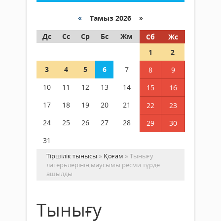
«
Тамыз 2026 »
Дс
Сс
Ср
Бс
Жм
Сб
Жс
1
2
3
4
5
6
7
8
9
10
11
12
13
14
15
16
17
18
19
20
21
22
23
24
25
26
27
28
29
30
31
Тіршілік тынысы
»
Қоғам
» Тынығу
лагерьлерінің маусымы ресми түрде
ашылды
Тынығу