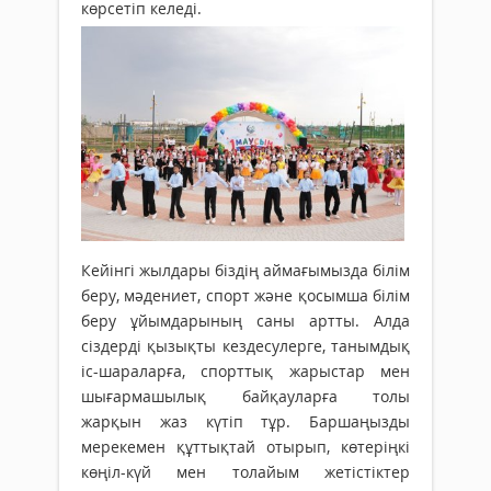
көрсетіп келеді.
Кейінгі жылдары біздің аймағымызда білім
беру, мәдениет, спорт және қосымша білім
беру ұйымдарының саны артты. Алда
сіздерді қызықты кездесулерге, танымдық
іс-шараларға, спорттық жарыстар мен
шығармашылық байқауларға толы
жарқын жаз күтіп тұр. Баршаңызды
мерекемен құттықтай отырып, көтеріңкі
көңіл-күй мен толайым жетістіктер