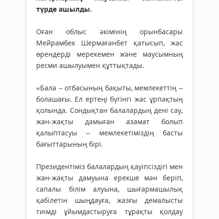
түрде ашылды.
Оған облыс әкімінің орынбасары
Мейрамбек Шермағанбет қатысып, жас
өрендерді мерекемен және маусымның
ресми ашылуымен құттықтады.
«Бала – отбасының бақыты, мемлекеттің –
болашағы. Ел ертеңі бүгінгі жас ұрпақтың
қолында. Сондықтан балалардың дені сау,
жан-жақты дамыған азамат болып
қалыптасуы – мемлекетіміздің басты
бағыттарының бірі.
Президентіміз балалардың қауіпсіздігі мен
жан-жақты дамуына ерекше мән беріп,
сапалы білім алуына, шығармашылық
қабілетін шыңдауға, жазғы демалысты
тиімді ұйымдастыруға тұрақты қолдау