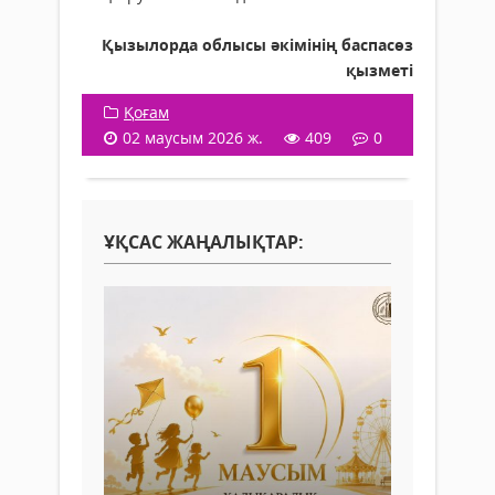
Қызылорда облысы әкімінің баспасөз
қызметі
Қоғам
02 маусым 2026 ж.
409
0
ҰҚСАС ЖАҢАЛЫҚТАР: