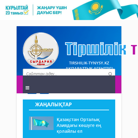
TIRSHILIK-TYNYSY.KZ
АҚПАРАТТЫҚ АГЕНТТІГІ
ЖАҢАЛЫҚТАР
Қазақстан Орталық
Азиядағы көшуге ең
қолайлы ел