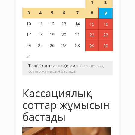
1
2
3
4
5
6
7
8
9
10
11
12
13
14
15
16
17
18
19
20
21
22
23
24
25
26
27
28
29
30
31
Тіршілік тынысы
»
Қоғам
» Кассациялық
соттар жұмысын бастады
Кассациялық
соттар жұмысын
бастады