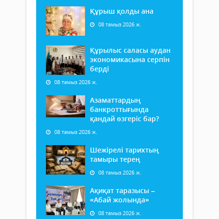
Құрыш қолды ана
08 тамыз 2026 ж.
Құрылыс саласы аудан
экономикасына серпін
берді
08 тамыз 2026 ж.
Азаматтардың
банкроттығында
қандай өзгеріс бар?
08 тамыз 2026 ж.
Шежірелі тарихтың
тамыры терең
08 тамыз 2026 ж.
Ақиқат таразысы –
«Абай жолында»
08 тамыз 2026 ж.