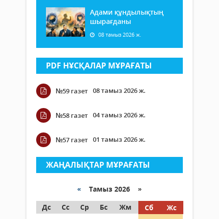
Адами құндылықтың
шырағданы
08 тамыз 2026 ж.
PDF НҰСҚАЛАР МҰРАҒАТЫ
08 тамыз 2026 ж.
№59 газет
04 тамыз 2026 ж.
№58 газет
01 тамыз 2026 ж.
№57 газет
ЖАҢАЛЫҚТАР МҰРАҒАТЫ
«
Тамыз 2026 »
Дс
Сс
Ср
Бс
Жм
Сб
Жс