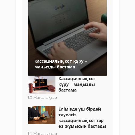
Кассациялық сот құру –
маңызды бастама
Кассациялық сот
құру – маңызды
бастама
Жаңалықтар
Елімізде үш бірдей
тәуелсіз
кассациялық соттар
өз жұмысын бастады
Жаңалықтар