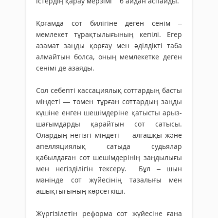
істердің қарау мерзімі 6 айдан аспайды.
Қоғамда сот билігіне деген сенім –
мемлекет тұрақтылығының кепілі. Егер
азамат заңды қорғау мен әділдікті таба
алмайтын болса, оның мемлекетке деген
сенімі де азаяды.
Сол себепті кассациялық соттардың басты
міндеті — төмен тұрған соттардың заңды
күшіне енген шешімдеріне қатысты арыз-
шағымдарды қарайтын сот сатысы.
Олардың негізгі міндеті — алғашқы және
апелляциялық сатыда судьялар
қабылдаған сот шешімдерінің заңдылығы
мен негізділігін тексеру. Бұл – шын
мәнінде сот жүйесінің тазалығы мен
ашықтығының көрсеткіші.
Жүргізілетін реформа сот жүйесіне ғана