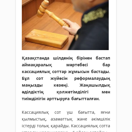
Қазақстанда шілденің бірінен бастап
аймақаралық мәртебесі бар
кассациялық соттар жұмысын бастады.
Бұл сот жүйесін реформалаудың
маңызды кезеңі. Жаңашылдық
әділдіктің қолжетімділігі мен
тиімділігін арттыруға бағытталған.
Кассациялық сот үш бағытта, яғни
қылмыстық, азаматтық және әкімшілік
істерді толық қарайды. Кассациялық сотта