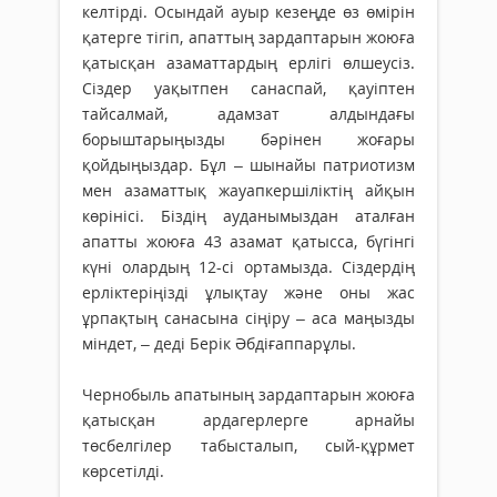
келтірді. Осындай ауыр кезеңде өз өмірін
қатерге тігіп, апаттың зардаптарын жоюға
қатысқан азаматтардың ерлігі өлшеусіз.
Сіздер уақытпен санаспай, қауіптен
тайсалмай, адамзат алдындағы
борыштарыңызды бәрінен жоғары
қойдыңыздар. Бұл – шынайы патриотизм
мен азаматтық жауапкершіліктің айқын
көрінісі. Біздің ауданымыздан аталған
апатты жоюға 43 азамат қатысса, бүгінгі
күні олардың 12-сі ортамызда. Сіздердің
ерліктеріңізді ұлықтау және оны жас
ұрпақтың санасына сіңіру – аса маңызды
міндет, – деді Берік Әбдіғаппарұлы.
Чернобыль апатының зардаптарын жоюға
қатысқан ардагерлерге арнайы
төсбелгілер табысталып, сый-құрмет
көрсетілді.