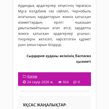
Аудандық ардагерлер кеңесінің төрағасы
Мұса Келдібаев сөз сөйлеп, Чернобыль
апатының зардаптарын жоюға қатысқан
азаматтардың ерлігі ешқашан
ұмытылмайтынын атап өтсе, зардапты
жоюға қатысқан ардагерлер ұсыныс-
пікірлерін жеткізіп, көрсетілген құрмет
үшін алғыстарын білдірді.
Сырдария ауданы әкімінің баспасөз
қызметі
Қоғам
24 сәуір 2026 ж.
924
0
ҰҚСАС ЖАҢАЛЫҚТАР: