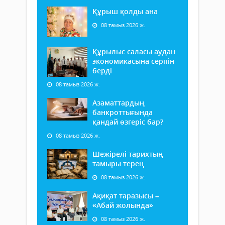
Құрыш қолды ана
08 тамыз 2026 ж.
Құрылыс саласы аудан
экономикасына серпін
берді
08 тамыз 2026 ж.
Азаматтардың
банкроттығында
қандай өзгеріс бар?
08 тамыз 2026 ж.
Шежірелі тарихтың
тамыры терең
08 тамыз 2026 ж.
Ақиқат таразысы –
«Абай жолында»
08 тамыз 2026 ж.