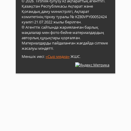
© 2026. Tirshilik-tynysy.kz ақпараттық агенттігі.
Қазақстан Республикасы Ақпарат және
Қоғамдық даму министрлігі, Ақпарат
комитетінің тіркеу туралы № KZ80VPY00052424
куәлігі 21.07.2022 жылы берілген.
® Агенттік сайтында жарияланған барлық
мақалалар мен фото-бейне материалдардың
авторлық құқықтары қорғалған.
Материалдарды пайдаланған жағдайда сілтеме
жасалуы міндетті.
Меншік иесі:
«Сыр медиа»
ЖШС.