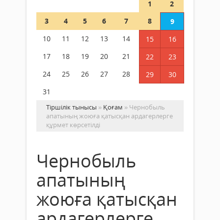
1
2
3
4
5
6
7
8
9
10
11
12
13
14
15
16
17
18
19
20
21
22
23
24
25
26
27
28
29
30
31
Тіршілік тынысы
»
Қоғам
» Чернобыль
апатының жоюға қатысқан ардагерлерге
құрмет көрсетілді
Чернобыль
апатының
жоюға қатысқан
ардагерлерге