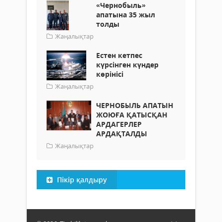
«Чернобыль»
апатына 35 жыл
толды
Жаңалықтар
Естен кетпес
күрсінген күндер
көрінісі
Жаңалықтар
ЧЕРНОБЫЛЬ АПАТЫН
ЖОЮҒА ҚАТЫСҚАН
АРДАГЕРЛЕР
АРДАҚТАЛДЫ
Жаңалықтар
Пікір қалдыру