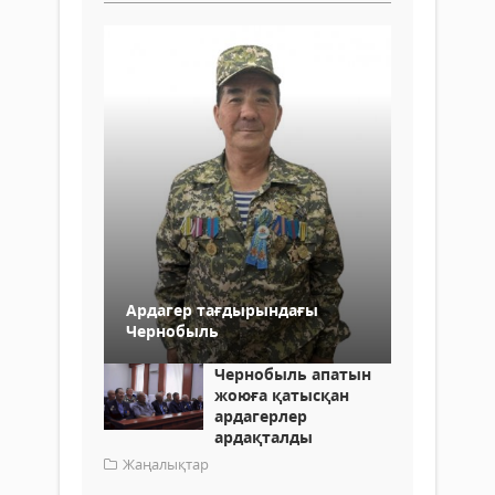
Ардагер тағдырындағы
Чернобыль
Чернобыль апатын
жоюға қатысқан
ардагерлер
ардақталды
Жаңалықтар