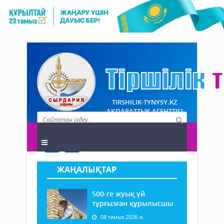
TIRSHILIK-TYNYSY.KZ
АҚПАРАТТЫҚ АГЕНТТІГІ
ЖАҢАЛЫҚТАР
500-ге жуық үй
тұрғызған құрылысшы
08 тамыз 2026 ж.