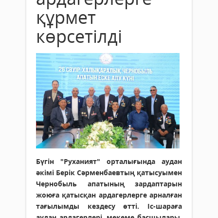
құрмет
көрсетілді
Бүгін "Руханият" орталығында аудан
әкімі Берік Сәрменбаевтың қатысуымен
Чернобыль апатының зардаптарын
жоюға қатысқан ардагерлерге арналған
тағылымды кездесу өтті. Іс-шараға
аудан ардагерлері, мекеме басшылары,