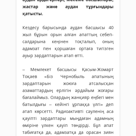
жастар және аудан тұрғындары
қатысты.
Кездесу барысында аудан басшысы 40
жыл бұрын орын алған апаттың себеп-
салдарына кеңінен тоқталып, оның
адамзат пен қоршаған ортаға тигізген
ауыр зардаптарын атап өтті.
– Мемлекет басшысы Қасым-Жомарт
Тоқаев «Біз Чернобыль апатының
зардаптарын жоюға атсалысқан
азаматтардың ерлігін әрдайым жоғары
бағалаймыз. Олардың жанқияр еңбегі мен
батылдығы – кейінгі ұрпаққа үлгі» деп
атап көрсетті. Радиоактивті сәуленің аса
қауіпті зардаптары мыңдаған адамның
өміріне үлкен қауіп төндірді. Бұл апат
табиғатқа да, адамзатқа да орасан зиян