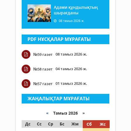
Адами құндылықтың
шырағданы
08 тамыз 2026 ж.
PDF НҰСҚАЛАР МҰРАҒАТЫ
08 тамыз 2026 ж.
№59 газет
04 тамыз 2026 ж.
№58 газет
01 тамыз 2026 ж.
№57 газет
ЖАҢАЛЫҚТАР МҰРАҒАТЫ
«
Тамыз 2026 »
Дс
Сс
Ср
Бс
Жм
Сб
Жс