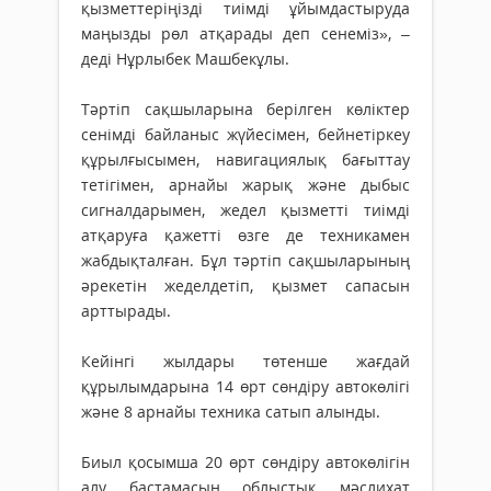
қызметтеріңізді тиімді ұйымдастыруда
маңызды рөл атқарады деп сенеміз», –
деді Нұрлыбек Машбекұлы.
Тәртіп сақшыларына берілген көліктер
сенімді байланыс жүйесімен, бейнетіркеу
құрылғысымен, навигациялық бағыттау
тетігімен, арнайы жарық және дыбыс
сигналдарымен, жедел қызметті тиімді
атқаруға қажетті өзге де техникамен
жабдықталған. Бұл тәртіп сақшыларының
әрекетін жеделдетіп, қызмет сапасын
арттырады.
Кейінгі жылдары төтенше жағдай
құрылымдарына 14 өрт сөндіру автокөлігі
және 8 арнайы техника сатып алынды.
Биыл қосымша 20 өрт сөндіру автокөлігін
алу бастамасын облыстық мәслихат