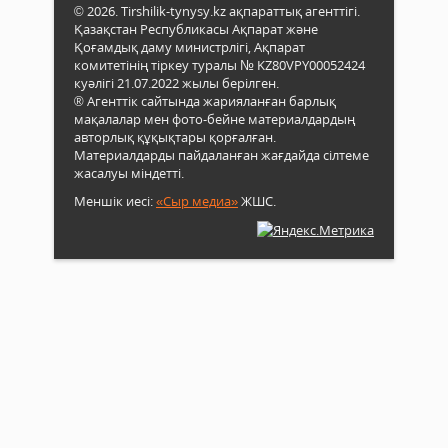
© 2026. Tirshilik-tynysy.kz ақпараттық агенттігі.
Қазақстан Республикасы Ақпарат және
Қоғамдық даму министрлігі, Ақпарат
комитетінің тіркеу туралы № KZ80VPY00052424
куәлігі 21.07.2022 жылы берілген.
® Агенттік сайтында жарияланған барлық
мақалалар мен фото-бейне материалдардың
авторлық құқықтары қорғалған.
Материалдарды пайдаланған жағдайда сілтеме
жасалуы міндетті.
Меншік иесі:
«Сыр медиа»
ЖШС.