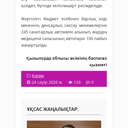
қолдап, бүгінде келісімшарт рәсімделуде.
Жергілікті бюджет есебінен барлық елді
мекеннің денсаулық сақтау мекемелеріне
245 санитарлық автокөлік алынып, өңірдің
медицина саласының автопаркі 100 пайыз
жаңартылды.
Қызылорда облысы әкімінің баспасөз
қызметі
Қоғам
24 сәуір 2026 ж.
129
0
ҰҚСАС ЖАҢАЛЫҚТАР: