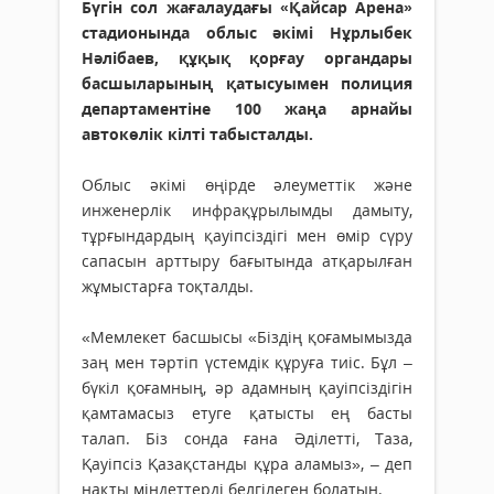
Бүгін сол жағалаудағы «Қайсар Арена»
стадионында облыс әкімі Нұрлыбек
Нәлібаев, құқық қорғау органдары
басшыларының қатысуымен полиция
департаментіне 100 жаңа арнайы
автокөлік кілті табысталды.
Облыс әкімі өңірде әлеуметтік және
инженерлік инфрақұрылымды дамыту,
тұрғындардың қауіпсіздігі мен өмір сүру
сапасын арттыру бағытында атқарылған
жұмыстарға тоқталды.
«Мемлекет басшысы «Біздің қоғамымызда
заң мен тәртіп үстемдік құруға тиіс. Бұл –
бүкіл қоғамның, әр адамның қауіпсіздігін
қамтамасыз етуге қатысты ең басты
талап. Біз сонда ғана Әділетті, Таза,
Қауіпсіз Қазақстанды құра аламыз», – деп
нақты міндеттерді белгілеген болатын.