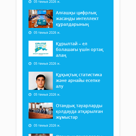
05 тамыз 2026 ж.
Алғашқы цифрлық
жасанды интеллект
құралдарының
05 тамыз 2026 ж.
Құрылтай – ел
болашағы үшін ортақ
алаң
05 тамыз 2026 ж.
Құқықтық статистика
және арнайы есепке
алу
05 тамыз 2026 ж.
Отандық тауарларды
қолдауда атқарылған
жұмыстар
05 тамыз 2026 ж.