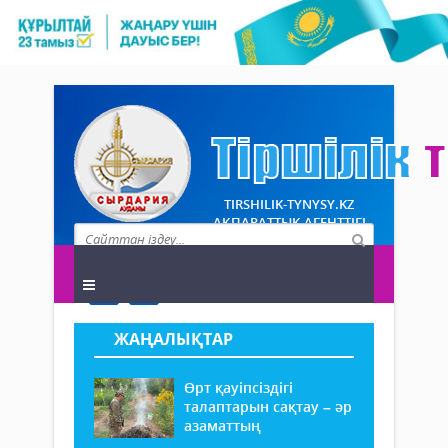
TIRSHILIK-TYNYSY.KZ
АҚПАРАТТЫҚ АГЕНТТІГІ
ЖАҢАЛЫҚТАР
Өрт қауіпсіздігі
талаптарын сақтау – әр
азаматтың