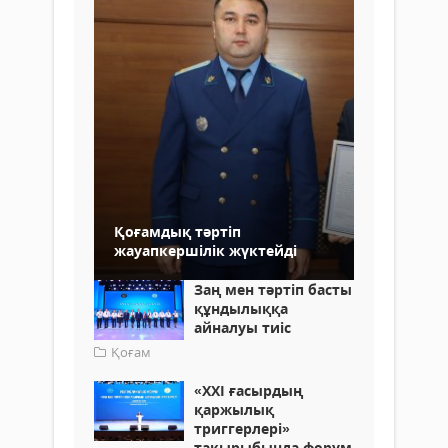
Қоғамдық тәртіп
жауапкершілік жүктейді
Заң мен тәртіп басты
құндылыққа
айналуы тиіс
Қоғам
«XXI ғасырдың
қаржылық
триггерлері»
тақырыбында форум