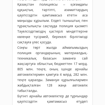
Қазақстан полициясы – қоғамдағы
құқықтық тәртіпті, азаматтардың
қауіпсіздігін қамтамасыз ететін аса
маңызды құрылым. Елдегі тыныштық пен
тұрақтылықты сақтауда полиция қызметі
Тәуелсіздігіміздің қастерлі міндеттеріне
көлеңке түсірмей, берекелі бірлігімізді
сақтауға үлес қосуда.
Соңғы төрт жылда аймағымыздың
полиция органдарының материалдық-
техникалық базасын заманға сай
жақсартуға облыстық бюджеттен 17 млрд.
805 млн. теңге, оның ішінде арнайы
автокөліктермен қамтуға 4 млрд. 282 млн.
теңге қаралды. Замануи құрылғылармен
жабдықталған 128 жаңа автокөлік
табысталды.
Бүгінгі арнайы автокөліктер де тұрғындар
қауіпсіздігін қамтамасыз етудегі