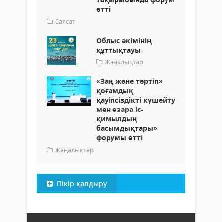
өтті
Саясат
Облыс әкімінің
құттықтауы
Жаңалықтар
«Заң және тәртіп»
қоғамдық
қауіпсіздікті күшейту
мен өзара іс-
қимылдың
басымдықтары»
форумы өтті
Жаңалықтар
Пікір қалдыру