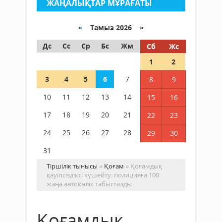
ЖАҢАЛЫҚТАР МҰРАҒАТЫ
«
Тамыз 2026 »
Дс
Сс
Ср
Бс
Жм
Сб
Жс
1
2
3
4
5
6
7
8
9
10
11
12
13
14
15
16
17
18
19
20
21
22
23
24
25
26
27
28
29
30
31
Тіршілік тынысы
»
Қоғам
» Қоғамдық
қауіпсіздікті күшейту: полицияға 100
жаңа автокөлік табысталды
Қоғамдық