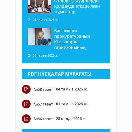
Отандық тауарларды
қолдауда атқарылған
жұмыстар
05 тамыз 2026 ж.
Бас әскери
прокуратураның
Қызылорда
гарнизонының
05 тамыз 2026 ж.
PDF НҰСҚАЛАР МҰРАҒАТЫ
04 тамыз 2026 ж.
№58 газет
01 тамыз 2026 ж.
№57 газет
28 шілде 2026 ж.
№56 газет