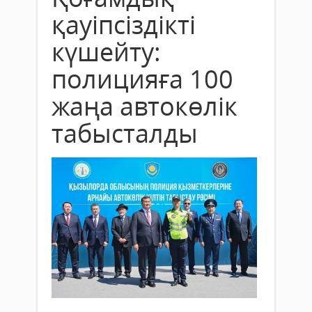
қауіпсіздікті
күшейту:
полицияға 100
жаңа автокөлік
табысталды