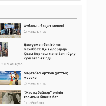
Отбасы – бақыт мекені
Жаңалықтар
Дәстүрмен бекітілген
махаббат: Қызылордада
Қозы Көрпеш және Баян Сұлу
күні атап өтілді
Жаңалықтар
Мәртебесі артқан ұлттық
мереке
Жаңалықтар
"Жас жұбайлар" әнінің
тарихын білесіз бе?
Бейнебаян