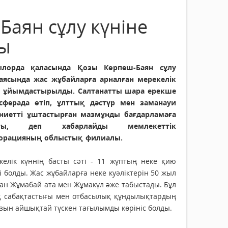
аян сұлу күніне
ды
лорда қаласында Қозы Көрпеш-Баян сұлу
 аясында жас жұбайларға арналған мерекелік
м ұйымдастырылды. Салтанатты шара ерекше
сферада өтіп, ұлттық дәстүр мен заманауи
ниетті ұштастырған мазмұнды бағдарламаға
сты, деп хабарлайды мемлекеттік
орацияның облыстық филиалы.
келік күннің басты сәті - 11 жұптың неке қию
і болды. Жас жұбайларға неке куәліктерін 50 жыл
ан Жұмабай ата мен Жұмакүл әже табыстады. Бұл
қ сабақтастығы мен отбасылық құндылықтардың
зын айшықтай түскен тағылымды көрініс болды.