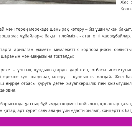
Жас 
Қоны
й мәні терең мерекеде шаңырақ көтеру – біз үшін үлкен бақыт.
арша жас жұбайларға бақыт тілейміз», - атап өтті жас жұбайлар.
ттарға арналған үкімет» мемлекеттік корпорациясы облы
а шараның мән-маңызына тоқталды:
ереке – ұлттық құндылықтарды дәріптеп, отбасы институтын
й ерекше күні шаңырақ көтеруі – қуанышты жағдай. Жыл бас
іш өңірде отбасы құруға деген жауапкершілік пен қызығушыл
ановна.
 барысында ұлттық бұйымдар көрмесі қойылып, қонақтар қаз
 қатар, арт-сурет салу алаңы ұйымдастырылып, концерттік бағд