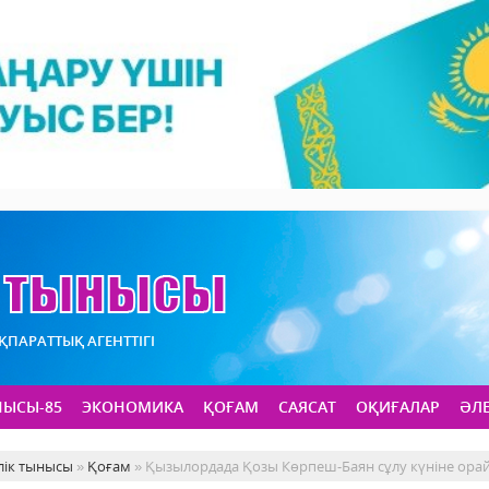
АҚПАРАТТЫҚ АГЕНТТІГІ
НЫСЫ-85
ЭКОНОМИКА
ҚОҒАМ
САЯСАТ
ОҚИҒАЛАР
ӘЛ
лік тынысы
»
Қоғам
» Қызылордада Қозы Көрпеш-Баян сұлу күніне орай