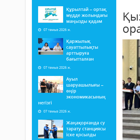
Құрылтай – ортақ
Қы
мүдде жолындағы
маңызды қадам
ор
07 тамыз 2026 ж.
Қаржылық
сауаттылықты
арттыруға
бағытталған
07 тамыз 2026 ж.
Ауыл
шаруашылығы –
өңір
экономикасының
негізгі
07 тамыз 2026 ж.
Жаңақорғанда су
тарату станциясы
іске қосылды