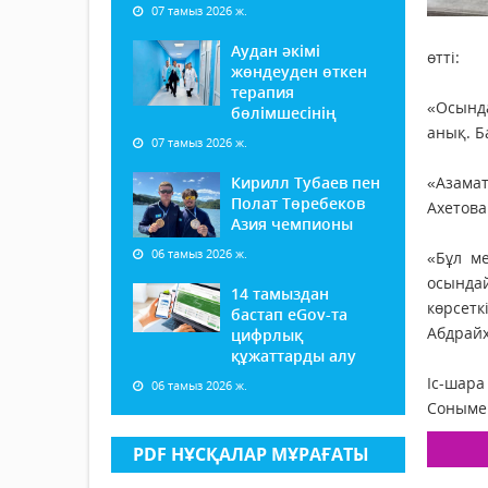
07 тамыз 2026 ж.
Аудан әкімі
өтті:
жөндеуден өткен
терапия
«Осында
бөлімшесінің
анық. Б
07 тамыз 2026 ж.
Кирилл Тубаев пен
«Азама
Полат Төребеков
Ахетов
Азия чемпионы
06 тамыз 2026 ж.
«Бұл м
осында
14 тамыздан
көрсетк
бастап еGov-та
Абдрайх
цифрлық
құжаттарды алу
Іс-шара
06 тамыз 2026 ж.
Сонымен
PDF НҰСҚАЛАР МҰРАҒАТЫ