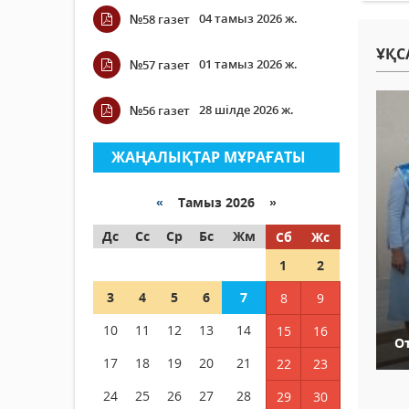
04 тамыз 2026 ж.
№58 газет
ҰҚС
01 тамыз 2026 ж.
№57 газет
28 шілде 2026 ж.
№56 газет
ЖАҢАЛЫҚТАР МҰРАҒАТЫ
«
Тамыз 2026 »
Дс
Сс
Ср
Бс
Жм
Сб
Жс
1
2
3
4
5
6
7
8
9
10
11
12
13
14
15
16
О
17
18
19
20
21
22
23
24
25
26
27
28
29
30