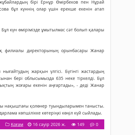
жұбайлардың бірі Ернұр Өмірбеков пен Нұрай
сова бұл күннің олар үшін ерекше екенін атап
 Бұл күн өмірімізде ұмытылмас сәт болып қалары
стық филиалы директорының орынбасары Жанар
 нығайтудың жарқын үлгісі. Бүгінгі жастардың
ынан бері облысымызда 635 неке тіркелді. Бұл
ықтың жоғары екенін аңғартады», - деді Жанар
ақы нақыштағы қолөнер туындыларымен танысты.
арлама көпшілікке көтеріңкі көңіл күй сыйлады.
Қоғам
16 сәуір 2026 ж.
149
0