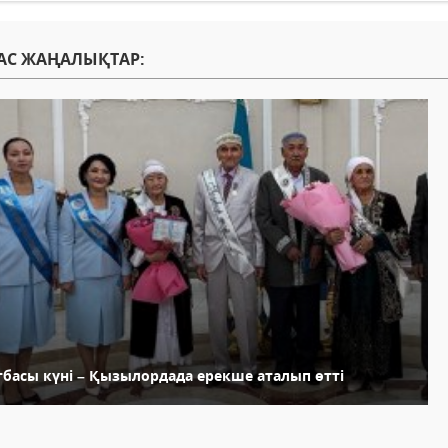
АС ЖАҢАЛЫҚТАР:
тбасы күні – Қызылордада ерекше аталып өтті