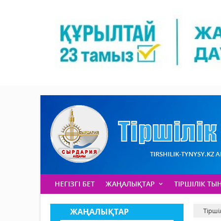
TIRSHILIK-TYNYSY.KZ 
НЕГІЗГІ БЕТ
ЖАҢАЛЫҚТАР
ТІРШІЛІК ТЫ
ЖАҢАЛЫҚТАР
Тірші