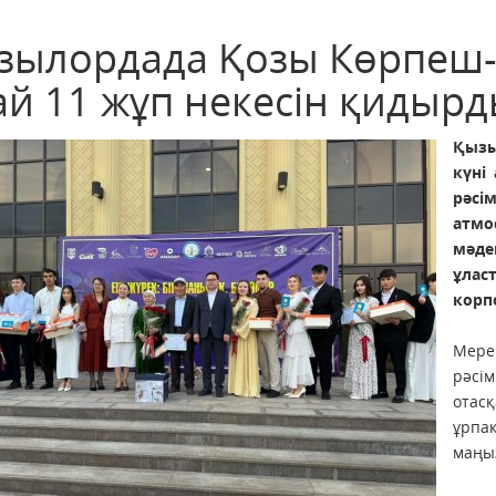
зылордада Қозы Көрпеш-Б
ай 11 жұп некесін қидыр
Қызы
күні
рәсі
атмо
мәде
ұла
корп
Мере
рәсім
отасқ
ұрпа
маңы