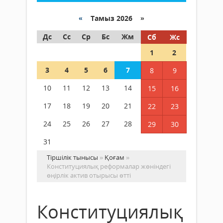
«
Тамыз 2026 »
Дс
Сс
Ср
Бс
Жм
Сб
Жс
1
2
3
4
5
6
7
8
9
10
11
12
13
14
15
16
17
18
19
20
21
22
23
24
25
26
27
28
29
30
31
Тіршілік тынысы
»
Қоғам
»
Конституциялық реформалар жөніндегі
өңірлік актив отырысы өтті
Конституциялық