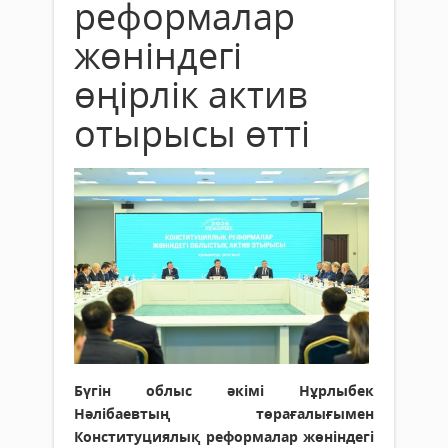
реформалар
жөніндегі
өңірлік актив
отырысы өтті
Бүгін облыс әкімі Нұрлыбек
Нәлібаевтың төрағалығымен
Конституциялық реформалар жөніндегі