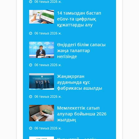
06 тамыз 2026 ж.
14 тамыздан бастап
еGov-та цифрлық
құжаттарды алу
06 тамыз 2026 ж.
Өңірдегі білім сапасы
жаңа талаптар
негізінде
06 тамыз 2026 ж.
Жаңақорған
ауданында құс
фабрикасы ашылды
06 тамыз 2026 ж.
Мемлекеттік сатып
алулар бойынша 2026
жылдың
06 тамыз 2026 ж.