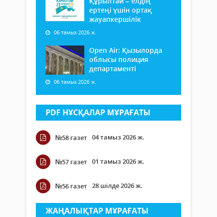
Құрылтай – елдің
ертеңі үшін ортақ
жауапкершілік
06 тамыз 2026 ж.
Open Air: Қызылорда
облысы полиция
департаменті
06 тамыз 2026 ж.
PDF НҰСҚАЛАР МҰРАҒАТЫ
04 тамыз 2026 ж.
№58 газет
01 тамыз 2026 ж.
№57 газет
28 шілде 2026 ж.
№56 газет
ЖАҢАЛЫҚТАР МҰРАҒАТЫ