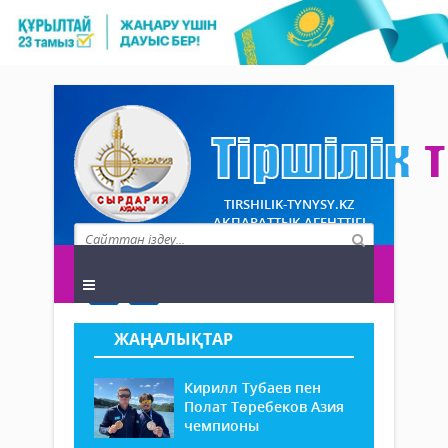
TIRSHILIK-TYNYSY.KZ
АҚПАРАТТЫҚ АГЕНТТІГІ
ЖАҢАЛЫҚТАР
Кирилл Тубаев пен
Полат Төребеков Азия
чемпионы