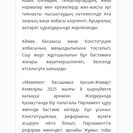
Ашық қоғамдық талқылаулардың, жаңа
нормалар мен ережелерді жан-жақты әрі
тиянақты пысықтаудың нәтижесінде Ата
заңның жаңа жобасы әзірленіп, бұқаралық
ақпарат құралдарында жарияланды.
Аймақ басшысы жаңа Конституция
жобасының маңыздылығына тоқталып,
Сыр өңірі жұртшылығын бұл бастамаға
жоғары жауапкершілікпен, белсенді
атсалысуға шақырды.
«Мемлекет басшымыз Қасым-Жомарт
Кемелұлы 2025 жылғы 8 қыркүйекте
халыққа арнаған Жолдауында
Қазақстанда бір палаталы Парламент құру
жөнінде бастама көтерді. Бұл ұсыныс
Конституциялық реформаны жүзеге
асыруға негіз болып, Парламенттік
реформа жөніндегі арнайы Жұмыс тобы