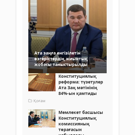
Ата заңға енгізілетін
өзгерістердің жиынтық
жобасы таныстырылды
Конституциялық
реформа: түзетулер
Ата Заң мәтінінің
84%-ын қамтиды
Қоғам
Мемлекет басшысы
Конституциялық
комиссияның
төрағасын