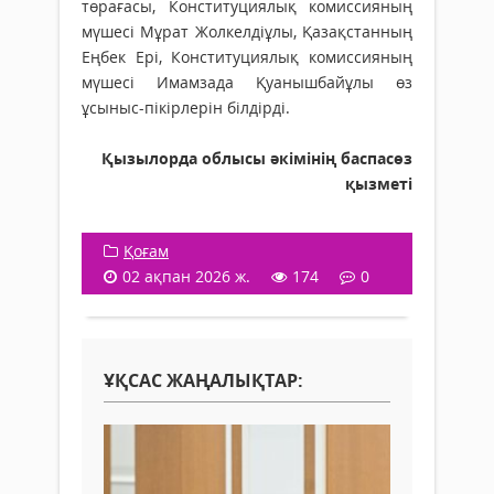
төрағасы, Конституциялық комиссияның
мүшесі Мұрат Жолкелдіұлы, Қазақстанның
Еңбек Ері, Конституциялық комиссияның
мүшесі Имамзада Қуанышбайұлы өз
ұсыныс-пікірлерін білдірді.
Қызылорда облысы әкімінің баспасөз
қызметі
Қоғам
02 ақпан 2026 ж.
174
0
ҰҚСАС ЖАҢАЛЫҚТАР: