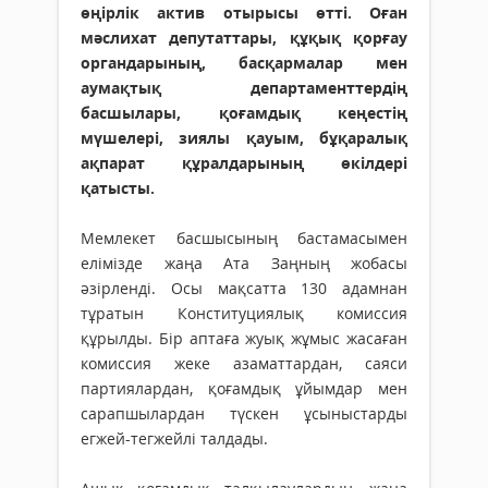
өңірлік актив отырысы өтті. Оған
мәслихат депутаттары, құқық қорғау
органдарының, басқармалар мен
аумақтық департаменттердің
басшылары, қоғамдық кеңестің
мүшелері, зиялы қауым, бұқаралық
ақпарат құралдарының өкілдері
қатысты.
Мемлекет басшысының бастамасымен
елімізде жаңа Ата Заңның жобасы
әзірленді. Осы мақсатта 130 адамнан
тұратын Конституциялық комиссия
құрылды. Бір аптаға жуық жұмыс жасаған
комиссия жеке азаматтардан, саяси
партиялардан, қоғамдық ұйымдар мен
сарапшылардан түскен ұсыныстарды
егжей-тегжейлі талдады.