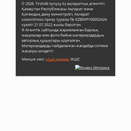
© 2026. Tirshilik-tynysy.kz ақпараттық агенттігі.
Қазақстан Республикасы Ақпарат және
Қоғамдық даму министрлігі, Ақпарат
комитетінің тіркеу туралы № KZ80VPY00052424
куәлігі 21.07.2022 жылы берілген.
® Агенттік сайтында жарияланған барлық
мақалалар мен фото-бейне материалдардың
авторлық құқықтары қорғалған.
Материалдарды пайдаланған жағдайда сілтеме
жасалуы міндетті.
Меншік иесі:
«Сыр медиа»
ЖШС.