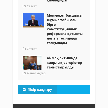
қабылдады
Саясат
Мемлекет басшысы
Жұмыс тобымен
бірге
конституциялық
реформаға қатысты
негізгі тәсілдерді
талқылады
Саясат
Аймақ активінде
кадрлық өзгерістер
таныстырылды
Жаңалықтар
Пікір қалдыру