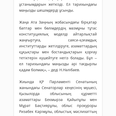
ұстанымдарын жеткізді. Ел тарихындағы
маңызды шешімдерді ұсынды.
Жаңа Ата Заңның жобасындағы бірқатар
баптар мен бөлімдердің мазмұны тұтас
конституциялық моделді айтарлықтай
жаңғыртуға, саяси-қоғамдық
институттарды жетілдіруге, азаматтардың
құқықтары мен бостандықтарын қорғау
тетіктерін күшейтуге негіз болады. Бұл –
ел тарихындағы маңызды әрі тағдырлы
қадам болмақ», – деді Н.Нәлібаев.
Жиында ҚР Парламенті Сенатының
жанындағы Сенаторлар кеңесінің мүшесі,
Қызылорда облысының құрметті
азаматтары Бекмырза Қайыпұлы мен
Мұрат Бақтиярұлы, облыс прокуроры
Ризабек Кәрімұлы, облыстық мәслихаттың