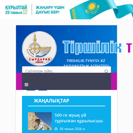
TIRSHILIK-TYNYSY.KZ
АҚПАРАТТЫҚ АГЕНТТІГІ
ЖАҢАЛЫҚТАР
500-ге жуық үй
тұрғызған құрылысшы
08 тамыз 2026 ж.