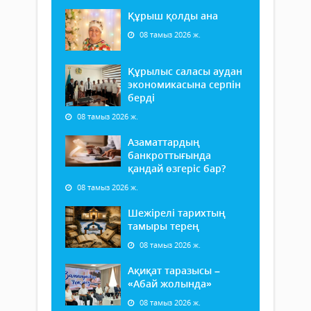
Құрыш қолды ана
08 тамыз 2026 ж.
Құрылыс саласы аудан
экономикасына серпін
берді
08 тамыз 2026 ж.
Азаматтардың
банкроттығында
қандай өзгеріс бар?
08 тамыз 2026 ж.
Шежірелі тарихтың
тамыры терең
08 тамыз 2026 ж.
Ақиқат таразысы –
«Абай жолында»
08 тамыз 2026 ж.