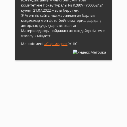
Қоғамдық даму министрлігі, Ақпарат
комитетінің тіркеу туралы № KZ80VPY00052424
куәлігі 21.07.2022 жылы берілген.
® Агенттік сайтында жарияланған барлық
мақалалар мен фото-бейне материалдардың
авторлық құқықтары қорғалған.
Материалдарды пайдаланған жағдайда сілтеме
жасалуы міндетті.
Меншік иесі:
«Сыр медиа»
ЖШС.