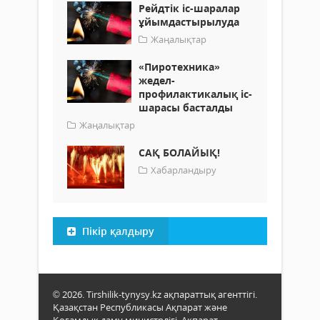
Рейдтік іс-шаралар
ұйымдастырылуда
Жаңалықтар
«Пиротехника»
жедел-
профилактикалық іс-
шарасы басталды
Жаңалықтар
САҚ БОЛАЙЫҚ!
Хабарландыру
Пікір қалдыру
© 2026. Tirshilik-tynysy.kz ақпараттық агенттігі.
Қазақстан Республикасы Ақпарат және