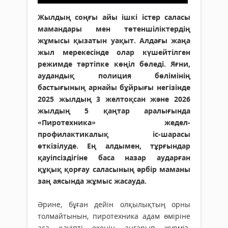
Жылдың соңғы айы ішкі істер саласы
мамандары мен төтеншіліктердің
жұмысы қызатын уақыт. Алдағы жаңа
жыл мерекесінде олар күшейтілген
режимде тәртіпке көңіл бөледі. Яғни,
аудандық полиция бөлімінің
бастығының арнайы бұйрығы негізінде
2025 жылдың 3 желтоқсан және 2026
жылдың 5 қаңтар аралығында
«Пиротехника» жедел-
профилактикалық іс-шарасы
өткізілуде. Ең алдымен, тұрғындар
қауіпсіздігіне баса назар аударған
құқық қорғау саласының әрбір маманы
заң аясында жұмыс жасау­да.
Әрине, бұған дейін олқылықтың орны
толмайтынын, пиротехника адам өміріне
аса қауіпті екенін аңғарып жүрміз.