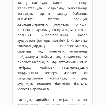
қатаң жасалуда. Балалар арасында
жарақаттануды болдырмау мақсатында
қоғамдық тәртіпті сақтау бойынша
қызметке түсетін полиция
жасақшыларының, учаскелік полиция
инспекторларының, сондай-ақ мектептегі
полиция инспекторының назар
аударатын факторы жеткілікті. Кәмелетке
толмағандардың пиро­тех­­никалық
бұйымды оқу орнының аумағында
пайдалануға тыйым салу көзделген. Ал
пиротехникалық өнімді автомобиль және
теміржол көлігімен тасымалдаудың
заңдылығын тексеру мәселесі өз
маңыздылығын жоймайды, – деді
аудандық полиция бөлімінің бастығы
Мақсат Беркімбаев.
Расында, арнайы сертификат­тал­маған,