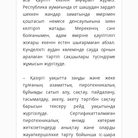
Республика аумағында от шашудан зардап
шеккен жандар заматында өмірімен
қоштасып немесе денсаулығына зиян
келтіріп жатады. Мерекенің сәні
болғанымен, адам өміріне қауіптілігі
жоғары екенін естен шығармаған абзал.
Күнделікті аудан көлемінде сауда орнын
аралаған тәртіп сақшылары түсіндірме
жұмысын жүргізуде.
– Қазіргі уақытта заңды және жеке
тұлғаның азаматтық пиротехникалық
бұйымды сатып алу, сақтау, пайдалану,
тасымалдау, әкелу, әкету тәр­тібін сақтау
барысын тексеру рейд уақытында
жүргізілуде. Серти­фи­кат­талмаған
пиротехникалық өнімді көтерме
жеткізетіндерді анықтау және оларды
жауапкершілікке тарту бойынша іс-шара