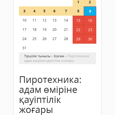
1
2
3
4
5
6
7
8
9
10
11
12
13
14
15
16
17
18
19
20
21
22
23
24
25
26
27
28
29
30
31
Тіршілік тынысы
»
Қоғам
» Пиротехника:
адам өміріне қауіптілік жоғары
Пиротехника:
адам өміріне
қауіптілік
жоғары