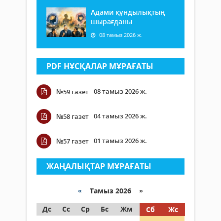
Адами құндылықтың
шырағданы
08 тамыз 2026 ж.
PDF НҰСҚАЛАР МҰРАҒАТЫ
08 тамыз 2026 ж.
№59 газет
04 тамыз 2026 ж.
№58 газет
01 тамыз 2026 ж.
№57 газет
ЖАҢАЛЫҚТАР МҰРАҒАТЫ
«
Тамыз 2026 »
Дс
Сс
Ср
Бс
Жм
Сб
Жс