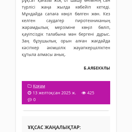
рұқсат қағазы жоқ от шашу өнімінің сан
түрлісі жаңа жылда көбейіп кетеді.
Мұндайда сапаға көңіл бөлген жөн. Кез
келген саудагер пиротехниканың
жарамдылық мер­зіміне көңіл бөліп,
қауіпсіздік талабына мән бергені дұрыс.
Заң бұзушылық орын алған жағдайда
кәсіпкер әкім­шілік жауапкершіліктен
құтыла алмасы анық.
Б.АЯБЕКҰЛЫ
Қоғам
13 желтоқсан 2025 ж.
425
0
ҰҚСАС ЖАҢАЛЫҚТАР: