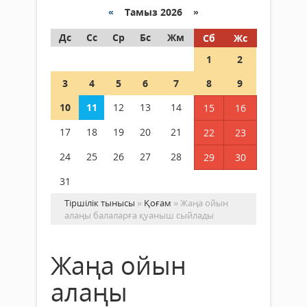
«
Тамыз 2026 »
Дс
Сс
Ср
Бс
Жм
Сб
Жс
1
2
3
4
5
6
7
8
9
10
11
12
13
14
15
16
17
18
19
20
21
22
23
24
25
26
27
28
29
30
31
Тіршілік тынысы
»
Қоғам
» Жаңа ойын
алаңы балаларға қуаныш сыйлады
Жаңа ойын
алаңы