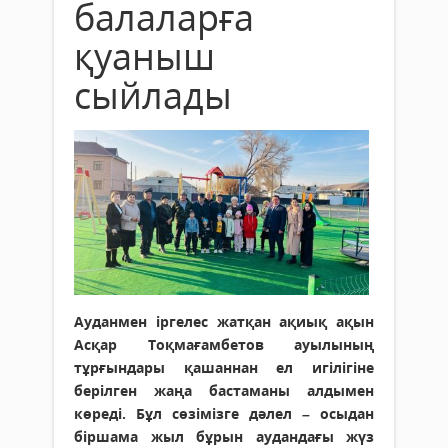
балаларға
қуаныш
сыйлады
Ауданмен іргелес жатқан ақиық ақын
Асқар Тоқмағамбетов ауылының
тұрғындары қашаннан ел игілігіне
берілген жаңа бастаманы алдымен
көреді. Бұл сөзімізге дәлел – осыдан
біршама жыл бұрын аудандағы жүз