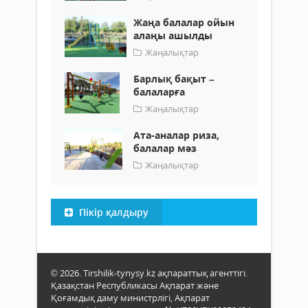
Жаңа балалар ойын
алаңы ашылды
Жаңалықтар
Барлық бақыт –
балаларға
Жаңалықтар
Ата-аналар риза,
балалар мәз
Жаңалықтар
Пікір қалдыру
© 2026. Tirshilik-tynysy.kz ақпараттық агенттігі.
Қазақстан Республикасы Ақпарат және
Қоғамдық даму министрлігі, Ақпарат