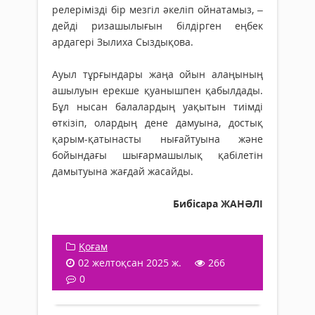
релерімізді бір мезгіл әкеліп ойнатамыз, –
дейді ризашылығын білдірген еңбек
ардагері Зылиха Сыздықова.
Ауыл тұрғындары жаңа ойын ала­ңының
ашылуын ерекше қуа­ныш­пен қабылдады.
Бұл нысан бала­лардың уақытын тиімді
өткізіп, олардың дене дамуына, достық
қарым-қатынасты нығайтуына және
бойындағы шығар­машылық қабілетін
дамытуына жағдай жасайды.
Бибісара ЖАНӘЛІ
Қоғам
02 желтоқсан 2025 ж.
266
0