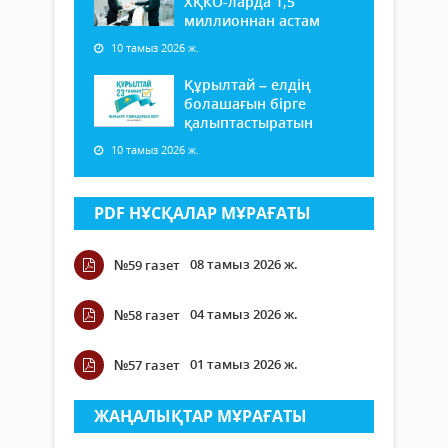
ХҚКО-ларда 1,5
миллионнан астам
10 тамыз 2026 ж.
Құрылтай – елдің
болашағын бірге
қалыптастыратын
10 тамыз 2026 ж.
PDF НҰСҚАЛАР МҰРАҒАТЫ
08 тамыз 2026 ж.
№59 газет
04 тамыз 2026 ж.
№58 газет
01 тамыз 2026 ж.
№57 газет
ЖАҢАЛЫҚТАР МҰРАҒАТЫ