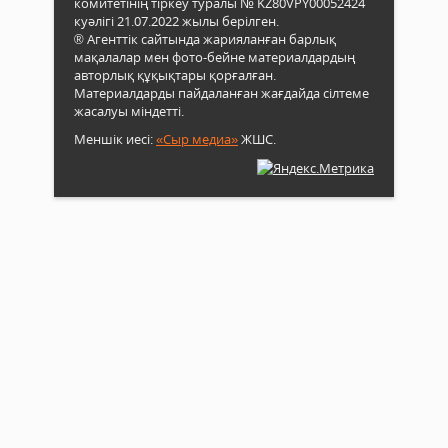
комитетінің тіркеу туралы № KZ80VPY00052424
куәлігі 21.07.2022 жылы берілген.
® Агенттік сайтында жарияланған барлық
мақалалар мен фото-бейне материалдардың
авторлық құқықтары қорғалған.
Материалдарды пайдаланған жағдайда сілтеме
жасалуы міндетті.
Меншік иесі:
«Сыр медиа»
ЖШС.