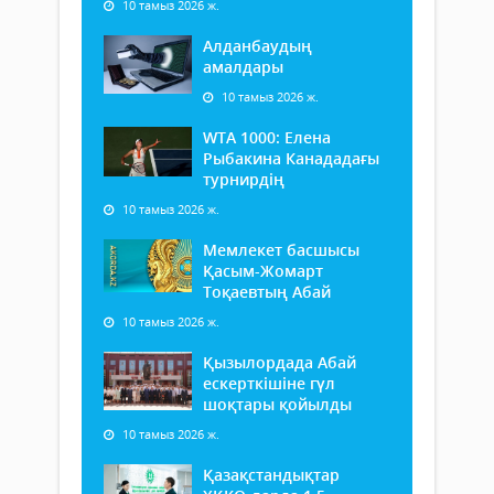
10 тамыз 2026 ж.
Алданбаудың
амалдары
10 тамыз 2026 ж.
WTA 1000: Елена
Рыбакина Канададағы
турнирдің
10 тамыз 2026 ж.
Мемлекет басшысы
Қасым-Жомарт
Тоқаевтың Абай
10 тамыз 2026 ж.
Қызылордада Абай
ескерткішіне гүл
шоқтары қойылды
10 тамыз 2026 ж.
Қазақстандықтар