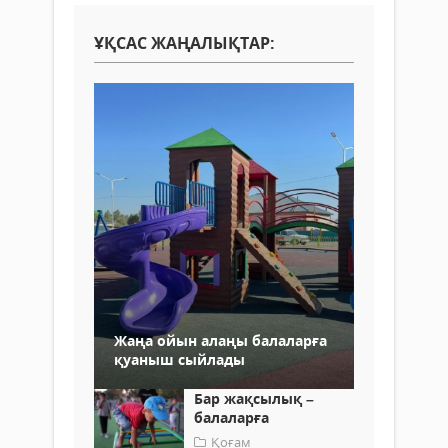
ҰҚСАС ЖАҢАЛЫҚТАР:
Жаңа ойын алаңы балаларға
қуаныш сыйлады
Бар жақсылық –
балаларға
Қоғам