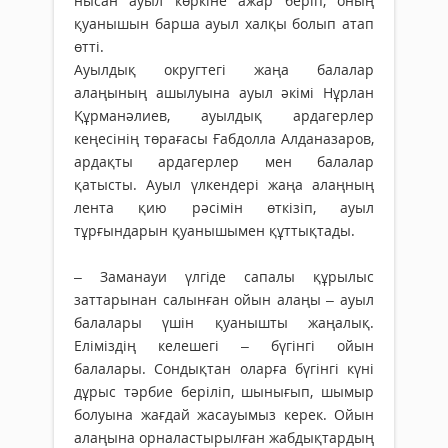
нысан ауыл көркіне ажар беріп, оның
қуанышын барша ауыл халқы болып атап
өтті.
Ауылдық округтегі жаңа бала­лар
алаңының ашылуына ауыл әкімі Нұрлан
Құрманәлиев, ауылдық ар­да­герлер
кеңесінің төрағасы Ғабдолла Алданазаров,
ардақты ардагерлер мен балалар
қатысты. Ауыл үлкендері жаңа алаңның
лента қию рәсімін өткізіп, ауыл
тұрғындарын қуа­ны­шымен құттықтады.
– Заманауи үлгіде сапалы құрылыс
заттарынан салынған ойын алаңы – ауыл
балалары үшін қуанышты жаңалық.
Еліміздің келешегі – бүгінгі ойын
балалары. Сондықтан оларға бүгінгі күні
дұрыс тәрбие беріліп, шынығып, шымыр
болуына жағдай жасауымыз керек. Ойын
алаңына орна­ластырылған жабдықтардың