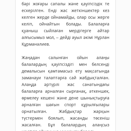
бәрі жоғары сапалы және қауіпсіздік те
ескерілген. Енді жас жеткіншектер кез
келген жерде ойнамайды, олар осы жерге
келіп, ойнайтын болады. Балаларға
қуаныш сыйлаған мерді­герге айтар
алғысымыз мол, – дейді ауыл әкімі Нұрлан
Құрманәлиев.
Жаңадан салынған ойын ала­ңы
балалардың қауіпсіздігі мен бел­сенді
демалысын қамтамасыз ету мақ­сатында
заманауи талаптарға сай жабдықталған.
Алаңда әртүрлі жас санатындағы
балаларға арналған сыр­ғанақ, әткеншек,
өрмелеу кешені және дене шынықтыруға
арналған шағын спорт құрылғылары
орнатылған. Жаб­дықтар жарқын
түстермен боялып, жасанды төсеніш
жасалған. Бұл балалардың алаңсыз