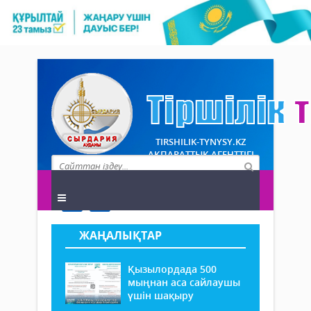
TIRSHILIK-TYNYSY.KZ
АҚПАРАТТЫҚ АГЕНТТІГІ
ЖАҢАЛЫҚТАР
Қызылордада 500
мыңнан аса сайлаушы
үшін шақыру