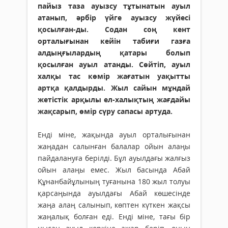
пайыз таза ауызсу тұтынатын ауыл
атанып, әрбір үйге ауызсу жүйесі
қосылған-ды. Содан соң кент
орталығынан кейін табиғи газға
алдыңғылардың қатары болып
қосылған ауыл атанды. Сөйтіп, ауыл
халқы тас көмір жағатын уақытты
артқа қалдырды. Жыл сайын мұндай
жетістік арқылы ел-халықтың жағдайы
жақсарып, өмір сүру сапасы артуда.
Енді міне, жақында ауыл орта­лы­ғынан
жаңадан салынған балалар ойын алаңы
пайдалануға берілді. Бұл ауылдағы жалғыз
ойын алаңы емес. Жыл басында Абай
Құнанбайұлының туғанына 180 жыл толуы
қарсаңында ауылдағы Абай көшесінде
жаңа алаң салынып, көптен күткен жақсы
жаңалық болған еді. Енді міне, тағы бір