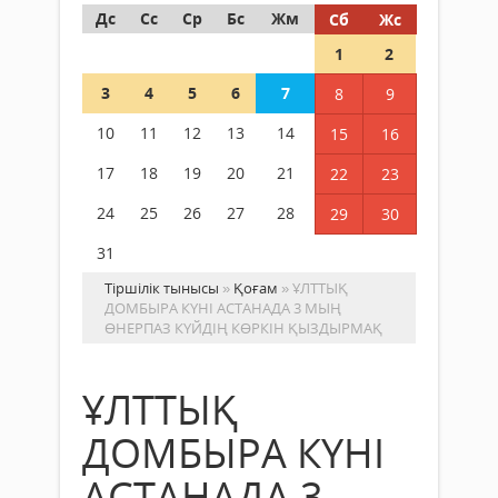
Дс
Сс
Ср
Бс
Жм
Сб
Жс
1
2
3
4
5
6
7
8
9
10
11
12
13
14
15
16
17
18
19
20
21
22
23
24
25
26
27
28
29
30
31
Тіршілік тынысы
»
Қоғам
» ҰЛТТЫҚ
ДОМБЫРА КҮНІ АСТАНАДА 3 МЫҢ
ӨНЕРПАЗ КҮЙДІҢ КӨРКІН ҚЫЗДЫРМАҚ
ҰЛТТЫҚ
ДОМБЫРА КҮНІ
АСТАНАДА 3