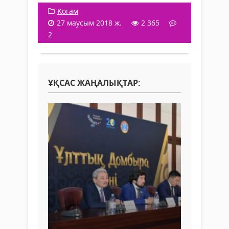
Қоғам
27 маусым 2018 ж.
2 365
2
ҰҚСАС ЖАҢАЛЫҚТАР: