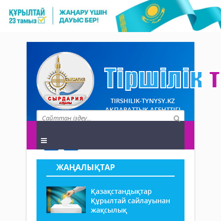
TIRSHILIK-TYNYSY.KZ
АҚПАРАТТЫҚ АГЕНТТІГІ
ЖАҢАЛЫҚТАР
Қазақстандықтар
Құрылтай сайлауынан
жақсылық