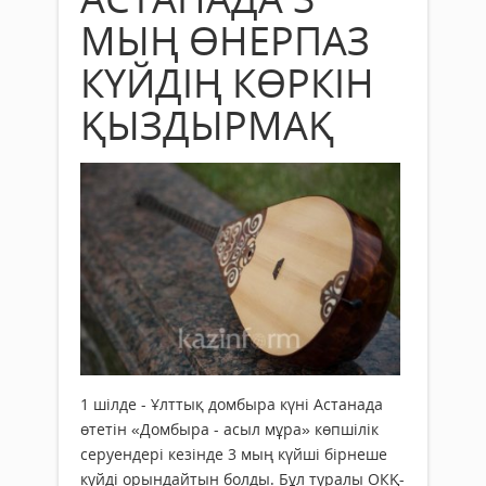
МЫҢ ӨНЕРПАЗ
КҮЙДІҢ КӨРКІН
ҚЫЗДЫРМАҚ
1 шілде - Ұлттық домбыра күні Астанада
өтетін «Домбыра - асыл мұра» көпшілік
серуендері кезінде 3 мың күйші бірнеше
күйді орындайтын болды. Бұл туралы ОКҚ-