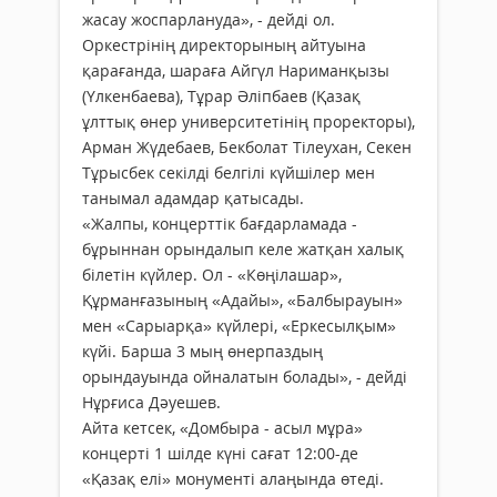
жасау жоспарлануда», - дейді ол.
Оркестрінің директорының айтуына
қарағанда, шараға Айгүл Нариманқызы
(Үлкенбаева), Тұрар Әліпбаев (Қазақ
ұлттық өнер университетінің проректоры),
Арман Жүдебаев, Бекболат Тілеухан, Секен
Тұрысбек секілді белгілі күйшілер мен
танымал адамдар қатысады.
«Жалпы, концерттік бағдарламада -
бұрыннан орындалып келе жатқан халық
білетін күйлер. Ол - «Көңілашар»,
Құрманғазының «Адайы», «Балбырауын»
мен «Сарыарқа» күйлері, «Еркесылқым»
күйі. Барша 3 мың өнерпаздың
орындауында ойналатын болады», - дейді
Нұрғиса Дәуешев.
Айта кетсек, «Домбыра - асыл мұра»
концерті 1 шілде күні сағат 12:00-де
«Қазақ елі» монументі алаңында өтеді.