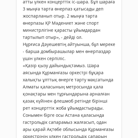
атты үлкен концерттік іс-шара. Бұл шараға
3 мыңға тарта өнерпаз қатысады деп
жоспарланып отыр. 2 мыңға тарта
өнерпазы ҚР Мәдениет және спорт
министрлігіне қарасты ұйымдардан
тартылып отыр», - дейді ол.
Нұрғиса Дәуешевтің айтуынша, бұл мереке
- барша домбырашылар мен өнерпаздар
үшін үлкен серпіліс.
«Қазір қызу дайындықтамыз. Шара
аясында Құрманғазы оркестрі бұқара
халықты ұлттық өнерге тарту мақсатында
Алматы қаласының метросында қала
қонақтары мен тұрғындарына арналған
қазақ күйінен флешмоб ретінде бірінші
рет концерттік жоба ұйымдастырады.
Сонымен бірге осы Астана қаласында
гастрольдік сапарамыз жалғасып, одан
ары қарай Ақтөбе облысында Құрманғазы
оркестрінің үлкен гастрольдік сапарын