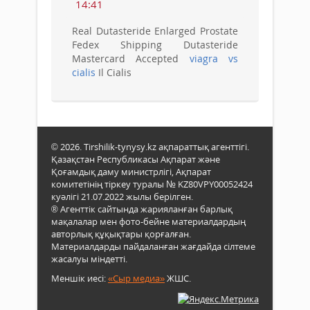
14:41
Real Dutasteride Enlarged Prostate
Fedex Shipping Dutasteride
Mastercard Accepted
viagra vs
cialis
Il Cialis
© 2026. Tirshilik-tynysy.kz ақпараттық агенттігі.
Қазақстан Республикасы Ақпарат және
Қоғамдық даму министрлігі, Ақпарат
комитетінің тіркеу туралы № KZ80VPY00052424
куәлігі 21.07.2022 жылы берілген.
® Агенттік сайтында жарияланған барлық
мақалалар мен фото-бейне материалдардың
авторлық құқықтары қорғалған.
Материалдарды пайдаланған жағдайда сілтеме
жасалуы міндетті.
Меншік иесі:
«Сыр медиа»
ЖШС.