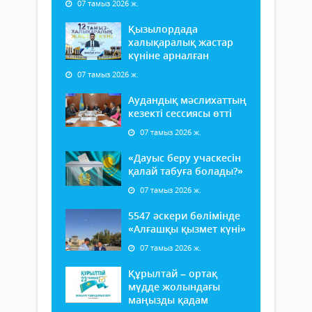
07 тамыз 2026 ж.
Қызылордада
халықаралық жастар
күніне арналған
07 тамыз 2026 ж.
Аудандық мәслихаттың
кезекті сессиясы өтті
07 тамыз 2026 ж.
«Дауыс беру учаскесін
қалай табуға болады?»
07 тамыз 2026 ж.
5547 әскери бөлімінде
«Алғашқы қызмет күні»
07 тамыз 2026 ж.
Құрылтай – ортақ
мүдде жолындағы
маңызды қадам