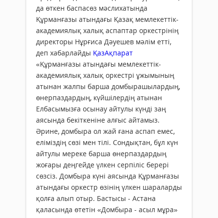
да өткен баспасөз мәслихатында
Құрманғазы атындағы Қазақ мемлекеттік-
академиялық халық аспаптар оркестрінің
директоры Нұрғиса Дәуешев мәлім етті,
деп хабарлайды
ҚазАқпарат
«Құрманғазы атындағы мемлекеттік-
академиялық халық оркестрі ұжымының
атынан жалпы барша домбырашылардың,
өнерпаздардың, күйшілердің атынан
Елбасымызға осынау айтулы күнді заң
аясында бекіткеніне алғыс айтамыз.
Әрине, домбыра ол жай ғана аспап емес,
еліміздің сөзі мен тілі. Сондықтан, бұл күн
айтулы мереке барша өнерпаздардың
жоғары деңгейде үлкен серпіліс берері
сөзсіз. Домбыра күні аясында Құрманғазы
атындағы оркестр өзінің үлкен шараларды
қолға алып отыр. Бастысы - Астана
қаласында өтетін «Домбыра - асыл мұра»