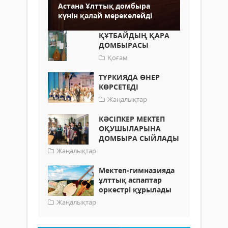
Астана Ұлттық домбыра
күнін қалай мерекелейді
ҚҰТБАЙДЫҢ ҚАРА
ДОМБЫРАСЫ
Қоғам
ТҮРКИЯДА ӨНЕР
КӨРСЕТЕДІ
Жаңалықтар
КӘСІПКЕР МЕКТЕП
ОҚУШЫЛАРЫНА
ДОМБЫРА СЫЙЛАДЫ
Жаңалықтар
Мектеп-гимназияда
ұлттық аспаптар
оркестрі құрылады
Жаңалықтар