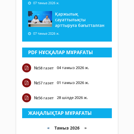
07 тамыз 2026 ж.
Қаржылық
сауаттылықты
арттыруға бағытталған
07 тамыз 2026 ж.
PDF НҰСҚАЛАР МҰРАҒАТЫ
04 тамыз 2026 ж.
№58 газет
01 тамыз 2026 ж.
№57 газет
28 шілде 2026 ж.
№56 газет
ЖАҢАЛЫҚТАР МҰРАҒАТЫ
«
Тамыз 2026 »