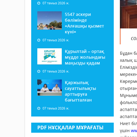
07 тамыз 2026 ж.
5547 әскери
бөлімінде
«Алғашқы қызмет
күні»
со
07 тамыз 2026 ж.
Құрылтай – ортақ
Бұдан б
мүдде жолындағы
халық ш
маңызды қадам
Елімізд
07 тамыз 2026 ж.
мерекен
Көрерме
Қаржылық
сауаттылықты
отырған
арттыруға
Мұнымен
бағытталған
фолькло
07 тамыз 2026 ж.
аспапта
аспапта
Ниет бі
PDF НҰСҚАЛАР МҰРАҒАТЫ
үшін
ww