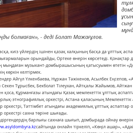
тұл
домб
ұсы
сыңғ
мұнд
ңды болмаған», - деді Болат Мажағұлов.
асқа, киіз үйлердің ішінен қазақ халқының басқа да ұлттық ас
ығармаларын орындайды, Ортеке өнерін көрсетеді. Қонақтар 
ің мыңдаған музыкант-домбырашысының қатысуымен өтетін «Д
ің көркін келтірмек.
ндер Айгүл Үлкенбаева, Нұржан Тәжікенов, Асылбек Еңсепов, «
 Секен Тұрысбек, Бекболат Тілеухан, Айтқалы Жайымов, Айтжа
 қоса, Құрманғазы атындағы Қазақ мемлекеттік ұлттық аспапт
рлық-этнографиялық оркестрі, Астана қаласының Мемлекетті
р оркестрі, Тәттімбет атындағы академиялық ұлттық аспаптар 
р оркестрі сахна төріне шығады.
лдіргендердің барлығы сахнаға шығып, домбырада ойнау өнерін
w.asyldombyra.kz
сайтында онлайн тіркеліп, «Көңіл ашар», «Ад