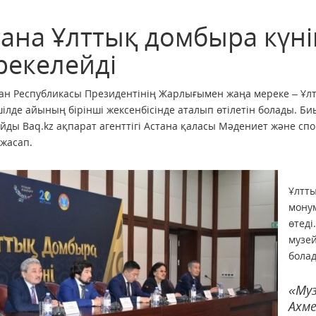
тана Ұлттық домбыра күні
рекелейді
ан Республикасы Президентінің Жарлығымен жаңа мереке – Ұлт
ілде айының бірінші жексенбісінде аталып өтілетін болады. Биы
йды Baq.kz ақпарат агенттігі Астана қаласы Мәдениет және с
 жасап.
Ұлтты
мону
өтеді
музей
бола
«Муз
Ахме