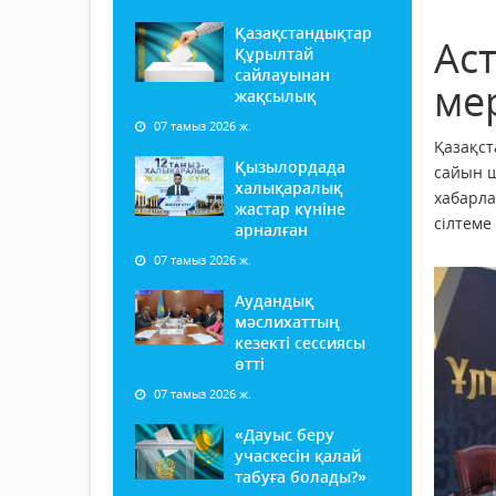
Қазақстандықтар
Ас
Құрылтай
сайлауынан
ме
жақсылық
07 тамыз 2026 ж.
Қазақст
Қызылордада
сайын ш
халықаралық
хабарла
жастар күніне
сілтеме
арналған
07 тамыз 2026 ж.
Аудандық
мәслихаттың
кезекті сессиясы
өтті
07 тамыз 2026 ж.
«Дауыс беру
учаскесін қалай
табуға болады?»