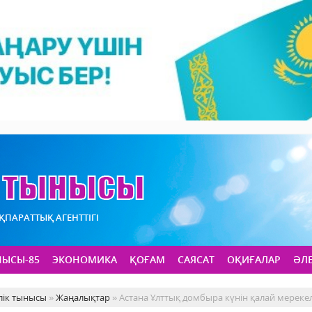
АҚПАРАТТЫҚ АГЕНТТІГІ
НЫСЫ-85
ЭКОНОМИКА
ҚОҒАМ
САЯСАТ
ОҚИҒАЛАР
ӘЛ
лік тынысы
»
Жаңалықтар
» Астана Ұлттық домбыра күнін қалай мереке