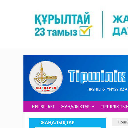
TIRSHILIK-TYNYSY.KZ 
НЕГІЗГІ БЕТ
ЖАҢАЛЫҚТАР
ТІРШІЛІК ТЫ
ЖАҢАЛЫҚТАР
Тірші