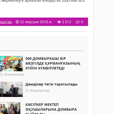
ін мерекелеуге арналған концертке 2000-нан аса
лықтар
22 маусым 2018 ж.
2 012
0
500 ДОМБЫРАШЫ БІР
МЕЗГІЛДЕ ҚҰРМАНҒАЗЫНЫҢ
КҮЙІН КҮМБІРЛЕТЕДІ
Жаңалықтар
Дәмділер тегін таратылады
Жаңалықтар
КӘСІПКЕР МЕКТЕП
ОҚУШЫЛАРЫНА ДОМБЫРА