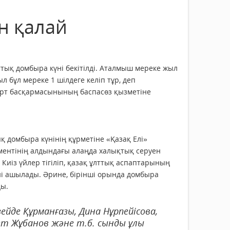
н қалай
тық домбыра күні бекітілді. Аталмыш мереке жыл
л бұл мереке 1 шілдеге келіп тұр, деп
порт басқармасынының баспасөз қызметіне
қ домбыра күнінің құрметіне «Қазақ Елі»
ментінің алдындағы алаңда халықтық серуен
. Киіз үйлер тігіліп, қазақ ұлттық аспаптарының
і ашылады. Әрине, бірінші орында домбыра
ды.
ейде Құрманғазы, Дина Нұрпейісова,
т Жұбанов және т.б. сынды ұлы