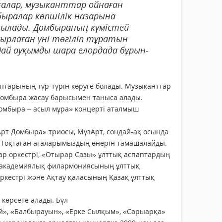
ғалар, музыканттар ойнаған
ыралар көпшілік назарына
нылады. Домбыраның күмістей
ырлаған үні төгіліп тұратын
ай ауқымды шара елордада бұрын-
паптарының түр-түрін көруге болады. Музыканттар
домбыра жасау барысымен таныса алады.
омбыра – асыл мұра» концерті аталмыш
Арт Домбыра» триосы, МузАрт, сондай-ақ осында
н Тоқтаған ағаларымыздың өнерін тамашалайды.
ар оркестрі, «Отырар Сазы» ұлттық аспаптардың
к академиялық филармониясының ұлттық
оркестрі және Ақтау қаласының Қазақ ұлттық
 көрсете алады. Бұл
ай», «Балбырауын», «Ерке Сылқым», «Сарыарқа»