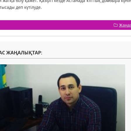
н жатқа білу қажет. Қазіргі кезде Астанада Ұлттық домбыра күн
тысады деп күтілуде.
Жаңа
АС ЖАҢАЛЫҚТАР: