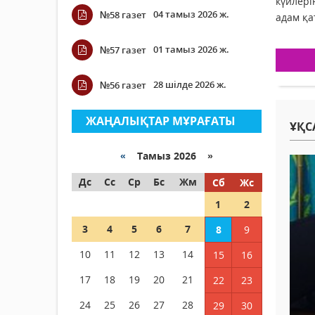
күйлері
04 тамыз 2026 ж.
№58 газет
адам қа
01 тамыз 2026 ж.
№57 газет
28 шілде 2026 ж.
№56 газет
ЖАҢАЛЫҚТАР МҰРАҒАТЫ
ҰҚС
«
Тамыз 2026 »
Дс
Сс
Ср
Бс
Жм
Сб
Жс
1
2
3
4
5
6
7
8
9
10
11
12
13
14
15
16
17
18
19
20
21
22
23
24
25
26
27
28
29
30