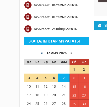
04 тамыз 2026 ж.
№58 газет
01 тамыз 2026 ж.
№57 газет
Пі
28 шілде 2026 ж.
№56 газет
ЖАҢАЛЫҚТАР МҰРАҒАТЫ
«
Тамыз 2026 »
Дс
Сс
Ср
Бс
Жм
Сб
Жс
1
2
3
4
5
6
7
8
9
10
11
12
13
14
15
16
17
18
19
20
21
22
23
24
25
26
27
28
29
30