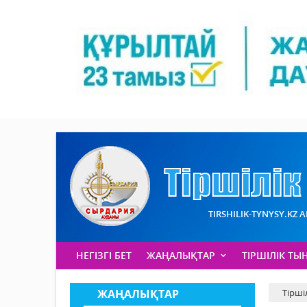
TIRSHILIK-TYNYSY.KZ 
НЕГІЗГІ БЕТ
ЖАҢАЛЫҚТАР
ТІРШІЛІК ТЫ
ЖАҢАЛЫҚТАР
Тірші