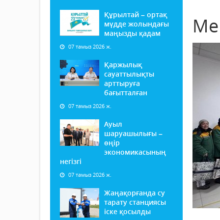
Құрылтай – ортақ
Ме
мүдде жолындағы
маңызды қадам
07 тамыз 2026 ж.
Қаржылық
сауаттылықты
арттыруға
бағытталған
07 тамыз 2026 ж.
Ауыл
шаруашылығы –
өңір
экономикасының
негізгі
07 тамыз 2026 ж.
Жаңақорғанда су
тарату станциясы
іске қосылды