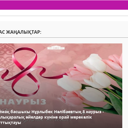
АС ЖАҢАЛЫҚТАР:
ймақ басшысы Нұрлыбек Нәлібаевтың 8 наурыз -
алықаралық әйелдер күніне орай мерекелік
ұттықтауы