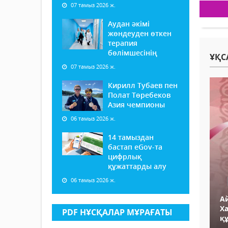
07 тамыз 2026 ж.
Аудан әкімі
жөндеуден өткен
терапия
бөлімшесінің
ҰҚС
07 тамыз 2026 ж.
Кирилл Тубаев пен
Полат Төребеков
Азия чемпионы
06 тамыз 2026 ж.
14 тамыздан
бастап еGov-та
цифрлық
құжаттарды алу
06 тамыз 2026 ж.
А
Х
PDF НҰСҚАЛАР МҰРАҒАТЫ
қ