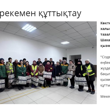
рекемен құттықтау
Көк
халы
таза
Шах
қызм
"Сіз
еңб
жүзде
бақ
қызм
құтт
Мекем