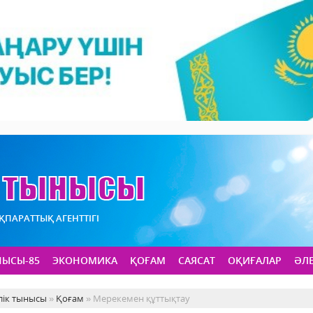
АҚПАРАТТЫҚ АГЕНТТІГІ
НЫСЫ-85
ЭКОНОМИКА
ҚОҒАМ
САЯСАТ
ОҚИҒАЛАР
ӘЛ
лік тынысы
»
Қоғам
» Мерекемен құттықтау