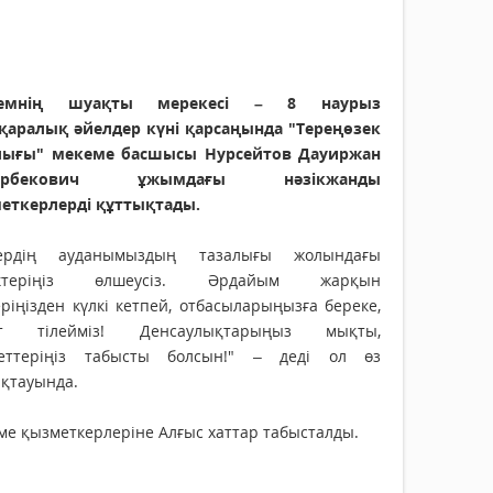
темнің шуақты мерекесі – 8 наурыз
қаралық әйелдер күні қарсаңында "Тереңөзек
лығы" мекеме басшысы Нурсейтов Дауиржан
арбекович ұжымдағы нәзікжанды
еткерлерді құттықтады.
дердің ауданымыздың тазалығы жолындағы
ектеріңіз өлшеусіз. Әрдайым жарқын
ріңізден күлкі кетпей, отбасыларыңызға береке,
ыт тілейміз! Денсаулықтарыңыз мықты,
еттеріңіз табысты болсын!" – деді ол өз
ықтауында.
е қызметкерлеріне Алғыс хаттар табысталды.