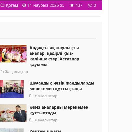
Қоғам
11 наурыз 2025 ж.
437
0
Ардақты ақ жаулықты
аналар, қадірлі қыз-
келіншектер! Ұстаздар
қауымы!
Жаңалықтар
Шағандық нәзік жандыларды
мерекемен құттықтады
Жаңалықтар
Әзиз аналарды мерекемен
құттықтады
Жаңалықтар
Көктем шуағы