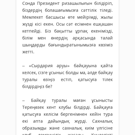
Сонда Президент ризашылығын білідіріп,
біздердің болашағымызға сәттілік тіледі.
Мемлекет басшысы өте мейірімді, жылы
жүзді кісі екен. Осы сәт есімнен ешқашан
кетпейді. Біз бақытты ұрпақ екенімізді,
білім мен өнердің арқасында талай
шыңдарды бағындыратынымызға көзіміз
жетті.
– «Сырдария аруы» байқауына қайта
келсек, сізге ұсыныс болды ма, әлде байқау
туралы өзіңіз естіп, қатысуға тілек
білдірдіңіз бе?
– Байқау туралы маған ұсынысты
Тереңөзек кент клубы білдірді. Байқауға
қатысуға келісім бергенімнен кейін тура
екі апта дайындық жүрді. Сахналық
образымды және сахналық киім үлгісіне
клуб демеушілік жасады. Күнделікті