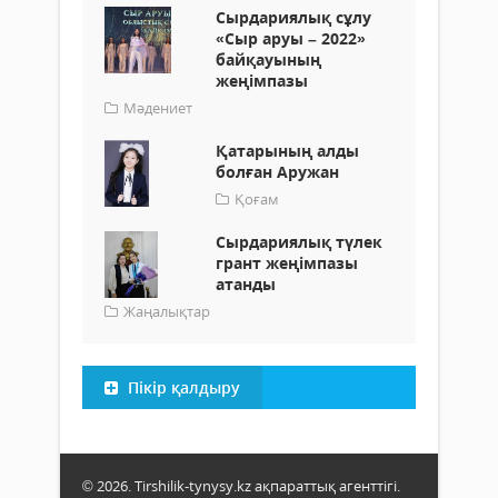
Сырдариялық сұлу
«Сыр аруы – 2022»
байқауының
жеңімпазы
Мәдениет
Қатарының алды
болған Аружан
Қоғам
Сырдариялық түлек
грант жеңімпазы
атанды
Жаңалықтар
Пікір қалдыру
© 2026. Tirshilik-tynysy.kz ақпараттық агенттігі.