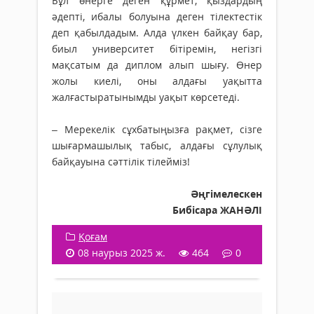
Бұл өнерге деген құрмет, қыздардың
әдепті, ибалы болуына деген тілектестік
деп қабылдадым. Алда үлкен байқау бар,
биыл университет бітіремін, негізгі
мақсатым да диплом алып шығу. Өнер
жолы киелі, оны алдағы уақытта
жалғастыратынымды уақыт көрсетеді.
– Мерекелік сұхбатыңызға рақмет, сізге
шығармашылық табыс, алдағы сұлулық
бай­қауына сәттілік тілейміз!
Әңгімелескен
Бибісара ЖАНӘЛІ
Қоғам
08 наурыз 2025 ж.
464
0