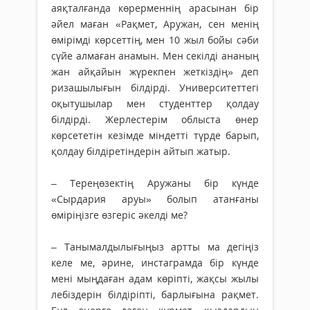
аяқталғанда көрерменнің арасынан бір
әйел маған «Рақмет, Аружан, сен менің
өмірімді көрсеттің, мен 10 жыл бойы сәби
сүйе алмаған анамын. Мен секілді ананың
жан айқайын жүрекпен жеткіздің» деп
ризашылығын білдірді. Университеттегі
оқытушылар мен студенттер қолдау
білдірді. Жерлестерім облыста өнер
көрсететін кезімде міндетті түрде барып,
қолдау білдіретіндерін айтып жатыр.
– Тереңөзектің Аружаны бір күнде
«Сырдария аруы» болып атанғаны
өміріңізге өз­геріс әкелді ме?
– Танымалдылығыңыз артты ма дегіңіз
келе ме, әрине, инстаграмда бір күнде
мені мыңдаған адам көріпті, жақсы жылы
лебіздерін білдіріпті, барлығына рақмет.