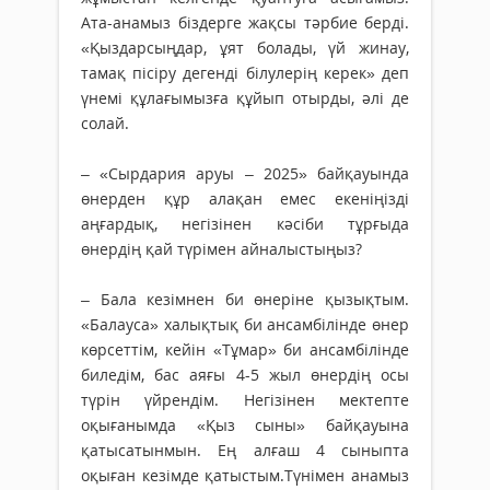
Ата-анамыз біздерге жақсы тәрбие берді.
«Қыздарсыңдар, ұят болады, үй жинау,
тамақ пісіру дегенді білулерің керек» деп
үнемі құлағымызға құйып отырды, әлі де
солай.
– «Сырдария аруы – 2025» бай­қа­уында
өнерден құр алақан емес екеніңізді
аңғардық, негізінен кәсіби тұрғыда
өнердің қай түрімен айналыстыңыз?
– Бала кезімнен би өнеріне қызықтым.
«Балауса» халықтық би ансамбілінде өнер
көрсеттім, кейін «Тұмар» би ансамбілінде
биледім, бас аяғы 4-5 жыл өнердің осы
түрін үйрендім. Негізінен мектепте
оқығанымда «Қыз сыны» байқауына
қатысатынмын. Ең алғаш 4 сыныпта
оқыған кезімде қатыстым.Түнімен анамыз