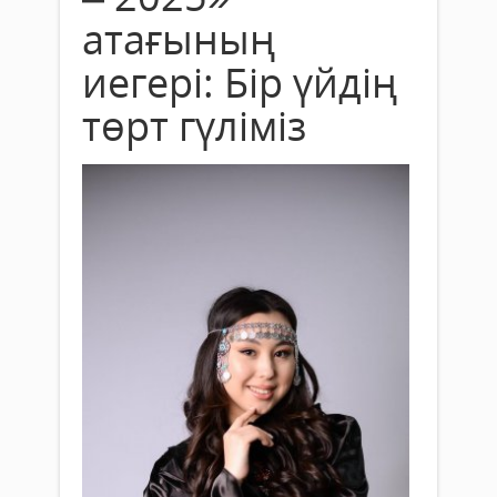
атағының
иегері: Бір үйдің
төрт гүліміз