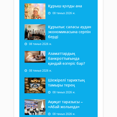
Құрыш қолды ана
08 тамыз 2026 ж.
Құрылыс саласы аудан
экономикасына серпін
берді
08 тамыз 2026 ж.
Азаматтардың
банкроттығында
қандай өзгеріс бар?
08 тамыз 2026 ж.
Шежірелі тарихтың
тамыры терең
08 тамыз 2026 ж.
Ақиқат таразысы –
«Абай жолында»
08 тамыз 2026 ж.