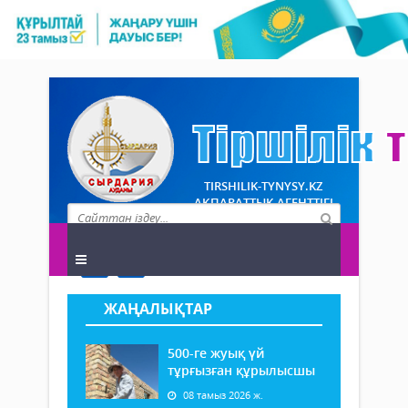
TIRSHILIK-TYNYSY.KZ
АҚПАРАТТЫҚ АГЕНТТІГІ
ЖАҢАЛЫҚТАР
500-ге жуық үй
тұрғызған құрылысшы
08 тамыз 2026 ж.