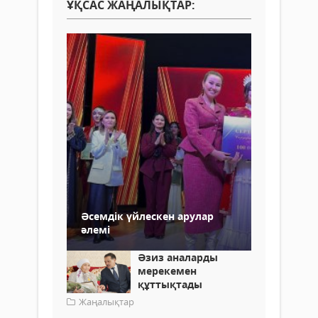
ҰҚСАС ЖАҢАЛЫҚТАР:
Әсемдік үйлескен арулар
әлемі
Әзиз аналарды
мерекемен
құттықтады
Жаңалықтар