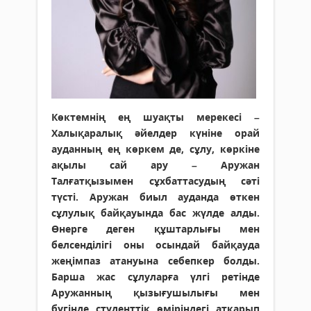
Көктемнің ең шуақты мерекесі –
Халықаралық әйелдер күніне орай
ауданның ең көркем де, сұлу, көркіне
ақылы сай ару – Аружан
Талғатқызымен сұхбаттасудың сәті
түсті. Аружан биыл ауданда өткен
сұлулық байқауында бас жүлде алды.
Өнерге деген құштарлығы мен
белсенділігі оны осындай байқауда
жеңімпаз атануына себепкер болды.
Барша жас сұлуларға үлгі ретінде
Аружанның қызығушылығы мен
бүгінде студенттік өміріндегі атқарып