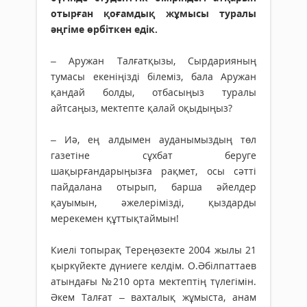
отырған қоғамдық жұмысы туралы
әңгіме өрбіткен едік.
– Аружан Талғатқызы, Сырдарияның
тумасы екеніңізді білеміз, бала Аружан
қандай болды, отбасыңыз туралы
айтсаңыз, мектепте қалай оқыдыңыз?
– Иә, ең алдымен ауданымыздың төл
газетіне сұхбат беруге
шақырғандарыңызға рақмет, осы сәтті
пайдалана отырып, барша әйелдер
қауымын, әжелерімізді, қыздарды
мерекемен құттықтаймын!
Киелі топырақ Тереңөзекте 2004 жылы 21
қыркүйекте дүниеге келдім. О.Әбілпаттаев
атын­дағы №210 орта мектептің түлегімін.
Әкем Талғат – вахталық жұмыста, анам