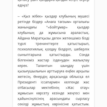
едіңіз?
– «Қыз жібек» қыздар клубының мүшесі
ре­тінде біздер «Анаға тағзым» орталығы
жанын­дағы "»Бойтұмар» қыздар
клубының да жұмы­сына араластық.
Айдана Маратқызы деген жетек­­шіміз бізді
түрлі тренингтерге қатыстырып,
психологиялық қолдау білдіріп, шеберлік
сыныптарына қатыстырды. Сонда
білгеніміз жас­тар ізденуден жалықпау
керек. Талантын шың­дау үшін
қызығушылығын арттыруға еңбек ар­қылы
жетесің. Өнердің арқасында облысқа ел
Президенті іссапармен келгенде жас
отбасылар мектебінің «Жас отау»
жұмысын көрсету кезінде жеңгесі мен
қайынсіңлісінің арасындағы сырласу
секілді жұмыстың көрінісіне қатыстым.