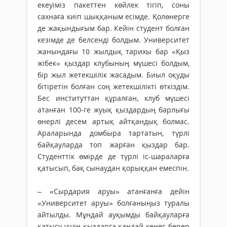
екеуіміз пакеттен көйлек тігіп, соны
сахнаға киіп шыққаным есімде. Қолөнерге
де жақындығым бар. Кейін студент болған
кезімде де белсенді болдым. Университет
жанындағы 10 жылдық тарихы бар «Қыз
жібек» қыздар клубының мүшесі болдым,
бір жыл жетекшілік жасадым. Биыл оқуды
бітіретін болған соң жетекшілікті өткіздім.
Бес институттан құралған, клуб мүшесі
атанған 100-ге жуық қыздардың барлығы
өнерлі десем артық айтқандық болмас.
Араларында домбыра тартатын, түрлі
байқауларда топ жарған қыздар бар.
Студенттік өмірде де түрлі іс-шараларға
қатысып, бақ сынаудан қорыққан емеспін.
– «Сырдария аруы» атанғанға дейін
«Университет аруы» болғаныңыз туралы
айтылды. Мұндай ауқымды байқауларға
қатысу үшін қыздарға қандай кеңес берер