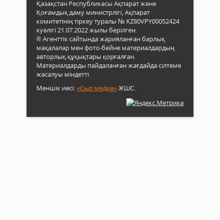
Қазақстан Республикасы Ақпарат және
Қоғамдық даму министрлігі, Ақпарат
комитетінің тіркеу туралы № KZ80VPY00052424
куәлігі 21.07.2022 жылы берілген.
® Агенттік сайтында жарияланған барлық
мақалалар мен фото-бейне материалдардың
авторлық құқықтары қорғалған.
Материалдарды пайдаланған жағдайда сілтеме
жасалуы міндетті.
Меншік иесі:
«Сыр медиа»
ЖШС.