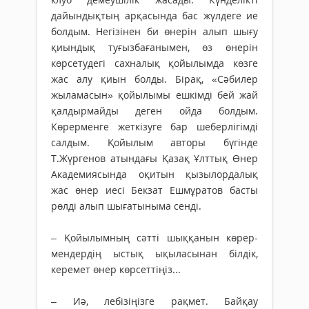
дайындықтың арқасында бас жүлдеге ие
болдым. Негізінен би өнерін алып шығу
қиындық туғызбағанымен, өз өнерін
көрсетудегі сахналық қойылымда көзге
жас алу қиын болды. Бірақ, «Сәбилер
жыламасын» қойылымы ешкімді бей жай
қалдырмайды деген ойда болдым.
Көрерменге жеткізуге бар шеберлігімді
салдым. Қойылым авторы бүгінде
Т.Жүргенов атындағы Қазақ Ұлттық Өнер
Академия­сында оқитын қызылордалық
жас өнер иесі Бекзат Ешмұратов басты
рөлді алып шығатыныма сенді.
– Қойылымның сәтті шыққанын көрер­
мен­дердің ыстық ықыласынан білдік,
керемет өнер көрсеттіңіз...
– Иә, лебізіңізге рақмет. Байқау