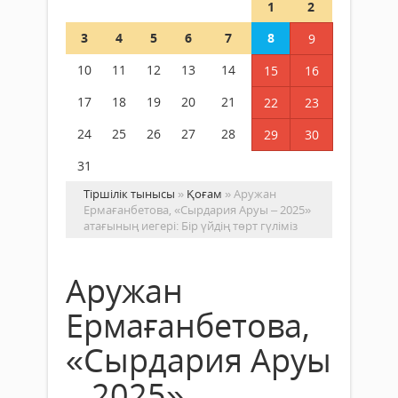
1
2
3
4
5
6
7
8
9
10
11
12
13
14
15
16
17
18
19
20
21
22
23
24
25
26
27
28
29
30
31
Тіршілік тынысы
»
Қоғам
» Аружан
Ермағанбетова, «Сырдария Аруы – 2025»
атағының иегері: Бір үйдің төрт гүліміз
Аружан
Ермағанбетова,
«Сырдария Аруы
– 2025»