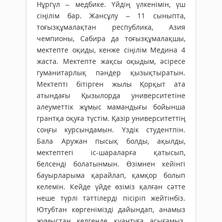
Нұргүл – медбике. Үйдің үлкенімін, үш
сіңілім бар. Жансұлу – 11 сыныпта,
тоғызқұмалақтан республика, Азия
чемпионы, Сабира да тоғызқұмалақшы,
мектепте оқиды, кенже сіңілім Медина 4
жаста. Мектепте жақсы оқыдым, әсіресе
гуманитарлық пәндер қызықтыратын.
Мектепті бітірген жылы Қорқыт ата
атындағы Қызылорда университетіне
әлеуметтік жұмыс мамандығы бойынша
грантқа оқуға түстім. Қазір университеттің
соңғы курсындамын. Үздік студентпін.
Бала Аружан пысық болды, ақылды,
мектептегі іс-шараларға қатысып,
белсенді болатынмын. Өзімнен кейінгі
бауырларыма қарайлап, қамқор болып
келемін. Кейде үйде өзіміз қалған сәтте
неше түрлі тәттілерді пісіріп жейтінбіз.
Ютубтан көргенімізді дайындап, анамыз
жұмыстан келгенде қуантуға асығамыз.