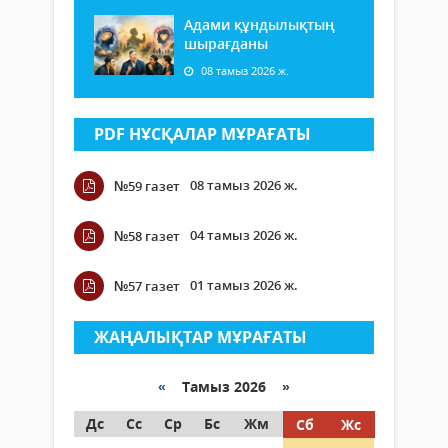
Адами құндылықтың
шырағданы
08 тамыз 2026 ж.
PDF НҰСҚАЛАР МҰРАҒАТЫ
08 тамыз 2026 ж.
№59 газет
04 тамыз 2026 ж.
№58 газет
01 тамыз 2026 ж.
№57 газет
ЖАҢАЛЫҚТАР МҰРАҒАТЫ
«
Тамыз 2026 »
Дс
Сс
Ср
Бс
Жм
Сб
Жс