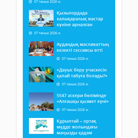
07 тамыз 2026 ж.
Қызылордада
халықаралық жастар
күніне арналған
07 тамыз 2026 ж.
Аудандық мәслихаттың
кезекті сессиясы өтті
07 тамыз 2026 ж.
«Дауыс беру учаскесін
қалай табуға болады?»
07 тамыз 2026 ж.
5547 әскери бөлімінде
«Алғашқы қызмет күні»
07 тамыз 2026 ж.
Құрылтай – ортақ
мүдде жолындағы
маңызды қадам