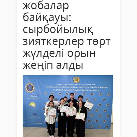
жобалар
байқауы:
сырбойылық
зияткерлер төрт
жүлделі орын
жеңіп алды