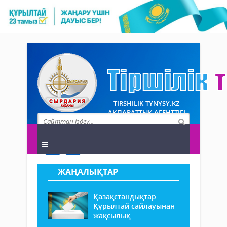
TIRSHILIK-TYNYSY.KZ
АҚПАРАТТЫҚ АГЕНТТІГІ
ЖАҢАЛЫҚТАР
Қазақстандықтар
Құрылтай сайлауынан
жақсылық