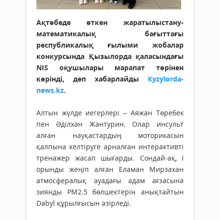
Ақтөбеде өткен жаратылыстану-
математикалық бағыттағы
республикалық ғылыми жобалар
конкурсында Қызылорда қаласындағы
NIS оқушылары марапат төрінен
көрінді, деп хабарлайды
Кyzylorda-
news.kz
.
Алтын жүлде иегерлері – Аяжан Төребек
пен Әділхан Жантурин. Олар инсульт
алған науқастардың моторикасын
қалпына келтіруге арналған интерактивті
тренажер жасап шығарды. Сондай-ақ, І
орынды жеңіп алған Еламан Мирзахан
атмосфералық ауадағы адам ағзасына
зиянды PM2.5 бөлшектерін анықтайтын
Dabyl құрылғысын әзірледі.