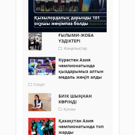
Қызылордалық дарынды 101
оқушы жеңімпаз болды
ҒЫЛЫМИ-ЖОБА
ҮЗДІКТЕРІ
Жаңалықтар
Күрестен Азия
чемпионатында
қыздарымыз алтын
медаль жеңіп алды
Спорт
БИІК ШЫҢНАН
КӨРІНДІ
Қоғам
Қазақстан Азия
чемпионатында топ
жарды