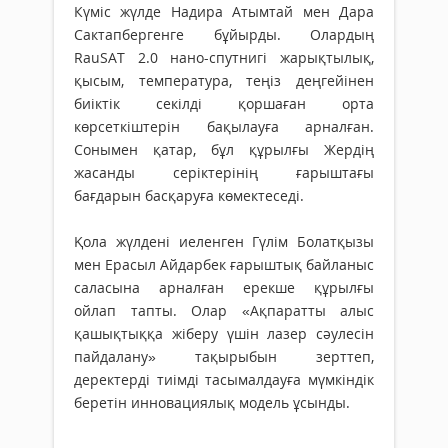
Күміс жүлде Надира Атымтай мен Дара
Сактапбергенге бұйырды. Олардың
RauSAT 2.0 нано-спутнигі жарықтылық,
қысым, температура, теңіз деңгейінен
биіктік секілді қоршаған орта
көрсеткіштерін бақылауға арналған.
Сонымен қатар, бұл құрылғы Жердің
жасанды серіктерінің ғарыштағы
бағдарын басқаруға көмектеседі.
Қола жүлдені иеленген Гүлім Болатқызы
мен Ерасыл Айдарбек ғарыштық байланыс
саласына арналған ерекше құрылғы
ойлап тапты. Олар «Ақпаратты алыс
қашықтыққа жіберу үшін лазер сәулесін
пайдалану» тақырыбын зерттеп,
деректерді тиімді тасымалдауға мүмкіндік
беретін инновациялық модель ұсынды.