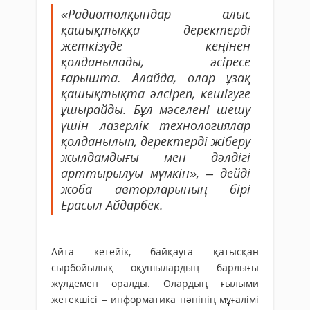
«Радиотолқындар алыс
қашықтыққа деректерді
жеткізуде кеңінен
қолданылады, әсіресе
ғарышта. Алайда, олар ұзақ
қашықтықта әлсіреп, кешігуге
ұшырайды. Бұл мәселені шешу
үшін лазерлік технологиялар
қолданылып, деректерді жіберу
жылдамдығы мен дәлдігі
арттырылуы мүмкін», – дейді
жоба авторларының бірі
Ерасыл Айдарбек.
Айта кетейік, байқауға қатысқан
сырбойылық оқушылардың барлығы
жүлдемен оралды. Олардың ғылыми
жетекшісі – информатика пәнінің мұғалімі