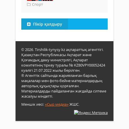
Спорт
Пікір қалдыру
© 2026. Tirshilik-tynysy.kz ақпараттық агенттігі.
Қазақстан Республикасы Ақпарат және
Қоғамдық даму министрлігі, Ақпарат
комитетінің тіркеу туралы № KZ80VPY00052424
куәлігі 21.07.2022 жылы берілген.
® Агенттік сайтында жарияланған барлық
мақалалар мен фото-бейне материалдардың
авторлық құқықтары қорғалған.
Материалдарды пайдаланған жағдайда сілтеме
жасалуы міндетті.
Меншік иесі:
«Сыр медиа»
ЖШС.