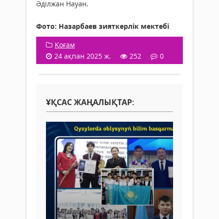
Әділжан Науан.
Фото: Назарбаев зияткерлік мектебі
Қоғам
24 ақпан 2025 ж.
252
0
ҰҚСАС ЖАҢАЛЫҚТАР: