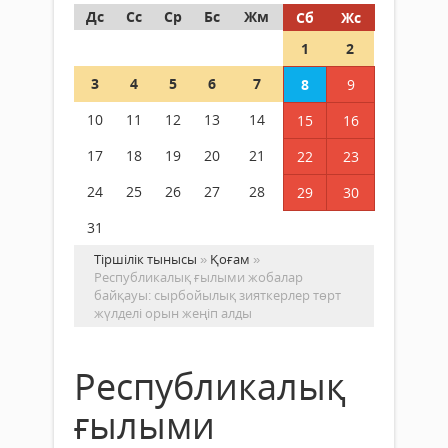
Дс
Сс
Ср
Бс
Жм
Сб
Жс
1
2
3
4
5
6
7
8
9
10
11
12
13
14
15
16
17
18
19
20
21
22
23
24
25
26
27
28
29
30
31
Тіршілік тынысы
»
Қоғам
»
Республикалық ғылыми жобалар
байқауы: сырбойылық зияткерлер төрт
жүлделі орын жеңіп алды
Республикалық
ғылыми