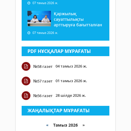
07 тамыз 2026 ж.
Қаржылық
сауаттылықты
арттыруға бағытталған
07 тамыз 2026 ж.
PDF НҰСҚАЛАР МҰРАҒАТЫ
04 тамыз 2026 ж.
№58 газет
01 тамыз 2026 ж.
№57 газет
28 шілде 2026 ж.
№56 газет
ЖАҢАЛЫҚТАР МҰРАҒАТЫ
«
Тамыз 2026 »