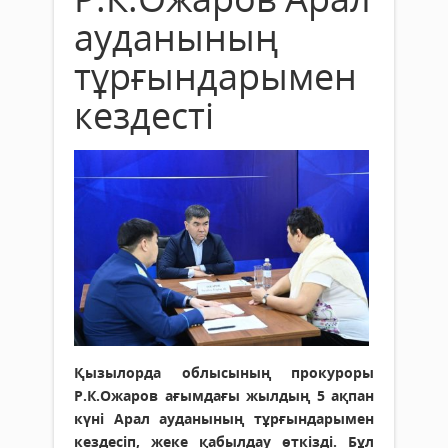
ауданының
тұрғындарымен
кездесті
Қызылорда облысының прокуроры
Р.К.Ожаров ағымдағы жылдың 5 ақпан
күні Арал ауданының тұрғындарымен
кездесіп, жеке қабылдау өткізді. Бұл