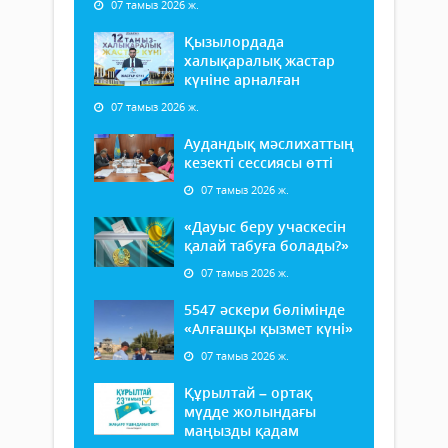
07 тамыз 2026 ж.
Қызылордада
халықаралық жастар
күніне арналған
07 тамыз 2026 ж.
Аудандық мәслихаттың
кезекті сессиясы өтті
07 тамыз 2026 ж.
«Дауыс беру учаскесін
қалай табуға болады?»
07 тамыз 2026 ж.
5547 әскери бөлімінде
«Алғашқы қызмет күні»
07 тамыз 2026 ж.
Құрылтай – ортақ
мүдде жолындағы
маңызды қадам