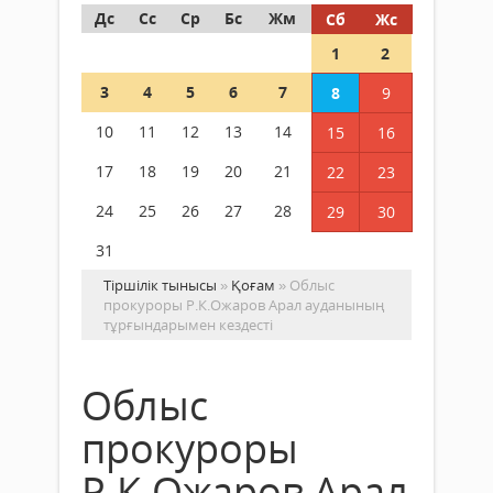
Дс
Сс
Ср
Бс
Жм
Сб
Жс
1
2
3
4
5
6
7
8
9
10
11
12
13
14
15
16
17
18
19
20
21
22
23
24
25
26
27
28
29
30
31
Тіршілік тынысы
»
Қоғам
» Облыс
прокуроры Р.К.Ожаров Арал ауданының
тұрғындарымен кездесті
Облыс
прокуроры
Р.К.Ожаров Арал