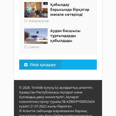
Қабылдау
барысында бірқатар
мәселе көтерілді
Жаңалықтар
Аудан басшысы
тұрғындарды
қабылдады
Саясат
Пікір қалдыру
© 2026. Tirshilik-tynysy.kz ақпараттық агенттігі.
Қазақстан Республикасы Ақпарат және
Қоғамдық даму министрлігі, Ақпарат
комитетінің тіркеу туралы № KZ80VPY00052424
куәлігі 21.07.2022 жылы берілген.
® Агенттік сайтында жарияланған барлық
мақалалар мен фото-бейне материалдардың