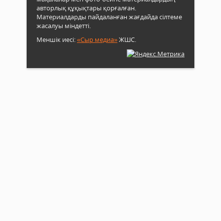
авторлық құқықтары қорғалған.
Материалдарды пайдаланған жағдайда сілтеме
жасалуы міндетті.
Меншік иесі:
«Сыр медиа»
ЖШС.