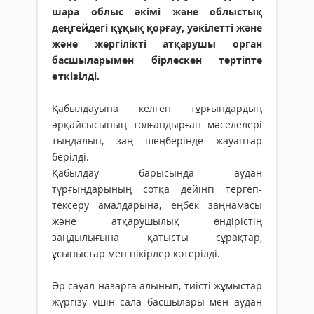
шара облыс әкімі және облыстық
деңгейдегі құқық қорғау, уәкілетті және
және жергілікті атқарушы орган
басшыларымен бірлескен тәртіпте
өткізілді.
Қабылдауына келген тұрғындардың
әрқайсысының толғандырған мәселелері
тыңдалып, заң шеңберінде жауаптар
берілді.
Қабылдау барысында аудан
тұрғындарының сотқа дейінгі тергеп-
тексеру амалдарына, еңбек заңнамасы
және атқарушылық өндірістің
заңдылығына қатысты сұрақтар,
ұсыныстар мен пікірлер көтерілді.
Әр сауал назарға алынып, тиісті жұмыстар
жүргізу үшін сала басшылары мен аудан