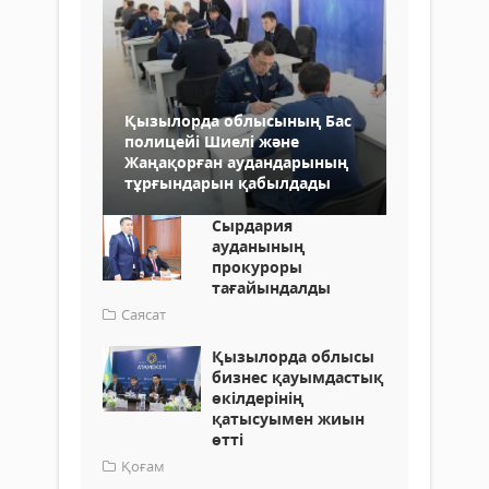
Қызылорда облысының Бас
полицейі Шиелі және
Жаңақорған аудандарының
тұрғындарын қабылдады
Сырдария
ауданының
прокуроры
тағайындалды
Саясат
Қызылорда облысы
бизнес қауымдастық
өкілдерінің
қатысуымен жиын
өтті
Қоғам