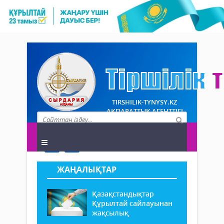
TIRSHILIK-TYNYSY.KZ
АҚПАРАТТЫҚ АГЕНТТІГІ
ЖАҢАЛЫҚТАР
Қазақстандықтар
Құрылтай сайлауынан
жақсылық