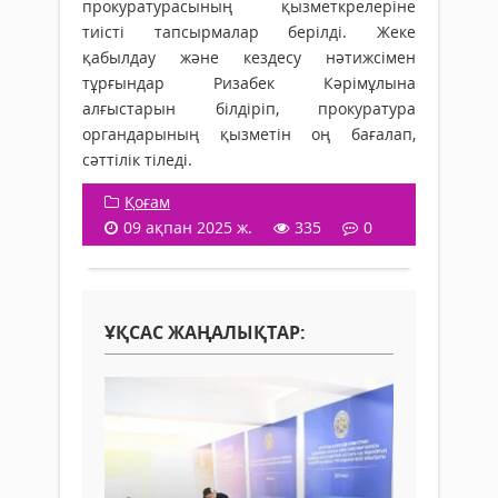
прокуратурасының қызметкрелеріне
тиісті тапсырмалар берілді. Жеке
қабылдау және кездесу нәтижсімен
тұрғындар Ризабек Кәрімұлына
алғыстарын білдіріп, прокуратура
органдарының қызметін оң бағалап,
сәттілік тіледі.
Қоғам
09 ақпан 2025 ж.
335
0
ҰҚСАС ЖАҢАЛЫҚТАР: