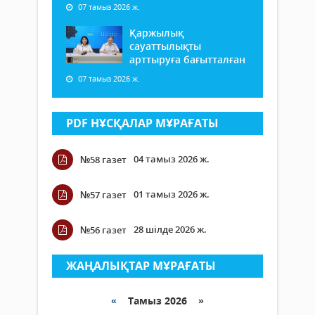
07 тамыз 2026 ж.
Қаржылық
сауаттылықты
арттыруға бағытталған
07 тамыз 2026 ж.
PDF НҰСҚАЛАР МҰРАҒАТЫ
04 тамыз 2026 ж.
№58 газет
01 тамыз 2026 ж.
№57 газет
28 шілде 2026 ж.
№56 газет
ЖАҢАЛЫҚТАР МҰРАҒАТЫ
«
Тамыз 2026 »