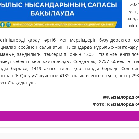
- 202
түсі
жолд
тиіст
тініштерді қарау тәртібі мен мерзімдерін бұзу деректері 
ициялар есебінен салынатын нысандарда құрылыс-монтаждау
маның заңдылығы тексеріліп, оның 1805-і тізілімге енгізіл
лмеуі себепті кері қайтарылды. Сондай-ақ, 2757 объектіні п
нды берілсе, 1419 актіге теріс қорытынды берілді. Сол си
ынан “Е-Qurylys” жүйесіне 4135 айлық есептері түсіп, оның 298
рат Салқадинұлы.
@Қызылорда об
Фото: Қызылорда о