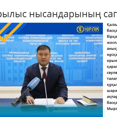
рылыс нысандарының сап
Қыз
бас
бірқ
жосп
анық
нұсқ
оры
қара
сәул
тала
құқы
шара
ақпа
басқ
Мырз