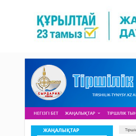
TIRSHILIK-TYNYSY.KZ 
НЕГІЗГІ БЕТ
ЖАҢАЛЫҚТАР
ТІРШІЛІК ТЫ
ЖАҢАЛЫҚТАР
Тірші