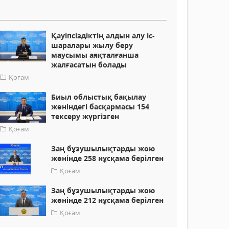
Қауіпсіздіктің алдын алу іс-
шаралары жылу беру
маусымы аяқталғанша
жалғасатын болады
Қоғам
Биыл облыстық бақылау
жөніндегі басқармасы 154
тексеру жүргізген
Қоғам
Заң бұзушылықтарды жою
жөнінде 258 нұсқама берілген
Қоғам
Заң бұзушылықтарды жою
жөнінде 212 нұсқама берілген
Қоғам