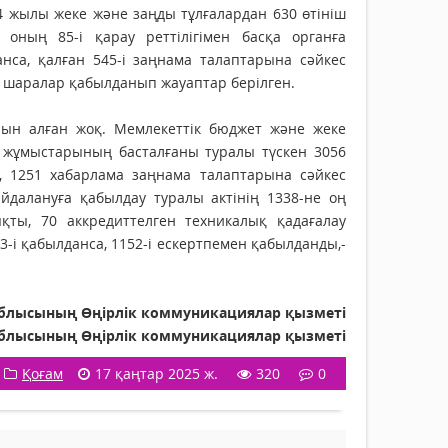
4 жылы жеке және заңды тұлғалардан 630 өтініш
п, оның 85-і қарау реттілігімен басқа органға
анса, қалған 545-і заңнама талаптарына сәйкес
і шаралар қабылданып жауаптар берілген.
орын алған жоқ. Мемлекеттік бюджет және жеке
 жұмыстарының басталғаны туралы түскен 3056
се, 1251 хабарлама заңнама талаптарына сәйкес
айдалануға қабылдау туралы актінің 1338-не оң
яқты, 70 аккредиттелген техникалық қадағалау
3-і қабылданса, 1152-і ескертпемен қабылданды,-
лысының Өңірлік коммуникациялар қызметі
блысының Өңірлік коммуникациялар қызметі
Қоғам
17 қаңтар 2025 ж.
320
0