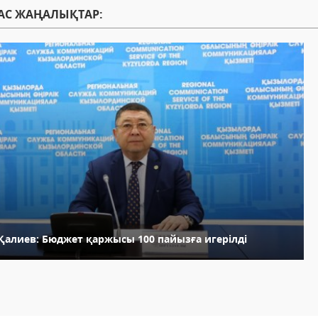
АС ЖАҢАЛЫҚТАР:
.Қалиев: Бюджет қаржысы 100 пайызға игерілді