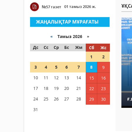
ҰҚС
01 тамыз 2026 ж.
№57 газет
ЖАҢАЛЫҚТАР МҰРАҒАТЫ
«
Тамыз 2026 »
Дс
Сс
Ср
Бс
Жм
Сб
Жс
1
2
3
4
5
6
7
8
9
10
11
12
13
14
15
16
17
18
19
20
21
22
23
24
25
26
27
28
29
30
Ғ
31