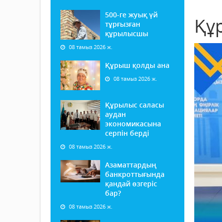
500-ге жуық үй
Құ
тұрғызған
құрылысшы
08 тамыз 2026 ж.
Құрыш қолды ана
08 тамыз 2026 ж.
Құрылыс саласы
аудан
экономикасына
серпін берді
08 тамыз 2026 ж.
Азаматтардың
банкроттығында
қандай өзгеріс
бар?
08 тамыз 2026 ж.