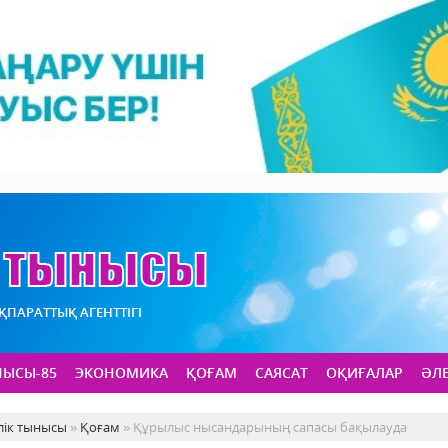
АҚПАРАТТЫҚ АГЕНТТІГІ
НЫСЫ-85
ЭКОНОМИКА
ҚОҒАМ
САЯСАТ
ОҚИҒАЛАР
ӘЛ
лік тынысы
»
Қоғам
» Құрылыс нысандарының сапасы бақылауда