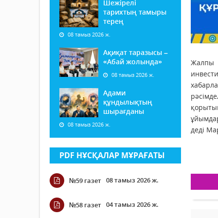
Шежірелі
тарихтың тамыры
терең
08 тамыз 2026 ж.
Ақиқат таразысы –
«Абай жолында»
Жалпы ө
инвест
08 тамыз 2026 ж.
хабарла
Адами
рәсімде
құндылықтың
қорыты
шырағданы
ұйымдар
08 тамыз 2026 ж.
деді Ма
PDF НҰСҚАЛАР МҰРАҒАТЫ
08 тамыз 2026 ж.
№59 газет
04 тамыз 2026 ж.
№58 газет