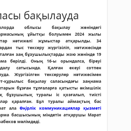
асы бақылауда
ылорда облысы бақылау жөніндегі
қармасының ұйытқы болуымен 2024 жылы
атар нәтижелі жұмыстар атқарылды. 34
ардан тыс тексеру жүргізіліп, нәтижесінде
талған заң бұзушылықтарды жою жөнінде 19
ама берілді. Оның 16-ы орындалса, біреуі
ндалу сатысында. Қалған екеуі сотпен
луда. Жүргізілген тексерулер нәтижесімен
ет-құрылыс бақылау саласындағы заңнама
птарын бұзған тұлғаларға қатысты әкімшілік
қ бұзушылық туралы іс қозғалып, тиісті
лар қаралған. Бұл туралы аймақтың бас
рат ала
Өңірлік коммуникациялар қызметі
арма басшысының міндетін атқарушы Марат
абеков мәлімдеді.