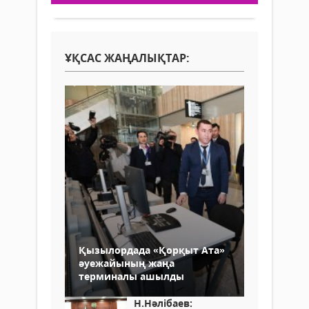
ҰҚСАС ЖАҢАЛЫҚТАР:
Қызылордада «Қорқыт Ата»
әуежайының жаңа
терминалы ашылды
Н.Нәлібаев: