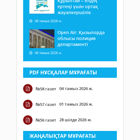
Құрылтай – елдің
ертеңі үшін ортақ
жауапкершілік
06 тамыз 2026 ж.
Open Air: Қызылорда
облысы полиция
департаменті
06 тамыз 2026 ж.
PDF НҰСҚАЛАР МҰРАҒАТЫ
04 тамыз 2026 ж.
№58 газет
01 тамыз 2026 ж.
№57 газет
28 шілде 2026 ж.
№56 газет
ЖАҢАЛЫҚТАР МҰРАҒАТЫ