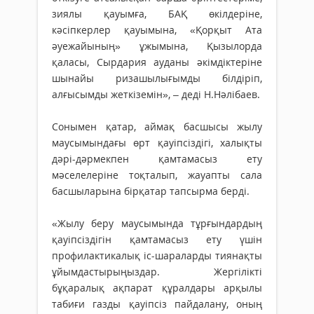
зиялы қауымға, БАҚ өкілдеріне,
кәсіпкерлер қауымына, «Қорқыт Ата
әуежайының» ұжымына, Қызылорда
қаласы, Сырдария ауданы әкімдіктеріне
шынайы ризашылығымды білдіріп,
алғысымды жеткіземін», – деді Н.Нәлібаев.
Сонымен қатар, аймақ басшысы жылу
маусымындағы өрт қауіпсіздігі, халықты
дәрі-дәрмекпен қамтамасыз ету
мәселелеріне тоқталып, жауапты сала
басшыларына бірқатар тапсырма берді.
«Жылу беру маусымында тұрғындардың
қауіпсіздігін қамтамасыз ету үшін
профилактикалық іс-шараларды тиянақты
ұйымдастырыңыздар. Жергілікті
бұқаралық ақпарат құралдары арқылы
табиғи газды қауіпсіз пайдалану, оның