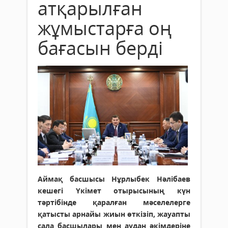
атқарылған
жұмыстарға оң
бағасын берді
Аймақ басшысы Нұрлыбек Нәлібаев
кешегі Үкімет отырысының күн
тәртібінде қаралған мәселелерге
қатысты арнайы жиын өткізіп, жауапты
сала басшылары мен аудан әкімдеріне