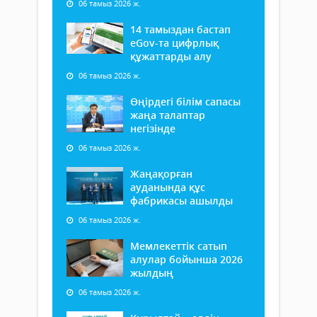
06 тамыз 2026 ж.
14 тамыздан бастап
еGov-та цифрлық
құжаттарды алу
06 тамыз 2026 ж.
Өңірдегі білім сапасы
жаңа талаптар
негізінде
06 тамыз 2026 ж.
Жаңақорған
ауданында құс
фабрикасы ашылды
06 тамыз 2026 ж.
Мемлекеттік сатып
алулар бойынша 2026
жылдың
06 тамыз 2026 ж.