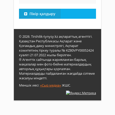
Пікір қалдыру
© 2026. Tirshilik-tynysy.kz ақпараттық агенттігі.
Қазақстан Республикасы Ақпарат және
Қоғамдық даму министрлігі, Ақпарат
комитетінің тіркеу туралы № KZ80VPY00052424
куәлігі 21.07.2022 жылы берілген.
® Агенттік сайтында жарияланған барлық
мақалалар мен фото-бейне материалдардың
авторлық құқықтары қорғалған.
Материалдарды пайдаланған жағдайда сілтеме
жасалуы міндетті.
Меншік иесі:
«Сыр медиа»
ЖШС.