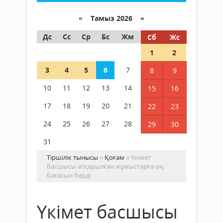
«
Тамыз 2026 »
Дс
Сс
Ср
Бс
Жм
Сб
Жс
1
2
3
4
5
6
7
8
9
10
11
12
13
14
15
16
17
18
19
20
21
22
23
24
25
26
27
28
29
30
31
Тіршілік тынысы
»
Қоғам
» Үкімет
басшысы атқарылған жұмыстарға оң
бағасын берді
Үкімет басшысы