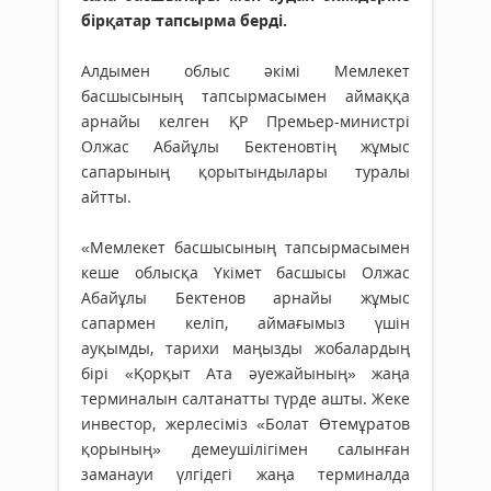
бірқатар тапсырма берді.
Алдымен облыс әкімі Мемлекет
басшысының тапсырмасымен аймаққа
арнайы келген ҚР Премьер-министрі
Олжас Абайұлы Бектеновтің жұмыс
сапарының қорытындылары туралы
айтты.
«Мемлекет басшысының тапсырмасымен
кеше облысқа Үкімет басшысы Олжас
Абайұлы Бектенов арнайы жұмыс
сапармен келіп, аймағымыз үшін
ауқымды, тарихи маңызды жобалардың
бірі «Қорқыт Ата әуежайының» жаңа
терминалын салтанатты түрде ашты. Жеке
инвестор, жерлесіміз «Болат Өтемұратов
қорының» демеушілігімен салынған
заманауи үлгідегі жаңа терминалда