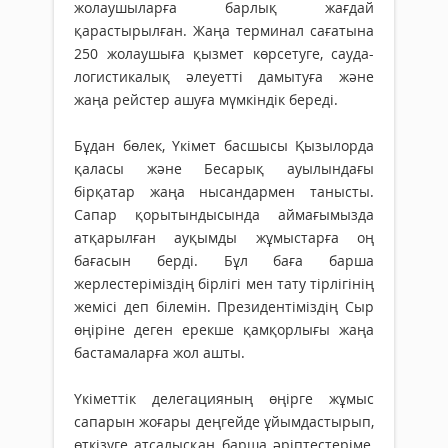
жолаушыларға барлық жағдай
қарастырылған. Жаңа терминал сағатына
250 жолаушыға қызмет көрсетуге, сауда-
логистикалық әлеуетті дамытуға және
жаңа рейстер ашуға мүмкіндік береді.
Бұдан бөлек, Үкімет басшысы Қызылорда
қаласы және Бесарық ауылындағы
бірқатар жаңа нысандармен танысты.
Сапар қорытындысында аймағымызда
атқарылған ауқымды жұмыстарға оң
бағасын берді. Бұл баға барша
жерлестеріміздің бірлігі мен тату тірлігінің
жемісі деп білемін. Президентіміздің Сыр
өңіріне деген ерекше қамқорлығы жаңа
бастамаларға жол ашты.
Үкіметтік делегацияның өңірге жұмыс
сапарын жоғары деңгейде ұйымдастырып,
өткізуге атсалысқан барша әріптестеріме,