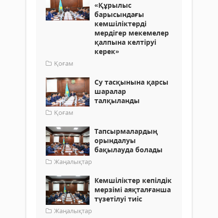
«Құрылыс
барысындағы
кемшіліктерді
мердігер мекемелер
қалпына келтіруі
керек»
Қоғам
Су тасқынына қарсы
шаралар
талқыланды
Қоғам
Тапсырмалардың
орындалуы
бақылауда болады
Жаңалықтар
Кемшіліктер кепілдік
мерзімі аяқталғанша
түзетілуі тиіс
Жаңалықтар