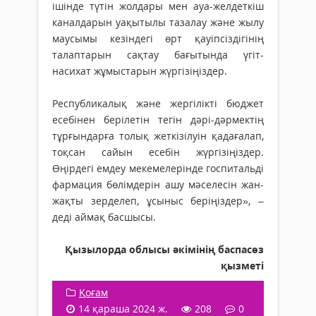
ішінде түтін жолдары мен ауа-желдеткіш
каналдарын уақытылы тазалау және жылу
маусымы кезіндегі өрт қауіпсіздігінің
талаптарын сақтау бағытында үгіт-
насихат жұмыстарын жүргізіңіздер.
Республикалық және жергілікті бюджет
есебінен берілетін тегін дәрі-дәрмектің
тұрғындарға толық жеткізілуін қадағалап,
тоқсан сайын есебін жүргізіңіздер.
Өңірдегі емдеу мекемелерінде госпитальді
фармация бөлімдерін ашу мәселесін жан-
жақты зерделеп, ұсыныс беріңіздер», –
деді аймақ басшысы.
Қызылорда облысы әкімінің баспасөз
қызметі
Қоғам
14 қараша 2024 ж.
208
0