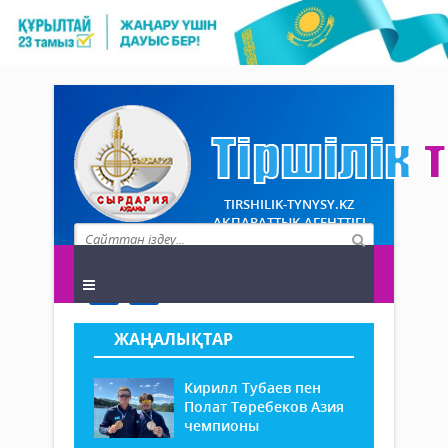
TIRSHILIK-TYNYSY.KZ
АҚПАРАТТЫҚ АГЕНТТІГІ
ЖАҢАЛЫҚТАР
Кирилл Тубаев пен
Полат Төребеков Азия
чемпионы