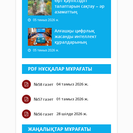
Өрт қауіпсіздігі
талаптарын сақтау – әр
азаматтың
05 тамыз 2026 ж.
Алғашқы цифрлық
жасанды интеллект
құралдарының
05 тамыз 2026 ж.
PDF НҰСҚАЛАР МҰРАҒАТЫ
04 тамыз 2026 ж.
№58 газет
01 тамыз 2026 ж.
№57 газет
28 шілде 2026 ж.
№56 газет
ЖАҢАЛЫҚТАР МҰРАҒАТЫ