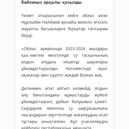
байланыс арқылы қосылды.
Үкімет отырысынан кейін облыс әкімі
Нұрлыбек Нәлібаев арнайы мәжіліс өткізіп,
жауапты басшыларға бірқатар тапсырма
берді.
«Облыс аумағында 2023-2024 жылдары
қыс-көктем мезгілінде су тасқынының
алдын алудың кешенді шаралары
ұйымдастырылды. Нәтижесінде оқыс
оқиғалар мен қауіпті жағдай болған жоқ.
Дегенмен, апат айтып келмейді. Алдын
алу бағытындағы жұмыстарды жүйелі
ұйымдастырып, дайын болуымыз қажет.
Сырдария өзенінің су шаруашылығы
нысандарын зерттегенде жағалаудың осал
тұстары анықталған. Бұл учаскелердің
кейбіреуі республикалық меншікте.