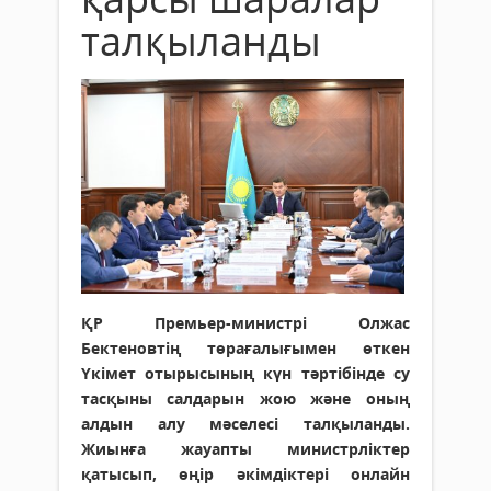
талқыланды
ҚР Премьер-министрі Олжас
Бектеновтің төрағалығымен өткен
Үкімет отырысының күн тәртібінде су
тасқыны салдарын жою және оның
алдын алу мәселесі талқыланды.
Жиынға жауапты министрліктер
қатысып, өңір әкімдіктері онлайн