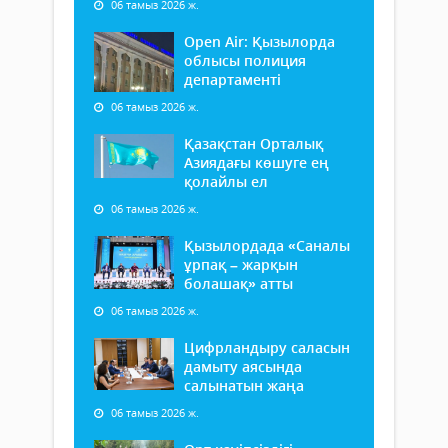
06 тамыз 2026 ж.
Open Air: Қызылорда
облысы полиция
департаменті
06 тамыз 2026 ж.
Қазақстан Орталық
Азиядағы көшуге ең
қолайлы ел
06 тамыз 2026 ж.
Қызылордада «Саналы
ұрпақ – жарқын
болашақ» атты
06 тамыз 2026 ж.
Цифрландыру саласын
дамыту аясында
салынатын жаңа
06 тамыз 2026 ж.