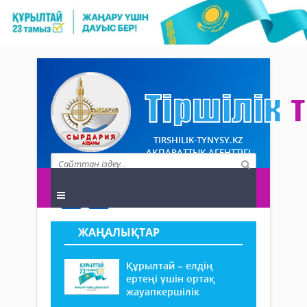
TIRSHILIK-TYNYSY.KZ
АҚПАРАТТЫҚ АГЕНТТІГІ
ЖАҢАЛЫҚТАР
Құрылтай – елдің
ертеңі үшін ортақ
жауапкершілік