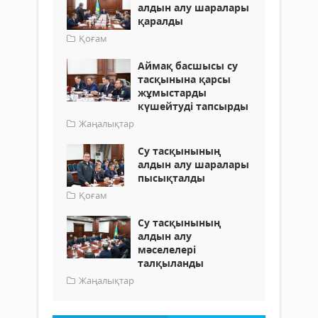
алдын алу шаралары
қаралды
Қоғам
Аймақ басшысы су
тасқынына қарсы
жұмыстарды
күшейтуді тапсырды
Жаңалықтар
Су тасқынының
алдын алу шаралары
пысықталды
Қоғам
Су тасқынының
алдын алу
мәселелері
талқыланды
Жаңалықтар