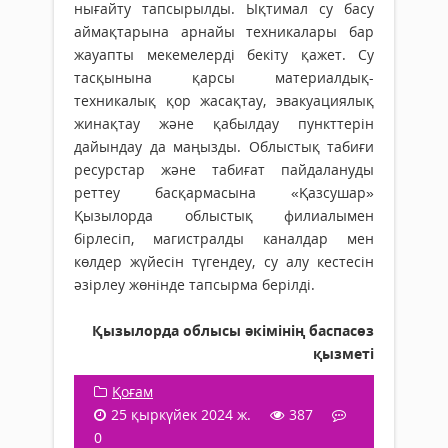
нығайту тапсырылды. Ықтимал су басу
аймақтарына арнайы техникалары бар
жауапты мекемелерді бекіту қажет. Су
тасқынына қарсы материалдық-
техникалық қор жасақтау, эвакуациялық
жинақтау және қабылдау пункттерін
дайындау да маңызды. Облыстық табиғи
ресурстар және табиғат пайдалануды
реттеу басқармасына «Қазсушар»
Қызылорда облыстық филиалымен
бірлесіп, магистралды каналдар мен
көлдер жүйесін түгендеу, су алу кестесін
әзірлеу жөнінде тапсырма берілді.
Қызылорда облысы әкімінің баспасөз
қызметі
Қоғам
25 қыркүйек 2024 ж.
387
0