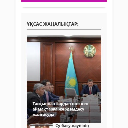
ҰҚСАС ЖАҢАЛЫҚТАР:
Тасқыннан зардап шеккен
аймақтарға жәрдемдесу
жалғасуда
Су басу қаупінің