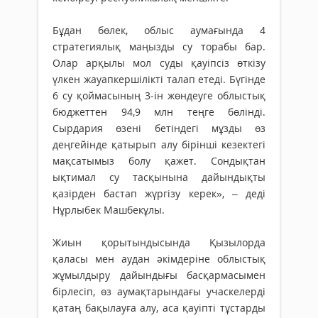
Бұдан бөлек, облыс аумағында 4
стратегиялық маңызды су торабы бар.
Олар арқылы мол суды қауіпсіз өткізу
үлкен жауапкершілікті талап етеді. Бүгінде
6 су қоймасының 3-ін жөндеуге облыстық
бюджеттен 94,9 млн теңге бөлінді.
Сырдария өзені бетіндегі мұзды өз
деңгейінде қатырып алу бірінші кезектегі
мақсатымыз болу қажет. Сондықтан
ықтимал су тасқынына дайындықты
қазірден бастап жүргізу керек», – деді
Нұрлыбек Машбекұлы.
Жиын қорытындысында Қызылорда
қаласы мен аудан әкімдеріне облыстық
жұмылдыру дайындығы басқармасымен
бірлесіп, өз аумақтарындағы учаскелерді
қатаң бақылауға алу, аса қауіпті тұстарды