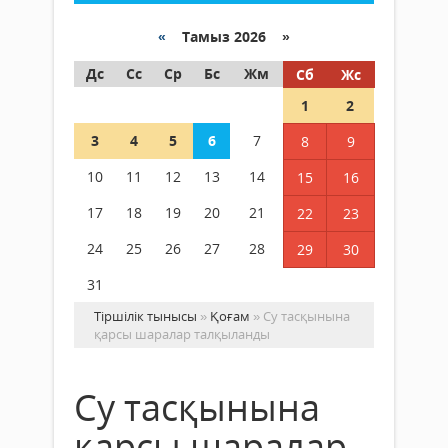
«
Тамыз 2026 »
Дс
Сс
Ср
Бс
Жм
Сб
Жс
1
2
3
4
5
6
7
8
9
10
11
12
13
14
15
16
17
18
19
20
21
22
23
24
25
26
27
28
29
30
31
Тіршілік тынысы
»
Қоғам
» Су тасқынына
қарсы шаралар талқыланды
Су тасқынына
қарсы шаралар