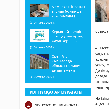
Мемлекеттік сатып
алулар бойынша
2026 жылдың
06 тамыз 2026 ж.
орындай
Құрылтай – елдің
ертеңі үшін ортақ
жауапкершілік
06 тамыз 2026 ж.
– Мект
уақыты
Open Air:
адамның
Қызылорда
ұстау, 
облысы полиция
департаменті
Деніміз
далада
06 тамыз 2026 ж.
ынтаңме
кейіпкер
PDF НҰСҚАЛАР МҰРАҒАТЫ
Негізін
әбден ы
04 тамыз 2026 ж.
№58 газет