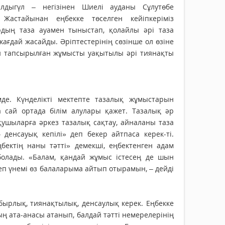
алдыгүл – негізінен Шиелі ауданы Сұлутөбе
Жастайынан еңбекке төселген кейіпкеріміз
рдың таза ауамен тыныстап, қолайлы әрі таза
жағдай жасайды. Әріптестерінің сөзінше ол өзіне
ен тапсырылған жұмысты уақытылы әрі тиянақты
мде. Күнделікті мектепте тазалық жұмыстарын
 сай ортада білім алулары қажет. Тазалық әр
ушыларға әркез тазалық сақтау, айналаны таза
 денсауық кепілі» деп бекер айтпаса керек-ті.
бектің наны тәтті» демекші, еңбектенген адам
олады. «Балам, қандай жұмыс істесең де шын
еп үнемі өз балаларыма айтып отырамын, – дейді
бырлық, тиянақтылық, денсаулық керек. Еңбекке
ң ата-анасы атанып, балдай тәтті немерелерінің