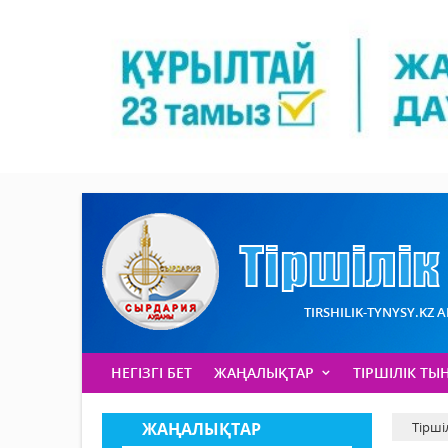
TIRSHILIK-TYNYSY.KZ 
НЕГІЗГІ БЕТ
ЖАҢАЛЫҚТАР
ТІРШІЛІК ТЫ
ЖАҢАЛЫҚТАР
Тірші