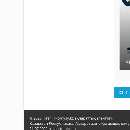
Қ
Пі
© 2026. Tirshilik-tynysy.kz ақпараттық агенттігі.
Қазақстан Республикасы Ақпарат және Қоғамдық даму м
21.07.2022 жылы берілген.