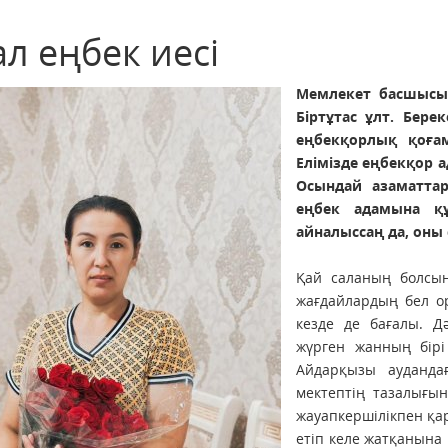
л еңбек иесі
Мемлекет басшысы 
Біртұтас ұлт. Бере
еңбекқорлық қоға
Елімізде еңбекқор а
Осындай азаматтар
еңбек адамына құ
айналыссаң да, оны 
Қай саланың болсы
жағдайлардың бел о
кезде де бағалы. Д
жүрген жанның бірі
Айдарқызы ауданда
мектептің тазалығын
жауапкершілікпен қ
етіп келе жатқанына