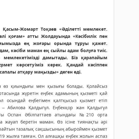
Қасым-Жомарт Тоқаев «Әділетті мемлекет.
келі қоғам» атты Жолдауында «Кәсібилік пен
мымызда ең жоғары орында тұруы қажет.
дам, кәсіби маман ең сыйлы адам болуға тиіс.
 мемлекетімізді дамытады. Біз қарапайым
рмет көрсетуіміз керек. Қандай кәсіппен
сапалы атқару маңызды» деген еді.
н өз қиындығы мен қызығы болады. Қолайсыз
ртасында жүретін еңбек адамының қызметі қай
әл осындай еңбегімен қалтқысыз қызмет етіп
 – Абилова Қалдыгүл. Еңбекқор жан Қалдыгүл
ғы Оспан Әбілпаттаев атындағы №210 орта
а жауап беретін маман. Өз ісіне тиянақты әрі
арайтын тазалық сақшысының абыроймен қызмет
 19 жылға таяған. Ол алғашқы еңбек жолын аспаз