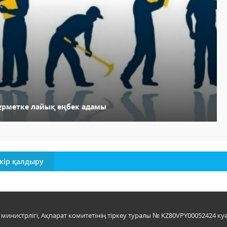
ұрметке лайық еңбек адамы
кір қалдыру
инистрлігі, Ақпарат комитетінің тіркеу туралы № KZ80VPY00052424 куә