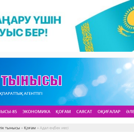
АҚПАРАТТЫҚ АГЕНТТІГІ
НЫСЫ-85
ЭКОНОМИКА
ҚОҒАМ
САЯСАТ
ОҚИҒАЛАР
ӘЛ
лік тынысы
»
Қоғам
» Адал еңбек иесі