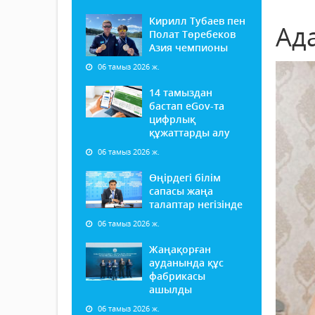
Кирилл Тубаев пен
Ада
Полат Төребеков
Азия чемпионы
06 тамыз 2026 ж.
14 тамыздан
бастап еGov-та
цифрлық
құжаттарды алу
06 тамыз 2026 ж.
Өңірдегі білім
сапасы жаңа
талаптар негізінде
06 тамыз 2026 ж.
Жаңақорған
ауданында құс
фабрикасы
ашылды
06 тамыз 2026 ж.