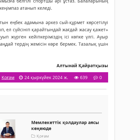
ымызға белгілі спортшы әрі ұстаз. Балаларының
еңімпаз атанып келеді.
йтын еңбек адамына әркез сый-құрмет көрсетілуі
п, ел сүйсініп қарайтындай жағдай жасау қажет»
п жүрген кейіп­керіміздің ісі көпке үлгі. Ауыр
ңдай тердің жемісін көре бермек. Тазалық үшін
Алтынай Қайратқызы
Қоғам
24 қыркүйек 2024 ж.
639
0
Мемлекеттік қолдаулар аясы
кеңеюде
Қоғам