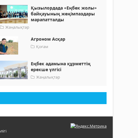
Қызылордада «Еңбек жолы»
байқауының жеңімпаздары
марапатталды
Жаңалықтар
Агроном Асқар
Қоғам
Еңбек адамына құрметтің
ерекше үлгісі
Жаңалықтар
лігі