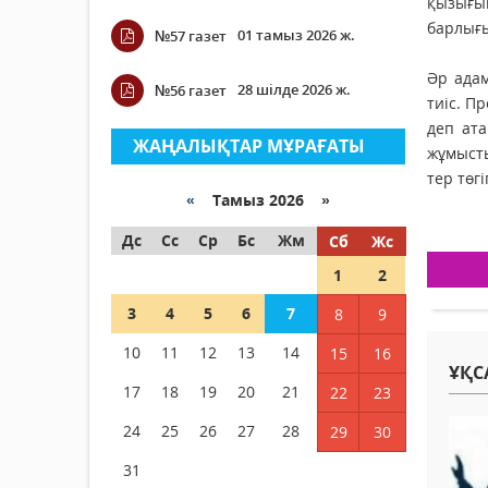
қызығын
барлығы
01 тамыз 2026 ж.
№57 газет
Әр адам
28 шілде 2026 ж.
№56 газет
тиіс. П
деп ата
ЖАҢАЛЫҚТАР МҰРАҒАТЫ
жұмысты
тер төг
«
Тамыз 2026 »
Дс
Сс
Ср
Бс
Жм
Сб
Жс
1
2
3
4
5
6
7
8
9
10
11
12
13
14
15
16
ҰҚС
17
18
19
20
21
22
23
24
25
26
27
28
29
30
31