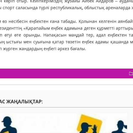
 көріп отыр. Кейіпкеріміздің жұбайы Айбек Айдаров – аудан
 спорт саласында түрлі республикалық, облыстық ареналарда ж
 өз несібесін еңбектен ғана табады. Қолынан келгенін аянба
резиденттің «Қарапайым еңбек адамына деген құрметті арттыры
п өтуі өте орынды. Нәпақасын маңдай тер, адал еңбектен тауы
ң ыстығы мен суығына қатар төзетін еңбек адамы қашанда ма
іп жүрген жандардың еңбегі әркез бағалы.
АС ЖАҢАЛЫҚТАР: