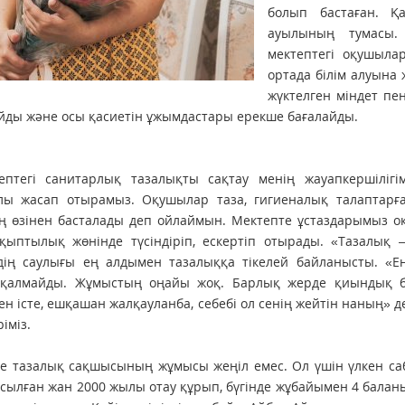
болып бастаған. Қ
ауылының тумасы. 
мектептегі оқушыла
ортада білім алуына 
жүктелген міндет п
ды және осы қасиетін ұжымдастары ерекше бағалайды.
ептегі санитарлық тазалықты сақтау менің жауапкершілігі
лы жасап отырамыз. Оқушылар таза, гигиеналық талаптарға
 өзінен басталады деп ойлаймын. Мектепте ұстаздарымыз оқ
ұқыптылық жөнінде түсіндіріп, ескертіп отырады. «Тазалық –
дің саулығы ең алдымен тазалыққа тікелей байланыс­ты. «Ең
 қалмайды. Жұмыстың оңайы жоқ. Барлық жерде қиындық б
н істе, ешқашан жалқауланба, себебі ол сенің жейтін наның» д
іміз.
де тазалық сақшысының жұмысы жеңіл емес. Ол үшін үлкен са
сылған жан 2000 жылы отау құрып, бүгінде жұбайымен 4 баланы