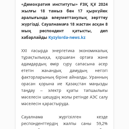
«Демократия институты» ҒЗҚ ҚҰ 2024
жылғы 18 тамыз бен 17 қыркүйек
аралығында әлеуметтанулық зерттеу
жүргізді. Сауалнамаға 18 жастан асқан 8
мың респондент қатысты, деп
хабарлайды
Kyzylorda-news.kz
XXI ғасырда энергетика экономикалық
тұрақтылыққа, қоршаған ортаға және
адамдардың өмір сүру сапасына әсер
ететін жаһандық дамудың негізгі
факторларының біріне айналды. Уранның
орасан қорына ие Қазақстан маңызды
таңдау – электр қуаты тапшылығы
мәселесін шешудің жолы ретінде АЭС салу
мәселесін қарастыруда.
Сауалнама жүргізілген кезде
респонденттердің жалпы саны 59,2%