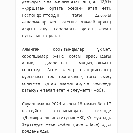
денсаулығына әсерін» атап өтті, ал 42,9%
«қоршаған ортаға әсерін» атап өтті.
Респонденттердің тағы 22,8%-ы
«авариялар мен төтенше жағдайлардың
алдын алу шаралары» деген жауап
нұсқасын таңдаған.
Алынған қорытындылар үкімет,
сарапшылар және қоғам арасындағы
ашық диалогтың маңыздылығын
көрсетеді. Атом электр станциясының
құрылысы тек техникалық ғана емес,
сонымен қатар азаматтардың белсенді
қатысуын талап ететін әлеуметтік жоба.
Сауалнаманы 2024 жылғы 18 тамыз бен 17
қыркүйек аралығындағы кезеңде
«Демократия институты» ҒЗҚ ҚҰ жүргізді.
Зерттеуде жеке сұхбат (face-to-face) әдісі
қолданылды.