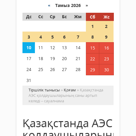
«
Тамыз 2026 »
Дс
Сс
Ср
Бс
Жм
Сб
Жс
1
2
3
4
5
6
7
8
9
10
11
12
13
14
15
16
17
18
19
20
21
22
23
24
25
26
27
28
29
30
31
Тіршілік тынысы
»
Қоғам
» Қазақстанда
АЭС қолдаушыларының саны артып
келеді – сауалнама
Қазақстанда АЭС
қолдаушыларының