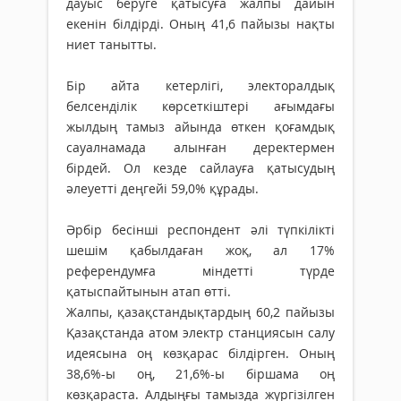
дауыс беруге қатысуға жалпы дайын
екенін білдірді. Оның 41,6 пайызы нақты
ниет танытты.
Бір айта кетерлігі, электоралдық
белсенділік көрсеткіштері ағымдағы
жылдың тамыз айында өткен қоғамдық
сауалнамада алынған деректермен
бірдей. Ол кезде сайлауға қатысудың
әлеуетті деңгейі 59,0% құрады.
Әрбір бесінші респондент әлі түпкілікті
шешім қабылдаған жоқ, ал 17%
референдумға міндетті түрде
қатыспайтынын атап өтті.
Жалпы, қазақстандықтардың 60,2 пайызы
Қазақстанда атом электр станциясын салу
идеясына оң көзқарас білдірген. Оның
38,6%-ы оң, 21,6%-ы біршама оң
көзқараста. Алдыңғы тамызда жүргізілген