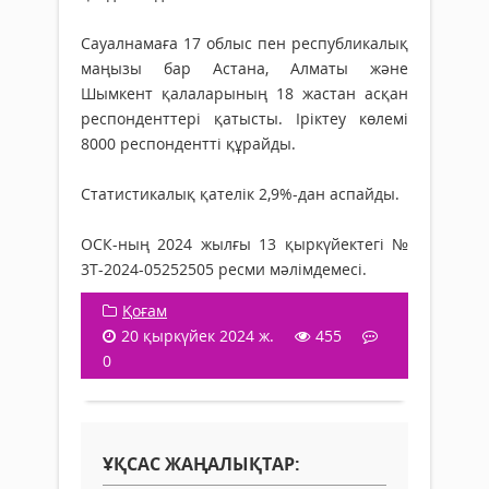
Сауалнамаға 17 облыс пен республикалық
маңызы бар Астана, Алматы және
Шымкент қалаларының 18 жастан асқан
респонденттері қатысты. Іріктеу көлемі
8000 респондентті құрайды.
Статистикалық қателік 2,9%-дан аспайды.
ОСК-ның 2024 жылғы 13 қыркүйектегі №
3Т-2024-05252505 ресми мәлімдемесі.
Қоғам
20 қыркүйек 2024 ж.
455
0
ҰҚСАС ЖАҢАЛЫҚТАР: