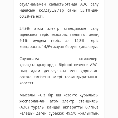
сауалнамамен салыстырғанда АЭС салу
идеясын қолдаушылар саны 53,1%-дан
60,2%-ға өсті.
24,9% атом электр станциясын салу
идеясына теріс көзқарас танытты, оның
9,1% мүлдем теріс, ал 15,8% теріс
көзқараста. 14,9% жауап беруге қиналады.
Сауалнама нәтижелері
қазақстандықтарды бірінші кезекте АЭС-
ның адам денсаулығы мен қоршаған
ортаға тигізетін әсері толғандыратынын
көрсетті.
Мысалы, «Сіз бірінші кезекте құрылысы
жоспарланған атом электр станциясы
(АЭС) туралы қандай ақпаратты білгіңіз
келеді?» деген сұраққа: 49,5% «халықтың