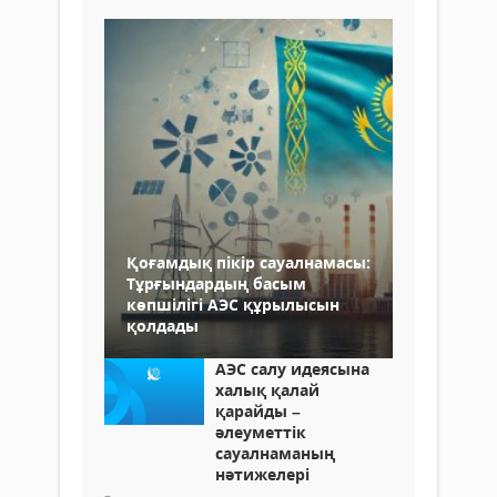
Қоғамдық пікір сауалнамасы:
Тұрғындардың басым
көпшілігі АЭС құрылысын
қолдады
АЭС салу идеясына
халық қалай
қарайды –
әлеуметтік
сауалнаманың
нәтижелері