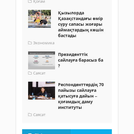
Қоғам
Қызылорда
Қазақстандағы өмір
сүру сапасы жоғары
аймақтардың көшін
бастады
Экономика
Президенттік
сайлауға барасыз ба
?
Саясат
Респонденттердің 70
пайызы сайлауға
қатысуға дайын –
қоғамдық даму
институты
Саясат