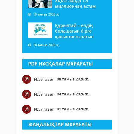
ХҚКО-ларда 1,5
миллионнан астам
10 тамыз 2026 ж.
Құрылтай – елдің
болашағын бірге
қалыптастыратын
10 тамыз 2026 ж.
PDF НҰСҚАЛАР МҰРАҒАТЫ
08 тамыз 2026 ж.
№59 газет
04 тамыз 2026 ж.
№58 газет
01 тамыз 2026 ж.
№57 газет
ЖАҢАЛЫҚТАР МҰРАҒАТЫ