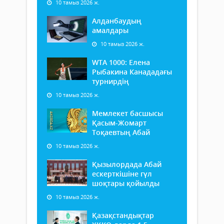
10 тамыз 2026 ж.
Алданбаудың
амалдары
10 тамыз 2026 ж.
WTA 1000: Елена
Рыбакина Канададағы
турнирдің
10 тамыз 2026 ж.
Мемлекет басшысы
Қасым-Жомарт
Тоқаевтың Абай
10 тамыз 2026 ж.
Қызылордада Абай
ескерткішіне гүл
шоқтары қойылды
10 тамыз 2026 ж.
Қазақстандықтар