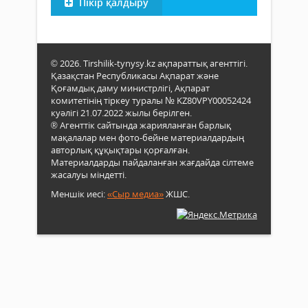
Пікір қалдыру
© 2026. Tirshilik-tynysy.kz ақпараттық агенттігі.
Қазақстан Республикасы Ақпарат және
Қоғамдық даму министрлігі, Ақпарат
комитетінің тіркеу туралы № KZ80VPY00052424
куәлігі 21.07.2022 жылы берілген.
® Агенттік сайтында жарияланған барлық
мақалалар мен фото-бейне материалдардың
авторлық құқықтары қорғалған.
Материалдарды пайдаланған жағдайда сілтеме
жасалуы міндетті.
Меншік иесі:
«Сыр медиа»
ЖШС.