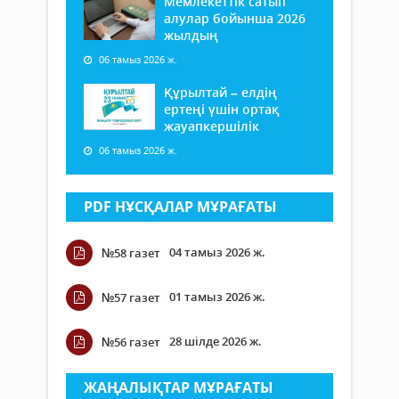
Мемлекеттік сатып
алулар бойынша 2026
жылдың
06 тамыз 2026 ж.
Құрылтай – елдің
ертеңі үшін ортақ
жауапкершілік
06 тамыз 2026 ж.
PDF НҰСҚАЛАР МҰРАҒАТЫ
04 тамыз 2026 ж.
№58 газет
01 тамыз 2026 ж.
№57 газет
28 шілде 2026 ж.
№56 газет
ЖАҢАЛЫҚТАР МҰРАҒАТЫ