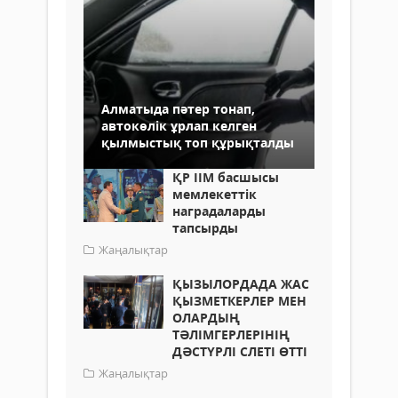
Алматыда пәтер тонап,
автокөлік ұрлап келген
қылмыстық топ құрықталды
ҚР ІІМ басшысы
мемлекеттік
наградаларды
тапсырды
Жаңалықтар
ҚЫЗЫЛОРДАДА ЖАС
ҚЫЗМЕТКЕРЛЕР МЕН
ОЛАРДЫҢ
ТӘЛІМГЕРЛЕРІНІҢ
ДӘСТҮРЛІ СЛЕТІ ӨТТІ
Жаңалықтар