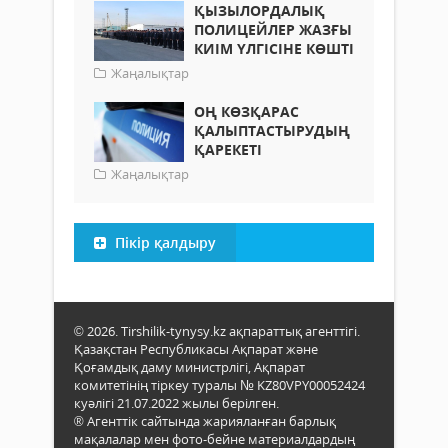
ҚЫЗЫЛОРДАЛЫҚ
ПОЛИЦЕЙЛЕР ЖАЗҒЫ
КИІМ ҮЛГІСІНЕ КӨШТІ
Жаңалықтар
ОҢ КӨЗҚАРАС
ҚАЛЫПТАСТЫРУДЫҢ
ҚАРЕКЕТІ
Жаңалықтар
Пікір қалдыру
© 2026. Tirshilik-tynysy.kz ақпараттық агенттігі.
Қазақстан Республикасы Ақпарат және
Қоғамдық даму министрлігі, Ақпарат
комитетінің тіркеу туралы № KZ80VPY00052424
куәлігі 21.07.2022 жылы берілген.
® Агенттік сайтында жарияланған барлық
мақалалар мен фото-бейне материалдардың