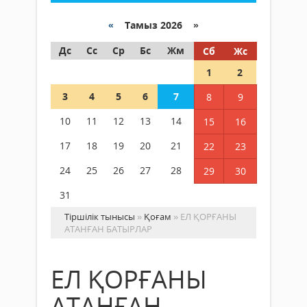
«
Тамыз 2026 »
Дс
Сс
Ср
Бс
Жм
Сб
Жс
1
2
3
4
5
6
7
8
9
10
11
12
13
14
15
16
17
18
19
20
21
22
23
24
25
26
27
28
29
30
31
Тіршілік тынысы
»
Қоғам
» ЕЛ ҚОРҒАНЫ
АТАНҒАН БАТЫРЛАР
ЕЛ ҚОРҒАНЫ
АТАНҒАН