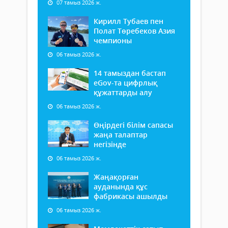
07 тамыз 2026 ж.
Кирилл Тубаев пен
Полат Төребеков Азия
чемпионы
06 тамыз 2026 ж.
14 тамыздан бастап
еGov-та цифрлық
құжаттарды алу
06 тамыз 2026 ж.
Өңірдегі білім сапасы
жаңа талаптар
негізінде
06 тамыз 2026 ж.
Жаңақорған
ауданында құс
фабрикасы ашылды
06 тамыз 2026 ж.