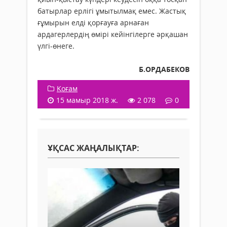
батырлар ерлігі ұмытылмақ емес. Жастық
ғұмырын елді қорғауға арнаған
ардагерлердің өмірі кейінгілерге әрқашан
үлгі-өнеге.
Б.ОРДАБЕКОВ
Қоғам
15 мамыр 2018 ж.
2 078
0
ҰҚСАС ЖАҢАЛЫҚТАР: