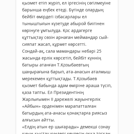
қызмет етіп жүріп, ел іргесінің сөгілмеуіне
барынша еңбек етеді. Бүгінде олардың
бейбіт өмірдегі ізбасарлары ел
тыныштығын күзетуде абырой биігінен
көрінуге ұмтылуда. Қос ардагерге
құттықтау сөзін арнаған меймандар сый-
сияпат жасап, құрмет көрсетті.
Сондай-ақ, сала мамандары небәрі 25
жасында ерлік көрсетіп, бейбіт күннің
батыры атанған Т.Қозыбаевтың
шаңырағына барып, ата-анасын аталмыш
мерекемен құттықтады. Т.Қозыбаев
қызмет бабында адам өміріне араша түсіп,
қаза тапты. Ел Президентінің
Жарлығымен ІІ дәрежелі жауынгерлік
«Айбын» орденімен марапатталған
батырдың ата-анасы қонақтарға риясыз
алғысын айтты.
«Елдің атын ер шығарады» демекші сонау
қиын-қыстау күндері кеудесін оққа тосқан