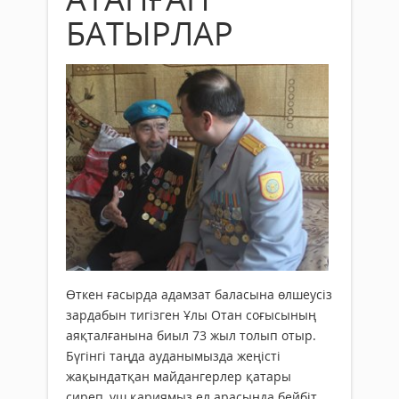
БАТЫРЛАР
Өткен ғасырда адамзат баласына өлшеусіз
зардабын тигізген Ұлы Отан соғысының
аяқталғанына биыл 73 жыл толып отыр.
Бүгінгі таңда ауданымызда жеңісті
жақындатқан майдангерлер қатары
сиреп, үш қариямыз ел арасында бейбіт