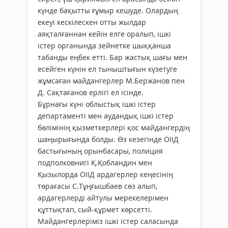
күнде бақытты ғұмыр кешуде. Олардың
екеуі кескілескен отты жылдар
аяқталғаннан кейін елге оралып, ішкі
істер органында зейнетке шыққанша
табанды еңбек етті. Бар жастық шағы мен
есейген күнін ел тыныштығын күзетуге
жұмсаған майдангерлер М.Бержанов пен
Д. Сақтағанов ерлігі ел ісінде.
Бұрнағы күні облыстық ішкі істер
департаменті мен аудандық ішкі істер
бөлімінің қызметкерлері қос майдангердің
шаңырығында болды. Өз кезегінде ОІІД
бастығының орынбасары, полиция
подполковнигі Қ.Қобландин мен
Қызылорда ОІІД ардагерлер кеңесінің
төрағасы С.Тұңғышбаев сөз алып,
ардагерлерді айтулы мерекелерімен
құттықтап, сый-құрмет көрсетті.
Майдангерлеріміз ішкі істер саласында