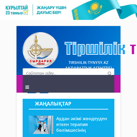
TIRSHILIK-TYNYSY.KZ
АҚПАРАТТЫҚ АГЕНТТІГІ
ЖАҢАЛЫҚТАР
Аудан әкімі жөндеуден
өткен терапия
бөлімшесінің