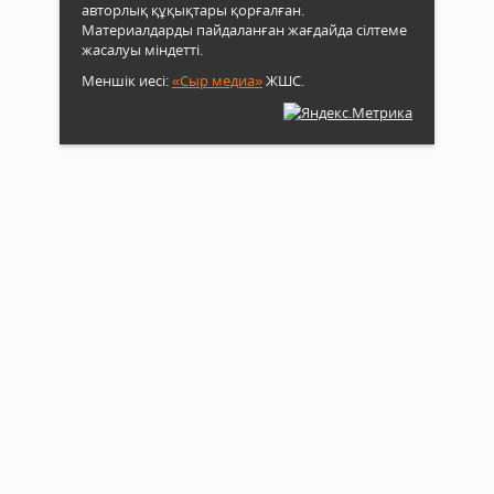
авторлық құқықтары қорғалған.
Материалдарды пайдаланған жағдайда сілтеме
жасалуы міндетті.
Меншік иесі:
«Сыр медиа»
ЖШС.