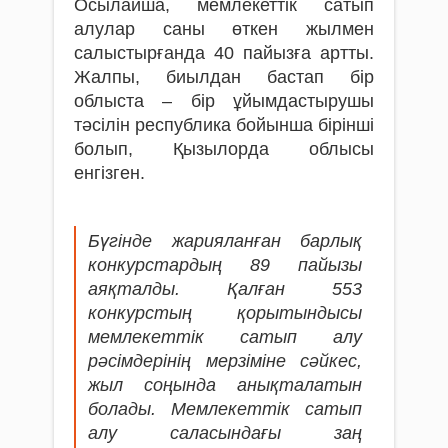
Осылайша, мемлекеттік сатып
алулар саны өткен жылмен
салыстырғанда 40 пайызға артты.
Жалпы, биылдан бастап бір
облыста – бір ұйымдастырушы
тәсілін республика бойынша бірінші
болып, Қызылорда облысы
енгізген.
Бүгінде жарияланған барлық
конкурстардың 89 пайызы
аяқталды. Қалған 553
конкурстың қорытындысы
мемлекеттік сатып алу
рәсімдерінің мерзіміне сәйкес,
жыл соңында анықталатын
болады. Мемлекеттік сатып
алу саласындағы заң