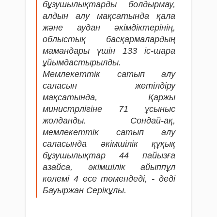
бұзушылықтарды болдырмау,
алдын алу мақсатында қала
және аудан әкімдіктерінің,
облыстық басқармалардың
мамандары үшін 133 іс-шара
ұйымдастырылды.
Мемлекеттік сатып алу
саласын жетілдіру
мақсатында, Қаржы
министрлігіне 71 ұсыныс
жолданды. Сондай-ақ,
мемлекеттік сатып алу
саласында әкімшілік құқық
бұзушылықтар 44 пайызға
азайса, әкімшілік айыппұл
көлемі 4 есе төмендеді, - деді
Бауыржан Серікұлы.