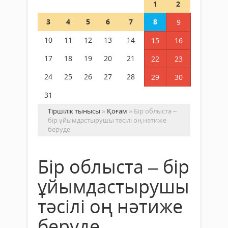
1
2
3
4
5
6
7
8
9
10
11
12
13
14
15
16
17
18
19
20
21
22
23
24
25
26
27
28
29
30
31
Тіршілік тынысы
»
Қоғам
» Бір облыста –
бір ұйымдастырушы тәсілі оң нәтиже
беруде
Бір облыста – бір
ұйымдастырушы
тәсілі оң нәтиже
беруде