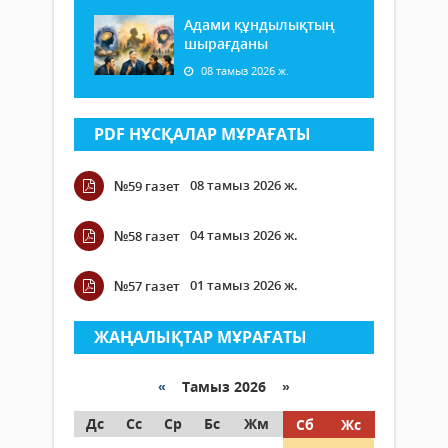
Адами құндылықтың
шырағданы
08 тамыз 2026 ж.
PDF НҰСҚАЛАР МҰРАҒАТЫ
08 тамыз 2026 ж.
№59 газет
04 тамыз 2026 ж.
№58 газет
01 тамыз 2026 ж.
№57 газет
ЖАҢАЛЫҚТАР МҰРАҒАТЫ
«
Тамыз 2026 »
Дс
Сс
Ср
Бс
Жм
Сб
Жс