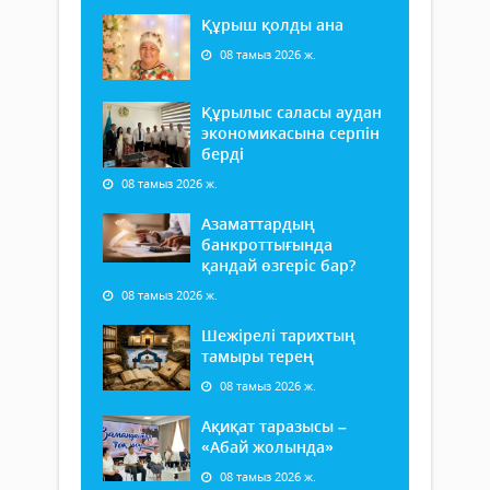
Құрыш қолды ана
08 тамыз 2026 ж.
Құрылыс саласы аудан
экономикасына серпін
берді
08 тамыз 2026 ж.
Азаматтардың
банкроттығында
қандай өзгеріс бар?
08 тамыз 2026 ж.
Шежірелі тарихтың
тамыры терең
08 тамыз 2026 ж.
Ақиқат таразысы –
«Абай жолында»
08 тамыз 2026 ж.