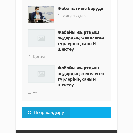
Жоба нәтиже беруде
Жаңалықтар
Жабайы жыртқыш
аңдардың жекелеген
түрлерінің саныН
шектеу
Қоғам
Жабайы жыртқыш
аңдардың жекелеген
түрлерінің саныН
шектеу
---
Пікір қалдыру