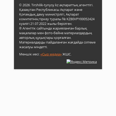
© 2026. Tirshilik-tynysy.kz ақпараттық агенттігі.
Қазақстан Республикасы Ақпарат және
Қоғамдық даму министрлігі, Ақпарат
комитетінің тіркеу туралы № KZ80VPY00052424
куәлігі 21.07.2022 жылы берілген.
® Агенттік сайтында жарияланған барлық
мақалалар мен фото-бейне материалдардың
авторлық құқықтары қорғалған.
Материалдарды пайдаланған жағдайда сілтеме
жасалуы міндетті.
Меншік иесі:
«Сыр медиа»
ЖШС.