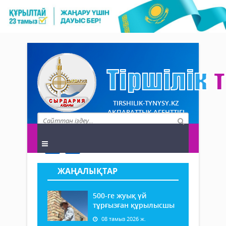
TIRSHILIK-TYNYSY.KZ
АҚПАРАТТЫҚ АГЕНТТІГІ
ЖАҢАЛЫҚТАР
500-ге жуық үй
тұрғызған құрылысшы
08 тамыз 2026 ж.