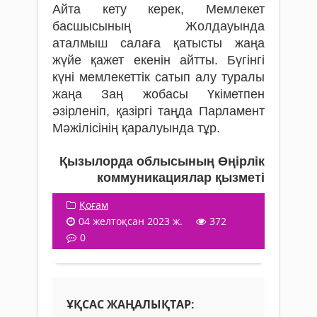
Айта кету керек, Мемлекет
басшысының Жолдауында
аталмыш салаға қатысты жаңа
жүйе қажет екенін айтты. Бүгінгі
күні мемлекеттік сатып алу туралы
жаңа Заң жобасы Үкіметпен
әзірленіп, қазіргі таңда Парламент
Мәжілісінің қаралуында тұр.
Қызылорда облысының Өңірлік
коммуникациялар қызметі
Қоғам
04 желтоқсан 2023 ж.
372
0
ҰҚСАС ЖАҢАЛЫҚТАР: