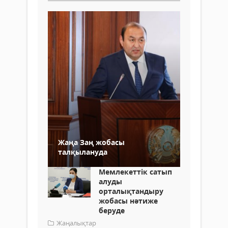
Жаңа Заң жобасы
талқылануда
Мемлекеттік сатып
алуды
орталықтандыру
жобасы нәтиже
беруде
Жаңалықтар