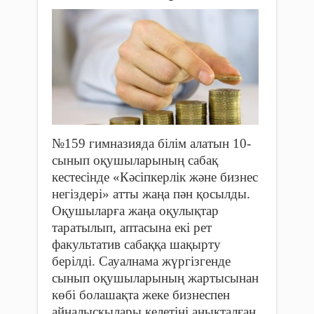
№159 гимназияда білім алатын 10-
сынып оқушыларының сабақ
кестесінде «Кәсіпкерлік және бизнес
негіздері» атты жаңа пән қосылды.
Оқушыларға жаңа оқулықтар
таратылып, аптасына екі рет
факультатив сабаққа шақырту
берілді. Сауалнама жүргізгенде
сынып оқушыларының жартысынан
көбі болашақта жеке бизнеспен
айналысқылары келетіні анықталған.