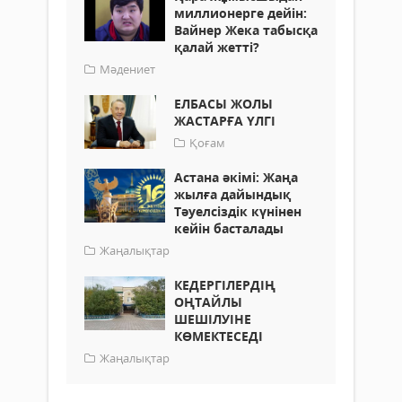
миллионерге дейін:
Вайнер Жека табысқа
қалай жетті?
Мәдениет
ЕЛБАСЫ ЖОЛЫ
ЖАСТАРҒА ҮЛГІ
Қоғам
Астана әкімі: Жаңа
жылға дайындық
Тәуелсіздік күнінен
кейін басталады
Жаңалықтар
КЕДЕРГІЛЕРДІҢ
ОҢТАЙЛЫ
ШЕШІЛУІНЕ
КӨМЕКТЕСЕДІ
Жаңалықтар