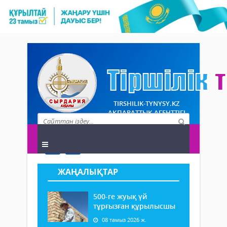
TIRSHILIK-TYNYSY.KZ
АҚПАРАТТЫҚ АГЕНТТІГІ
ЖАҢАЛЫҚТАР
500-ге жуық үй
тұрғызған құрылысшы
08 тамыз 2026 ж.