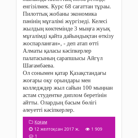
енгізілмек. Курс 68 сағаттан тұраы.
Пилоттық жобаны экономика
пәнінің мұғалімі жүргізеді. Келесі
жылдың көктемінде 3 мыңға жуық
мұғалімді қайта дайындықтан өткізу
жоспарланған», - деп атап өтті
Алматы қаласы кәсіпкерлер
палатасының сарапшысы Айгүл
Шағамбаева.
Ол сонымен қатар Қазақстандағы
жоғары оқу орындары мен
колледждер жыл сайын 100 мыңнан
астам студентке диплом беретінін
айтты. Олардың басым бөлігі
әлеуетті кәсіпкерлер.
Қоғам
12 желтоқсан 2017 ж.
1 909
1