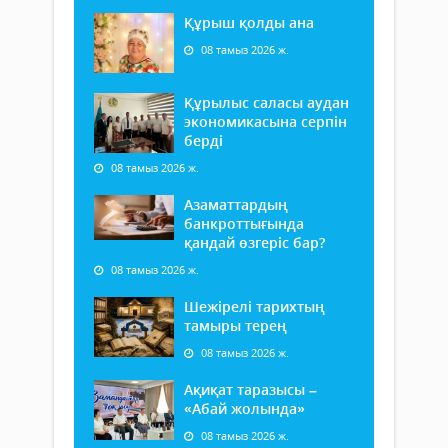
Құрыш қолды ана
08 тамыз 2026 ж.
Құрылыс саласы аудан
экономикасына серпін
берді
08 тамыз 2026 ж.
Азаматтардың
банкроттығында
қандай өзгеріс бар?
08 тамыз 2026 ж.
Шежірелі тарихтың
тамыры терең
08 тамыз 2026 ж.
Ақиқат таразысы –
«Абай жолында»
08 тамыз 2026 ж.