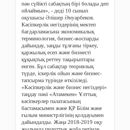
пән сүйікті сабақтың бірі болады деп
ойлаймын», - деді 10 сынып
оқушысы Әлішер Әнуарбеков.
Кәсіпкерлік негіздерінің мектеп
бағдарламасына экономикалық
терминология, бизнес-жоспарды
дайындау, заңды тұлғаны тіркеу,
қаржылық есеп және бизнесті
құқықтық реттеу тақырыптары
енген. Бұл сабақтар теориялық
түрде, іскерлік ойын және бизнес-
тапсырма түрінде өткізіледі.
«Кәсіпкерлік және бизнес негіздері»
таңдау пәні «Атамекен» Ұлттық
кәсіпкерлер палатасының
бастамасымен және ҚР Білім және
ғылым министрлігінің қолдауымен
дайындалды. Жаңа 2018-2019 оқу
жылында пилоттық жоба ретінде