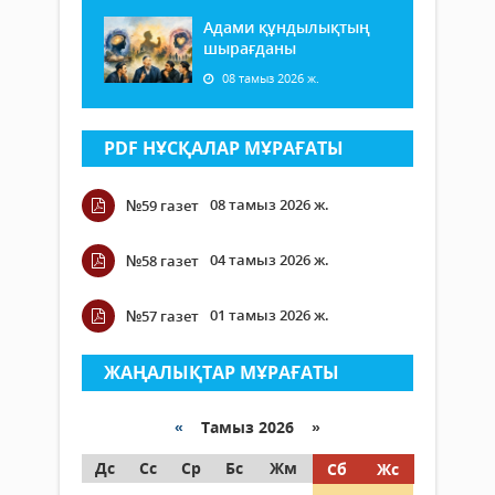
Адами құндылықтың
шырағданы
08 тамыз 2026 ж.
PDF НҰСҚАЛАР МҰРАҒАТЫ
08 тамыз 2026 ж.
№59 газет
04 тамыз 2026 ж.
№58 газет
01 тамыз 2026 ж.
№57 газет
ЖАҢАЛЫҚТАР МҰРАҒАТЫ
«
Тамыз 2026 »
Дс
Сс
Ср
Бс
Жм
Сб
Жс