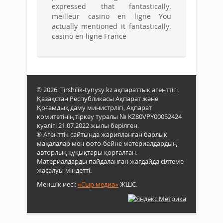
expressed that fantastically.
meilleur casino en ligne You
actually mentioned it fantastically.
casino en ligne France
© 2026. Tirshilik-tynysy.kz ақпараттық агенттігі.
Қазақстан Республикасы Ақпарат және
Қоғамдық даму министрлігі, Ақпарат
комитетінің тіркеу туралы № KZ80VPY00052424
куәлігі 21.07.2022 жылы берілген.
® Агенттік сайтында жарияланған барлық
мақалалар мен фото-бейне материалдардың
авторлық құқықтары қорғалған.
Материалдарды пайдаланған жағдайда сілтеме
жасалуы міндетті.
Меншік иесі:
«Сыр медиа»
ЖШС.