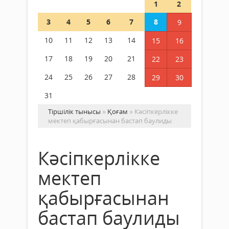
1
2
3
4
5
6
7
8
9
10
11
12
13
14
15
16
17
18
19
20
21
22
23
24
25
26
27
28
29
30
31
Тіршілік тынысы
»
Қоғам
» Кәсіпкерлікке
мектеп қабырғасынан бастап баулиды
Кәсіпкерлікке
мектеп
қабырғасынан
бастап баулиды