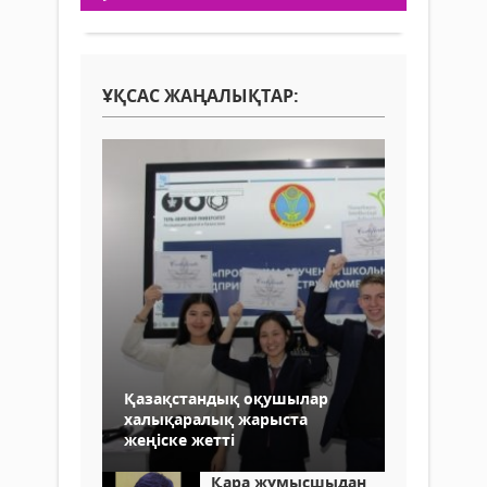
ҰҚСАС ЖАҢАЛЫҚТАР:
Қазақстандық оқушылар
халықаралық жарыста
жеңіске жетті
Қара жұмысшыдан