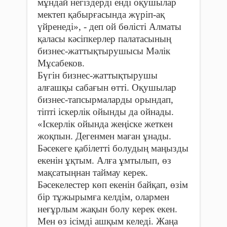
мұндай негіздерді енді оқушылар
мектеп қабырғасында жүріп-ақ
үйренеді», - деп ой бөлісті Алматы
қаласы кәсіпкерлер палатасының
бизнес-жаттықтырушысы Мәлік
Мұсабеков.
Бүгін бизнес-жаттықтырушы
алғашқы сабағын өтті. Оқушылар
бизнес-тапсырмаларды орындап,
тіпті іскерлік ойынды да ойнады.
«Іскерлік ойында жеңіске жеткен
жоқпын. Дегенмен маған ұнады.
Бәсекеге қабілетті болудың маңызды
екенін ұқтым. Алға ұмтылып, өз
мақсатыңнан таймау керек.
Бәсекелестер көп екенін байқап, өзім
бір тұжырымға келдім, олармен
неғұрлым жақын болу керек екен.
Мен өз ісімді ашқым келеді. Жаңа