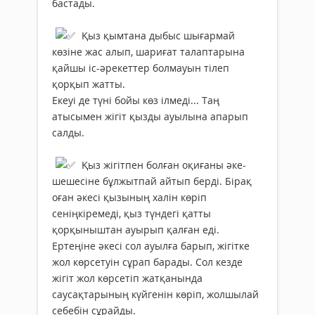
бастады.
Қыз қымтана дыбыс шығармай
көзіне жас алып, шариғат талаптарына
қайшы іс-әрекеттер болмауын тілеп
қорқып жатты.
Екеуі де түні бойы көз ілмеді... Таң
атысымен жігіт қызды ауылына апарып
салды.
Қыз жігітпен болған оқиғаны әке-
шешесіне бұлжытпай айтып берді. Бірақ
оған әкесі қызының халін көріп
сеніңкіремеді, қыз түндегі қатты
қорқыныштан ауырып қалған еді.
Ертеңіне әкесі сол ауылға барып, жігітке
жол көрсетуін сұрап барады. Сол кезде
жігіт жол көрсетіп жатқанында
саусақтарының күйгенін көріп, жолшылай
себебін сұрайды.