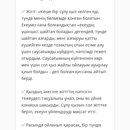
✅ Жігіт: «Кеше бір сұлу қыз келген еді,
түнде менің бөлмемде қонған болатын.
Екеуміз ғана болғандықтан «екеудің
үшіншісі шайтан болады» дегендей, түнде
шайтан азғарды, мені азғыруы қатты
күшейген кезде тозақтың отын есіме алу
үшін саусағымды күйдіріп, нәпсімді тежеп
отырдым. Саусағымның күйгенінен көрі
мен үшін сол қыз жайлы ойлауым ауырлау
қиын болды» - деп болған қиссаны айтып
берді.
✅ Қыздың әкесіне жігіттің нәпсісін
тежеудегі тақуалығы ұнап, оны өз үйіне
қонаққа шақырды. Сұлу қызын сол жігітке
беріп, екеуін үйлендіруді мақсат етті.
✅ Расында ойланып қарасақ, бір түндік