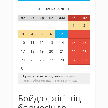
«
Тамыз 2026 »
Дс
Сс
Ср
Бс
Жм
Сб
Жс
1
2
3
4
5
6
7
8
9
10
11
12
13
14
15
16
17
18
19
20
21
22
23
24
25
26
27
28
29
30
31
Тіршілік тынысы
»
Қоғам
» Бойдақ
жігіттің бөлмесінде түнеген сұлу қыз!
Бойдақ жігіттің
бөлмесінде