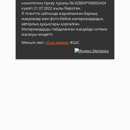
комитетінің тіркеу туралы № KZ80VPY00052424
куәлігі 21.07.2022 жылы берілген.
® Агенттік сайтында жарияланған барлық
мақалалар мен фото-бейне материалдардың
авторлық құқықтары қорғалған.
Материалдарды пайдаланған жағдайда сілтеме
жасалуы міндетті.
Меншік иесі:
«Сыр медиа»
ЖШС.