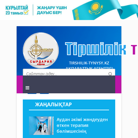
TIRSHILIK-TYNYSY.KZ
АҚПАРАТТЫҚ АГЕНТТІГІ
ЖАҢАЛЫҚТАР
Аудан әкімі жөндеуден
өткен терапия
бөлімшесінің