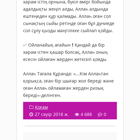
харам істің орнына, бүкіл өмірі бойында
адалдықты жеңіп алды, Аллаһ алдында
ештеңеден құр қалмады. Аллаһ оған сол
сынақтың сыйы ретінде оған бұл дүниеде
сол сұлу қызды мәңгілікке сыйлап қойды.
✅ Ойланайық ағайын ❗ Қандай да бір
харам істен қашар болсақ, Аллаһ оның
есесін ойлаған жерден жеткізіп қояды.
Аллаһ Тағала Құранда: «...Кім Аллаһтан
қорықса, оған бір шығар жол береді және
оған Аллаһ ойламаған жерден ризық
береді»-делінген.
Қоғам
27 сәуір 2018 ж.
4 688
0