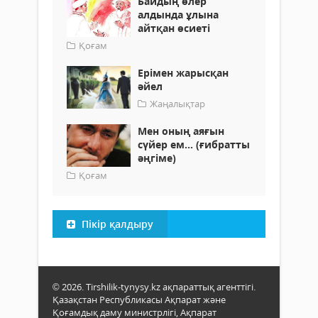
Байдың өлер
алдында ұлына
айтқан өсиеті
Қоғам
Ерімен жарысқан
әйел
Жаңалықтар
Мен оның аяғын
сүйер ем... (ғибратты
әңгіме)
Қоғам
Пікір қалдыру
© 2026. Tirshilik-tynysy.kz ақпараттық агенттігі.
Қазақстан Республикасы Ақпарат және
Қоғамдық даму министрлігі, Ақпарат