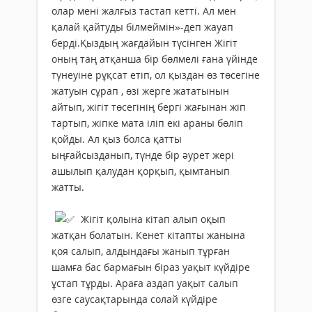
олар мені жалғыз тастап кетті. Ал мен
қалай қайтуды білмеймін»-деп жауап
берді.Қыздың жағдайын түсінген Жігіт
оның таң атқанша бір бөлмелі ғана үйінде
түнеуіне рұқсат етіп, ол қыздан өз төсегіне
жатуын сұрап , өзі жерге жататынын
айтып, жігіт төсегінің бергі жағынан жіп
тартып, жіпке мата іліп екі араны бөліп
қойды. Ал қыз болса қатты
ыңғайсызданып, түнде бір әурет жері
ашылып қалудан қорқып, қымтанып
жатты.
Жігіт қолына кітап алып оқып
жатқан болатын. Кенет кітапты жанына
қоя салып, алдындағы жанып тұрған
шамға бас бармағын біраз уақыт күйдіре
ұстап тұрды. Араға аздап уақыт салып
өзге саусақтарында солай күйдіре