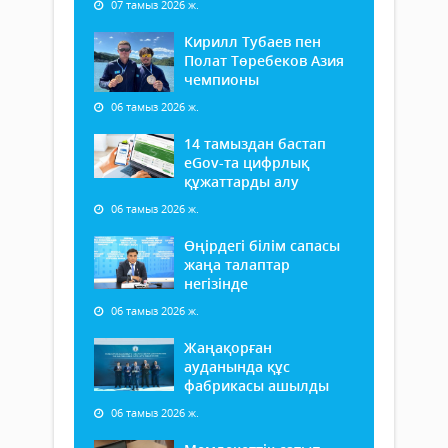
07 тамыз 2026 ж.
Кирилл Тубаев пен
Полат Төребеков Азия
чемпионы
06 тамыз 2026 ж.
14 тамыздан бастап
еGov-та цифрлық
құжаттарды алу
06 тамыз 2026 ж.
Өңірдегі білім сапасы
жаңа талаптар
негізінде
06 тамыз 2026 ж.
Жаңақорған
ауданында құс
фабрикасы ашылды
06 тамыз 2026 ж.