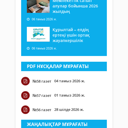
Мемлекеттік сатып
алулар бойынша 2026
жылдың
06 тамыз 2026 ж.
Құрылтай – елдің
ертеңі үшін ортақ
жауапкершілік
06 тамыз 2026 ж.
PDF НҰСҚАЛАР МҰРАҒАТЫ
04 тамыз 2026 ж.
№58 газет
01 тамыз 2026 ж.
№57 газет
28 шілде 2026 ж.
№56 газет
ЖАҢАЛЫҚТАР МҰРАҒАТЫ