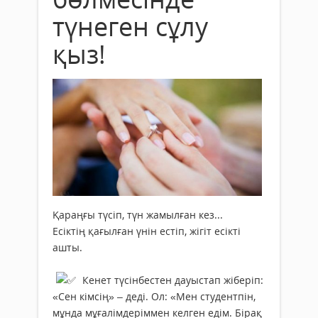
түнеген сұлу
қыз!
Қараңғы түсіп, түн жамылған кез...
Есіктің қағылған үнін естіп, жігіт есікті
ашты.
Кенет түсінбестен дауыстап жіберіп:
«Сен кімсің» – деді. Ол: «Мен студентпін,
мұнда мұғалімдеріммен келген едім. Бірақ