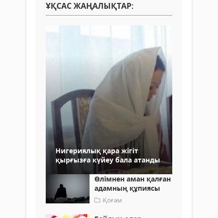
ҰҚСАС ЖАҢАЛЫҚТАР:
Нигериялық қара жігіт
қырғызға күйеу бала атанды
Өлімнен аман қалған
адамның құпиясы
Қоғам