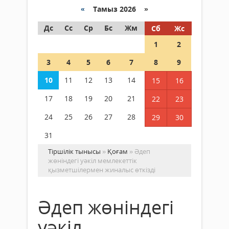
«
Тамыз 2026 »
Дс
Сс
Ср
Бс
Жм
Сб
Жс
1
2
3
4
5
6
7
8
9
10
11
12
13
14
15
16
17
18
19
20
21
22
23
24
25
26
27
28
29
30
31
Тіршілік тынысы
»
Қоғам
» Әдеп
жөніндегі уәкіл мемлекеттік
қызметшілермен жиналыс өткізді
Әдеп жөніндегі
уәкіл