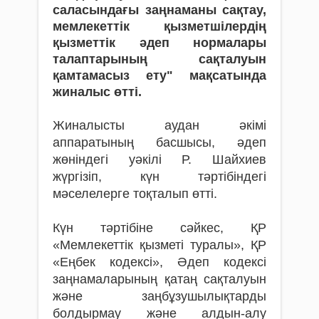
саласындағы заңнаманы сақтау,
мемлекеттік қызметшілердің
қызметтік әдеп нормалары
талаптарының сақталуын
қамтамасыз ету" мақсатында
жиналыс өтті.
Жиналысты аудан әкімі
аппаратының басшысы, әдеп
жөніндегі уәкілі Р. Шайхиев
жүргізіп, күн тәртібіндегі
мәселелерге тоқталып өтті.
Күн тәртібіне сәйкес, ҚР
«Мемлекеттік қызметі туралы», ҚР
«Еңбек кодексі», Әдеп кодексі
заңнамаларының қатаң сақталуын
және заңбұзушылықтарды
болдырмау және алдын-алу