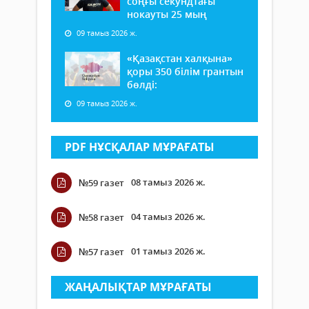
соңғы секундтағы
нокауты 25 мың
09 тамыз 2026 ж.
«Қазақстан халқына»
қоры 350 білім грантын
бөлді:
09 тамыз 2026 ж.
PDF НҰСҚАЛАР МҰРАҒАТЫ
08 тамыз 2026 ж.
№59 газет
04 тамыз 2026 ж.
№58 газет
01 тамыз 2026 ж.
№57 газет
ЖАҢАЛЫҚТАР МҰРАҒАТЫ