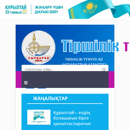
TIRSHILIK-TYNYSY.KZ
АҚПАРАТТЫҚ АГЕНТТІГІ
ЖАҢАЛЫҚТАР
Құрылтай – елдің
болашағын бірге
қалыптастыратын