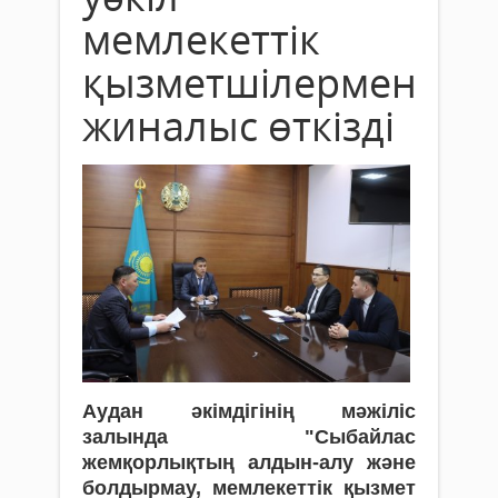
мемлекеттік
қызметшілермен
жиналыс өткізді
Аудан әкімдігінің мәжіліс
залында "Сыбайлас
жемқорлықтың алдын-алу және
болдырмау, мемлекеттік қызмет