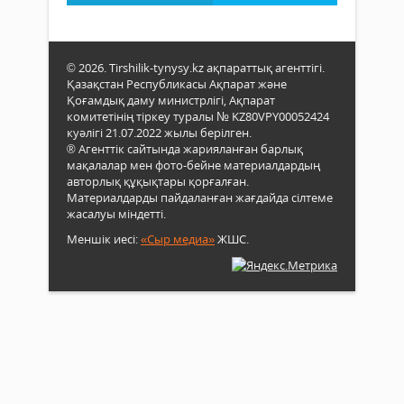
© 2026. Tirshilik-tynysy.kz ақпараттық агенттігі.
Қазақстан Республикасы Ақпарат және
Қоғамдық даму министрлігі, Ақпарат
комитетінің тіркеу туралы № KZ80VPY00052424
куәлігі 21.07.2022 жылы берілген.
® Агенттік сайтында жарияланған барлық
мақалалар мен фото-бейне материалдардың
авторлық құқықтары қорғалған.
Материалдарды пайдаланған жағдайда сілтеме
жасалуы міндетті.
Меншік иесі:
«Сыр медиа»
ЖШС.