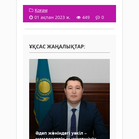
Қоғам
01 ақпан 2023 ж.
449
0
ҰҚСАС ЖАҢАЛЫҚТАР:
Әдеп жөніндегі уәкіл –
мемлекеттік қызметшінің