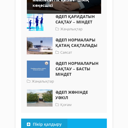
кеңесшісі
ӘДЕП ҚАҒИДАТЫН
САҚТАУ – МІНДЕТ
Жаңалықтар
ӘДЕП НОРМАЛАРЫ
ҚАТАҢ САҚТАЛАДЫ
Саясат
ӘДЕП НОРМАЛАРЫН
САҚТАУ – БАСТЫ
МІНДЕТ
Жаңалықтар
ӘДЕП ЖӨНІНДЕ
УӘКІЛ
Қоғам
Пікір қалдыру