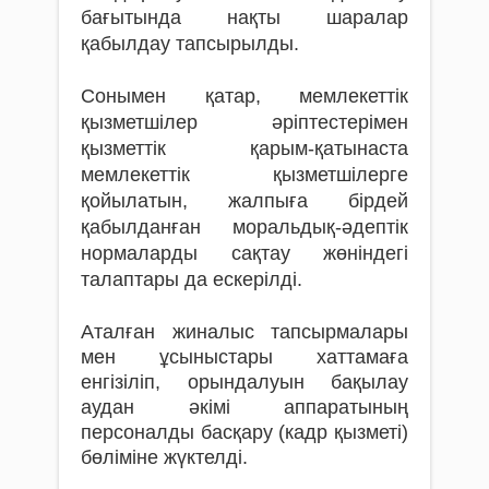
бағытында нақты шаралар
қабылдау тапсырылды.
Сонымен қатар, мемлекеттік
қызметшілер әріптестерімен
қызметтік қарым-қатынаста
мемлекеттік қызметшілерге
қойылатын, жалпыға бірдей
қабылданған моральдық-әдептік
нормаларды сақтау жөніндегі
талаптары да ескерілді.
Аталған жиналыс тапсырмалары
мен ұсыныстары хаттамаға
енгізіліп, орындалуын бақылау
аудан әкімі аппаратының
персоналды басқару (кадр қызметі)
бөліміне жүктелді.