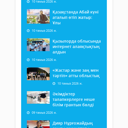
10 тамыз 2026 ж.
Қазақстанда Абай күні
аталып өтіп жатыр:
Ұлы
10 тамыз 2026 ж.
Қызылорда облысында
интернет алаяқтықтың
алдын
10 тамыз 2026 ж.
«Жастар және заң мен
тәртіп» атты облыстық
10 тамыз 2026 ж.
Әкімдіктер
талапкерлерге неше
білім грантын бөлді
09 тамыз 2026 ж.
Дияр Нұрғожайдың